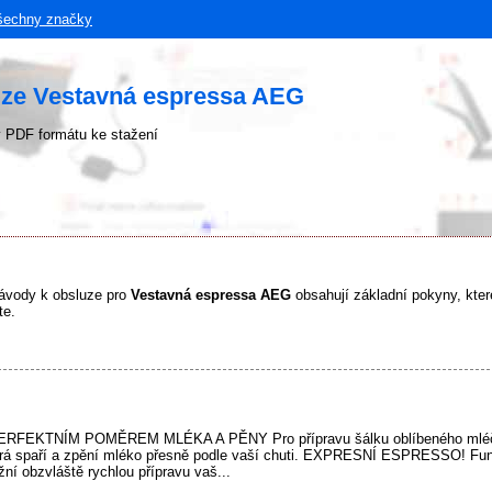
šechny značky
uze Vestavná espressa AEG
 PDF formátu ke stažení
ávody k obsluze pro
Vestavná espressa AEG
obsahují základní pokyny, které
te.
KTNÍM POMĚREM MLÉKA A PĚNY Pro přípravu šálku oblíbeného mléčné
terá spaří a zpění mléko přesně podle vaší chuti. EXPRESNÍ ESPRESSO! Fun
ní obzvláště rychlou přípravu vaš...