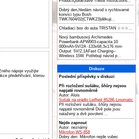
ProductQuideSave These Instructions...
Dobrý den,hledám návod o rychlovarné
konvici typu Bosh
TWK7604/02(CTWK23)děkuji...
Chladiaci box do auta TRISTAN ☆☆☆...
Nový bambusový Archimedes
Powerbank-APW003-capacita:10
000mAh-5V/2A -133x68,3x176 mm-
Output: 5V/2,1AFast Charging--
Wireless:15W. Potřebuji návod p...
Diskuze
ho nápoje využijte
kce předehřívání, kterou
Poslední příspěvky v diskuzi
:
Při rozložení sušáku, šňůry nejsou
napjaté rovnoměrně
Autor: Alois
Sušák na prádlo Leifheit 85286 Linomatic
Při rozložení sušáku, šňůry nejsou
napjaté rovnoměrně Dvě pole jsou
natažený a dvě povolení ...
Nejde zapnout
Autor: neznámý
Mikrofon WS-858
Dobry den. Mikrofon nejde vubec