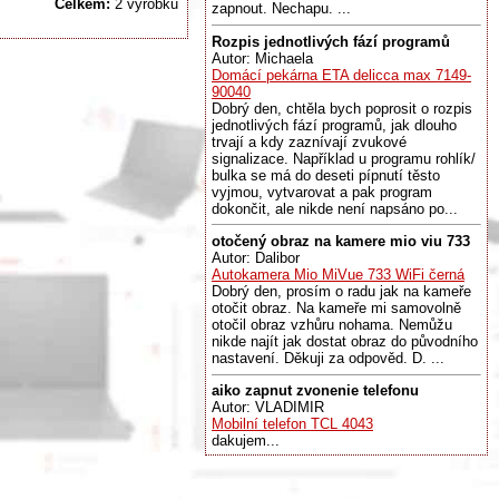
Celkem:
2 výrobků
zapnout. Nechapu. ...
Rozpis jednotlivých fází programů
Autor: Michaela
Domácí pekárna ETA delicca max 7149-
90040
Dobrý den, chtěla bych poprosit o rozpis
jednotlivých fází programů, jak dlouho
trvají a kdy zaznívají zvukové
signalizace. Například u programu rohlík/
bulka se má do deseti pípnutí těsto
vyjmou, vytvarovat a pak program
dokončit, ale nikde není napsáno po...
otočený obraz na kamere mio viu 733
Autor: Dalibor
Autokamera Mio MiVue 733 WiFi černá
Dobrý den, prosím o radu jak na kameře
otočit obraz. Na kameře mi samovolně
otočil obraz vzhůru nohama. Nemůžu
nikde najít jak dostat obraz do původního
nastavení. Děkuji za odpověd. D. ...
aiko zapnut zvonenie telefonu
Autor: VLADIMIR
Mobilní telefon TCL 4043
dakujem...