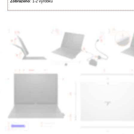
Zobrazeno
: 1-2 výrobků