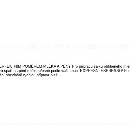
KTNÍM POMĚREM MLÉKA A PĚNY Pro přípravu šálku oblíbeného mléčné
terá spaří a zpění mléko přesně podle vaší chuti. EXPRESNÍ ESPRESSO! Fun
ní obzvláště rychlou přípravu vaš...