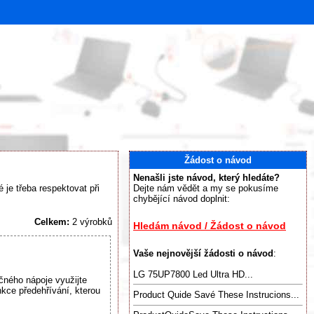
Žádost o návod
Nenašli jste návod, který hledáte?
 je třeba respektovat při
Dejte nám vědět a my se pokusíme
chybějící návod doplnit:
Celkem:
2 výrobků
Hledám návod / Žádost o návod
Vaše nejnovější žádosti o návod
:
LG 75UP7800 Led Ultra HD...
ho nápoje využijte
kce předehřívání, kterou
Product Quide Savé These Instrucions...