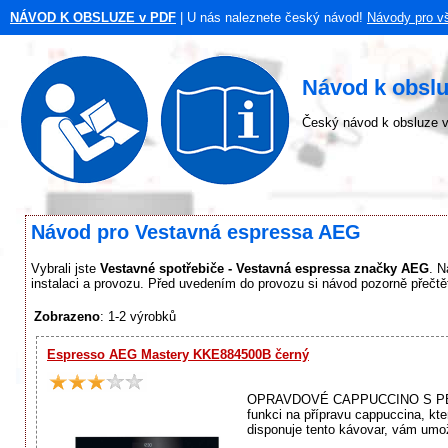
NÁVOD K OBSLUZE v PDF
| U nás naleznete český návod!
Návody pro v
Návod k obsl
Český návod k obsluze v
Návod pro Vestavná espressa AEG
Vybrali jste
Vestavné spotřebiče - Vestavná espressa značky AEG
. N
instalaci a provozu. Před uvedením do provozu si návod pozorně přečtě
Zobrazeno
: 1-2 výrobků
Espresso AEG Mastery KKE884500B černý
OPRAVDOVÉ CAPPUCCINO S PERFE
funkci na přípravu cappuccina, k
disponuje tento kávovar, vám umož