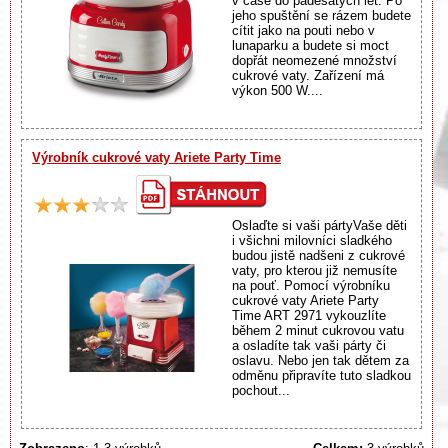
v čase do padesátých let. Po
jeho spuštění se rázem budete
cítit jako na pouti nebo v
lunaparku a budete si moct
dopřát neomezené množství
cukrové vaty. Zařízení má
výkon 500 W....
Výrobník cukrové vaty Ariete Party Time
Oslaďte si vaši pártyVaše děti
i všichni milovníci sladkého
budou jistě nadšeni z cukrové
vaty, pro kterou již nemusíte
na pouť. Pomocí výrobníku
cukrové vaty Ariete Party
Time ART 2971 vykouzlíte
během 2 minut cukrovou vatu
a osladíte tak vaši párty či
oslavu. Nebo jen tak dětem za
odměnu připravíte tuto sladkou
pochout...