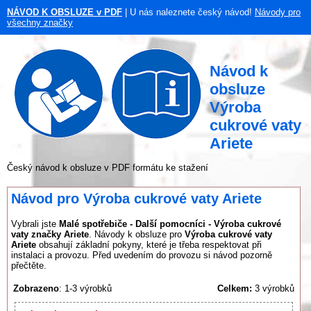
NÁVOD K OBSLUZE v PDF
| U nás naleznete český návod!
Návody pro
všechny značky
Návod k
obsluze
Výroba
cukrové vaty
Ariete
Český návod k obsluze v PDF formátu ke stažení
Návod pro Výroba cukrové vaty Ariete
Vybrali jste
Malé spotřebiče - Další pomocníci - Výroba cukrové
vaty značky Ariete
. Návody k obsluze pro
Výroba cukrové vaty
Ariete
obsahují základní pokyny, které je třeba respektovat při
instalaci a provozu. Před uvedením do provozu si návod pozorně
přečtěte.
Zobrazeno
: 1-3 výrobků
Celkem:
3 výrobků