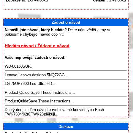
Zobrazeno
: 1-3 výrobků
Celkem:
3 výrobků
Žádost o návod
Nenašli jste návod, který hledáte?
Dejte nám vědět a my se
pokusíme chybějící návod doplnit:
Hledám návod / Žádost o návod
Vaše nejnovější žádosti o návod
:
WD-80150SUP...
Lenovo Lenovo desktop 5NQ72GG ...
LG 75UP7800 Led Ultra HD...
Product Quide Savé These Instrucions...
ProductQuideSave These Instructions...
Dobrý den,hledám návod o rychlovarné konvici typu Bosh
TWK7604/02(CTWK23)děkuji...
Diskuze