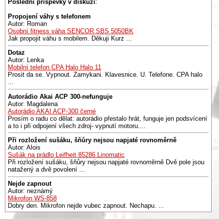
Poslední příspěvky v diskuzi
:
Propojení váhy s telefonem
Autor: Roman
Osobní fitness váha SENCOR SBS 5050BK
Jak propojit váhu s mobilem. Děkuji Kurz ...
Dotaz
Autor: Lenka
Mobilní telefon CPA Halo Halo 11
Prosit da se. Vypnout. Zamykani. Klavesnice. U. Telefone. CPA halo
...
Autorádio Akai ACP 300-nefunguje
Autor: Magdalena
Autorádio AKAI ACP-300 černé
Prosím o radu co dělat: autorádio přestalo hrát, funguje jen podsvícení
a to i při odpojení všech zdroj- vypnutí motoru....
Při rozložení sušáku, šňůry nejsou napjaté rovnoměrně
Autor: Alois
Sušák na prádlo Leifheit 85286 Linomatic
Při rozložení sušáku, šňůry nejsou napjaté rovnoměrně Dvě pole jsou
natažený a dvě povolení ...
Nejde zapnout
Autor: neznámý
Mikrofon WS-858
Dobry den. Mikrofon nejde vubec zapnout. Nechapu. ...