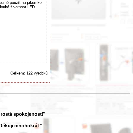
borně použít na jakémkoli
louhá životnost LED
Celkem:
122 výrobků
prostá spokojenost!"
Děkuji mnohokrát."