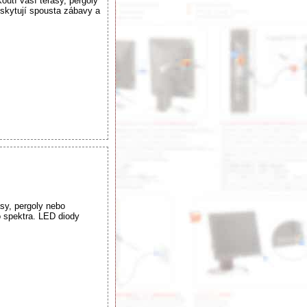
utí vaší terasy, pergoly
skytují spousta zábavy a
sy, pergoly nebo
 spektra. LED diody