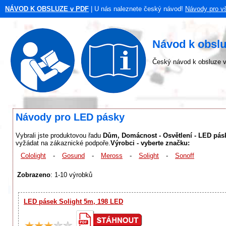
NÁVOD K OBSLUZE v PDF
| U nás naleznete český návod!
Návody pro v
Návod k obsl
Český návod k obsluze v
Návody pro LED pásky
Vybrali jste produktovou řadu
Dům, Domácnost - Osvětlení - LED pás
vyžádat na zákaznické podpoře.
Výrobci - vyberte značku:
Cololight
-
Gosund
-
Meross
-
Solight
-
Sonoff
Zobrazeno
: 1-10 výrobků
LED pásek Solight 5m, 198 LED