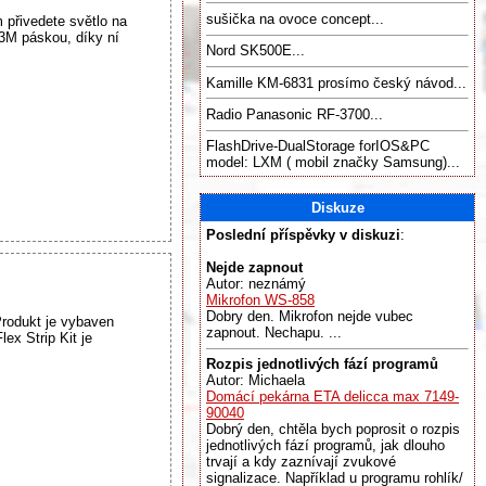
sušička na ovoce concept...
 přivedete světlo na
3M páskou, díky ní
Nord SK500E...
Kamille KM-6831 prosímo český návod...
Radio Panasonic RF-3700...
FlashDrive-DualStorage forIOS&PC
model: LXM ( mobil značky Samsung)...
Diskuze
Poslední příspěvky v diskuzi
:
Nejde zapnout
Autor: neznámý
Mikrofon WS-858
Dobry den. Mikrofon nejde vubec
Produkt je vybaven
zapnout. Nechapu. ...
ex Strip Kit je
Rozpis jednotlivých fází programů
Autor: Michaela
Domácí pekárna ETA delicca max 7149-
90040
Dobrý den, chtěla bych poprosit o rozpis
jednotlivých fází programů, jak dlouho
trvají a kdy zaznívají zvukové
signalizace. Například u programu rohlík/