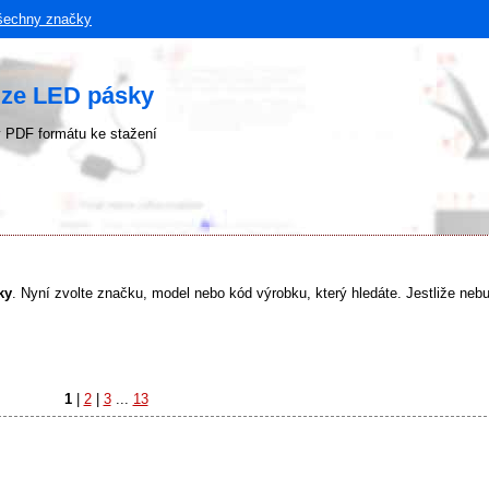
šechny značky
uze LED pásky
 PDF formátu ke stažení
ky
. Nyní zvolte značku, model nebo kód výrobku, který hledáte. Jestliže nebud
1
|
2
|
3
...
13