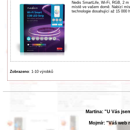
Nedis SmartLife, Wi-Fi, RGB, 2 m 
místě ve vašem domě. Nabízí míst
technologie dosahující až 15 000 h
Zobrazeno
: 1-10 výrobků
Martina: "U Vás jse
Mojmír: "Váš web 