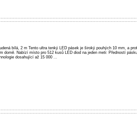
studená bílá, 2 m Tento ultra tenký LED pásek je široký pouhých 10 mm, a pro
em domě. Nabízí místo pro 512 kusů LED diod na jeden metr. Předností pásku
nologie dosahující až 15 000 ...