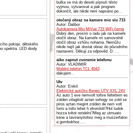
bulka se má do deseti pípnutí těsto
vyjmou, vytvarovat a pak program
dokončit, ale nikde není napsáno po...
otočený obraz na kamere mio viu 733
Autor: Dalibor
Autokamera Mio MiVue 733 WiFi černá
Dobrý den, prosím o radu jak na kameře
otočit obraz. Na kameře mi samovolně
otočil obraz vzhůru nohama. Nemůžu
cího pokoje, dětského
nikde najít jak dostat obraz do původního
ho spektra. LED diody
nastavení. Děkuji za odpověd. D. ...
aiko zapnut zvonenie telefonu
Autor: VLADIMIR
Mobilní telefon TCL 4043
dakujem...
Utv
Autor: Enikő
Elektrické autíčko Beneo UTV XXL 24V
Az auto 1 eve nemvolt toltve feltettem es
zolden vilagitott aztan sehogy se zold se
piros aztan megint zolden de nem volt
forro a tolto lehet h elromlott?Hol tudok
hozza toltot rendelni?Meg az utmuato
kene a taviranyitohoz meg a muszerfalon
a gombokhoz.....