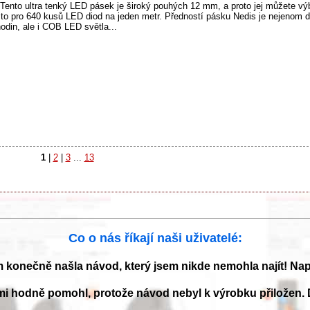
Tento ultra tenký LED pásek je široký pouhých 12 mm, a proto jej můžete vý
o pro 640 kusů LED diod na jeden metr. Předností pásku Nedis je nejenom d
odin, ale i COB LED světla...
1
|
2
|
3
...
13
Co o nás říkají naši uživatelé:
m konečně našla návod, který jsem nikde nemohla najít! Na
mi hodně pomohl, protože návod nebyl k výrobku přiložen. 