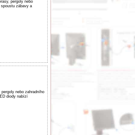
rasy, pergoly nebo
í spoustu zábavy a
, pergoly nebo zahradního
LED diody nabízí