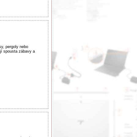
sy, pergoly nebo
jí spousta zábavy a