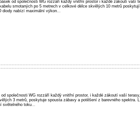
ek od společnosti WG rozzáří každý vnitřní prostor i každé zákoutí vaší te
 kabelu smotaných po 5 metrech v celkové délce skvělých 10 metrů poskytuj
 diody nabízí maximální výkon...
d společnosti WG rozzáří každý vnitřní prostor, i každé zákoutí vaší terasy
vělých 3 metrů, poskytuje spousta zábavy a potěšení z barevného spektra. 
 světelného toku...