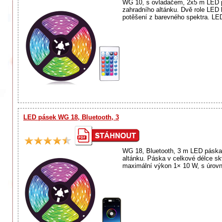
WG 10, s ovladačem, 2x5 m LED pás
zahradního altánku. Dvě role LED
potěšení z barevného spektra. LED
LED pásek WG 18, Bluetooth, 3
WG 18, Bluetooth, 3 m LED páska o
altánku. Páska v celkové délce sk
maximální výkon 1× 10 W, s úrovní