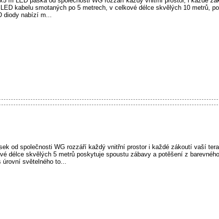
5 m LED páska od společnosti WG rozzáří každý vnitřní prostor, i každé záko
e LED kabelu smotaných po 5 metrech, v celkové délce skvělých 10 metrů, po
 diody nabízí m...
 od společnosti WG rozzáří každý vnitřní prostor i každé zákoutí vaší tera
ové délce skvělých 5 metrů poskytuje spoustu zábavy a potěšení z barevného
úrovní světelného to...