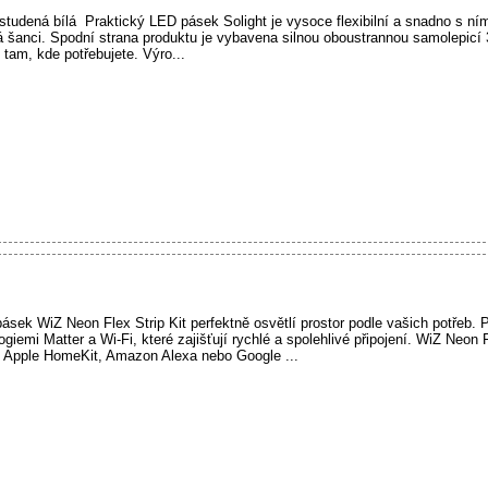
tudená bílá Praktický LED pásek Solight je vysoce flexibilní a snadno s ním
 šanci. Spodní strana produktu je vybavena silnou oboustrannou samolepicí 
tam, kde potřebujete. Výro...
ásek WiZ Neon Flex Strip Kit perfektně osvětlí prostor podle vašich potřeb. 
emi Matter a Wi-Fi, které zajišťují rychlé a spolehlivé připojení. WiZ Neon Fl
y Apple HomeKit, Amazon Alexa nebo Google ...