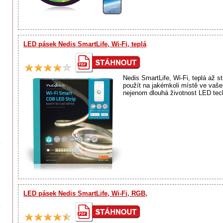
LED pásek Nedis SmartLife, Wi-Fi, teplá
Nedis SmartLife, Wi-Fi, teplá až 
použít na jakémkoli místě ve vaš
nejenom dlouhá životnost LED tech
LED pásek Nedis SmartLife, Wi-Fi, RGB,