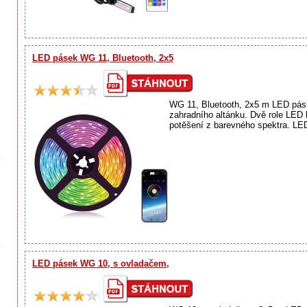
LED pásek WG 11, Bluetooth, 2x5
WG 11, Bluetooth, 2x5 m LED páska
zahradního altánku. Dvě role LED
potěšení z barevného spektra. LED
LED pásek WG 10, s ovladačem,