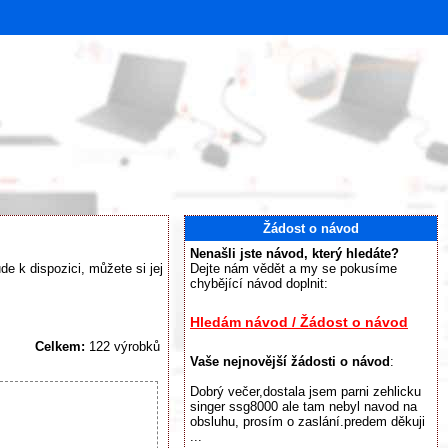
Žádost o návod
Nenašli jste návod, který hledáte?
e k dispozici, můžete si jej
Dejte nám vědět a my se pokusíme
chybějící návod doplnit:
Hledám návod / Žádost o návod
Celkem:
122 výrobků
Vaše nejnovější žádosti o návod
:
Dobrý večer,dostala jsem parni zehlicku
singer ssg8000 ale tam nebyl navod na
obsluhu, prosím o zaslání.predem děkuji
...