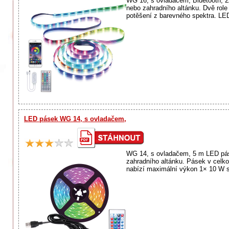
WG 16, s ovladačem, Bluetooth, 2x
nebo zahradního altánku. Dvě rol
potěšení z barevného spektra. LED
LED pásek WG 14, s ovladačem,
WG 14, s ovladačem, 5 m LED pásek
zahradního altánku. Pásek v celk
nabízí maximální výkon 1× 10 W s 