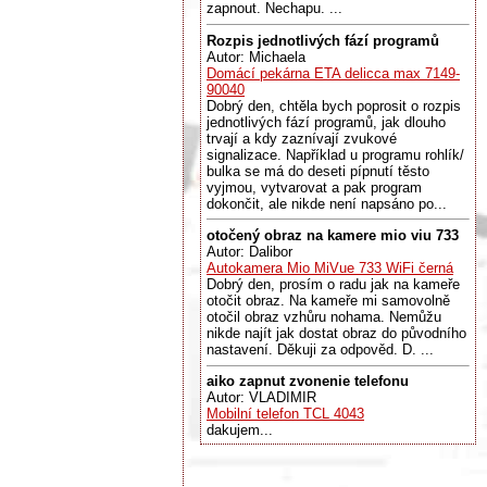
zapnout. Nechapu. ...
Rozpis jednotlivých fází programů
Autor: Michaela
Domácí pekárna ETA delicca max 7149-
90040
Dobrý den, chtěla bych poprosit o rozpis
jednotlivých fází programů, jak dlouho
trvají a kdy zaznívají zvukové
signalizace. Například u programu rohlík/
bulka se má do deseti pípnutí těsto
vyjmou, vytvarovat a pak program
dokončit, ale nikde není napsáno po...
otočený obraz na kamere mio viu 733
Autor: Dalibor
Autokamera Mio MiVue 733 WiFi černá
Dobrý den, prosím o radu jak na kameře
otočit obraz. Na kameře mi samovolně
otočil obraz vzhůru nohama. Nemůžu
nikde najít jak dostat obraz do původního
nastavení. Děkuji za odpověd. D. ...
aiko zapnut zvonenie telefonu
Autor: VLADIMIR
Mobilní telefon TCL 4043
dakujem...