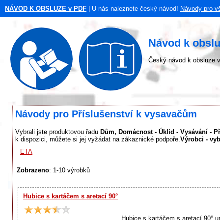
NÁVOD K OBSLUZE v PDF
| U nás naleznete český návod!
Návody pro v
Návod k obslu
Český návod k obsluze v
Návody pro Příslušenství k vysavačům
Vybrali jste produktovou řadu
Dům, Domácnost - Úklid - Vysávání - P
k dispozici, můžete si jej vyžádat na zákaznické podpoře.
Výrobci - vy
ETA
Zobrazeno
: 1-10 výrobků
Hubice s kartáčem s aretací 90°
Hubice s kartáčem s aretací 90° 