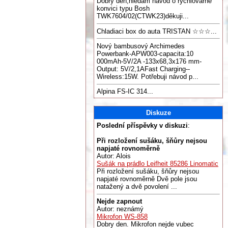
Dobrý den,hledám návod o rychlovarné
konvici typu Bosh
TWK7604/02(CTWK23)děkuji...
Chladiaci box do auta TRISTAN ☆☆☆...
Nový bambusový Archimedes
Powerbank-APW003-capacita:10
000mAh-5V/2A -133x68,3x176 mm-
Output: 5V/2,1AFast Charging--
Wireless:15W. Potřebuji návod p...
Alpina FS-IC 314...
Diskuze
Poslední příspěvky v diskuzi
:
Při rozložení sušáku, šňůry nejsou
napjaté rovnoměrně
Autor: Alois
Sušák na prádlo Leifheit 85286 Linomatic
Při rozložení sušáku, šňůry nejsou
napjaté rovnoměrně Dvě pole jsou
natažený a dvě povolení ...
Nejde zapnout
Autor: neznámý
Mikrofon WS-858
Dobry den. Mikrofon nejde vubec