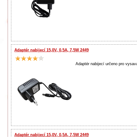
Adaptér nabijecí 15,0V, 0,5A, 7,5W 2449
Adaptér nabijecí určeno pro vysa
Adaptér nabijecí 15,0V, 0,5A, 7,5W 2449