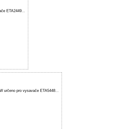
vače ETA2449...
5W určeno pro vysavače ETA5448...