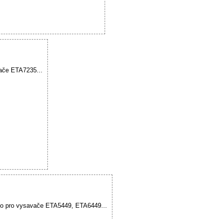
vače ETA7235...
no pro vysavače ETA5449, ETA6449...