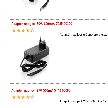
Adaptér nabijecí 30V, 600mA, 7235 00100
Adaptér nabijecí určeno pro vysa
Adaptér nabijecí 27V 500mA 5449 00060
Adaptér nabijecí 27V 500mA urče