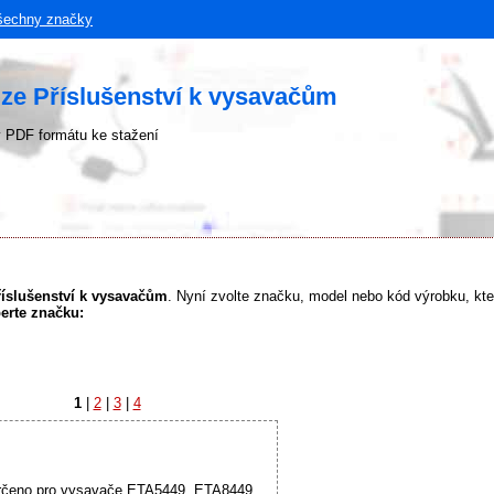
šechny značky
ze Příslušenství k vysavačům
 PDF formátu ke stažení
říslušenství k vysavačům
. Nyní zvolte značku, model nebo kód výrobku, kte
berte značku:
1
|
2
|
3
|
4
určeno pro vysavače ETA5449, ETA8449...