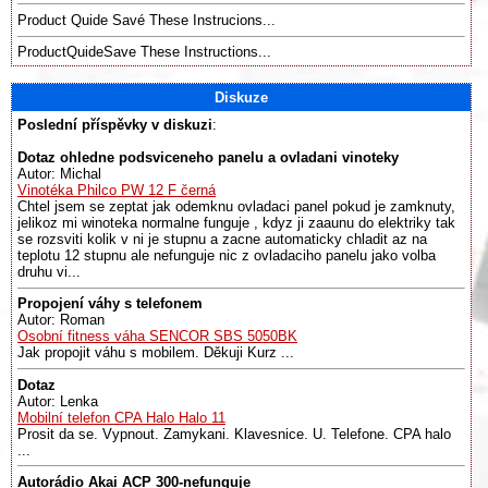
Product Quide Savé These Instrucions...
ProductQuideSave These Instructions...
Diskuze
Poslední příspěvky v diskuzi
:
Dotaz ohledne podsviceneho panelu a ovladani vinoteky
Autor: Michal
Vinotéka Philco PW 12 F černá
Chtel jsem se zeptat jak odemknu ovladaci panel pokud je zamknuty,
jelikoz mi winoteka normalne funguje , kdyz ji zaaunu do elektriky tak
se rozsviti kolik v ni je stupnu a zacne automaticky chladit az na
teplotu 12 stupnu ale nefunguje nic z ovladaciho panelu jako volba
druhu vi...
Propojení váhy s telefonem
Autor: Roman
Osobní fitness váha SENCOR SBS 5050BK
Jak propojit váhu s mobilem. Děkuji Kurz ...
Dotaz
Autor: Lenka
Mobilní telefon CPA Halo Halo 11
Prosit da se. Vypnout. Zamykani. Klavesnice. U. Telefone. CPA halo
...
Autorádio Akai ACP 300-nefunguje