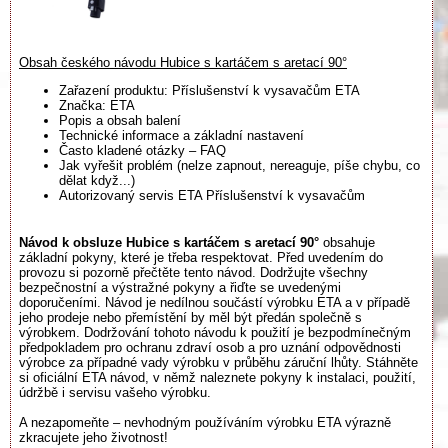
Obsah českého návodu Hubice s kartáčem s aretací 90°
Zařazení produktu: Příslušenství k vysavačům ETA
Značka: ETA
Popis a obsah balení
Technické informace a základní nastavení
Často kladené otázky – FAQ
Jak vyřešit problém (nelze zapnout, nereaguje, píše chybu, co
dělat když...)
Autorizovaný servis ETA Příslušenství k vysavačům
Návod k obsluze Hubice s kartáčem s aretací 90°
obsahuje
základní pokyny, které je třeba respektovat. Před uvedením do
provozu si pozorně přečtěte tento návod. Dodržujte všechny
bezpečnostní a výstražné pokyny a řiďte se uvedenými
doporučeními. Návod je nedílnou součástí výrobku ETA a v případě
jeho prodeje nebo přemístění by měl být předán společně s
výrobkem. Dodržování tohoto návodu k použití je bezpodmínečným
předpokladem pro ochranu zdraví osob a pro uznání odpovědnosti
výrobce za případné vady výrobku v průběhu záruční lhůty. Stáhněte
si oficiální ETA návod, v němž naleznete pokyny k instalaci, použití,
údržbě i servisu vašeho výrobku.
A nezapomeňte – nevhodným používáním výrobku ETA výrazně
zkracujete jeho životnost!