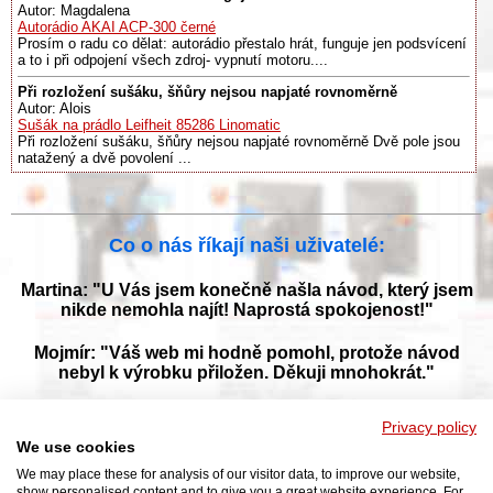
Autor: Magdalena
Autorádio AKAI ACP-300 černé
Prosím o radu co dělat: autorádio přestalo hrát, funguje jen podsvícení
a to i při odpojení všech zdroj- vypnutí motoru....
Při rozložení sušáku, šňůry nejsou napjaté rovnoměrně
Autor: Alois
Sušák na prádlo Leifheit 85286 Linomatic
Při rozložení sušáku, šňůry nejsou napjaté rovnoměrně Dvě pole jsou
natažený a dvě povolení ...
Co o nás říkají naši uživatelé:
Martina: "U Vás jsem konečně našla návod, který jsem
nikde nemohla najít! Naprostá spokojenost!"
Mojmír: "Váš web mi hodně pomohl, protože návod
nebyl k výrobku přiložen. Děkuji mnohokrát."
Jana: "Děkuji za tyto stránky! Díky vašemu návodu jsem
Privacy policy
opět zprovoznila svou myčku."
We use cookies
We may place these for analysis of our visitor data, to improve our website,
show personalised content and to give you a great website experience. For