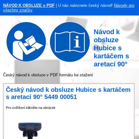
NÁVOD K OBSLUZE v PDF
| U nás naleznete český návod!
Návody pro
všechny značky
Návod k
obsluze
Hubice s
kartáčem s
aretací 90°
Český návod k obsluze v PDF formátu ke stažení
Český návod k obsluze Hubice s kartáčem
s aretací 90° 5449 00051
Pro zvětšení klikněte na obrázek