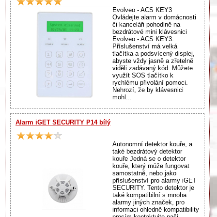
Evolveo - ACS KEY3
Ovládejte alarm v domácnosti
či kanceláři pohodlně na
bezdrátové mini klávesnici
Evolveo - ACS KEY3.
Příslušenství má velká
tlačítka a podsvícený displej,
abyste vždy jasně a zřetelně
viděli zadávaný kód. Můžete
využít SOS tlačítko k
rychlému přivolání pomoci.
Nehrozí, že by klávesnici
mohl...
Alarm iGET SECURITY P14 bílý
Autonomní detektor kouře, a
také bezdrátový detektor
kouře Jedná se o detektor
kouře, který může fungovat
samostatně, nebo jako
příslušenství pro alarmy iGET
SECURITY. Tento detektor je
také kompatibilní s mnoha
alarmy jiných značek, pro
informaci ohledně kompatibility
prosím kontaktujte naši