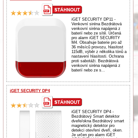
iGET SECURITY DP11 -
Venkovní siréna Bezdrátová
venkovní siréna napájená z
baterií nebo ze sítě. Určená
pro alarm iGET SECURITY
M4. Obsahuje baterie pro až
36 měsíců provozu, hlasitost
115dB, výběr z několika tónů a
nastavení hlasitosti. Ochrana
proti sabotáži. Bezdrátová
venkovní siréna napájená z
baterií nebo ze s...
iGET SECURITY DP4
iGET SECURITY DP4 -
Bezdrátový Smart detektor
dveře/okna Bezdrátový smart
magnetický detektor pro
detekci otevření dveří, oken.
Je určen pro alarm iGET