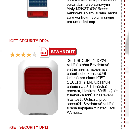
pouze s aktuálně prodávanou
verzí alarmu se sériovými
čísly M2B20140516xxxx.
Venkovní solární siréna Jedná
se o venkovní solární sirénu
pro umístění nap...
iGET SECURITY DP24
iGET SECURITY DP24 -
Vnitřní siréna Bezdrátová
vnitřní siréna napájená z
baterií nebo z microUSB.
Určená pro alarm iGET
SECURITY M4. Obsahuje
baterie na až 18 měsíců
provozu, hlasitost 80dB, výběr
z několika tónů a nastavení
hlasitosti. Ochrana proti
sabotáži. Bezdrátová vnitřní
siréna napájená z baterií 3ks
AA neb...
iGET SECURITY DP11