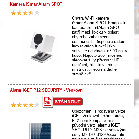
Kamera iSmartAlarm SPOT
Chytrá Wi-Fi kamera
iSmartAlarm SPOT Kompaktní
kamera iSmartAlarm SPOT
patří mezi špičku v oblasti
chytrého zabezpečení
domácnosti. Disponuje řadou
inovativních funkcí jako
souvislé nahrávání až 90 dní v
kuse. Najdete zde i možnost
sledovat živý přenos v HD
rozlišení, ať jste v jiné
místnosti, nebo na druhé
straně svě...
Alarm iGET P12 SECURITY - Venkovní
Upozornění: Prodávaná verze
iGET Venkovní solární sirény
P12 není kompatibilní s
původní verzí alarmu iGET
SECURITY M2B se sériovými
čísly M2B20131220xxxx, ale