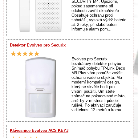
SECURITY M4. Upozorní,
pokud zapomeneme při
odchodu zavřít okno/dveře.
Obsahuje ochranu proti
sabotáži, vysoká výdrž baterie
až 2 roky, při slabé baterii
informuje alarm pom...
Detektor Evolveo pro Securix
Evolveo pro Securix
bezdrátový detektor pohybu
Snímač pohybu TP-Link Deco
M9 Plus vám pomůže zvýšit
ochranu vašeho objektu. Má
moderní kompaktní design,
který se skvěle hodí pro
vnitřní použití. Umístěte
snímač na požadované místo,
aniž by v místnosti působil
rušivě. Po aktivaci zaručuje
viditelnost 12 metrů a komu...
Klávesnice Evolveo ACS KEY3