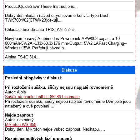
ProductQuideSave These Instructions...
Dobrý den,hledám návod o rychlovarné konvici typu Bosh
TWK7604/02(CTWK23)děkuji...
Chladiaci box do auta TRISTAN ☆☆☆...
Nový bambusový Archimedes Powerbank-APW003-capacita:10
000mAh-5V/2A -133x68,3x176 mm-Output: 5V/2,1AFast Charging--
Wireless:15W. Potřebuji návod p...
Alpina FS-IC 314...
Diskuze
Poslední příspěvky v diskuzi
:
Při rozložení sušáku, šňůry nejsou napjaté rovnoměrně
Autor: Alois
Sušák na prádlo Leifheit 85286 Linomatic
Při rozložení sušáku, šňůry nejsou napjaté rovnoměrně Dvě pole jsou
natažený a dvě povolení ...
Nejde zapnout
Autor: neznámý
Mikrofon WS-858
Dobry den. Mikrofon nejde vubec zapnout. Nechapu. ...
Rozpis jednotlivých fází programů