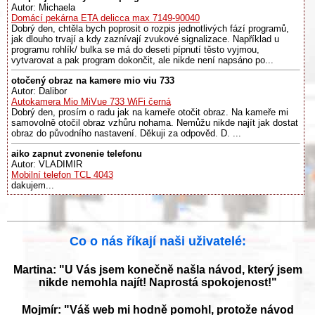
Autor: Michaela
Domácí pekárna ETA delicca max 7149-90040
Dobrý den, chtěla bych poprosit o rozpis jednotlivých fází programů,
jak dlouho trvají a kdy zaznívají zvukové signalizace. Například u
programu rohlík/ bulka se má do deseti pípnutí těsto vyjmou,
vytvarovat a pak program dokončit, ale nikde není napsáno po...
otočený obraz na kamere mio viu 733
Autor: Dalibor
Autokamera Mio MiVue 733 WiFi černá
Dobrý den, prosím o radu jak na kameře otočit obraz. Na kameře mi
samovolně otočil obraz vzhůru nohama. Nemůžu nikde najít jak dostat
obraz do původního nastavení. Děkuji za odpověd. D. ...
aiko zapnut zvonenie telefonu
Autor: VLADIMIR
Mobilní telefon TCL 4043
dakujem...
Co o nás říkají naši uživatelé:
Martina: "U Vás jsem konečně našla návod, který jsem
nikde nemohla najít! Naprostá spokojenost!"
Mojmír: "Váš web mi hodně pomohl, protože návod