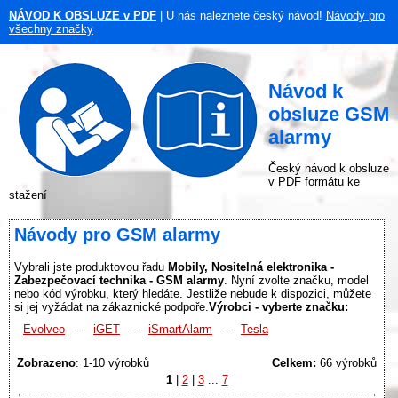
NÁVOD K OBSLUZE v PDF
| U nás naleznete český návod!
Návody pro
všechny značky
Návod k
obsluze GSM
alarmy
Český návod k obsluze
v PDF formátu ke
stažení
Návody pro GSM alarmy
Vybrali jste produktovou řadu
Mobily, Nositelná elektronika -
Zabezpečovací technika - GSM alarmy
. Nyní zvolte značku, model
nebo kód výrobku, který hledáte. Jestliže nebude k dispozici, můžete
si jej vyžádat na zákaznické podpoře.
Výrobci - vyberte značku:
Evolveo
-
iGET
-
iSmartAlarm
-
Tesla
Zobrazeno
: 1-10 výrobků
Celkem:
66 výrobků
1
|
2
|
3
...
7