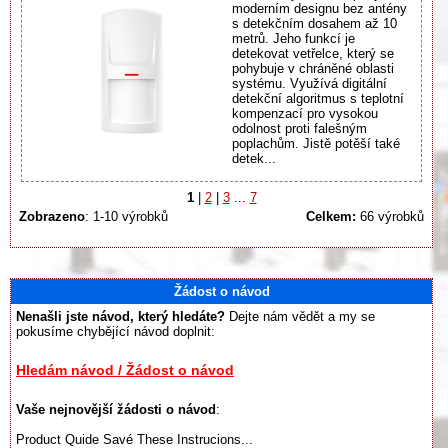
moderním designu bez antény
s detekčním dosahem až 10
metrů. Jeho funkcí je
detekovat vetřelce, který se
pohybuje v chráněné oblasti
systému. Využívá digitální
detekční algoritmus s teplotní
kompenzací pro vysokou
odolnost proti falešným
poplachům. Jistě potěší také
detek...
1
|
2
|
3
...
7
Zobrazeno
: 1-10 výrobků
Celkem:
66 výrobků
Žádost o návod
Nenašli jste návod, který hledáte?
Dejte nám vědět a my se
pokusíme chybějící návod doplnit:
Hledám návod / Žádost o návod
Vaše nejnovější žádosti o návod
:
Product Quide Savé These Instrucions...