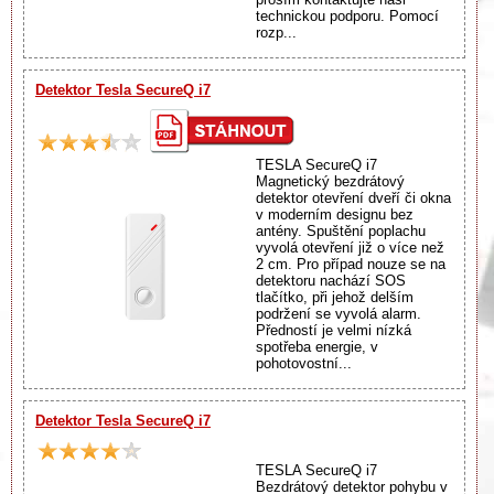
technickou podporu. Pomocí
rozp...
Detektor Tesla SecureQ i7
TESLA SecureQ i7
Magnetický bezdrátový
detektor otevření dveří či okna
v moderním designu bez
antény. Spuštění poplachu
vyvolá otevření již o více než
2 cm. Pro případ nouze se na
detektoru nachází SOS
tlačítko, při jehož delším
podržení se vyvolá alarm.
Předností je velmi nízká
spotřeba energie, v
pohotovostní...
Detektor Tesla SecureQ i7
TESLA SecureQ i7
Bezdrátový detektor pohybu v