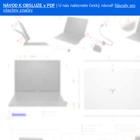
NÁVOD K OBSLUZE v PDF
| U nás naleznete český návod!
Návody pro
všechny značky