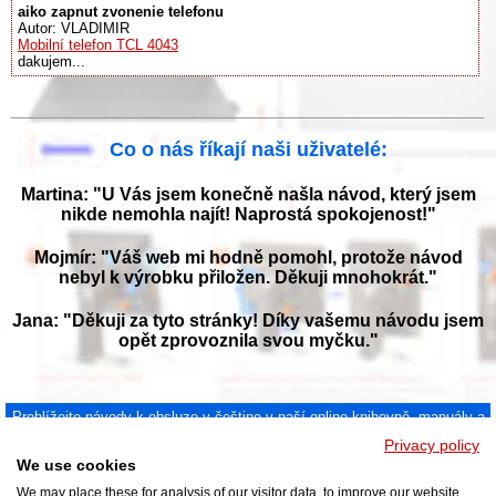
aiko zapnut zvonenie telefonu
Autor: VLADIMIR
Mobilní telefon TCL 4043
dakujem...
Co o nás říkají naši uživatelé:
Martina: "U Vás jsem konečně našla návod, který jsem
nikde nemohla najít! Naprostá spokojenost!"
Mojmír: "Váš web mi hodně pomohl, protože návod
nebyl k výrobku přiložen. Děkuji mnohokrát."
Jana: "Děkuji za tyto stránky! Díky vašemu návodu jsem
opět zprovoznila svou myčku."
Prohlížejte návody k obsluze v češtine v naší online knihovně, manuály a
příručky k obsluze ke stažení ve formátu PDF. Databáze s návody je
Privacy policy
neustále aktualizována a doplňována o nové výrobky. Sháníte návod?
We use cookies
Požádejte nás!
NAVOD-K-OBSLUZE.cz
|
Jak přeložit PDF do češtiny
|
Kontakt
|
We may place these for analysis of our visitor data, to improve our website,