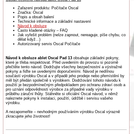
Zařazení produktu: Počítače Oscal
Značka: Oscal
Popis a obsah balení
Technické informace a základní nastavení
Návod k obsluze
Často kladené otázky – FAQ
Jak vyřešit problém (nelze zapnout, nereaguje, píše chybu, co
dělat když...)
Autorizovaný servis Oscal Počítače
Návod k obsluze ablet Oscal Pad 13
obsahuje základní pokyny,
které je třeba respektovat. Před uvedením do provozu si pozorně
přečtěte tento návod. Dodržujte všechny bezpečnostní a výstražné
pokyny a řiďte se uvedenými doporučeními. Návod je nedílnou
součástí výrobku Oscal a v případě jeho prodeje nebo přemístění by
měl být předán společně s výrobkem. Dodržování tohoto návodu k
použití je bezpodmínečným předpokladem pro ochranu zdraví osob a
pro uznání odpovědnosti výrobce za případné vady výrobku v
průběhu záruční lhůty. Stáhněte si oficiální Oscal návod, v němž
naleznete pokyny k instalaci, použití, údržbě i servisu vašeho
výrobku.
A nezapomeňte – nevhodným používáním výrobku Oscal výrazně
zkracujete jeho životnost!