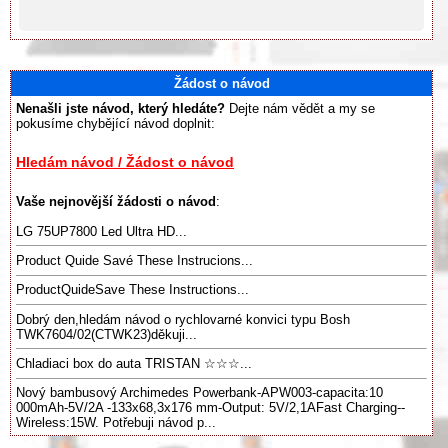
Žádost o návod
Nenašli jste návod, který hledáte?
Dejte nám vědět a my se
pokusíme chybějící návod doplnit:
Hledám návod / Žádost o návod
Vaše nejnovější žádosti o návod
:
LG 75UP7800 Led Ultra HD...
Product Quide Savé These Instrucions...
ProductQuideSave These Instructions...
Dobrý den,hledám návod o rychlovarné konvici typu Bosh
TWK7604/02(CTWK23)děkuji...
Chladiaci box do auta TRISTAN ☆☆☆...
Nový bambusový Archimedes Powerbank-APW003-capacita:10
000mAh-5V/2A -133x68,3x176 mm-Output: 5V/2,1AFast Charging--
Wireless:15W. Potřebuji návod p...