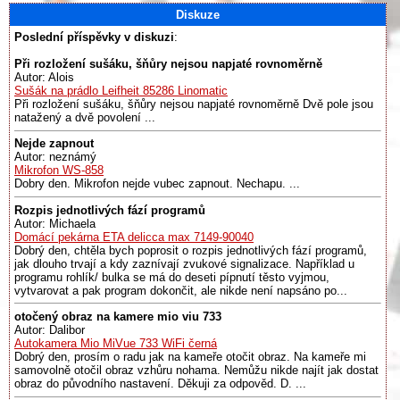
Diskuze
Poslední příspěvky v diskuzi
:
Při rozložení sušáku, šňůry nejsou napjaté rovnoměrně
Autor: Alois
Sušák na prádlo Leifheit 85286 Linomatic
Při rozložení sušáku, šňůry nejsou napjaté rovnoměrně Dvě pole jsou
natažený a dvě povolení ...
Nejde zapnout
Autor: neznámý
Mikrofon WS-858
Dobry den. Mikrofon nejde vubec zapnout. Nechapu. ...
Rozpis jednotlivých fází programů
Autor: Michaela
Domácí pekárna ETA delicca max 7149-90040
Dobrý den, chtěla bych poprosit o rozpis jednotlivých fází programů,
jak dlouho trvají a kdy zaznívají zvukové signalizace. Například u
programu rohlík/ bulka se má do deseti pípnutí těsto vyjmou,
vytvarovat a pak program dokončit, ale nikde není napsáno po...
otočený obraz na kamere mio viu 733
Autor: Dalibor
Autokamera Mio MiVue 733 WiFi černá
Dobrý den, prosím o radu jak na kameře otočit obraz. Na kameře mi
samovolně otočil obraz vzhůru nohama. Nemůžu nikde najít jak dostat
obraz do původního nastavení. Děkuji za odpověd. D. ...