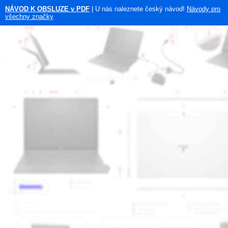
NÁVOD K OBSLUZE v PDF
| U nás naleznete český návod!
Návody pro
všechny značky