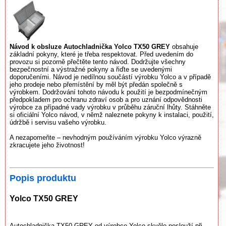
Návod k obsluze Autochladnička Yolco TX50 GREY
obsahuje
základní pokyny, které je třeba respektovat. Před uvedením do
provozu si pozorně přečtěte tento návod. Dodržujte všechny
bezpečnostní a výstražné pokyny a řiďte se uvedenými
doporučeními. Návod je nedílnou součástí výrobku Yolco a v případě
jeho prodeje nebo přemístění by měl být předán společně s
výrobkem. Dodržování tohoto návodu k použití je bezpodmínečným
předpokladem pro ochranu zdraví osob a pro uznání odpovědnosti
výrobce za případné vady výrobku v průběhu záruční lhůty. Stáhněte
si oficiální Yolco návod, v němž naleznete pokyny k instalaci, použití,
údržbě i servisu vašeho výrobku.
A nezapomeňte – nevhodným používáním výrobku Yolco výrazně
zkracujete jeho životnost!
Popis produktu
Yolco TX50 GREY
Autochladnička TX50 GREY od výrobce Yolco skvěle poslouží při