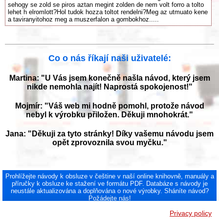
sehogy se zold se piros aztan megint zolden de nem volt forro a tolto
lehet h elromlott?Hol tudok hozza toltot rendelni?Meg az utmuato kene
a taviranyitohoz meg a muszerfalon a gombokhoz.....
Co o nás říkají naši uživatelé:
Martina: "U Vás jsem konečně našla návod, který jsem
nikde nemohla najít! Naprostá spokojenost!"
Mojmír: "Váš web mi hodně pomohl, protože návod
nebyl k výrobku přiložen. Děkuji mnohokrát."
Jana: "Děkuji za tyto stránky! Díky vašemu návodu jsem
opět zprovoznila svou myčku."
Prohlížejte návody k obsluze v češtine v naší online knihovně, manuály a
příručky k obsluze ke stažení ve formátu PDF. Databáze s návody je
neustále aktualizována a doplňována o nové výrobky. Sháníte návod?
Požádejte nás!
NAVOD-K-OBSLUZE.cz
|
Jak přeložit PDF do češtiny
|
Kontakt
|
DMCA
© 2026
Privacy policy