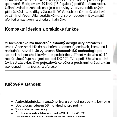
cestování. S
objemem 50 litrů
(13,2 galonu) potěší každou rodinu.
Účinně zvládne zchladit nápoje a potraviny ve
dvou oddělených
přihrádkách
, a to díky výkonu 80 W. Autochladničku můžete také
využít k
ohřevu
. Díky
praktickému displeji
budete mít okamžitý
přehled o nastavení a chodu chladničky.
Kompaktní design a praktické funkce
Autochladnička má
moderní a skladný design
díky hranatému
tvaru. Vejde se dobře do osobních automobilů, dodávek, karavanů i
nákladních vozidel. Je vybavena
Bluetooth 5.0 technologií
pro
komunikaci prostřednictvím kompatibilního zařízení v dosahu až 10
metrů. Umožňuje nabíjení pomocí DC 12/24V napětí. Obsahuje také
1A USB zásuvku. Dvě
pojezdová kolečka a postranní držadla
vám
pak usnadní manipulaci a přenášení.
Klíčové vlastnosti:
Autochladnička hranatého tvaru
se hodí na cesty a kemping
Dostatečný
objem 50 l
je vhodný pro rodiny
2 oddělené zásuvky
Široký
rozsah chlazení: od +20 °C do -20 °C