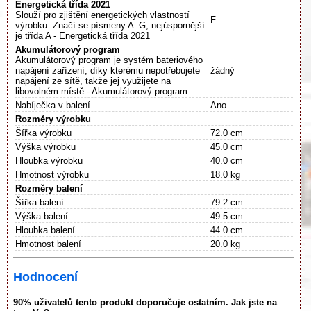
Energetická třída 2021
Slouží pro zjištění energetických vlastností
F
výrobku. Značí se písmeny A–G, nejúspornější
je třída A - Energetická třída 2021
Akumulátorový program
Akumulátorový program je systém bateriového
napájení zařízení, díky kterému nepotřebujete
žádný
napájení ze sítě, takže jej využijete na
libovolném místě - Akumulátorový program
Nabíječka v balení
Ano
Rozměry výrobku
Šířka výrobku
72.0 cm
Výška výrobku
45.0 cm
Hloubka výrobku
40.0 cm
Hmotnost výrobku
18.0 kg
Rozměry balení
Šířka balení
79.2 cm
Výška balení
49.5 cm
Hloubka balení
44.0 cm
Hmotnost balení
20.0 kg
Hodnocení
90% uživatelů tento produkt doporučuje ostatním. Jak jste na