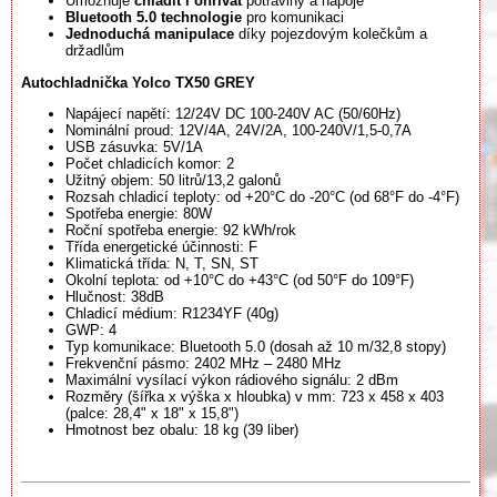
Umožňuje
chladit i ohřívat
potraviny a nápoje
Bluetooth 5.0 technologie
pro komunikaci
Jednoduchá manipulace
díky pojezdovým kolečkům a
držadlům
Autochladnička Yolco TX50 GREY
Napájecí napětí: 12/24V DC 100-240V AC (50/60Hz)
Nominální proud: 12V/4A, 24V/2A, 100-240V/1,5-0,7A
USB zásuvka: 5V/1A
Počet chladicích komor: 2
Užitný objem: 50 litrů/13,2 galonů
Rozsah chladicí teploty: od +20°C do -20°C (od 68°F do -4°F)
Spotřeba energie: 80W
Roční spotřeba energie: 92 kWh/rok
Třída energetické účinnosti: F
Klimatická třída: N, T, SN, ST
Okolní teplota: od +10°C do +43°C (od 50°F do 109°F)
Hlučnost: 38dB
Chladicí médium: R1234YF (40g)
GWP: 4
Typ komunikace: Bluetooth 5.0 (dosah až 10 m/32,8 stopy)
Frekvenční pásmo: 2402 MHz – 2480 MHz
Maximální vysílací výkon rádiového signálu: 2 dBm
Rozměry (šířka x výška x hloubka) v mm: 723 x 458 x 403
(palce: 28,4" x 18" x 15,8")
Hmotnost bez obalu: 18 kg (39 liber)