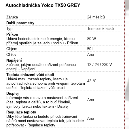
Autochladnička Yolco TX50 GREY
Záruka
24 měsíců
Další parametry
Typ
Termoelektrické
Příkon
Udává hodnotu elektrické energie, kterou
80 W
přístroj spotřebuje za jednu hodinu - Příkon
Objem
50 l
Ohřev
Ano
Napájení
Způsob, jakým dodáte zařízení potřebnou
12 / 24 / 230 V
energii - Napájení
Teplota chlazení vůči okolí
Udává max. rozsah teploty, kterou je
43 °C
autochladnička schopná proti vnějším teplotám
udržet - Teplota chlazení vůči okolí
Displej
Informuje vás o stavu a nastavení zařízení
Ano
(čas, teplota a další), a to buď číselně,
symboly funkcí nebo textem - Displej
Regulace teploty
Díky této funkci si budete při odstraňování
Ano
nátěrů moci nastavovat teplotu tak, jak budete
potřebovat - Regulace teploty