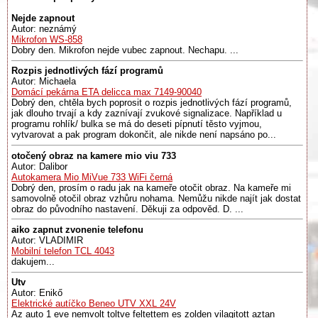
Nejde zapnout
Autor: neznámý
Mikrofon WS-858
Dobry den. Mikrofon nejde vubec zapnout. Nechapu. ...
Rozpis jednotlivých fází programů
Autor: Michaela
Domácí pekárna ETA delicca max 7149-90040
Dobrý den, chtěla bych poprosit o rozpis jednotlivých fází programů,
jak dlouho trvají a kdy zaznívají zvukové signalizace. Například u
programu rohlík/ bulka se má do deseti pípnutí těsto vyjmou,
vytvarovat a pak program dokončit, ale nikde není napsáno po...
otočený obraz na kamere mio viu 733
Autor: Dalibor
Autokamera Mio MiVue 733 WiFi černá
Dobrý den, prosím o radu jak na kameře otočit obraz. Na kameře mi
samovolně otočil obraz vzhůru nohama. Nemůžu nikde najít jak dostat
obraz do původního nastavení. Děkuji za odpověd. D. ...
aiko zapnut zvonenie telefonu
Autor: VLADIMIR
Mobilní telefon TCL 4043
dakujem...
Utv
Autor: Enikő
Elektrické autíčko Beneo UTV XXL 24V
Az auto 1 eve nemvolt toltve feltettem es zolden vilagitott aztan