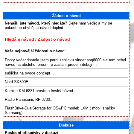
Žádost o návod
Nenašli jste návod, který hledáte?
Dejte nám vědět a my se
pokusíme chybějící návod doplnit:
Hledám návod / Žádost o návod
Vaše nejnovější žádosti o návod
:
Dobrý večer,dostala jsem parni zehlicku singer ssg8000 ale tam nebyl
navod na obsluhu, prosím o zaslání.predem děkuji ...
sušička na ovoce concept...
Nord SK500E...
Kamille KM-6831 prosímo český návod...
Radio Panasonic RF-3700...
FlashDrive-DualStorage forIOS&PC model: LXM ( mobil značky
Samsung)...
Diskuze
Poslední příspěvky v diskuzi
: