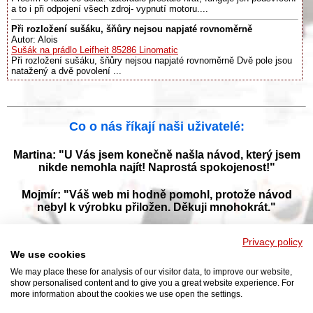
a to i při odpojení všech zdroj- vypnutí motoru....
Při rozložení sušáku, šňůry nejsou napjaté rovnoměrně
Autor: Alois
Sušák na prádlo Leifheit 85286 Linomatic
Při rozložení sušáku, šňůry nejsou napjaté rovnoměrně Dvě pole jsou
natažený a dvě povolení ...
Co o nás říkají naši uživatelé:
Martina: "U Vás jsem konečně našla návod, který jsem
nikde nemohla najít! Naprostá spokojenost!"
Mojmír: "Váš web mi hodně pomohl, protože návod
nebyl k výrobku přiložen. Děkuji mnohokrát."
Jana: "Děkuji za tyto stránky! Díky vašemu návodu jsem
Privacy policy
opět zprovoznila svou myčku."
We use cookies
We may place these for analysis of our visitor data, to improve our website,
show personalised content and to give you a great website experience. For
more information about the cookies we use open the settings.
Prohlížejte návody k obsluze v češtine v naší online knihovně, manuály a
příručky k obsluze ke stažení ve formátu PDF. Databáze s návody je