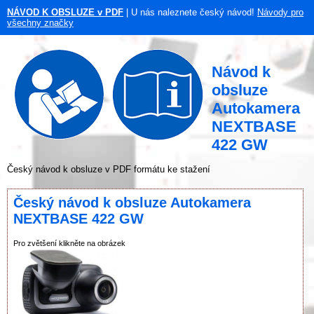
NÁVOD K OBSLUZE v PDF
| U nás naleznete český návod!
Návody pro
všechny značky
Návod k
obsluze
Autokamera
NEXTBASE
422 GW
Český návod k obsluze v PDF formátu ke stažení
Český návod k obsluze Autokamera
NEXTBASE 422 GW
Pro zvětšení klikněte na obrázek