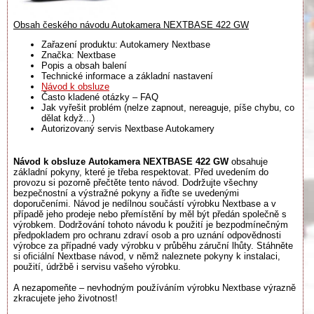
Obsah českého návodu Autokamera NEXTBASE 422 GW
Zařazení produktu: Autokamery Nextbase
Značka: Nextbase
Popis a obsah balení
Technické informace a základní nastavení
Návod k obsluze
Často kladené otázky – FAQ
Jak vyřešit problém (nelze zapnout, nereaguje, píše chybu, co
dělat když...)
Autorizovaný servis Nextbase Autokamery
Návod k obsluze Autokamera NEXTBASE 422 GW
obsahuje
základní pokyny, které je třeba respektovat. Před uvedením do
provozu si pozorně přečtěte tento návod. Dodržujte všechny
bezpečnostní a výstražné pokyny a řiďte se uvedenými
doporučeními. Návod je nedílnou součástí výrobku Nextbase a v
případě jeho prodeje nebo přemístění by měl být předán společně s
výrobkem. Dodržování tohoto návodu k použití je bezpodmínečným
předpokladem pro ochranu zdraví osob a pro uznání odpovědnosti
výrobce za případné vady výrobku v průběhu záruční lhůty. Stáhněte
si oficiální Nextbase návod, v němž naleznete pokyny k instalaci,
použití, údržbě i servisu vašeho výrobku.
A nezapomeňte – nevhodným používáním výrobku Nextbase výrazně
zkracujete jeho životnost!