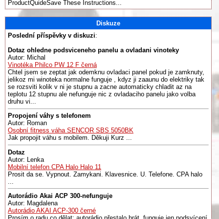
ProductQuideSave These Instructions...
Diskuze
Poslední příspěvky v diskuzi
:
Dotaz ohledne podsviceneho panelu a ovladani vinoteky
Autor: Michal
Vinotéka Philco PW 12 F černá
Chtel jsem se zeptat jak odemknu ovladaci panel pokud je zamknuty,
jelikoz mi winoteka normalne funguje , kdyz ji zaaunu do elektriky tak
se rozsviti kolik v ni je stupnu a zacne automaticky chladit az na
teplotu 12 stupnu ale nefunguje nic z ovladaciho panelu jako volba
druhu vi...
Propojení váhy s telefonem
Autor: Roman
Osobní fitness váha SENCOR SBS 5050BK
Jak propojit váhu s mobilem. Děkuji Kurz ...
Dotaz
Autor: Lenka
Mobilní telefon CPA Halo Halo 11
Prosit da se. Vypnout. Zamykani. Klavesnice. U. Telefone. CPA halo
...
Autorádio Akai ACP 300-nefunguje
Autor: Magdalena
Autorádio AKAI ACP-300 černé
Prosím o radu co dělat: autorádio přestalo hrát, funguje jen podsvícení