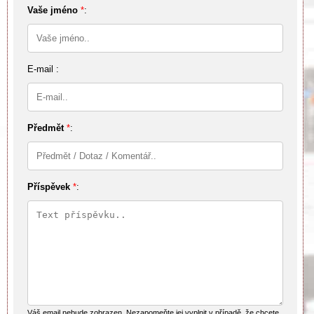
Vaše jméno
*
:
E-mail :
Předmět
*
:
Příspěvek
*
:
Váš email nebude zobrazen. Nezapomeňte jej vyplnit v případě, že chcete