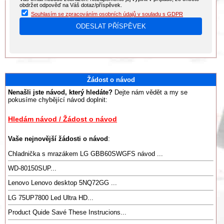
obdržet odpověď na Váš dotaz/příspěvek.
Souhlasím se zpracováním osobních údajů v souladu s GDPR
Žádost o návod
Nenašli jste návod, který hledáte?
Dejte nám vědět a my se
pokusíme chybějící návod doplnit:
Hledám návod / Žádost o návod
Vaše nejnovější žádosti o návod
:
Chladnička s mrazákem LG GBB60SWGFS návod ...
WD-80150SUP...
Lenovo Lenovo desktop 5NQ72GG ...
LG 75UP7800 Led Ultra HD...
Product Quide Savé These Instrucions...