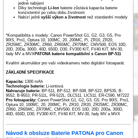
jediné nabíjení
Díky technologii
Li-Ion
baterie zůstává kapacita baterie
konzistentní po celou dobu životnosti
Nabízí ještě
vyšší výkon a životnost
než standardní modely
*Kompatibilita s modely: Canon PowerShot G1, G2, G3, G5, Pro
90IS, Pro1, Optura 10, 100MC, 20, 200MC, Pi, ZR10, ZR20,
ZR25MC, ZR30MC, ZR60, ZR65MC, ZR70MC, CMV500, EOS 10D,
20D, 20Da, 300D, 40D, 650D, D30, FV300 KIT, FV40 KIT, MV-30,
řady MV a MVX
PATONA baterie kompatibilní s Canon BP-511
Kvalitní akumulátor pro vaši videokameru nebo digitální fotoaparát.
ZÁKLADNÍ SPECIFIKACE
Kapacita:
1300 mAh
Technologie baterie:
Li-iontová
Nahrazuje baterie:
BP-511, BP-512, BP-508, BP-522, BP535, B-
9552, B-9553, PR-511L, PR-522L, DLC511, LIC511, ER-C590, M7222
Pro fotoaparáty:
Canon PowerShot G1, G2, G3, G5, Pro 90IS, Pro1,
Optura 10, 100MC, 20, 200MC, Pi, ZR10, ZR20, ZR25MC, ZR30MC,
ZR60, ZR65MC, ZR70MC, CMV500, EOS 10D, 20D, 20Da, 300D,
40D, 650D, D30, FV300 KIT, FV40 KIT, MV-30, řady MV a MVX
Návod k obsluze Baterie PATONA pro Canon