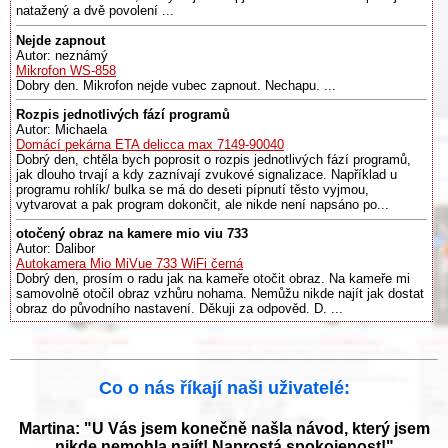
natažený a dvě povolení ...
Nejde zapnout
Autor: neznámý
Mikrofon WS-858
Dobry den. Mikrofon nejde vubec zapnout. Nechapu. ...
Rozpis jednotlivých fází programů
Autor: Michaela
Domácí pekárna ETA delicca max 7149-90040
Dobrý den, chtěla bych poprosit o rozpis jednotlivých fází programů,
jak dlouho trvají a kdy zaznívají zvukové signalizace. Například u
programu rohlík/ bulka se má do deseti pípnutí těsto vyjmou,
vytvarovat a pak program dokončit, ale nikde není napsáno po...
otočený obraz na kamere mio viu 733
Autor: Dalibor
Autokamera Mio MiVue 733 WiFi černá
Dobrý den, prosím o radu jak na kameře otočit obraz. Na kameře mi
samovolně otočil obraz vzhůru nohama. Nemůžu nikde najít jak dostat
obraz do původního nastavení. Děkuji za odpověd. D. ...
Co o nás říkají naši uživatelé:
Martina: "U Vás jsem konečně našla návod, který jsem
nikde nemohla najít! Naprostá spokojenost!"