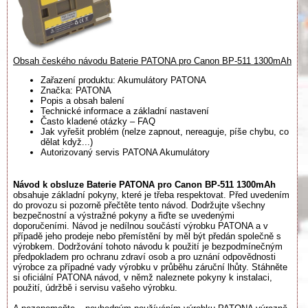
Obsah českého návodu Baterie PATONA pro Canon BP-511 1300mAh
Zařazení produktu: Akumulátory PATONA
Značka: PATONA
Popis a obsah balení
Technické informace a základní nastavení
Často kladené otázky – FAQ
Jak vyřešit problém (nelze zapnout, nereaguje, píše chybu, co
dělat když...)
Autorizovaný servis PATONA Akumulátory
Návod k obsluze Baterie PATONA pro Canon BP-511 1300mAh
obsahuje základní pokyny, které je třeba respektovat. Před uvedením
do provozu si pozorně přečtěte tento návod. Dodržujte všechny
bezpečnostní a výstražné pokyny a řiďte se uvedenými
doporučeními. Návod je nedílnou součástí výrobku PATONA a v
případě jeho prodeje nebo přemístění by měl být předán společně s
výrobkem. Dodržování tohoto návodu k použití je bezpodmínečným
předpokladem pro ochranu zdraví osob a pro uznání odpovědnosti
výrobce za případné vady výrobku v průběhu záruční lhůty. Stáhněte
si oficiální PATONA návod, v němž naleznete pokyny k instalaci,
použití, údržbě i servisu vašeho výrobku.