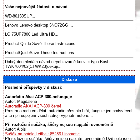
Vaše nejnovější žádosti o návod
:
WD-80150SUP...
Lenovo Lenovo desktop 5NQ72GG ...
LG 75UP7800 Led Ultra HD...
Product Quide Savé These Instrucions...
ProductQuideSave These Instructions...
Dobrý den,hledám návod o rychlovarné konvici typu Bosh
TWK7604/02(CTWK23)děkuji...
Diskuze
Poslední příspěvky v diskuzi
:
Autorádio Akai ACP 300-nefunguje
Autor: Magdalena
Autorádio AKAI ACP-300 černé
Prosím o radu co dělat: autorádio přestalo hrát, funguje jen podsvícení
a to i při odpojení všech zdroj- vypnutí motoru....
Při rozložení sušáku, šňůry nejsou napjaté rovnoměrně
Autor: Alois
Sušák na prádlo Leifheit 85286 Linomatic
Při rozložení sušáku, šňůry nejsou napjaté rovnoměrně Dvě pole jsou