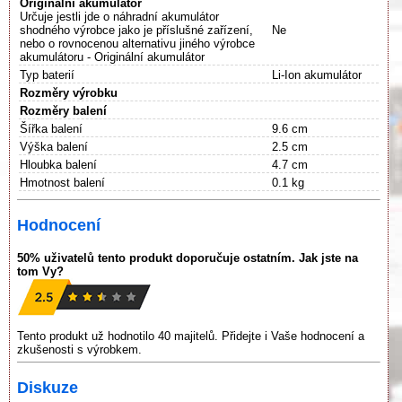
Originální akumulátor
Určuje jestli jde o náhradní akumulátor
shodného výrobce jako je příslušné zařízení,
Ne
nebo o rovnocenou alternativu jiného výrobce
akumulátoru - Originální akumulátor
Typ baterií
Li-Ion akumulátor
Rozměry výrobku
Rozměry balení
Šířka balení
9.6 cm
Výška balení
2.5 cm
Hloubka balení
4.7 cm
Hmotnost balení
0.1 kg
Hodnocení
50% uživatelů tento produkt doporučuje ostatním. Jak jste na
tom Vy?
Tento produkt už hodnotilo 40 majitelů. Přidejte i Vaše hodnocení a
zkušenosti s výrobkem.
Diskuze