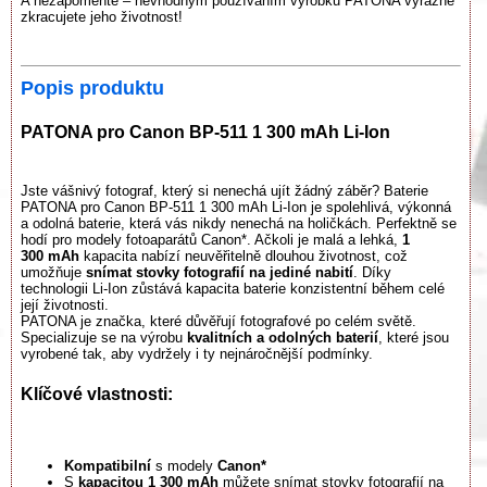
A nezapomeňte – nevhodným používáním výrobku PATONA výrazně
zkracujete jeho životnost!
Popis produktu
PATONA pro Canon BP-511 1 300 mAh Li-Ion
Jste vášnivý fotograf, který si nenechá ujít žádný záběr? Baterie
PATONA pro Canon BP-511 1 300 mAh Li-Ion je spolehlivá, výkonná
a odolná baterie, která vás nikdy nenechá na holičkách. Perfektně se
hodí pro modely fotoaparátů Canon*. Ačkoli je malá a lehká,
1
300 mAh
kapacita nabízí neuvěřitelně dlouhou životnost, což
umožňuje
snímat stovky fotografií na jediné nabití
. Díky
technologii Li-Ion zůstává kapacita baterie konzistentní během celé
její životnosti.
PATONA je značka, které důvěřují fotografové po celém světě.
Specializuje se na výrobu
kvalitních a odolných baterií
, které jsou
vyrobené tak, aby vydržely i ty nejnáročnější podmínky.
Klíčové vlastnosti:
Kompatibilní
s modely
Canon*
S
kapacitou 1 300 mAh
můžete snímat stovky fotografií na