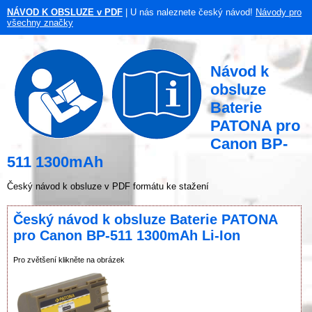
NÁVOD K OBSLUZE v PDF
| U nás naleznete český návod!
Návody pro
všechny značky
Návod k
obsluze
Baterie
PATONA pro
Canon BP-
511 1300mAh
Český návod k obsluze v PDF formátu ke stažení
Český návod k obsluze Baterie PATONA
pro Canon BP-511 1300mAh Li-Ion
Pro zvětšení klikněte na obrázek