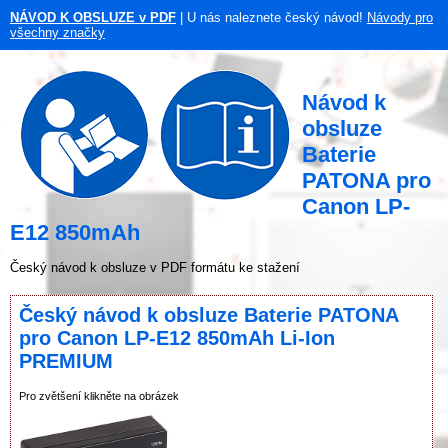
NÁVOD K OBSLUZE v PDF
| U nás naleznete český návod!
Návody pro
všechny značky
Návod k
obsluze
Baterie
PATONA pro
Canon LP-
E12 850mAh
Český návod k obsluze v PDF formátu ke stažení
Český návod k obsluze Baterie PATONA
pro Canon LP-E12 850mAh Li-Ion
PREMIUM
Pro zvětšení klikněte na obrázek