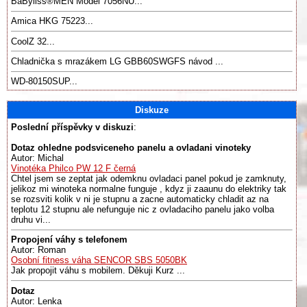
BaByliss®️MEN Model 7056NU...
Amica HKG 75223...
CoolZ 32...
Chladnička s mrazákem LG GBB60SWGFS návod ...
WD-80150SUP...
Diskuze
Poslední příspěvky v diskuzi
:
Dotaz ohledne podsviceneho panelu a ovladani vinoteky
Autor: Michal
Vinotéka Philco PW 12 F černá
Chtel jsem se zeptat jak odemknu ovladaci panel pokud je zamknuty,
jelikoz mi winoteka normalne funguje , kdyz ji zaaunu do elektriky tak
se rozsviti kolik v ni je stupnu a zacne automaticky chladit az na
teplotu 12 stupnu ale nefunguje nic z ovladaciho panelu jako volba
druhu vi...
Propojení váhy s telefonem
Autor: Roman
Osobní fitness váha SENCOR SBS 5050BK
Jak propojit váhu s mobilem. Děkuji Kurz ...
Dotaz
Autor: Lenka