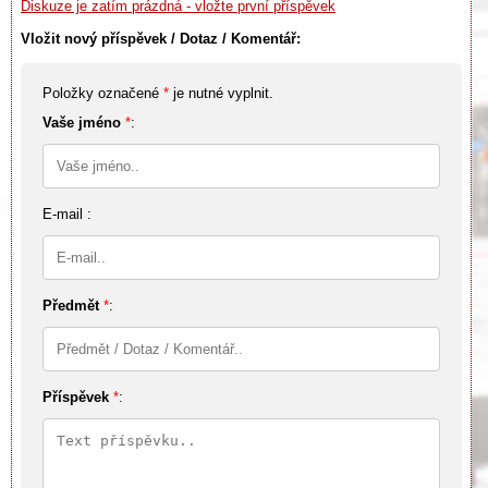
Diskuze je zatím prázdná - vložte první příspěvek
Vložit nový příspěvek / Dotaz / Komentář:
Položky označené
*
je nutné vyplnit.
Vaše jméno
*
:
E-mail :
Předmět
*
:
Příspěvek
*
: