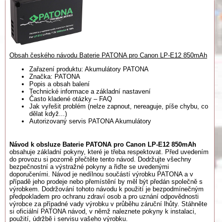
Obsah českého návodu Baterie PATONA pro Canon LP-E12 850mAh
Zařazení produktu: Akumulátory PATONA
Značka: PATONA
Popis a obsah balení
Technické informace a základní nastavení
Často kladené otázky – FAQ
Jak vyřešit problém (nelze zapnout, nereaguje, píše chybu, co
dělat když...)
Autorizovaný servis PATONA Akumulátory
Návod k obsluze Baterie PATONA pro Canon LP-E12 850mAh
obsahuje základní pokyny, které je třeba respektovat. Před uvedením
do provozu si pozorně přečtěte tento návod. Dodržujte všechny
bezpečnostní a výstražné pokyny a řiďte se uvedenými
doporučeními. Návod je nedílnou součástí výrobku PATONA a v
případě jeho prodeje nebo přemístění by měl být předán společně s
výrobkem. Dodržování tohoto návodu k použití je bezpodmínečným
předpokladem pro ochranu zdraví osob a pro uznání odpovědnosti
výrobce za případné vady výrobku v průběhu záruční lhůty. Stáhněte
si oficiální PATONA návod, v němž naleznete pokyny k instalaci,
použití, údržbě i servisu vašeho výrobku.