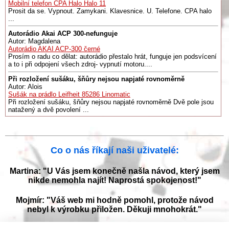
Mobilní telefon CPA Halo Halo 11
Prosit da se. Vypnout. Zamykani. Klavesnice. U. Telefone. CPA halo
...
Autorádio Akai ACP 300-nefunguje
Autor: Magdalena
Autorádio AKAI ACP-300 černé
Prosím o radu co dělat: autorádio přestalo hrát, funguje jen podsvícení
a to i při odpojení všech zdroj- vypnutí motoru....
Při rozložení sušáku, šňůry nejsou napjaté rovnoměrně
Autor: Alois
Sušák na prádlo Leifheit 85286 Linomatic
Při rozložení sušáku, šňůry nejsou napjaté rovnoměrně Dvě pole jsou
natažený a dvě povolení ...
Co o nás říkají naši uživatelé:
Martina: "U Vás jsem konečně našla návod, který jsem
nikde nemohla najít! Naprostá spokojenost!"
Mojmír: "Váš web mi hodně pomohl, protože návod
nebyl k výrobku přiložen. Děkuji mnohokrát."