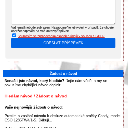
Váš email nebude zobrazen. Nezapomeňte jej vyplnit v případě, že chcete
obdržet odpověď na Váš dotaz/příspěvek.
Souhlasím se zpracováním osobních údajů v souladu s GDPR
Žádost o návod
Nenašli jste návod, který hledáte?
Dejte nám vědět a my se
pokusíme chybějící návod doplnit:
Hledám návod / Žádost o návod
Vaše nejnovější žádosti o návod
:
Prosím o zaslání návodu k obsluze automatické pračky Candy, model
CSO 1285TW4/1-S. Děkuji...