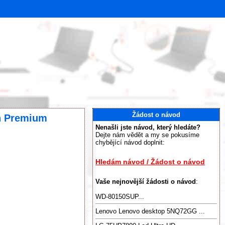
Žádost o návod
on Premium
Nenašli jste návod, který hledáte?
Dejte nám vědět a my se pokusíme
chybějící návod doplnit:
Hledám návod / Žádost o návod
Vaše nejnovější žádosti o návod
:
WD-80150SUP...
Lenovo Lenovo desktop 5NQ72GG ...