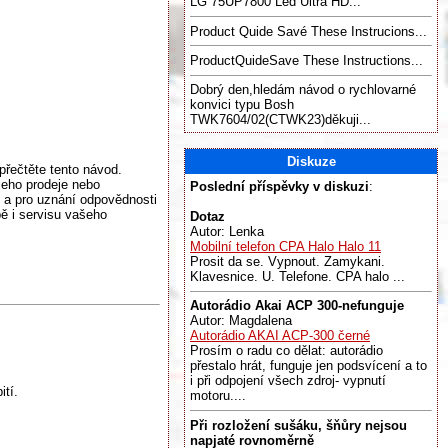
LG 75UP7800 Led Ultra HD...
Product Quide Savé These Instrucions...
ProductQuideSave These Instructions...
Dobrý den,hledám návod o rychlovarné
konvici typu Bosh
TWK7604/02(CTWK23)děkuji...
Diskuze
přečtěte tento návod.
jeho prodeje nebo
Poslední příspěvky v diskuzi
:
 a pro uznání odpovědnosti
ě i servisu vašeho
Dotaz
Autor: Lenka
Mobilní telefon CPA Halo Halo 11
Prosit da se. Vypnout. Zamykani.
Klavesnice. U. Telefone. CPA halo ...
Autorádio Akai ACP 300-nefunguje
Autor: Magdalena
Autorádio AKAI ACP-300 černé
Prosím o radu co dělat: autorádio
přestalo hrát, funguje jen podsvícení a to
i při odpojení všech zdroj- vypnutí
ití.
motoru....
Při rozložení sušáku, šňůry nejsou
napjaté rovnoměrně