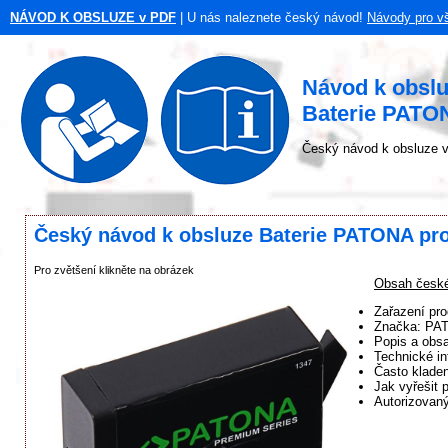
NÁVOD K OBSLUZE v PDF
| U nás naleznete český návod!
Návody pro v
Návod k obsl
Baterie PATO
Český návod k obsluze v
Český návod k obsluze Baterie PATONA pr
Pro zvětšení klikněte na obrázek
Obsah české
Zařazení pr
Značka: PA
Popis a obsa
Technické in
Často klade
Jak vyřešit 
Autorizovan