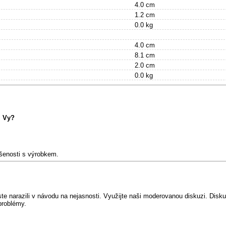
4.0 cm
1.2 cm
0.0 kg
4.0 cm
8.1 cm
2.0 cm
0.0 kg
m Vy?
ušenosti s výrobkem.
e narazili v návodu na nejasnosti. Využijte naši moderovanou diskuzi. Diskuz
problémy.