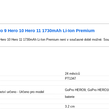
o 9 Hero 10 Hero 11 1730mAh Li-Ion Premium
Hero 10 Hero 11 1730mAh Li-Ion Premium není v současné době možné. Soub
24 měsíců
PT1347
GoPro HERO9, GoPro HERO10
ství určeno - Určeno pro model
baterie
3.2 cm