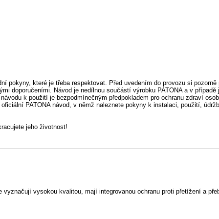
ní pokyny, které je třeba respektovat. Před uvedením do provozu si pozorně 
ými doporučeními. Návod je nedílnou součástí výrobku PATONA a v případě 
 návodu k použití je bezpodmínečným předpokladem pro ochranu zdraví osob
 oficiální PATONA návod, v němž naleznete pokyny k instalaci, použití, údržb
cujete jeho životnost!
vyznačují vysokou kvalitou, mají integrovanou ochranu proti přetížení a přeb