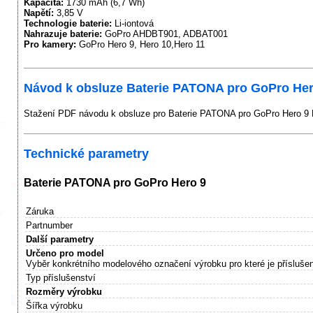
Kapacita:
1730 mAh (6,7 Wh)
Napětí:
3,85 V
Technologie baterie:
Li-iontová
Nahrazuje baterie:
GoPro AHDBT901, ADBAT001
Pro kamery:
GoPro Hero 9, Hero 10,Hero 11
Návod k obsluze Baterie PATONA pro GoPro Her
Stažení PDF návodu k obsluze pro Baterie PATONA pro GoPro Hero 9 
Technické parametry
Baterie PATONA pro GoPro Hero 9
Záruka
Partnumber
Další parametry
Určeno pro model
Vyběr konkrétního modelového označení výrobku pro které je příslušen
Typ příslušenství
Rozměry výrobku
Šířka výrobku