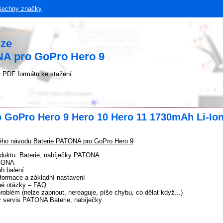
šechny značky
uze
NA pro GoPro Hero 9
 PDF formátu ke stažení
o GoPro Hero 9 Hero 10 Hero 11 1730mAh Li-I
ho návodu Baterie PATONA pro GoPro Hero 9
oduktu: Baterie, nabíječky PATONA
TONA
h balení
formace a základní nastavení
né otázky – FAQ
problém (nelze zapnout, nereaguje, píše chybu, co dělat když...)
ý servis PATONA Baterie, nabíječky