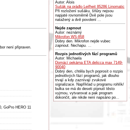
Autor: Alois
Sušák na prádlo Leifheit 85286 Linomatic
Při rozložení sušáku, šňůry nejsou
napjaté rovnoměrně Dvě pole jsou
natažený a dvě povolení ...
Nejde zapnout
Autor: neznámý
Mikrofon WS-858
Dobry den. Mikrofon nejde vubec
zapnout. Nechapu. ...
or není připraven.
Rozpis jednotlivých fází programů
Autor: Michaela
Domácí pekárna ETA delicca max 7149-
90040
Dobrý den, chtěla bych poprosit o rozpis
jednotlivých fází programů, jak dlouho
trvají a kdy zaznívají zvukové
signalizace. Například u programu rohlík/
bulka se má do deseti pípnutí těsto
vyjmou, vytvarovat a pak program
dokončit, ale nikde není napsáno po...
, GoPro HERO 11