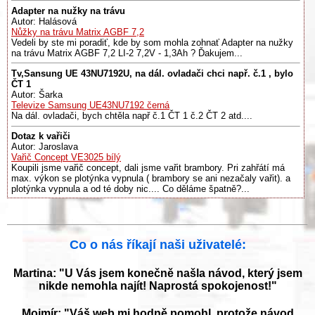
Adapter na nužky na trávu
Autor: Halásová
Nůžky na trávu Matrix AGBF 7,2
Vedeli by ste mi poradiť, kde by som mohla zohnať Adapter na nužky
na trávu Matrix AGBF 7,2 LI-2 7,2V - 1,3Ah ? Ďakujem...
Tv,Sansung UE 43NU7192U, na dál. ovladači chci např. č.1 , bylo
ČT 1
Autor: Šarka
Televize Samsung UE43NU7192 černá
Na dál. ovladači, bych chtěla např č.1 ČT 1 č.2 ČT 2 atd....
Dotaz k vařiči
Autor: Jaroslava
Vařič Concept VE3025 bílý
Koupili jsme vařič concept, dali jsme vařit brambory. Pri zahřátí má
max. výkon se plotýnka vypnula ( brambory se ani nezačaly vařit). a
plotýnka vypnula a od té doby nic.... Co děláme špatně?...
Co o nás říkají naši uživatelé:
Martina: "U Vás jsem konečně našla návod, který jsem
nikde nemohla najít! Naprostá spokojenost!"
Mojmír: "Váš web mi hodně pomohl, protože návod