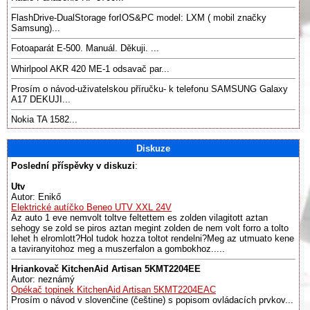
FlashDrive-DualStorage forIOS&PC model: LXM ( mobil značky
Samsung)...
Fotoaparát E-500. Manuál. Děkuji. ...
Whirlpool AKR 420 ME-1 odsavač par...
Prosím o návod-uživatelskou příručku- k telefonu SAMSUNG Galaxy
A17 DEKUJI...
Nokia TA 1582...
Diskuze
Poslední příspěvky v diskuzi
:
Utv
Autor: Enikő
Elektrické autíčko Beneo UTV XXL 24V
Az auto 1 eve nemvolt toltve feltettem es zolden vilagitott aztan
sehogy se zold se piros aztan megint zolden de nem volt forro a tolto
lehet h elromlott?Hol tudok hozza toltot rendelni?Meg az utmuato kene
a taviranyitohoz meg a muszerfalon a gombokhoz.....
Hriankovač KitchenAid Artisan 5KMT2204EE
Autor: neznámý
Opékač topinek KitchenAid Artisan 5KMT2204EAC
Prosím o návod v slovenčine (češtine) s popisom ovládacích prvkov...