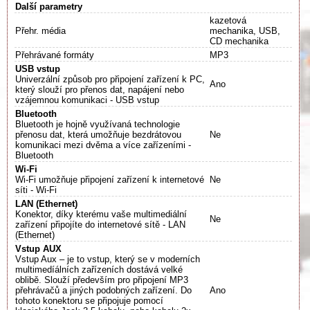
Další parametry
kazetová
Přehr. média
mechanika, USB,
CD mechanika
Přehrávané formáty
MP3
USB vstup
Univerzální způsob pro připojení zařízení k PC,
Ano
který slouží pro přenos dat, napájení nebo
vzájemnou komunikaci - USB vstup
Bluetooth
Bluetooth je hojně využívaná technologie
přenosu dat, která umožňuje bezdrátovou
Ne
komunikaci mezi dvěma a více zařízeními -
Bluetooth
Wi-Fi
Wi-Fi umožňuje připojení zařízení k internetové
Ne
síti - Wi-Fi
LAN (Ethernet)
Konektor, díky kterému vaše multimediální
Ne
zařízení připojíte do internetové sítě - LAN
(Ethernet)
Vstup AUX
Vstup Aux – je to vstup, který se v moderních
multimedíálních zařízeních dostává velké
oblibě. Slouží především pro připojení MP3
přehrávačů a jiných podobných zařízení. Do
Ano
tohoto konektoru se připojuje pomocí