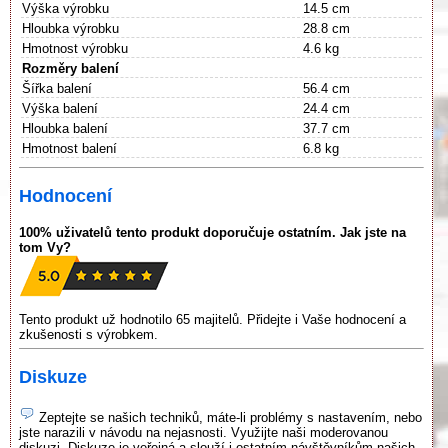
Výška výrobku
14.5 cm
Hloubka výrobku
28.8 cm
Hmotnost výrobku
4.6 kg
Rozměry balení
Šířka balení
56.4 cm
Výška balení
24.4 cm
Hloubka balení
37.7 cm
Hmotnost balení
6.8 kg
Hodnocení
100% uživatelů tento produkt doporučuje ostatním. Jak jste na
tom Vy?
Tento produkt už hodnotilo 65 majitelů. Přidejte i Vaše hodnocení a
zkušenosti s výrobkem.
Diskuze
Zeptejte se našich techniků, máte-li problémy s nastavením, nebo
jste narazili v návodu na nejasnosti. Využijte naši moderovanou
diskuzi. Diskuze je veřejná a slouží i ostatním návštěvníkům našich