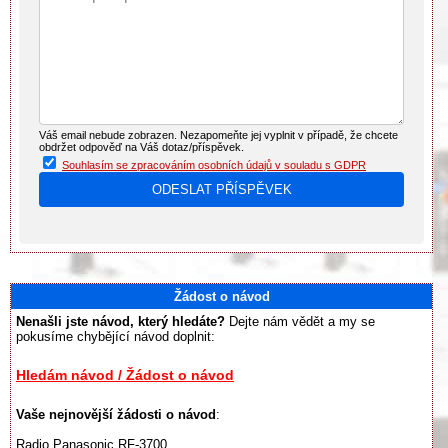
Váš email nebude zobrazen. Nezapomeňte jej vyplnit v případě, že chcete
obdržet odpověď na Váš dotaz/příspěvek.
Souhlasím se zpracováním osobních údajů v souladu s GDPR
Žádost o návod
Nenašli jste návod, který hledáte?
Dejte nám vědět a my se
pokusíme chybějící návod doplnit:
Hledám návod / Žádost o návod
Vaše nejnovější žádosti o návod
:
Radio Panasonic RF-3700...