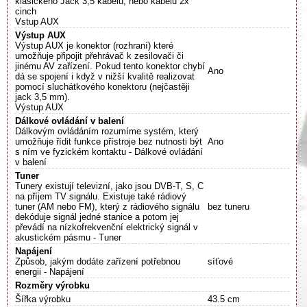
klasického Jack 3,5 kabelu, nebo kabelu 2x
cinch
Vstup AUX
Výstup AUX
Výstup AUX je konektor (rozhraní) které
umožňuje připojit přehrávač k zesilovači či
jinému AV zařízení. Pokud tento konektor chybí
Ano
dá se spojení i když v nižší kvalitě realizovat
pomocí sluchátkového konektoru (nejčastěji
jack 3,5 mm).
Výstup AUX
Dálkové ovládání v balení
Dálkovým ovládáním rozumíme systém, který
umožňuje řídit funkce přístroje bez nutnosti být
Ano
s ním ve fyzickém kontaktu - Dálkové ovládání
v balení
Tuner
Tunery existují televizní, jako jsou DVB-T, S, C
na příjem TV signálu. Existuje také rádiový
tuner (AM nebo FM), který z rádiového signálu
bez tuneru
dekóduje signál jedné stanice a potom jej
převádí na nízkofrekvenční elektrický signál v
akustickém pásmu - Tuner
Napájení
Způsob, jakým dodáte zařízení potřebnou
síťové
energii - Napájení
Rozměry výrobku
Šířka výrobku
43.5 cm