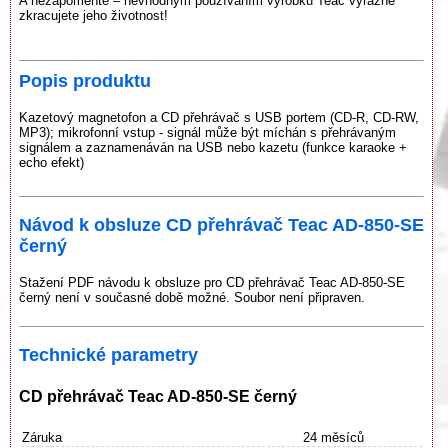
A nezapomeňte – nevhodným používáním výrobku Teac výrazně
zkracujete jeho životnost!
Popis produktu
Kazetový magnetofon a CD přehrávač s USB portem (CD-R, CD-RW,
MP3); mikrofonní vstup - signál může být míchán s přehrávaným
signálem a zaznamenáván na USB nebo kazetu (funkce karaoke +
echo efekt)
Návod k obsluze CD přehrávač Teac AD-850-SE
černý
Stažení PDF návodu k obsluze pro CD přehrávač Teac AD-850-SE
černý není v současné době možné. Soubor není připraven.
Technické parametry
CD přehrávač Teac AD-850-SE černý
Záruka
24 měsíců