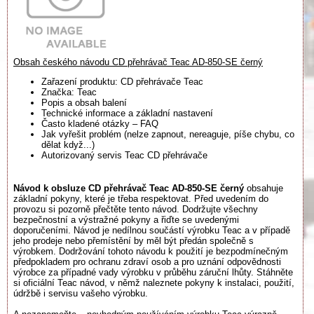
Obsah českého návodu CD přehrávač Teac AD-850-SE černý
Zařazení produktu: CD přehrávače Teac
Značka: Teac
Popis a obsah balení
Technické informace a základní nastavení
Často kladené otázky – FAQ
Jak vyřešit problém (nelze zapnout, nereaguje, píše chybu, co
dělat když...)
Autorizovaný servis Teac CD přehrávače
Návod k obsluze CD přehrávač Teac AD-850-SE černý
obsahuje
základní pokyny, které je třeba respektovat. Před uvedením do
provozu si pozorně přečtěte tento návod. Dodržujte všechny
bezpečnostní a výstražné pokyny a řiďte se uvedenými
doporučeními. Návod je nedílnou součástí výrobku Teac a v případě
jeho prodeje nebo přemístění by měl být předán společně s
výrobkem. Dodržování tohoto návodu k použití je bezpodmínečným
předpokladem pro ochranu zdraví osob a pro uznání odpovědnosti
výrobce za případné vady výrobku v průběhu záruční lhůty. Stáhněte
si oficiální Teac návod, v němž naleznete pokyny k instalaci, použití,
údržbě i servisu vašeho výrobku.