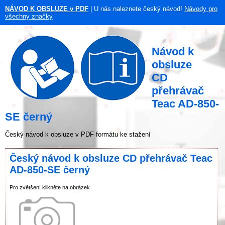
NÁVOD K OBSLUZE v PDF
| U nás naleznete český návod!
Návody pro
všechny značky
Návod k
obsluze
CD
přehrávač
Teac AD-850-
SE černý
Český návod k obsluze v PDF formátu ke stažení
Český návod k obsluze CD přehrávač Teac
AD-850-SE černý
Pro zvětšení klikněte na obrázek