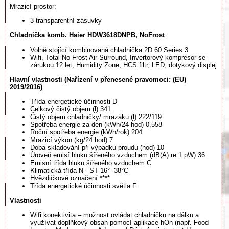
Mrazicí prostor:
3 transparentní zásuvky
Chladnička komb. Haier HDW3618DNPB, NoFrost
Volně stojící kombinovaná chladnička 2D 60 Series 3
Wifi, Total No Frost Air Surround, Invertorový kompresor se
zárukou 12 let, Humidity Zone, HCS filtr, LED, dotykový displej
Hlavní vlastnosti (Nařízení v přenesené pravomoci: (EU)
2019/2016)
Třída energetické účinnosti D
Celkový čistý objem (l) 341
Čistý objem chladničky/ mrazáku (l) 222/119
Spotřeba energie za den (kWh/24 hod) 0,558
Roční spotřeba energie (kWh/rok) 204
Mrazicí výkon (kg/24 hod) 7
Doba skladování při výpadku proudu (hod) 10
Úroveň emisí hluku šířeného vzduchem (dB(A) re 1 pW) 36
Emisní třída hluku šířeného vzduchem C
Klimatická třída N - ST 16°- 38°C
Hvězdičkové označení ****
Třída energetické účinnosti světla F
Vlastnosti
Wifi konektivita – možnost ovládat chladničku na dálku a
využívat doplňkový obsah pomocí aplikace hOn (např. Food