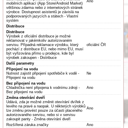
Ano
mobilních aplikací (App Store/Android Market)
většinou zdarma nebo z internetových stránek
výrobce. Dostupnost asistentů je závislá na
podporovaných jazycích a státech - Vlastní
systém
Distribuce
Distribuce
Výrobek z oficiální distribuce je možné
reklamovat v jakémkoliv autorizovaném
servisu. Případná reklamace výrobku, který
oficiální ČR
pochází z distribuce EU, nebo mimo EU, musí
být vyřizována přímo u prodejce, kde byl
výrobek zakoupen - Distribuce
Další parametry
Připojení na vodu
Nutnost zajistit připojení spotřebiče k vodě -
Ne
Připojení na vodu
Bez připojení na vodu
Chladnička není připojena k vodnímu zdroji -
Ano
Bez připojení na vodu
Změna otevírání dveří
Udává, zda je možné změnit otevírání dvířek z
levého na pravé a naopak. U některých výrobků
Ano
lze změnu provést pouze za účasti placeného
autorizovaného servisu, nebo si v servisu
zakoupit panty - Změna otevírání dveří
Rozšířená záruka značky
Ano