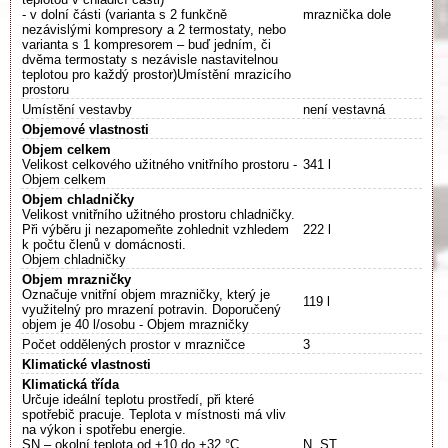
- v dolní části (varianta s 2 funkčně
mraznička dole
nezávislými kompresory a 2 termostaty, nebo
varianta s 1 kompresorem – buď jedním, či
dvěma termostaty s nezávisle nastavitelnou
teplotou pro každý prostor)Umístění mrazicího
prostoru
Umístění vestavby
není vestavná
Objemové vlastnosti
Objem celkem
Velikost celkového užitného vnitřního prostoru -
341 l
Objem celkem
Objem chladničky
Velikost vnitřního užitného prostoru chladničky.
Při výběru ji nezapomeňte zohlednit vzhledem
222 l
k počtu členů v domácnosti.
Objem chladničky
Objem mrazničky
Označuje vnitřní objem mrazničky, který je
119 l
využitelný pro mrazení potravin. Doporučený
objem je 40 l/osobu - Objem mrazničky
Počet oddělených prostor v mrazničce
3
Klimatické vlastnosti
Klimatická třída
Určuje ideální teplotu prostředí, při které
spotřebič pracuje. Teplota v místnosti má vliv
na výkon i spotřebu energie.
SN – okolní teplota od +10 do +32 °C
N, ST