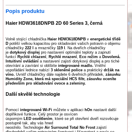
Popis produktu
Haier HDW3618DNPB 2D 60 Series 3, černá
Volně stojící chladnička
Haier HDW3618DNPB
v
energetické třídě
D
potěší velkou kapacitou pro skladování vašich potravin o objemu
chladničky
222 l
a mrazničky
119 l
.​ Na dveřích chladničky
je
dotykový displej
pro nastavení optimální teploty a zapnutí
funkcí
Rychlé chlazení
,
Rychlé mrazení
,
Eco režim
a
Dovolená.
Intuitivní ovládání
a nastavení zajistí dotykový displej a pro tiché
otevírání a zavírání si oblíbíte
integrované madlo.
Vnitřní
uspořádání lednice nabízí
3 skleněné police
a praktický
držák na
víno.
Uvnitř chladničky dále najdete 6 dveřních přihrádek,
zásuvku
Humidity Zone, která má speciální HCS filtr, zásuvku oceníte
především pro skladování ovoce a zeleniny.
Další skvělé technologie
Pomocí
integrované Wi-Fi
můžete v aplikaci
hOn
nastavit další
doplňkové funkce.
Celý prostor je osvícen
úsporným
LED osvětlením
, které se při otevření dveří rozsvěcuje
postupně tak, aby vás hned
neoslnilo. Technologie
Air Surround Total No Frost
zajistí
dlouhodobě vašim potravinám čerstvost i šťavnatost a navíc se