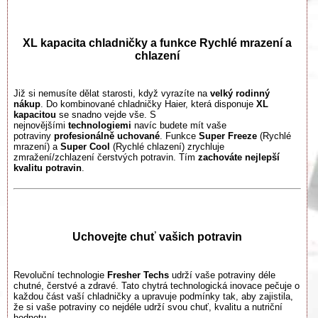
XL kapacita chladničky a funkce Rychlé mrazení a
chlazení
Již si nemusíte dělat starosti, když vyrazíte na
velký rodinný
nákup
. Do kombinované chladničky Haier, která disponuje
XL
kapacitou
se snadno vejde vše. S
nejnovějšími
technologiemi
navíc budete mít vaše
potraviny
profesionálně uchované
. Funkce
Super Freeze
(Rychlé
mrazení) a
Super Cool
(Rychlé chlazení) zrychluje
zmražení/zchlazení čerstvých potravin. Tím
zachováte nejlepší
kvalitu potravin
.
Uchovejte chuť vašich potravin
Revoluční technologie
Fresher Techs
udrží vaše potraviny déle
chutné, čerstvé a zdravé. Tato chytrá technologická inovace pečuje o
každou část vaší chladničky a upravuje podmínky tak, aby zajistila,
že si vaše potraviny co nejdéle udrží svou chuť, kvalitu a nutriční
hodnotu.