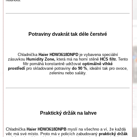
Potraviny dvakrát tak déle čerstvé
Chladnička
Haier HDW3618DNPD
je vybavena speciální
zásuvkou
Humidity Zone,
která má na horní stěně
HCS filtr.
Tento
filtr pomáhá konstantně udržovat
optimálně vlhké
prostředí
pro
skladované potraviny
do 90 %
, ideální tak pro ovoce,
zeleninu nebo saláty.
​Praktický držák na lahve
​Chladnička
Haier HDW3618DNPB
myslí na všechno a ví, že každá
věc má své místo. Proto má v policích zabudovaný
praktický držák