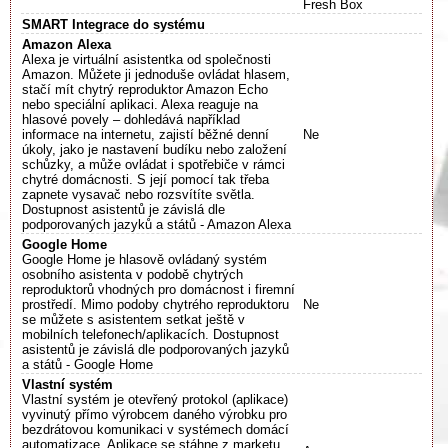
Fresh Box
SMART Integrace do systému
Amazon Alexa
Alexa je virtuální asistentka od společnosti
Amazon. Můžete ji jednoduše ovládat hlasem,
stačí mít chytrý reproduktor Amazon Echo
nebo speciální aplikaci. Alexa reaguje na
hlasové povely – dohledává například
informace na internetu, zajistí běžné denní
Ne
úkoly, jako je nastavení budíku nebo založení
schůzky, a může ovládat i spotřebiče v rámci
chytré domácnosti. S její pomocí tak třeba
zapnete vysavač nebo rozsvítíte světla.
Dostupnost asistentů je závislá dle
podporovaných jazyků a států - Amazon Alexa
Google Home
Google Home je hlasově ovládaný systém
osobního asistenta v podobě chytrých
reproduktorů vhodných pro domácnost i firemní
prostředí. Mimo podoby chytrého reproduktoru
Ne
se můžete s asistentem setkat ještě v
mobilních telefonech/aplikacích. Dostupnost
asistentů je závislá dle podporovaných jazyků
a států - Google Home
Vlastní systém
Vlastní systém je otevřený protokol (aplikace)
vyvinutý přímo výrobcem daného výrobku pro
bezdrátovou komunikaci v systémech domácí
automatizace. Aplikace se stáhne z marketu