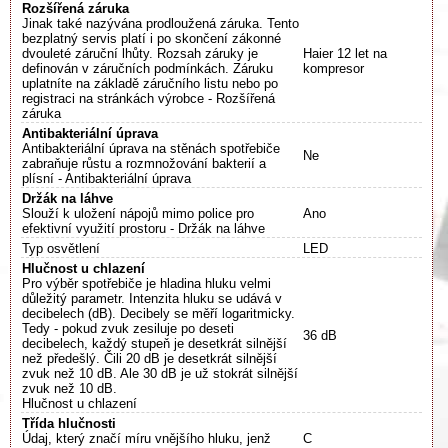
Rozšířená záruka
Jinak také nazývána prodloužená záruka. Tento
bezplatný servis platí i po skončení zákonné
dvouleté záruční lhůty. Rozsah záruky je
Haier 12 let na
definován v záručních podmínkách. Záruku
kompresor
uplatníte na základě záručního listu nebo po
registraci na stránkách výrobce - Rozšířená
záruka
Antibakteriální úprava
Antibakteriální úprava na stěnách spotřebiče
Ne
zabraňuje růstu a rozmnožování bakterií a
plísní - Antibakteriální úprava
Držák na láhve
Slouží k uložení nápojů mimo police pro
Ano
efektivní využití prostoru - Držák na láhve
Typ osvětlení
LED
Hlučnost u chlazení
Pro výběr spotřebiče je hladina hluku velmi
důležitý parametr. Intenzita hluku se udává v
decibelech (dB). Decibely se měří logaritmicky.
Tedy - pokud zvuk zesiluje po deseti
36 dB
decibelech, každý stupeň je desetkrát silnější
než předešlý. Čili 20 dB je desetkrát silnější
zvuk než 10 dB. Ale 30 dB je už stokrát silnější
zvuk než 10 dB.
Hlučnost u chlazení
Třída hlučnosti
Údaj, který značí míru vnějšího hluku, jenž
C