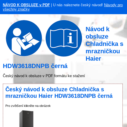
NÁVOD K OBSLUZE v PDF
| U nás naleznete český návod!
Návody pro
všechny značky
Návod k
obsluze
Chladnička s
mrazničkou
Haier
HDW3618DNPB černá
Český návod k obsluze v PDF formátu ke stažení
Český návod k obsluze Chladnička s
mrazničkou Haier HDW3618DNPB černá
Pro zvětšení klikněte na obrázek