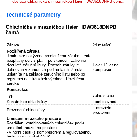
obsluze Chladnička s mrazničkou Haier HDW3618DNPB černá
Technické parametry
Chladnička s mrazničkou Haier HDW3618DNPB
černá
Záruka
24 měsíců
Rozšířená záruka
Jinak také nazývána prodloužená záruka. Tento
bezplatný servis platí i po skončení zákonné
dvouleté záruční lhůty. Rozsah záruky je
Haier 12 let na
definován v záručních podmínkách. Záruku
kompresor
uplatníte na základě záručního listu nebo po
registraci na stránkách výrobce - Rozšířená
záruka
Konstrukce
Typ
volně stojící
Konstrukce chladničky
kombinovaná
s mrazicím
Provedení chladničky
prostorem
Umístění mrazicího prostoru
Rozdělení kombinovaných chladniček podle
umístění mrazicího prostoru:
- v horní části (s kompresorem a regulovatelnou
teplotou v chladicí části)