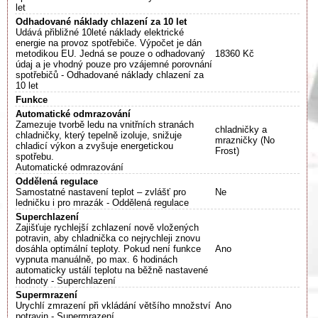
let
Odhadované náklady chlazení za 10 let
Udává přibližné 10leté náklady elektrické
energie na provoz spotřebiče. Výpočet je dán
metodikou EU. Jedná se pouze o odhadovaný
18360 Kč
údaj a je vhodný pouze pro vzájemné porovnání
spotřebičů - Odhadované náklady chlazení za
10 let
Funkce
Automatické odmrazování
Zamezuje tvorbě ledu na vnitřních stranách
chladničky a
chladničky, který tepelně izoluje, snižuje
mrazničky (No
chladicí výkon a zvyšuje energetickou
Frost)
spotřebu.
Automatické odmrazování
Oddělená regulace
Samostatné nastavení teplot – zvlášť pro
Ne
ledničku i pro mrazák - Oddělená regulace
Superchlazení
Zajišťuje rychlejší zchlazení nově vložených
potravin, aby chladnička co nejrychleji znovu
dosáhla optimální teploty. Pokud není funkce
Ano
vypnuta manuálně, po max. 6 hodinách
automaticky ustálí teplotu na běžně nastavené
hodnoty - Superchlazení
Supermrazení
Urychlí zmrazení při vkládání většího množství
Ano
potravin - Supermrazení