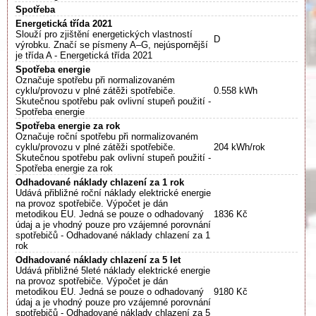
Spotřeba
Energetická třída 2021
Slouží pro zjištění energetických vlastností
D
výrobku. Značí se písmeny A–G, nejúspornější
je třída A - Energetická třída 2021
Spotřeba energie
Označuje spotřebu při normalizovaném
cyklu/provozu v plné zátěži spotřebiče.
0.558 kWh
Skutečnou spotřebu pak ovlivní stupeň použití -
Spotřeba energie
Spotřeba energie za rok
Označuje roční spotřebu při normalizovaném
cyklu/provozu v plné zátěži spotřebiče.
204 kWh/rok
Skutečnou spotřebu pak ovlivní stupeň použití -
Spotřeba energie za rok
Odhadované náklady chlazení za 1 rok
Udává přibližné roční náklady elektrické energie
na provoz spotřebiče. Výpočet je dán
metodikou EU. Jedná se pouze o odhadovaný
1836 Kč
údaj a je vhodný pouze pro vzájemné porovnání
spotřebičů - Odhadované náklady chlazení za 1
rok
Odhadované náklady chlazení za 5 let
Udává přibližné 5leté náklady elektrické energie
na provoz spotřebiče. Výpočet je dán
metodikou EU. Jedná se pouze o odhadovaný
9180 Kč
údaj a je vhodný pouze pro vzájemné porovnání
spotřebičů - Odhadované náklady chlazení za 5