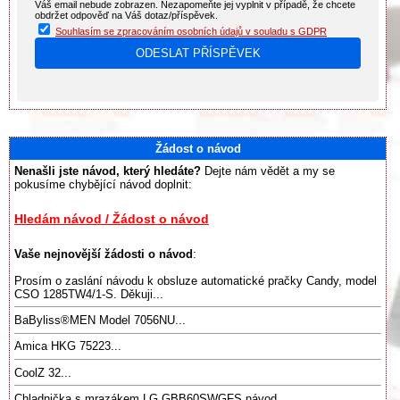
Váš email nebude zobrazen. Nezapomeňte jej vyplnit v případě, že chcete
obdržet odpověď na Váš dotaz/příspěvek.
Souhlasím se zpracováním osobních údajů v souladu s GDPR
Žádost o návod
Nenašli jste návod, který hledáte?
Dejte nám vědět a my se
pokusíme chybějící návod doplnit:
Hledám návod / Žádost o návod
Vaše nejnovější žádosti o návod
:
Prosím o zaslání návodu k obsluze automatické pračky Candy, model
CSO 1285TW4/1-S. Děkuji...
BaByliss®️MEN Model 7056NU...
Amica HKG 75223...
CoolZ 32...
Chladnička s mrazákem LG GBB60SWGFS návod ...