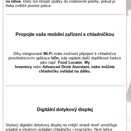
na lahve
, který lze sklopit zpátky do vodorovné polohy, pokud je
třeba zvětšit prostor police.​​​
Propojte vaše mobilní zařízení s chladničkou
Díky integrované
Wi-Fi
máte možnost připojení k chladničce
prostřednictvím aplikace
hOn
,
kde najdete další doplňkové funkce
jako např.
Food
Locator
,
My
Inventory
nebo
Advanced
Drink
Assistant, nebo můžete
chladničku ovládat na dálku.
Digitální dotykový displej
Stylový digitální dotykový displej na vnější straně dveří umožňuje
snadné a intuitivní ovládání chladničky i mrazničky. Nyní lehce