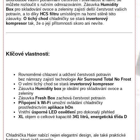
můžete rozloučit s ručním odmrazováním. Zásuvka
Humidity
Box
pro skladování ovoce a zeleniny zajistí delší čerstvost vašich
potravin, a to díky
HCS filtru
umístěným na horní stěně této
zásuvky.
O tichý chod
chladničky se stará
invertorový
kompresor
tak, že o její přítomnosti skoro ani nevíte.
Klíčové vlastnosti:
Rovnoměrné chlazení a udržení čerstvosti potravin
bez námrazy zajistí technologie
Air
Surround
Total
No
Frost
O velmi tichý chod se stará
invertorový kompresor
Zásuvka
Humidity box
je ideální pro skladování ovoce a
zeleniny
Zásuvka
Fresh Box
zachová čerstvost potravin​​
Připojení k Wi-Fi
umožní ovládání chladničky
prostřednictvím
aplikace
hOn
Vnitřní
úsporné LED osvětlení
pro dokonalý přehled​
XL
objem o celkové kapacitě
341 litrů, energetická třída D
Chladnička Haier nabízí nejen elegantní design, ale také praktické
funkce, které jistě oceníte.