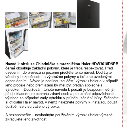
Návod k obsluze Chladnička s mrazničkou Haier HDW3618DNPB
černá
obsahuje základní pokyny, které je třeba respektovat. Před
uvedením do provozu si pozorně přečtěte tento návod. Dodržujte
všechny bezpečnostní a výstražné pokyny a řiďte se uvedenými
doporučeními. Návod je nedílnou součástí výrobku Haier a v případě
jeho prodeje nebo přemístění by měl být předán společně s
výrobkem. Dodržování tohoto návodu k použití je bezpodmínečným
předpokladem pro ochranu zdraví osob a pro uznání odpovědnosti
výrobce za případné vady výrobku v průběhu záruční lhůty. Stáhněte
si oficiální Haier návod, v němž naleznete pokyny k instalaci, použití,
údržbě i servisu vašeho výrobku.
A nezapomeňte – nevhodným používáním výrobku Haier výrazně
zkracujete jeho životnost!