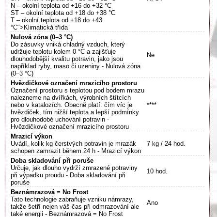
N – okolní teplota od +16 do +32 °C
ST – okolní teplota od +18 do +38 °C
T – okolní teplota od +18 do +43
°C">Klimatická třída
Nulová zóna (0–3 °C)
Do zásuvky vniká chladný vzduch, který
udržuje teplotu kolem 0 °C a zajišťuje
Ne
dlouhodobější kvalitu potravin, jako jsou
například ryby, maso či uzeniny - Nulová zóna
(0–3 °C)
Hvězdičkové označení mrazicího prostoru
Označení prostoru s teplotou pod bodem mrazu
nalezneme na dvířkách, výrobních štítcích
nebo v katalozích. Obecně platí: čím víc je
****
hvězdiček, tím nižší teplota a lepší podmínky
pro dlouhodobé uchování potravin -
Hvězdičkové označení mrazicího prostoru
Mrazicí výkon
Uvádí, kolik kg čerstvých potravin je mrazák
7 kg / 24 hod.
schopen zamrazit během 24 h - Mrazicí výkon
Doba skladování při poruše
Určuje, jak dlouho vydrží zmrazené potraviny
10 hod.
při výpadku proudu - Doba skladování při
poruše
Beznámrazová = No Frost
Tato technologie zabraňuje vzniku námrazy,
Ano
takže šetří nejen váš čas při odmrazování ale
také energii - Beznámrazová = No Frost