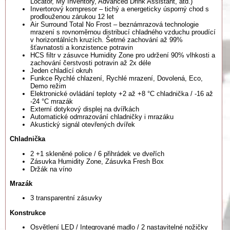
Locator, My Inventory, Advanced Drink Assistant, atd.)
Invertorový kompresor – tichý a energeticky úsporný chod s
prodlouženou zárukou 12 let
Air Surround Total No Frost – beznámrazová technologie
mrazení s rovnoměrnou distribucí chladného vzduchu proudící
v horizontálních kruzích. Šetrné zachování až 99%
šťavnatosti a konzistence potravin
HCS filtr v zásuvce Humidity Zone pro udržení 90% vlhkosti a
zachování čerstvosti potravin až 2x déle
Jeden chladící okruh
Funkce Rychlé chlazení, Rychlé mrazení, Dovolená, Eco,
Demo režim
Elektronické ovládání teploty +2 až +8 °C chladnička / -16 až
-24 °C mrazák
Externí dotykový displej na dvířkách
Automatické odmrazování chladničky i mrazáku
Akustický signál otevřených dvířek
Chladnička
2 +1 skleněné police / 6 přihrádek ve dveřích
Zásuvka Humidity Zone, Zásuvka Fresh Box
Držák na víno
Mrazák
3 transparentní zásuvky
Konstrukce
Osvětlení LED / Integrované madlo / 2 nastavitelné nožičky