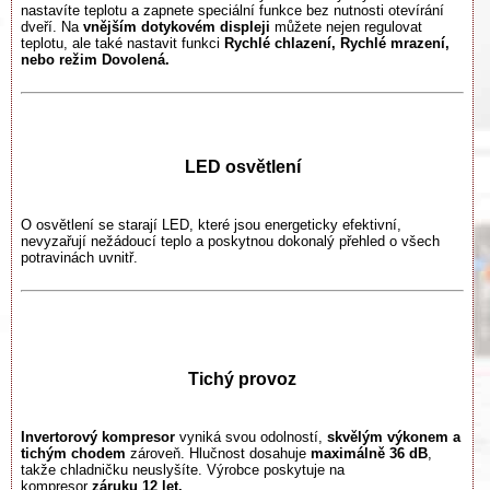
nastavíte teplotu a zapnete speciální funkce bez nutnosti otevírání
dveří. Na
vnějším
dotykovém displeji
můžete nejen regulovat
teplotu, ale také nastavit funkci
Rychlé chlaze
ní, Rychlé mrazení,
nebo režim Dovolená.
LED osvětlení
O osvětlení se starají LED, které jsou energeticky efektivní,
nevyzařují nežádoucí teplo a poskytnou dokonalý přehled o všech
potravinách uvnitř.
Tichý provoz
Invertorový kompresor
vyniká svou odolností,
skvělým výkonem a
tichým chodem
zároveň. Hlučnost dosahuje
maximálně 36 dB
,
takže chladničku neuslyšíte. Výrobce poskytuje na
kompresor
záruku 12 let.