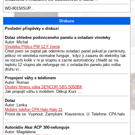
WD-80150SUP...
Diskuze
Poslední příspěvky v diskuzi
:
Dotaz ohledne podsviceneho panelu a ovladani vinoteky
Autor: Michal
Vinotéka Philco PW 12 F černá
Chtel jsem se zeptat jak odemknu ovladaci panel pokud je zamknuty,
jelikoz mi winoteka normalne funguje , kdyz ji zaaunu do elektriky tak
se rozsviti kolik v ni je stupnu a zacne automaticky chladit az na
teplotu 12 stupnu ale nefunguje nic z ovladaciho panelu jako volba
druhu vi...
Propojení váhy s telefonem
Autor: Roman
Osobní fitness váha SENCOR SBS 5050BK
Jak propojit váhu s mobilem. Děkuji Kurz ...
Dotaz
Autor: Lenka
Mobilní telefon CPA Halo Halo 11
Prosit da se. Vypnout. Zamykani. Klavesnice. U. Telefone. CPA halo
...
Autorádio Akai ACP 300-nefunguje
Autor: Magdalena