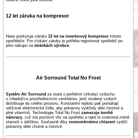
12 let záruka na kompresor​
Haier poskytuje záruku
12 let na invertorový kompresor
tohoto
spotřebiče. Pro získání záruky je potřeba registrovat spotřebič po
jeho nákupu na
stránkách výrobce
.​​
​
Air Sorround
Total No Frost
Systém Air Sorround
se stará o perfektní cirkulaci vzduchu
v chladničce prostřednictvím ventilátoru, jenž studený vzduch
distribuuje do celého prostoru. Konstantní teplotu pak pomáhají
udržovat elektronická čidla, aby potraviny vydržely déle čerstvé a
plné vitamínů. Technologie Total No Frost
zamezuje tvorbě
námrazy
, což má pozitivní vliv na spotřebu a také to znamená méně
starostí s údržbou. Současně díky
rovnoměrnému chlazení
vydrží
potraviny déle chutné a čerstvé.