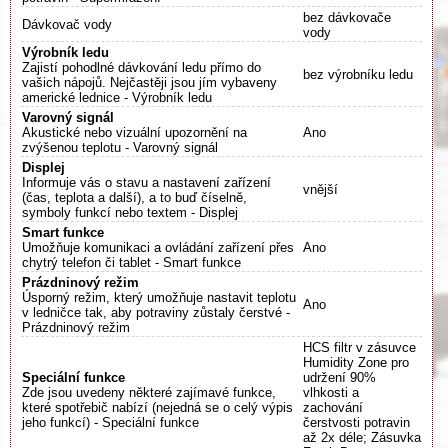
bez dávkovače
Dávkovač vody
vody
Výrobník ledu
Zajistí pohodlné dávkování ledu přímo do
bez výrobníku ledu
vašich nápojů. Nejčastěji jsou jím vybaveny
americké lednice - Výrobník ledu
Varovný signál
Akustické nebo vizuální upozornění na
Ano
zvýšenou teplotu - Varovný signál
Displej
Informuje vás o stavu a nastavení zařízení
vnější
(čas, teplota a další), a to buď číselně,
symboly funkcí nebo textem - Displej
Smart funkce
Umožňuje komunikaci a ovládání zařízení přes
Ano
chytrý telefon či tablet - Smart funkce
Prázdninový režim
Úsporný režim, který umožňuje nastavit teplotu
Ano
v ledničce tak, aby potraviny zůstaly čerstvé -
Prázdninový režim
HCS filtr v zásuvce
Humidity Zone pro
Speciální funkce
udržení 90%
Zde jsou uvedeny některé zajímavé funkce,
vlhkosti a
které spotřebič nabízí (nejedná se o celý výpis
zachování
jeho funkcí) - Speciální funkce
čerstvosti potravin
až 2x déle; Zásuvka