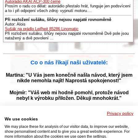
Autorádio AKAI ACP-300 černé
Prosím o radu co dělat: autorádio přestalo hrát, funguje jen podsvícení
a to i při odpojení všech zdroj- vypnutí motoru....
Při rozložení sušáku, šňůry nejsou napjaté rovnoměrně
Autor: Alois
Sušák na prádlo Leifheit 85286 Linomatic
Při rozložení sušáku, šňůry nejsou napjaté rovnoměrně Dvě pole jsou
natažený a dvě povolení ...
Co o nás říkají naši uživatelé:
Martina: "U Vás jsem konečně našla návod, který jsem
nikde nemohla najít! Naprostá spokojenost!"
Mojmír: "Váš web mi hodně pomohl, protože návod
nebyl k výrobku přiložen. Děkuji mnohokrát."
Jana: "Děkuji za tyto stránky! Díky vašemu návodu jsem
Privacy policy
opět zprovoznila svou myčku."
We use cookies
We may place these for analysis of our visitor data, to improve our website,
show personalised content and to give you a great website experience. For
more information about the cookies we use open the settings.
Prohlížejte návody k obsluze v češtine v naší online knihovně, manuály a