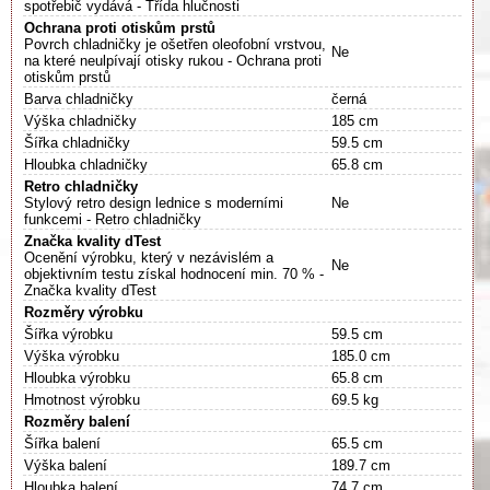
spotřebič vydává - Třída hlučnosti
Ochrana proti otiskům prstů
Povrch chladničky je ošetřen oleofobní vrstvou,
Ne
na které neulpívají otisky rukou - Ochrana proti
otiskům prstů
Barva chladničky
černá
Výška chladničky
185 cm
Šířka chladničky
59.5 cm
Hloubka chladničky
65.8 cm
Retro chladničky
Stylový retro design lednice s moderními
Ne
funkcemi - Retro chladničky
Značka kvality dTest
Ocenění výrobku, který v nezávislém a
Ne
objektivním testu získal hodnocení min. 70 % -
Značka kvality dTest
Rozměry výrobku
Šířka výrobku
59.5 cm
Výška výrobku
185.0 cm
Hloubka výrobku
65.8 cm
Hmotnost výrobku
69.5 kg
Rozměry balení
Šířka balení
65.5 cm
Výška balení
189.7 cm
Hloubka balení
74.7 cm