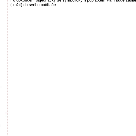
Po dokončení objednávky se symbolickým poplatkem Vám bude zaslán 
(uložit) do svého počítače.