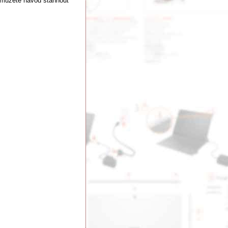
 můžete návod stáhnout