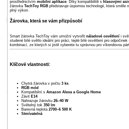
prostřednictvím
mobilní aplikace
. Díky kompatibilitě s
hlasovými asi
žárovka
TechToy RGB
představuje úspornou technologii, která směle 
plný výkon.
Žárovka, která se vám přizpůsobí
Smart žárovka TechToy vám umožní vytvořit
náladové osvětlení
i svě
studené bílé světlo ideální pro práci, teplé bílé osvětlení pro odpočine
kombinací, ze kterých si jistě vyberete tu správnou pro víkendovou pár
Klíčové vlastnosti:
Chytrá žárovka v počtu
3 ks
RGB mód
Kompatibilní s
Amazon Alexa a Google Home
Závit
E14
Nahrazuje žárovku
26–40 W
Světelný tok
350 lm
Barevná teplota
2700–6 500 K
Stmívatelná