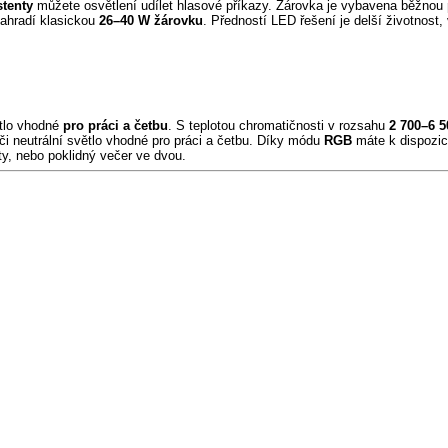
stenty
můžete osvětlení udílet hlasové příkazy. Žárovka je vybavena běžnou
nahradí klasickou
26–40 W žárovku
. Předností LED řešení je delší životnost,
tlo vhodné
pro práci a četbu
. S teplotou chromatičnosti v rozsahu
2 700–6 5
k či neutrální světlo vhodné pro práci a četbu. Díky módu
RGB
máte k dispozic
ty, nebo poklidný večer ve dvou.