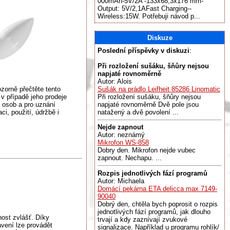
000mAh-5V/2A -133x68,3x176 mm-
Output: 5V/2,1AFast Charging--
Wireless:15W. Potřebuji návod p...
Diskuze
Poslední příspěvky v diskuzi
:
Při rozložení sušáku, šňůry nejsou
napjaté rovnoměrně
Autor: Alois
zorně přečtěte tento
Sušák na prádlo Leifheit 85286 Linomatic
v případě jeho prodeje
Při rozložení sušáku, šňůry nejsou
 osob a pro uznání
napjaté rovnoměrně Dvě pole jsou
i, použití, údržbě i
natažený a dvě povolení ...
Nejde zapnout
Autor: neznámý
Mikrofon WS-858
Dobry den. Mikrofon nejde vubec
zapnout. Nechapu. ...
Rozpis jednotlivých fází programů
Autor: Michaela
Domácí pekárna ETA delicca max 7149-
90040
Dobrý den, chtěla bych poprosit o rozpis
jednotlivých fází programů, jak dlouho
ost zvlášť. Díky
trvají a kdy zaznívají zvukové
vení lze provádět
signalizace. Například u programu rohlík/