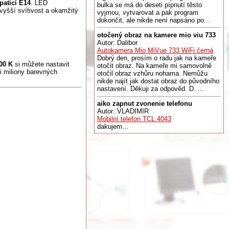
paticí E14
. LED
bulka se má do deseti pípnutí těsto
 vyšší svítivost a okamžitý
vyjmou, vytvarovat a pak program
dokončit, ale nikde není napsáno po...
otočený obraz na kamere mio viu 733
Autor: Dalibor
Autokamera Mio MiVue 733 WiFi černá
Dobrý den, prosím o radu jak na kameře
00 K
si můžete nastavit
otočit obraz. Na kameře mi samovolně
i miliony barevných
otočil obraz vzhůru nohama. Nemůžu
nikde najít jak dostat obraz do původního
nastavení. Děkuji za odpověd. D. ...
aiko zapnut zvonenie telefonu
Autor: VLADIMIR
Mobilní telefon TCL 4043
dakujem...