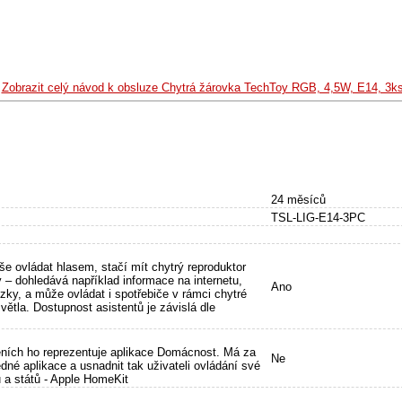
.
Zobrazit celý návod k obsluze Chytrá žárovka TechToy RGB, 4,5W, E14, 3k
24 měsíců
TSL-LIG-E14-3PC
še ovládat hlasem, stačí mít chytrý reproduktor
 – dohledává například informace na internetu,
Ano
zky, a může ovládat i spotřebiče v rámci chytré
ětla. Dostupnost asistentů je závislá dle
zeních ho reprezentuje aplikace Domácnost. Má za
Ne
dné aplikace a usnadnit tak uživateli ovládání své
 a států - Apple HomeKit