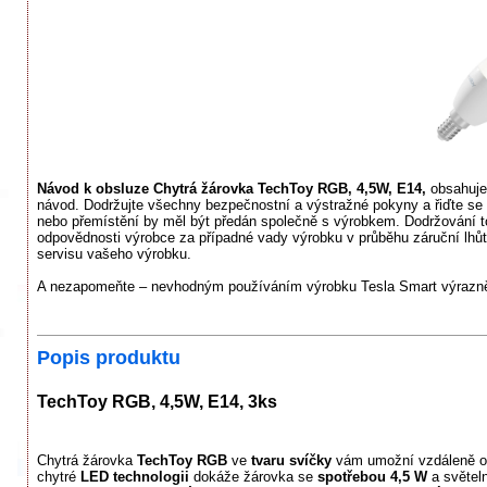
Návod k obsluze Chytrá žárovka TechToy RGB, 4,5W, E14,
obsahuje 
návod. Dodržujte všechny bezpečnostní a výstražné pokyny a řiďte se 
nebo přemístění by měl být předán společně s výrobkem. Dodržování t
odpovědnosti výrobce za případné vady výrobku v průběhu záruční lhůty.
servisu vašeho výrobku.
A nezapomeňte – nevhodným používáním výrobku Tesla Smart výrazně 
Popis produktu
TechToy RGB, 4,5W, E14, 3ks
Chytrá žárovka
TechToy RGB
ve
tvaru svíčky
vám umožní vzdáleně ovl
chytré
LED technologii
dokáže žárovka se
spotřebou 4,5 W
a světe