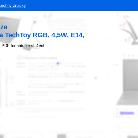
šechny značky
uze
a TechToy RGB, 4,5W, E14,
 PDF formátu ke stažení