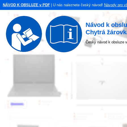
NÁVOD K OBSLUZE v PDF
| U nás naleznete český návod!
Návody pro v
Návod k obsl
Chytrá žárovk
Český návod k obsluze v