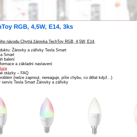
hToy RGB, 4,5W, E14, 3ks
ho návodu Chytrá žárovka TechToy RGB, 4,5W, E14,
duktu: Žárovky a zářivky Tesla Smart
la Smart
h balení
formace a základní nastavení
luze
né otázky – FAQ
problém (nelze zapnout, nereaguje, píše chybu, co dělat když...)
 servis Tesla Smart Žárovky a zářivky