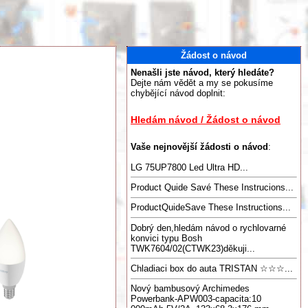
Žádost o návod
Nenašli jste návod, který hledáte?
Dejte nám vědět a my se pokusíme
chybějící návod doplnit:
Hledám návod / Žádost o návod
Vaše nejnovější žádosti o návod
:
LG 75UP7800 Led Ultra HD...
Product Quide Savé These Instrucions...
ProductQuideSave These Instructions...
Dobrý den,hledám návod o rychlovarné
konvici typu Bosh
TWK7604/02(CTWK23)děkuji...
Chladiaci box do auta TRISTAN ☆☆☆...
Nový bambusový Archimedes
Powerbank-APW003-capacita:10