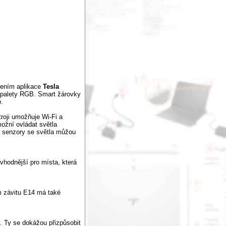
žením aplikace
Tesla
 z palety RGB. Smart žárovky
e
.
troji umožňuje Wi-Fi a
možní ovládat světla
se senzory se světla můžou
vhodnější pro místa, která
m závitu E14 má také
. Ty se dokážou přizpůsobit