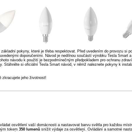
základní pokyny, které je třeba respektovat. Před uvedením do provozu si po
uvedenými doporučeními. Návod je nedílnou součástí výrobku Tesla Smart a 
ohoto návodu k použití je bezpodmínečným předpokladem pro ochranu zdraví
 Stáhněte si oficiální Tesla Smart návod, v němž naleznete pokyny k instalac
zkracujete jeho životnost!
ádat osvětlení vaší domácnosti a nastavovat barvu světla pro každou místn
lným tokem
350 lumenů
snížit výdaje za osvětlení. Ovládání a samotné nasta