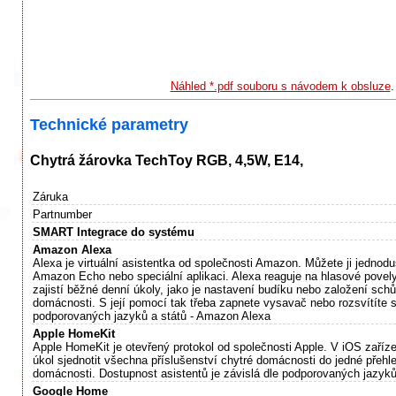
Náhled *.pdf souboru s návodem k obsluze
Technické parametry
Chytrá žárovka TechToy RGB, 4,5W, E14,
Záruka
Partnumber
SMART Integrace do systému
Amazon Alexa
Alexa je virtuální asistentka od společnosti Amazon. Můžete ji jednodu
Amazon Echo nebo speciální aplikaci. Alexa reaguje na hlasové povely
zajistí běžné denní úkoly, jako je nastavení budíku nebo založení schů
domácnosti. S její pomocí tak třeba zapnete vysavač nebo rozsvítíte sv
podporovaných jazyků a států - Amazon Alexa
Apple HomeKit
Apple HomeKit je otevřený protokol od společnosti Apple. V iOS zaří
úkol sjednotit všechna příslušenství chytré domácnosti do jedné přehle
domácnosti. Dostupnost asistentů je závislá dle podporovaných jazyků
Google Home