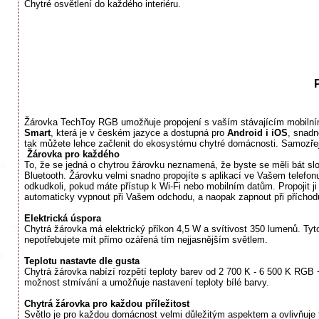
Chytré osvětlení do každého interiéru.
Žárovka TechToy RGB umožňuje propojení s vaším stávajícím mobilním
Smart
, která je v českém jazyce a dostupná pro
Android i iOS
, snadn
tak můžete lehce začlenit do ekosystému chytré domácnosti. Samozřejm
Žárovka pro každého
To, že se jedná o chytrou žárovku neznamená, že byste se měli bát slož
Bluetooth. Žárovku velmi snadno propojíte s aplikací ve Vašem telefonu
odkudkoli, pokud máte přístup k Wi-Fi nebo mobilním datům. Propojit j
automaticky vypnout při Vašem odchodu, a naopak zapnout při příchod
Elektrická úspora
Chytrá žárovka má elektrický příkon 4,5 W a svítivost 350 lumenů. Tyt
nepotřebujete mít přímo ozářená tím nejjasnějším světlem.
Teplotu nastavte dle gusta
Chytrá žárovka nabízí rozpětí teploty barev od 2 700 K - 6 500 K RG
možnost stmívání a umožňuje nastavení teploty bílé barvy.
Chytrá žárovka pro každou příležitost
Světlo je pro každou domácnost velmi důležitým aspektem a ovlivňuje t