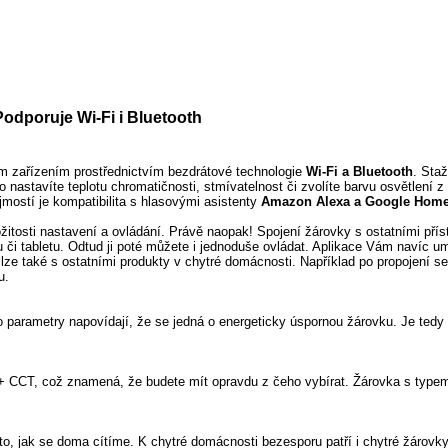
Podporuje Wi-Fi i Bluetooth
 zařízením prostřednictvím bezdrátové technologie
Wi-Fi a Bluetooth
. Sta
o nastavíte teplotu chromatičnosti, stmívatelnost či zvolíte barvu osvětlení
ostí je kompatibilita s hlasovými asistenty
Amazon Alexa a Google Hom
itosti nastavení a ovládání. Právě naopak! Spojení žárovky s ostatními přís
 či tabletu. Odtud ji poté můžete i jednoduše ovládat. Aplikace Vám navíc u
i lze také s ostatními produkty v chytré domácnosti. Například po propojení 
u.
o parametry napovídají, že se jedná o energeticky úspornou žárovku. Je tedy 
B + CCT, což znamená, že budete mít opravdu z čeho vybírat. Žárovka s type
o, jak se doma cítíme. K chytré domácnosti bezesporu patří i chytré žárovky