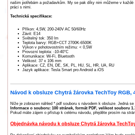
našim potřebám a požadavkům. My se pak díky nim můžeme v každé míst
práci s nimi.
Technická specifikace:
Příkon: 4,5W, 200-240V AC 50/60Hz
Závit: E14
Světelný tok: 350 lm
Teplota barvy: RGB+CCT 2700K-6500K
Výkon v pohotovostním režimu: < 0,5W
Provozní teplota: -10-40°C
Komunikace: Wi-Fi, Bluetooth
Velikost: 37 x 106 mm
Aplikace: CZ, EN, DE, SK, PL, HU, SL, HR, UA, RU
Jazyk aplikace: Tesla Smart pro Android a iOS
Návod k obsluze Chytrá žárovka TechToy RGB, 4
Níže je zobrazen náhled *.pdf souboru s návodem k obsluze. Jedná se 
Informace o souboru:
100 stránek
, formát PDF, velikost souboru
1
Pokud máte zájem o přístup k celému návodu, přejděte prosím na strá
Objednávka návodu k obsluze Chytrá žárovka TechToy