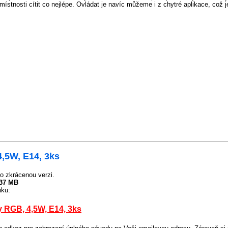
nosti cítit co nejlépe. Ovládat je navíc můžeme i z chytré aplikace, což j
,5W, E14, 3ks
o zkrácenou verzi.
.37 MB
nku:
 RGB, 4,5W, E14, 3ks