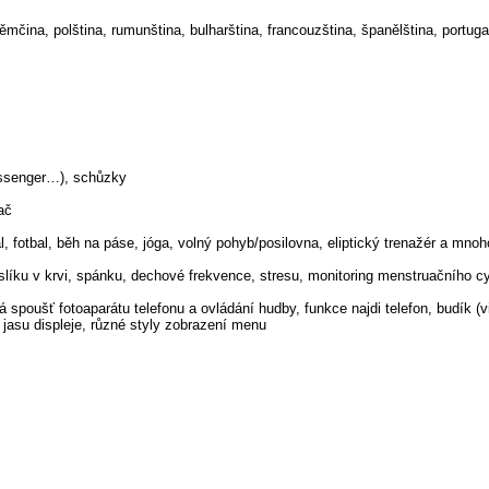
 němčina, polština, rumunština, bulharština, francouzština, španělština, portug
Messenger…), schůzky
ač
, fotbal, běh na páse, jóga, volný pohyb/posilovna, eliptický trenažér a mnoh
slíku v krvi, spánku, dechové frekvence, stresu, monitoring menstruačního c
á spoušť fotoaparátu telefonu a ovládání hudby, funkce najdi telefon, budík (v
í jasu displeje, různé styly zobrazení menu