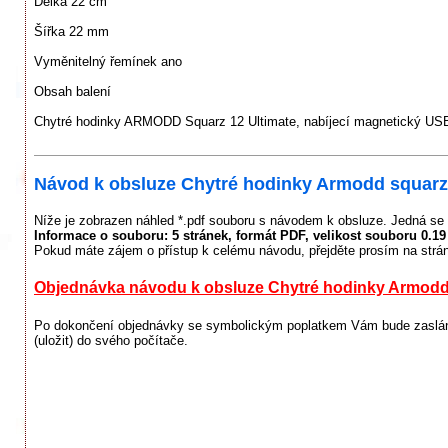
Délka 22 cm
Šířka 22 mm
Vyměnitelný řemínek ano
Obsah balení
Chytré hodinky ARMODD Squarz 12 Ultimate, nabíjecí magnetický USB
Návod k obsluze Chytré hodinky Armodd squarz 
Níže je zobrazen náhled *.pdf souboru s návodem k obsluze. Jedná se 
Informace o souboru:
5 stránek
, formát PDF, velikost souboru
0.1
Pokud máte zájem o přístup k celému návodu, přejděte prosím na strá
Objednávka návodu k obsluze Chytré hodinky Armodd 
Po dokončení objednávky se symbolickým poplatkem Vám bude zaslán 
(uložit) do svého počítače.