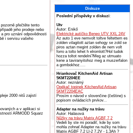
Diskuze
Poslední příspěvky v diskuzi
:
Utv
 pozorně přečtěte tento
Autor: Enikő
řípadě jeho prodeje nebo
Elektrické autíčko Beneo UTV XXL 24V
 a pro uznání odpovědnosti
Az auto 1 eve nemvolt toltve feltettem es
bě i servisu vašeho
zolden vilagitott aztan sehogy se zold se
piros aztan megint zolden de nem volt
forro a tolto lehet h elromlott?Hol tudok
hozza toltot rendelni?Meg az utmuato
kene a taviranyitohoz meg a muszerfalon
a gombokhoz.....
Hriankovač KitchenAid Artisan
5KMT2204EE
Autor: neznámý
Opékač topinek KitchenAid Artisan
5KMT2204EAC
eje 2000 nitů zajistí
Prosím o návod v slovenčine (češtine) s
popisom ovládacích prvkov...
ovaných a v aplikaci si
Adapter na nužky na trávu
 vlastností ARMODD Squarz
Autor: Halásová
Nůžky na trávu Matrix AGBF 7,2
Vedeli by ste mi poradiť, kde by som
mohla zohnať Adapter na nužky na trávu
Matrix AGBF 7,2 LI-2 7,2V - 1,3Ah ?