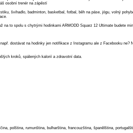
áš osobní trenér na zápěstí
tiku, švihadlo, badminton, basketbal, fotbal, běh na páse, jógu, volný pohyb/
kace.
ď už na to spolu s chytrými hodinkami ARMODD Squarz 12 Ultimate budete mi
te např. dostávat na hodinky jen notifikace z Instagramu ale z Facebooku ne? 
šlých kroků, spálených kalorií a zdravotní data.
ina, polština, rumunština, bulharština, francouzština, španělština, portugalšti