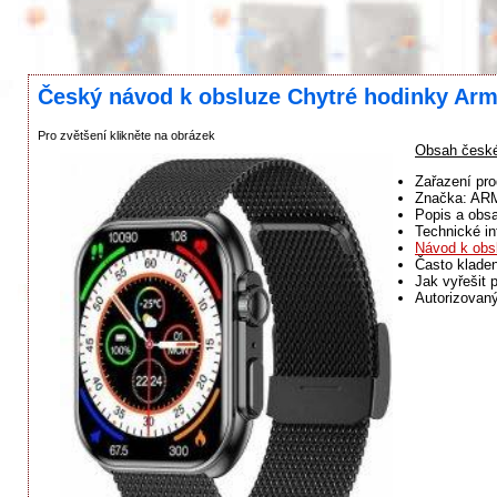
Český návod k obsluze Chytré hodinky Arm
Pro zvětšení klikněte na obrázek
Obsah české
Zařazení pr
Značka: A
Popis a obsa
Technické in
Návod k obs
Často klade
Jak vyřešit 
Autorizovan