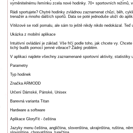
vyměnitelnému řemínku zcela nové hodinky. 70+ sportovních režimů, v
Rádi sportujete? Chytré hodinky zvládnou zaznamenat chůzi, běh, cyklis
trenažér a mnoho dalších sportů. Data se poté jednoduše uloží do apli
Vítězové se rodí pomalu, ale sám to ještě nikdy nikdo nedokázal. Te
Ukázka z mobilní aplikace
Intuitivní ovládání je základ. Vše frčí podle toho, jak chcete vy. Chce
tichý budík pomocí jemné vibrace? Žádný problém.
V aplikaci najdete všechny zaznamenané sportovní aktivity, statistiky u
Parametry
Typ hodinek
Značka ARMODD
Určení Dámské, Pánské, Unisex
Barevná varianta Titan
Hardware a software
Aplikace GloryFit - čeština
Jazyky menu čeština, angličtina, slovenština, ukrajinština, ruština, němč
slovinština, chorvatština, turečtina