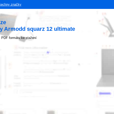
šechny značky
uze
y Armodd squarz 12 ultimate
 PDF formátu ke stažení