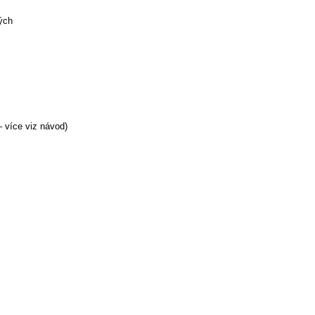
ných
⁠ více viz návod)