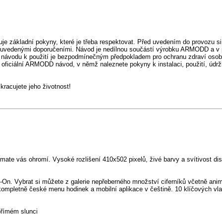
je základní pokyny, které je třeba respektovat. Před uvedením do provozu si
e uvedenými doporučeními. Návod je nedílnou součástí výrobku ARMODD a v p
 návodu k použití je bezpodmínečným předpokladem pro ochranu zdraví osob
 oficiální ARMODD návod, v němž naleznete pokyny k instalaci, použití, údrž
acujete jeho životnost!
e vás ohromí. Vysoké rozlišení 410x502 pixelů, živé barvy a svítivost displ
-On. Vybrat si můžete z galerie nepřeberného množství ciferníků včetně anim
 je kompletně české menu hodinek a mobilní aplikace v češtině. 10 klíčových
přímém slunci