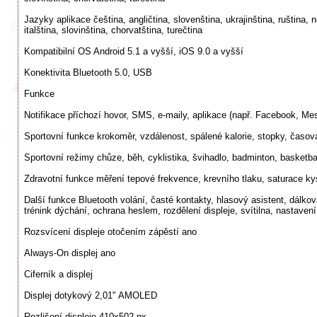
Jazyky aplikace čeština, angličtina, slovenština, ukrajinština, ruština,
italština, slovinština, chorvatština, turečtina
Kompatibilní OS Android 5.1 a vyšší, iOS 9.0 a vyšší
Konektivita Bluetooth 5.0, USB
Funkce
Notifikace příchozí hovor, SMS, e-maily, aplikace (např. Facebook, 
Sportovní funkce krokoměr, vzdálenost, spálené kalorie, stopky, časov
Sportovní režimy chůze, běh, cyklistika, švihadlo, badminton, basketbal
Zdravotní funkce měření tepové frekvence, krevního tlaku, saturace ky
Další funkce Bluetooth volání, časté kontakty, hlasový asistent, dálkov
trénink dýchání, ochrana heslem, rozdělení displeje, svítilna, nastaven
Rozsvícení displeje otočením zápěstí ano
Always-On displej ano
Ciferník a displej
Displej dotykový 2,01" AMOLED
Rozlišení displeje 410x502 px