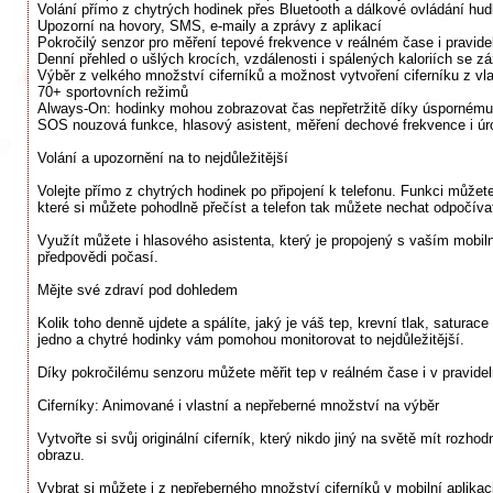
Volání přímo z chytrých hodinek přes Bluetooth a dálkové ovládání hu
Upozorní na hovory, SMS, e-maily a zprávy z aplikací
Pokročilý senzor pro měření tepové frekvence v reálném čase i pravidel
Denní přehled o ušlých krocích, vzdálenosti i spálených kaloriích se 
Výběr z velkého množství ciferníků a možnost vytvoření ciferníku z vlas
70+ sportovních režimů
Always-On: hodinky mohou zobrazovat čas nepřetržitě díky úsporném
SOS nouzová funkce, hlasový asistent, měření dechové frekvence i úr
Volání a upozornění na to nejdůležitější
Volejte přímo z chytrých hodinek po připojení k telefonu. Funkci můžet
které si můžete pohodlně přečíst a telefon tak můžete nechat odpočíva
Využít můžete i hlasového asistenta, který je propojený s vaším mobil
předpovědi počasí.
Mějte své zdraví pod dohledem
Kolik toho denně ujdete a spálíte, jaký je váš tep, krevní tlak, satura
jedno a chytré hodinky vám pomohou monitorovat to nejdůležitější.
Díky pokročilému senzoru můžete měřit tep v reálném čase i v pravide
Ciferníky: Animované i vlastní a nepřeberné množství na výběr
Vytvořte si svůj originální ciferník, který nikdo jiný na světě mít roz
obrazu.
Vybrat si můžete i z nepřeberného množství ciferníků v mobilní aplik