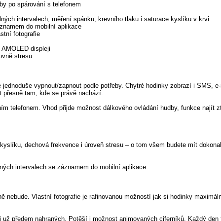
dby po spárování s telefonem
ných intervalech, měření spánku, krevního tlaku i saturace kyslíku v krvi
záznamem do mobilní aplikace
tní fotografie
u AMOLED displeji
ovně stresu
e jednoduše vypnout/zapnout podle potřeby. Chytré hodinky zobrazí i SMS, e-
t přesně tam, kde se právě nachází.
ním telefonem. Vhod přijde možnost dálkového ovládání hudby, funkce najít zt
ce kyslíku, dechová frekvence i úroveň stresu –⁠ o tom všem budete mít dokonal
lných intervalech se záznamem do mobilní aplikace.
hodně nebude. Vlastní fotografie je rafinovanou možností jak si hodinky maximá
aci už předem nahraných. Potěší i možnost animovaných ciferníků. Každý den 