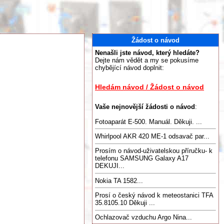
Žádost o návod
Nenašli jste návod, který hledáte?
Dejte nám vědět a my se pokusíme
chybějící návod doplnit:
Hledám návod / Žádost o návod
Vaše nejnovější žádosti o návod
:
Fotoaparát E-500. Manuál. Děkuji. ...
Whirlpool AKR 420 ME-1 odsavač par...
Prosím o návod-uživatelskou příručku- k
telefonu SAMSUNG Galaxy A17
DEKUJI...
Nokia TA 1582...
Prosí o český návod k meteostanici TFA
35.8105.10 Děkuji ...
Ochlazovač vzduchu Argo Nina...