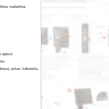
alština, maďarština,
o dalších
yklu
ibrace), počasí, kalkulačka,