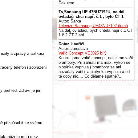
Ďakujem...
Tv,Sansung UE 43NU7192U, na dál.
ovladači chci např. č.1 , bylo ČT 1
Autor: Šarka
Televize Samsung UE43NU7192 černá
Na dál. ovladači, bych chtěla např č.1 ČT
1 č.2 ČT 2 atd....
Dotaz k vařiči
Autor: Jaroslava
Vařič Concept VE3025 bílý
maily a zprávy z aplikací,
Koupili jsme vařič concept, dali jsme vařit
brambory. Pri zahřátí má max. výkon se
plotýnka vypnula ( brambory se ani
racený telefon i zobrazení
nezačaly vařit). a plotýnka vypnula a od
té doby nic.... Co děláme špatně?...
ý přehled. Zdraví je jen
lně přizpůsobit ke svému
tak můžete mít i díky