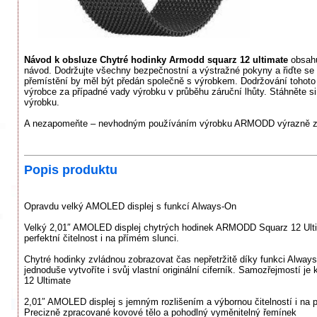
Návod k obsluze Chytré hodinky Armodd squarz 12 ultimate
obsahu
návod. Dodržujte všechny bezpečnostní a výstražné pokyny a řiďte s
přemístění by měl být předán společně s výrobkem. Dodržování tohoto
výrobce za případné vady výrobku v průběhu záruční lhůty. Stáhněte si
výrobku.
A nezapomeňte – nevhodným používáním výrobku ARMODD výrazně zkr
Popis produktu
Opravdu velký AMOLED displej s funkcí Always-On
Velký 2,01″ AMOLED displej chytrých hodinek ARMODD Squarz 12 Ultimat
perfektní čitelnost i na přímém slunci.
Chytré hodinky zvládnou zobrazovat čas nepřetržitě díky funkci Always
jednoduše vytvoříte i svůj vlastní originální ciferník. Samozřejmostí
12 Ultimate
2,01″ AMOLED displej s jemným rozlišením a výbornou čitelností i na 
Precizně zpracované kovové tělo a pohodlný vyměnitelný řemínek