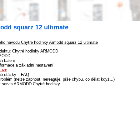
odd squarz 12 ultimate
ho návodu Chytré hodinky Armodd squarz 12 ultimate
oduktu: Chytré hodinky ARMODD
RMODD
h balení
formace a základní nastavení
luze
né otázky – FAQ
problém (nelze zapnout, nereaguje, píše chybu, co dělat když...)
ý servis ARMODD Chytré hodinky