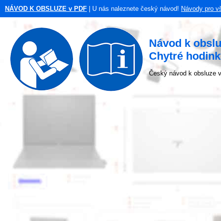
NÁVOD K OBSLUZE v PDF
| U nás naleznete český návod!
Návody pro v
Návod k obsl
Chytré hodink
Český návod k obsluze v