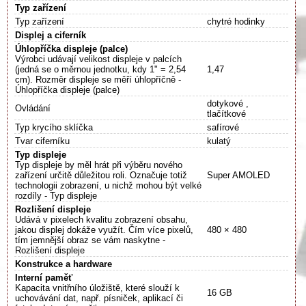
Typ zařízení
Typ zařízení
chytré hodinky
Displej a ciferník
Úhlopříčka displeje (palce)
Výrobci udávají velikost displeje v palcích
(jedná se o měrnou jednotku, kdy 1" = 2,54
1,47
cm). Rozměr displeje se měří úhlopříčně -
Úhlopříčka displeje (palce)
dotykové ,
Ovládání
tlačítkové
Typ krycího sklíčka
safírové
Tvar ciferníku
kulatý
Typ displeje
Typ displeje by měl hrát při výběru nového
zařízení určitě důležitou roli. Označuje totiž
Super AMOLED
technologii zobrazení, u nichž mohou být velké
rozdíly - Typ displeje
Rozlišení displeje
Udává v pixelech kvalitu zobrazení obsahu,
jakou displej dokáže využít. Čím více pixelů,
480 × 480
tím jemnější obraz se vám naskytne -
Rozlišení displeje
Konstrukce a hardware
Interní paměť
Kapacita vnitřního úložiště, které slouží k
16 GB
uchovávání dat, např. písniček, aplikací či