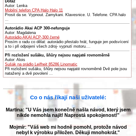
Dotaz
Autor: Lenka
Mobilní telefon CPA Halo Halo 11
Prosit da se. Vypnout. Zamykani. Klavesnice. U. Telefone. CPA halo
...
Autorádio Akai ACP 300-nefunguje
Autor: Magdalena
Autorádio AKAI ACP-300 černé
Prosím o radu co dělat: autorádio přestalo hrát, funguje jen podsvícení
a to i při odpojení všech zdroj- vypnutí motoru....
Při rozložení sušáku, šňůry nejsou napjaté rovnoměrně
Autor: Alois
Sušák na prádlo Leifheit 85286 Linomatic
Při rozložení sušáku, šňůry nejsou napjaté rovnoměrně Dvě pole jsou
natažený a dvě povolení ...
Co o nás říkají naši uživatelé:
Martina: "U Vás jsem konečně našla návod, který jsem
nikde nemohla najít! Naprostá spokojenost!"
Mojmír: "Váš web mi hodně pomohl, protože návod
nebyl k výrobku přiložen. Děkuji mnohokrát."