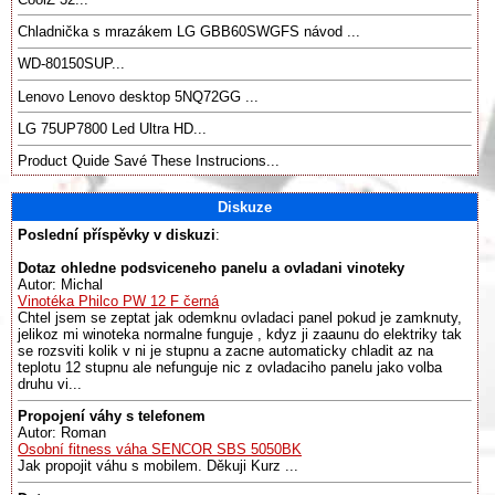
Chladnička s mrazákem LG GBB60SWGFS návod ...
WD-80150SUP...
Lenovo Lenovo desktop 5NQ72GG ...
LG 75UP7800 Led Ultra HD...
Product Quide Savé These Instrucions...
Diskuze
Poslední příspěvky v diskuzi
:
Dotaz ohledne podsviceneho panelu a ovladani vinoteky
Autor: Michal
Vinotéka Philco PW 12 F černá
Chtel jsem se zeptat jak odemknu ovladaci panel pokud je zamknuty,
jelikoz mi winoteka normalne funguje , kdyz ji zaaunu do elektriky tak
se rozsviti kolik v ni je stupnu a zacne automaticky chladit az na
teplotu 12 stupnu ale nefunguje nic z ovladaciho panelu jako volba
druhu vi...
Propojení váhy s telefonem
Autor: Roman
Osobní fitness váha SENCOR SBS 5050BK
Jak propojit váhu s mobilem. Děkuji Kurz ...