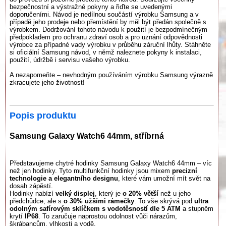
bezpečnostní a výstražné pokyny a řiďte se uvedenými
doporučeními. Návod je nedílnou součástí výrobku Samsung a v
případě jeho prodeje nebo přemístění by měl být předán společně s
výrobkem. Dodržování tohoto návodu k použití je bezpodmínečným
předpokladem pro ochranu zdraví osob a pro uznání odpovědnosti
výrobce za případné vady výrobku v průběhu záruční lhůty. Stáhněte
si oficiální Samsung návod, v němž naleznete pokyny k instalaci,
použití, údržbě i servisu vašeho výrobku.
A nezapomeňte – nevhodným používáním výrobku Samsung výrazně
zkracujete jeho životnost!
Popis produktu
Samsung Galaxy Watch6 44mm, stříbrná
Představujeme chytré hodinky Samsung Galaxy Watch6 44mm – víc
než jen hodinky. Tyto multifunkční hodinky jsou mixem
precizní
technologie a elegantního designu
, které vám umožní mít svět na
dosah zápěstí.
Hodinky nabízí
velký displej
, který je
o 20% větší
než u jeho
předchůdce, ale s
o 30% užšími rámečky
. To vše skrývá pod
ultra
odolným safírovým sklíčkem s vodotěsností dle 5 ATM
a stupněm
krytí
IP68
. To zaručuje naprostou odolnost vůči nárazům,
škrábancům, vlhkosti a vodě.