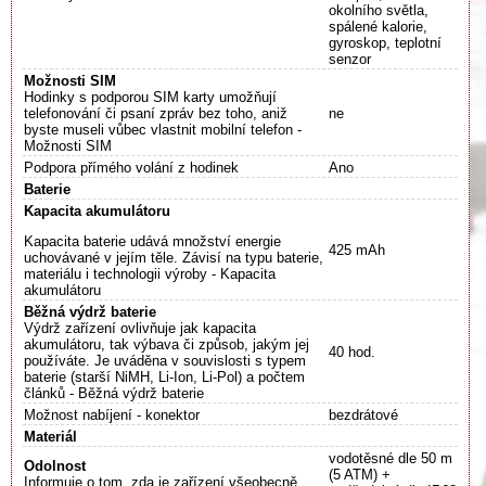
okolního světla,
spálené kalorie,
gyroskop, teplotní
senzor
Možnosti SIM
Hodinky s podporou SIM karty umožňují
telefonování či psaní zpráv bez toho, aniž
ne
byste museli vůbec vlastnit mobilní telefon -
Možnosti SIM
Podpora přímého volání z hodinek
Ano
Baterie
Kapacita akumulátoru
Kapacita baterie udává množství energie
425 mAh
uchovávané v jejím těle. Závisí na typu baterie,
materiálu i technologii výroby - Kapacita
akumulátoru
Běžná výdrž baterie
Výdrž zařízení ovlivňuje jak kapacita
akumulátoru, tak výbava či způsob, jakým jej
40 hod.
používáte. Je uváděna v souvislosti s typem
baterie (starší NiMH, Li-Ion, Li-Pol) a počtem
článků - Běžná výdrž baterie
Možnost nabíjení - konektor
bezdrátové
Materiál
vodotěsné dle 50 m
Odolnost
(5 ATM) +
Informuje o tom, zda je zařízení všeobecně