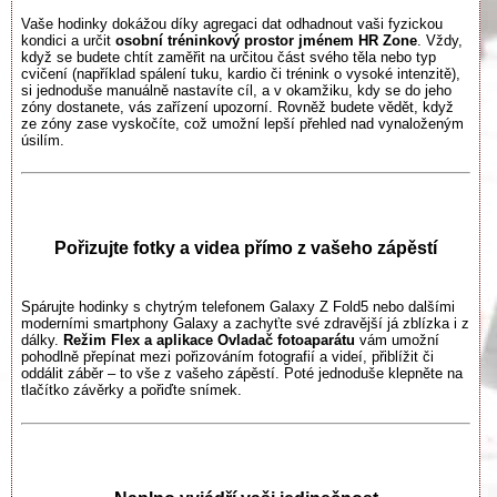
Vaše hodinky dokážou díky agregaci dat odhadnout vaši fyzickou
kondici a určit
osobní tréninkový prostor jménem HR Zone
. Vždy,
když se budete chtít zaměřit na určitou část svého těla nebo typ
cvičení (například spálení tuku, kardio či trénink o vysoké intenzitě),
si jednoduše manuálně nastavíte cíl, a v okamžiku, kdy se do jeho
zóny dostanete, vás zařízení upozorní. Rovněž budete vědět, když
ze zóny zase vyskočíte, což umožní lepší přehled nad vynaloženým
úsilím.
Pořizujte fotky a videa přímo z vašeho zápěstí
Spárujte hodinky s chytrým telefonem Galaxy Z Fold5 nebo dalšími
moderními smartphony Galaxy a zachyťte své zdravější já zblízka i z
dálky.
Režim Flex a aplikace Ovladač fotoaparátu
vám umožní
pohodlně přepínat mezi pořizováním fotografií a videí, přiblížit či
oddálit záběr – to vše z vašeho zápěstí. Poté jednoduše klepněte na
tlačítko závěrky a pořiďte snímek.