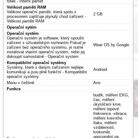
fotek - Interní paměť
Velikost paměti RAM
Velikost operační paměti, která spolu s
2 GB
procesorem zajišťuje plynulý chod zařízení -
Velikost paměti RAM
Operační sytém
Operační systém
Operační systém je software, který spouští
zařízení s uživatelským rozhraním.Pokud je
Wear OS by Google
zařízení bez operačního systému, je nutné
instalovat vlastní operační systém, nebo jej
dokoupit samostatně - Operační systém
Kompatibilní operační systémy
Systémy, které s daným zařízením nejlépe
Android
komunikují a jsou plně funkční - Kompatibilní
operační systémy
Menu v češtině
Ano
Funkce
budík, měření EKG,
čas, měření
okysličení krve,
měření tepové
frekvence, vibrace,
měření krevního
tlaku, měření
vzdálenosti,
krokoměr,
upozornění na