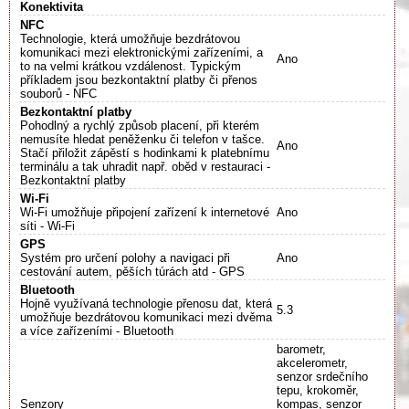
Konektivita
NFC
Technologie, která umožňuje bezdrátovou
komunikaci mezi elektronickými zařízeními, a
Ano
to na velmi krátkou vzdálenost. Typickým
příkladem jsou bezkontaktní platby či přenos
souborů - NFC
Bezkontaktní platby
Pohodlný a rychlý způsob placení, při kterém
nemusíte hledat peněženku či telefon v tašce.
Ano
Stačí přiložit zápěstí s hodinkami k platebnímu
terminálu a tak uhradit např. oběd v restauraci -
Bezkontaktní platby
Wi-Fi
Wi-Fi umožňuje připojení zařízení k internetové
Ano
síti - Wi-Fi
GPS
Systém pro určení polohy a navigaci při
Ano
cestování autem, pěších túrách atd - GPS
Bluetooth
Hojně využívaná technologie přenosu dat, která
5.3
umožňuje bezdrátovou komunikaci mezi dvěma
a více zařízeními - Bluetooth
barometr,
akcelerometr,
senzor srdečního
tepu, krokoměr,
Senzory
kompas, senzor