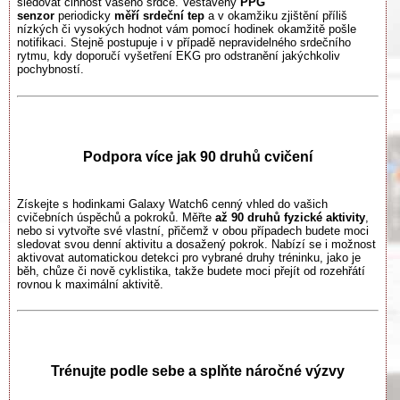
sledovat činnost vašeho srdce. Vestavěný
PPG
senzor
periodicky
měří srdeční tep
a v okamžiku zjištění příliš
nízkých či vysokých hodnot vám pomocí hodinek okamžitě pošle
notifikaci. Stejně postupuje i v případě nepravidelného srdečního
rytmu, kdy doporučí vyšetření EKG pro odstranění jakýchkoliv
pochybností.
Podpora více jak 90 druhů cvičení
Získejte s hodinkami Galaxy Watch6 cenný vhled do vašich
cvičebních úspěchů a pokroků. Měřte
až 90 druhů fyzické aktivity
,
nebo si vytvořte své vlastní, přičemž v obou případech budete moci
sledovat svou denní aktivitu a dosažený pokrok. Nabízí se i možnost
aktivovat automatickou detekci pro vybrané druhy tréninku, jako je
běh, chůze či nově cyklistika, takže budete moci přejít od rozehřátí
rovnou k maximální aktivitě.
Trénujte podle sebe a splňte náročné výzvy