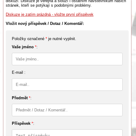
diskuzi. Diskuze je veřejná a slouží i ostatním návštěvníkům našich
stránek, kteří se potýkají s podobnými problémy.
Diskuze je zatím prázdná - vložte první příspěvek
Vložit nový příspěvek / Dotaz / Komentář:
Položky označené
*
je nutné vyplnit.
Vaše jméno
*
:
E-mail :
Předmět
*
:
Příspěvek
*
: