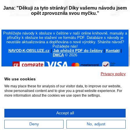
Jana: "Děkuji za tyto stránky! Díky vašemu návodu jsem
opět zprovoznila svou myčku."
Prohlížejte návody k obsluze v češtine v naší online knihovně, manuály a
příručky k obsluze ke stažení ve formátu PDF. Databáze s návody je
neustále aktualizována a doplňována o nové výrobky. Sháníte návod?
Požádejte nás!
NAVOD-K-OBSLUZE.cz
|
Jak přeložit PDF do češtiny
|
Kontakt
|
DMCA
© 2026
Privacy policy
We use cookies
We may place these for analysis of our visitor data, to improve our website,
show personalised content and to give you a great website experience. For
more information about the cookies we use open the settings.
Accept all
Deny
No, adjust