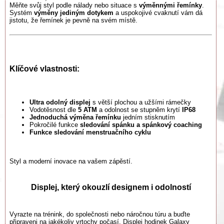
Měňte svůj styl podle nálady nebo situace s
výměnnými řemínky
.
Systém
výměny jediným dotykem
a uspokojivé cvaknutí vám dá
jistotu, že řemínek je pevně na svém místě.
Klíčové vlastnosti:
Ultra odolný displej
s větší plochou a užšími rámečky
Vodotěsnost dle
5 ATM
a odolnost se stupněm krytí
IP68
Jednoduchá výměna řemínku
jedním stisknutím
Pokročilé funkce
sledování spánku a spánkový coaching
Funkce sledování menstruačního cyklu
Styl a moderní inovace na vašem zápěstí.
Displej, který okouzlí designem i odolností
Vyrazte na trénink, do společnosti nebo náročnou túru a buďte
připraveni na jakékoliv vrtochy počasí. Displej hodinek Galaxy