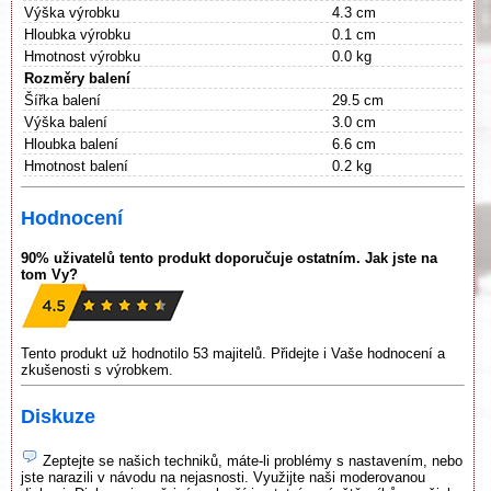
Výška výrobku
4.3 cm
Hloubka výrobku
0.1 cm
Hmotnost výrobku
0.0 kg
Rozměry balení
Šířka balení
29.5 cm
Výška balení
3.0 cm
Hloubka balení
6.6 cm
Hmotnost balení
0.2 kg
Hodnocení
90% uživatelů tento produkt doporučuje ostatním. Jak jste na
tom Vy?
Tento produkt už hodnotilo 53 majitelů. Přidejte i Vaše hodnocení a
zkušenosti s výrobkem.
Diskuze
Zeptejte se našich techniků, máte-li problémy s nastavením, nebo
jste narazili v návodu na nejasnosti. Využijte naši moderovanou