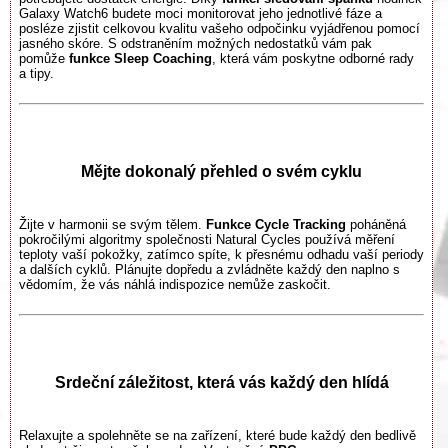
Galaxy Watch6 budete moci monitorovat jeho jednotlivé fáze a
posléze zjistit celkovou kvalitu vašeho odpočinku vyjádřenou pomocí
jasného skóre. S odstraněním možných nedostatků vám pak
pomůže
funkce Sleep Coaching
, která vám poskytne odborné rady
a tipy.
Mějte dokonalý přehled o svém cyklu
Žijte v harmonii se svým tělem.
Funkce Cycle Tracking
poháněná
pokročilými algoritmy společnosti Natural Cycles používá měření
teploty vaší pokožky, zatímco spíte, k přesnému odhadu vaší periody
a dalších cyklů. Plánujte dopředu a zvládněte každý den naplno s
vědomím, že vás náhlá indispozice nemůže zaskočit.
Srdeční záležitost, která vás každý den hlídá
Relaxujte a spolehněte se na zařízení, které bude každý den bedlivě