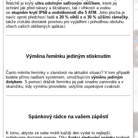
Watch6 je krytý
ultra odolným safírovým sklíčkem
, které jej
ochrání jak před nárazy a škrábanci, tak i vlhkostí a vodou
se
stupněm krytí IP68 a vodotěsností dle 5 ATM
. Jeho plocha je
navíc oproti předchozí řadě
o 20 % větší s o 30 % užšími rámečky
,
takže získáte dostatek prostoru pro vyjádření i pohodlnou obsluhu
všech vašich oblíbených aplikací.
Výměna řemínku jediným stisknutím
Často měníte řemínky v závislosti na aktuální situaci? V tom případě
budete přímo nadšeni systémem, umožňujícím
výměnu jediným
dotykem
. S pomocí drážek řemínku jej pak snadno zarovnáte a v
okamžiku, kdy výměnu provedete, uslyšíte uspokojivé cvaknutí.
Spánkový rádce na vašem zápěstí
K tomu, abyste ze sebe mohli každý den vydat to nejlepší,
potřebujete dostatek energie. Díky
funkci sledování spánku
hodinek