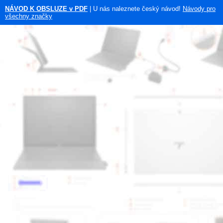
NÁVOD K OBSLUZE v PDF
| U nás naleznete český návod!
Návody pro
všechny značky