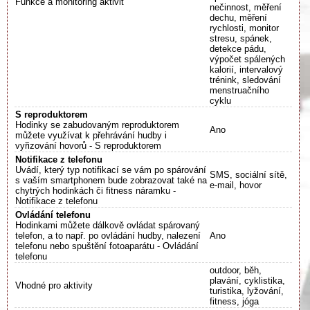
Funkce a monitoring aktivit
nečinnost, měření
dechu, měření
rychlosti, monitor
stresu, spánek,
detekce pádu,
výpočet spálených
kalorií, intervalový
trénink, sledování
menstruačního
cyklu
S reproduktorem
Hodinky se zabudovaným reproduktorem
Ano
můžete využívat k přehrávání hudby i
vyřizování hovorů - S reproduktorem
Notifikace z telefonu
Uvádí, který typ notifikací se vám po spárování
SMS, sociální sítě,
s vaším smartphonem bude zobrazovat také na
e-mail, hovor
chytrých hodinkách či fitness náramku -
Notifikace z telefonu
Ovládání telefonu
Hodinkami můžete dálkově ovládat spárovaný
telefon, a to např. po ovládání hudby, nalezení
Ano
telefonu nebo spuštění fotoaparátu - Ovládání
telefonu
outdoor, běh,
plavání, cyklistika,
Vhodné pro aktivity
turistika, lyžování,
fitness, jóga