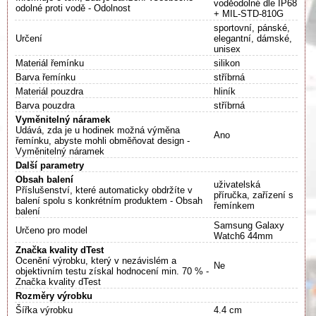
voděodolné dle IP68
odolné proti vodě - Odolnost
+ MIL-STD-810G
sportovní, pánské,
Určení
elegantní, dámské,
unisex
Materiál řemínku
silikon
Barva řemínku
stříbrná
Materiál pouzdra
hliník
Barva pouzdra
stříbrná
Vyměnitelný náramek
Udává, zda je u hodinek možná výměna
Ano
řemínku, abyste mohli obměňovat design -
Vyměnitelný náramek
Další parametry
Obsah balení
uživatelská
Příslušenství, které automaticky obdržíte v
příručka, zařízení s
balení spolu s konkrétním produktem - Obsah
řemínkem
balení
Samsung Galaxy
Určeno pro model
Watch6 44mm
Značka kvality dTest
Ocenění výrobku, který v nezávislém a
Ne
objektivním testu získal hodnocení min. 70 % -
Značka kvality dTest
Rozměry výrobku
Šířka výrobku
4.4 cm