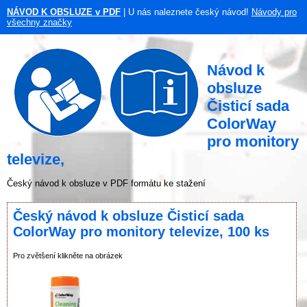
NÁVOD K OBSLUZE v PDF
| U nás naleznete český návod!
Návody pro
všechny značky
Návod k
obsluze
Čisticí sada
ColorWay
pro monitory
televize,
Český návod k obsluze v PDF formátu ke stažení
Český návod k obsluze Čisticí sada
ColorWay pro monitory televize, 100 ks
Pro zvětšení klikněte na obrázek