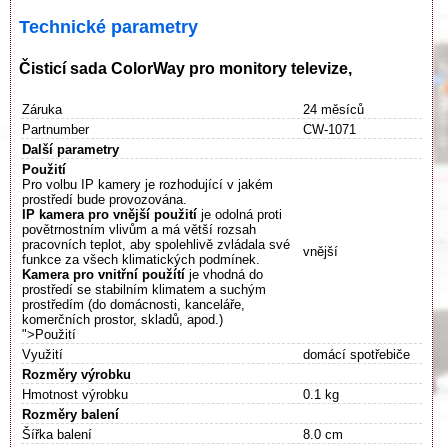
Technické parametry
Čisticí sada ColorWay pro monitory televize,
Záruka
24 měsíců
Partnumber
CW-1071
Další parametry
Použití
Pro volbu IP kamery je rozhodující v jakém
prostředí bude provozována.
IP kamera pro vnější použití
je odolná proti
povětrnostním vlivům a má větší rozsah
pracovních teplot, aby spolehlivě zvládala své
vnější
funkce za všech klimatických podmínek.
Kamera pro vnitřní použítí
je vhodná do
prostředí se stabilním klimatem a suchým
prostředím (do domácnosti, kanceláře,
komerčních prostor, skladů, apod.)
">Použití
Využití
domácí spotřebiče
Rozměry výrobku
Hmotnost výrobku
0.1 kg
Rozměry balení
Šířka balení
8.0 cm