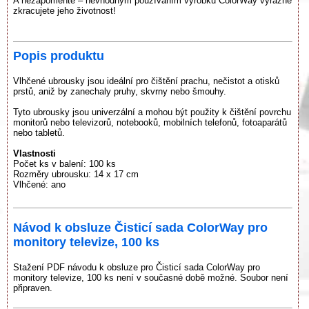
A nezapomeňte – nevhodným používáním výrobku ColorWay výrazně
zkracujete jeho životnost!
Popis produktu
Vlhčené ubrousky jsou ideální pro čištění prachu, nečistot a otisků
prstů, aniž by zanechaly pruhy, skvrny nebo šmouhy.
Tyto ubrousky jsou univerzální a mohou být použity k čištění povrchu
monitorů nebo televizorů, notebooků, mobilních telefonů, fotoaparátů
nebo tabletů.
Vlastnosti
Počet ks v balení: 100 ks
Rozměry ubrousku: 14 x 17 cm
Vlhčené: ano
Návod k obsluze Čisticí sada ColorWay pro
monitory televize, 100 ks
Stažení PDF návodu k obsluze pro Čisticí sada ColorWay pro
monitory televize, 100 ks není v současné době možné. Soubor není
připraven.