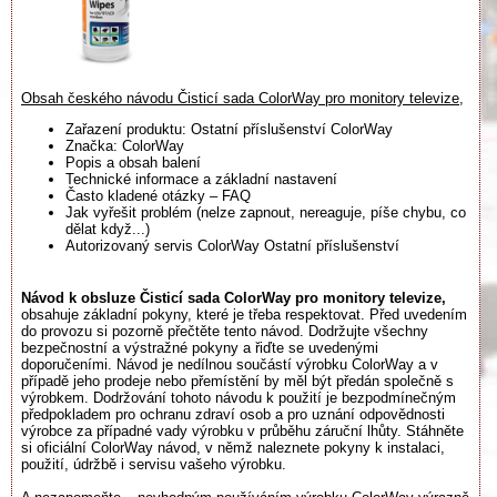
Obsah českého návodu Čisticí sada ColorWay pro monitory televize,
Zařazení produktu: Ostatní příslušenství ColorWay
Značka: ColorWay
Popis a obsah balení
Technické informace a základní nastavení
Často kladené otázky – FAQ
Jak vyřešit problém (nelze zapnout, nereaguje, píše chybu, co
dělat když...)
Autorizovaný servis ColorWay Ostatní příslušenství
Návod k obsluze Čisticí sada ColorWay pro monitory televize,
obsahuje základní pokyny, které je třeba respektovat. Před uvedením
do provozu si pozorně přečtěte tento návod. Dodržujte všechny
bezpečnostní a výstražné pokyny a řiďte se uvedenými
doporučeními. Návod je nedílnou součástí výrobku ColorWay a v
případě jeho prodeje nebo přemístění by měl být předán společně s
výrobkem. Dodržování tohoto návodu k použití je bezpodmínečným
předpokladem pro ochranu zdraví osob a pro uznání odpovědnosti
výrobce za případné vady výrobku v průběhu záruční lhůty. Stáhněte
si oficiální ColorWay návod, v němž naleznete pokyny k instalaci,
použití, údržbě i servisu vašeho výrobku.