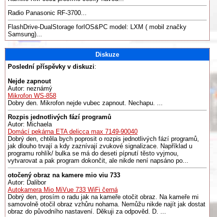
Radio Panasonic RF-3700...
FlashDrive-DualStorage forIOS&PC model: LXM ( mobil značky
Samsung)...
Diskuze
Poslední příspěvky v diskuzi
:
Nejde zapnout
Autor: neznámý
Mikrofon WS-858
Dobry den. Mikrofon nejde vubec zapnout. Nechapu. ...
Rozpis jednotlivých fází programů
Autor: Michaela
Domácí pekárna ETA delicca max 7149-90040
Dobrý den, chtěla bych poprosit o rozpis jednotlivých fází programů,
jak dlouho trvají a kdy zaznívají zvukové signalizace. Například u
programu rohlík/ bulka se má do deseti pípnutí těsto vyjmou,
vytvarovat a pak program dokončit, ale nikde není napsáno po...
otočený obraz na kamere mio viu 733
Autor: Dalibor
Autokamera Mio MiVue 733 WiFi černá
Dobrý den, prosím o radu jak na kameře otočit obraz. Na kameře mi
samovolně otočil obraz vzhůru nohama. Nemůžu nikde najít jak dostat
obraz do původního nastavení. Děkuji za odpověd. D. ...