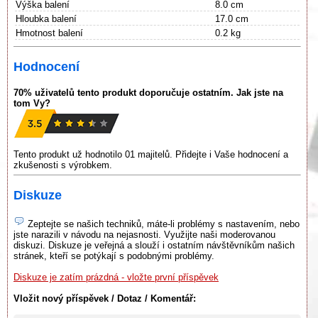
Výška balení
8.0 cm
Hloubka balení
17.0 cm
Hmotnost balení
0.2 kg
Hodnocení
70% uživatelů tento produkt doporučuje ostatním. Jak jste na
tom Vy?
Tento produkt už hodnotilo 01 majitelů. Přidejte i Vaše hodnocení a
zkušenosti s výrobkem.
Diskuze
Zeptejte se našich techniků, máte-li problémy s nastavením, nebo
jste narazili v návodu na nejasnosti. Využijte naši moderovanou
diskuzi. Diskuze je veřejná a slouží i ostatním návštěvníkům našich
stránek, kteří se potýkají s podobnými problémy.
Diskuze je zatím prázdná - vložte první příspěvek
Vložit nový příspěvek / Dotaz / Komentář: