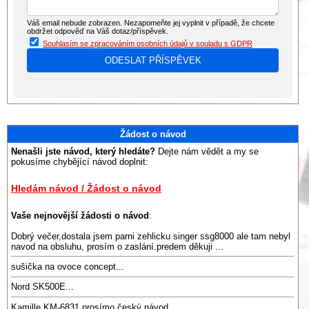
Váš email nebude zobrazen. Nezapomeňte jej vyplnit v případě, že chcete
obdržet odpověď na Váš dotaz/příspěvek.
Souhlasím se zpracováním osobních údajů v souladu s GDPR
Žádost o návod
Nenašli jste návod, který hledáte?
Dejte nám vědět a my se
pokusíme chybějící návod doplnit:
Hledám návod / Žádost o návod
Vaše nejnovější žádosti o návod
:
Dobrý večer,dostala jsem parni zehlicku singer ssg8000 ale tam nebyl
navod na obsluhu, prosím o zaslání.predem děkuji ...
sušička na ovoce concept...
Nord SK500E...
Kamille KM-6831 prosímo český návod...