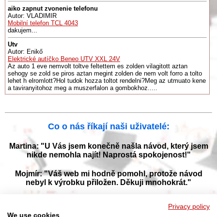
aiko zapnut zvonenie telefonu
Autor: VLADIMIR
Mobilní telefon TCL 4043
dakujem...
Utv
Autor: Enikő
Elektrické autíčko Beneo UTV XXL 24V
Az auto 1 eve nemvolt toltve feltettem es zolden vilagitott aztan
sehogy se zold se piros aztan megint zolden de nem volt forro a tolto
lehet h elromlott?Hol tudok hozza toltot rendelni?Meg az utmuato kene
a taviranyitohoz meg a muszerfalon a gombokhoz.....
Co o nás říkají naši uživatelé:
Martina: "U Vás jsem konečně našla návod, který jsem
nikde nemohla najít! Naprostá spokojenost!"
Mojmír: "Váš web mi hodně pomohl, protože návod
nebyl k výrobku přiložen. Děkuji mnohokrát."
Jana: "Děkuji za tyto stránky! Díky vašemu návodu jsem
Privacy policy
opět zprovoznila svou myčku."
We use cookies