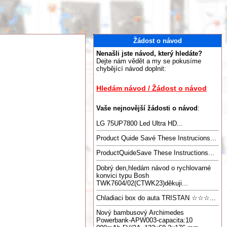
Žádost o návod
Nenašli jste návod, který hledáte?
Dejte nám vědět a my se pokusíme
chybějící návod doplnit:
Hledám návod / Žádost o návod
Vaše nejnovější žádosti o návod
:
LG 75UP7800 Led Ultra HD...
Product Quide Savé These Instrucions...
ProductQuideSave These Instructions...
Dobrý den,hledám návod o rychlovarné
konvici typu Bosh
TWK7604/02(CTWK23)děkuji...
Chladiaci box do auta TRISTAN ☆☆☆...
Nový bambusový Archimedes
Powerbank-APW003-capacita:10