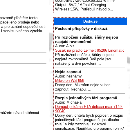
000mAh-5V/2A -133x68,3x176 mm-
Output: 5V/2,1AFast Charging--
Wireless:15W. Potřebuji návod p...
pozorně přečtěte tento
Diskuze
ípadě jeho prodeje nebo
 a pro uznání odpovědnosti
Poslední příspěvky v diskuzi
:
ě i servisu vašeho výrobku.
Při rozložení sušáku, šňůry nejsou
napjaté rovnoměrně
Autor: Alois
Sušák na prádlo Leifheit 85286 Linomatic
Při rozložení sušáku, šňůry nejsou
napjaté rovnoměrně Dvě pole jsou
natažený a dvě povolení ...
Nejde zapnout
Autor: neznámý
Mikrofon WS-858
Dobry den. Mikrofon nejde vubec
zapnout. Nechapu. ...
Rozpis jednotlivých fází programů
Autor: Michaela
Domácí pekárna ETA delicca max 7149-
90040
 můžete návod stáhnout
Dobrý den, chtěla bych poprosit o rozpis
jednotlivých fází programů, jak dlouho
trvají a kdy zaznívají zvukové
signalizace. Například u programu rohlík/