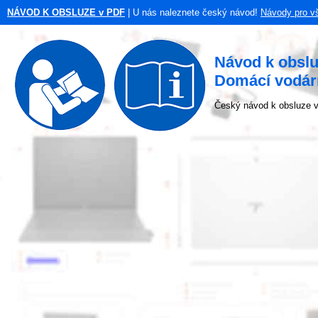
NÁVOD K OBSLUZE v PDF
| U nás naleznete český návod!
Návody pro v
Návod k obsl
Domácí vodá
Český návod k obsluze v