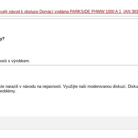
t celý návod k obsluze Domácí vodárna PARKSIDE PHWW 1000 A 1, IAN 38
Vy?
nosti s výrobkem.
e narazili v návodu na nejasnosti. Využijte naši moderovanou diskuzi. Diskuz
problémy.