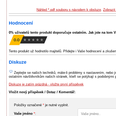
Náhled *.pdf souboru s návodem k obsluze
.
Zobrazi
Hodnocení
0% uživatelů tento produkt doporučuje ostatním. Jak jste na tom 
Tento produkt už hodnotilo majitelů. Přidejte i Vaše hodnocení a zkuše
Diskuze
Zeptejte se našich techniků, máte-li problémy s nastavením, nebo jst
ostatním návštěvníkům našich stránek, kteří se potýkají s podobnými 
Diskuze je zatím prázdná - vložte první příspěvek
Vložit nový příspěvek / Dotaz / Komentář:
Položky označené
*
je nutné vyplnit.
Vaše jméno
*
: