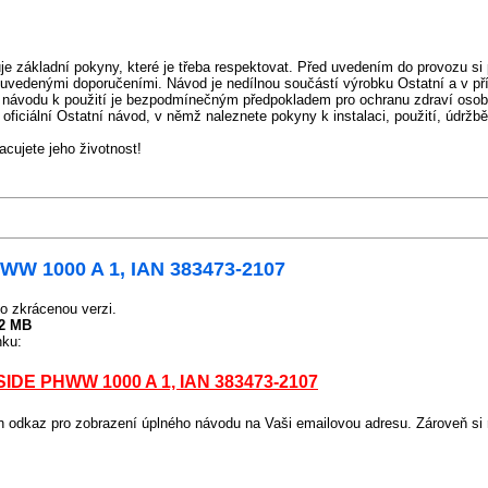
e základní pokyny, které je třeba respektovat. Před uvedením do provozu si 
uvedenými doporučeními. Návod je nedílnou součástí výrobku Ostatní a v př
 návodu k použití je bezpodmínečným předpokladem pro ochranu zdraví osob
oficiální Ostatní návod, v němž naleznete pokyny k instalaci, použití, údržb
ujete jeho životnost!
WW 1000 A 1, IAN 383473-2107
o zkrácenou verzi.
12 MB
nku:
IDE PHWW 1000 A 1, IAN 383473-2107
odkaz pro zobrazení úplného návodu na Vaši emailovou adresu. Zároveň si