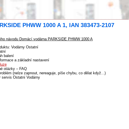
ARKSIDE PHWW 1000 A 1, IAN 383473-2107
ého návodu Domácí vodárna PARKSIDE PHWW 1000 A
duktu: Vodárny Ostatní
atní
h balení
formace a základní nastavení
luze
né otázky – FAQ
problém (nelze zapnout, nereaguje, píše chybu, co dělat když...)
 servis Ostatní Vodárny