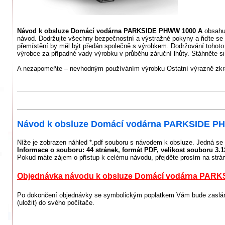
Návod k obsluze Domácí vodárna PARKSIDE PHWW 1000 A
obsahuj
návod. Dodržujte všechny bezpečnostní a výstražné pokyny a řiďte se 
přemístění by měl být předán společně s výrobkem. Dodržování tohoto
výrobce za případné vady výrobku v průběhu záruční lhůty. Stáhněte si 
A nezapomeňte – nevhodným používáním výrobku Ostatní výrazně zkrac
Návod k obsluze Domácí vodárna PARKSIDE PH
Níže je zobrazen náhled *.pdf souboru s návodem k obsluze. Jedná se 
Informace o souboru:
44 stránek
, formát PDF, velikost souboru
3.
Pokud máte zájem o přístup k celému návodu, přejděte prosím na strá
Objednávka návodu k obsluze Domácí vodárna PARKS
Po dokončení objednávky se symbolickým poplatkem Vám bude zaslán 
(uložit) do svého počítače.