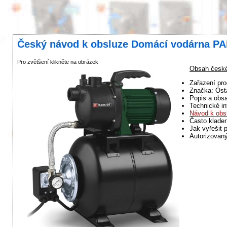
Český návod k obsluze Domácí vodárna P
Pro zvětšení klikněte na obrázek
Obsah česk
Zařazení pro
Značka: Ost
Popis a obsa
Technické in
Návod k obs
Často klade
Jak vyřešit 
Autorizovaný