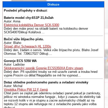
Diskuze
Poslední příspěvky v diskuzi
:
Baterie model chy-6S1P 21,6v2ah
Autor: Anna
Elektrická koloběžka Denver SCK-5300
Dobrý den máte prosí na skladě baterií na kolobezku denver
SCK5400?Děkuji Kolářová ...
Boční vůle štípacího pístu.
Autor: Blaho
Štípač dříví Scheppach HL 1200s
Dobrý den, žádám o servis. Velká vůle štípacího pístu. Blaho Josef
Olomouc Tel. 739617027 Děkuji....
Gorenje ECS 5350 WA
Autor: Ladislav
Sklokeramický sporák Gorenje ECS5350XA Entry steam
Dobrý dwn .Při spuštění trouby se mě uzavře zamek a trouba hned
vypne.Prosím co dělat?Neppdařilo se mě ho vypnout...
Dotaz ohledne podsviceneho panelu a ovladani vinoteky
Autor: Michal
Vinotéka Philco PW 12 F černá
Chtel jsem se zeptat jak odemknu ovladaci panel pokud je zamknuty,
jelikoz mi winoteka normalne funguje , kdyz ji zaaunu do elektriky tak
se rozsviti kolik v ni je stupnu a zacne automaticky chladit az na
teplotu 12 stupnu ale nefunguje nic z ovladaciho panelu jako volba
druhu vi...