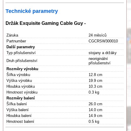
Technické parametry
Držák Exquisite Gaming Cable Guy -
Záruka
24 měsíců
Partnumber
CGCRSW300010
Další parametry
Typ příslušenství
stojany a držáky
neoriginální
Druh příslušenství
příslušenství
Rozměry výrobku
Šířka výrobku
12.8 cm
Výška výrobku
19.9 cm
Hloubka výrobku
10.3 cm
Hmotnost výrobku
0.3 kg
Rozměry balení
Šířka balení
26.0 cm
Výška balení
14.0 cm
Hloubka balení
14.9 cm
Hmotnost balení
0.5 kg