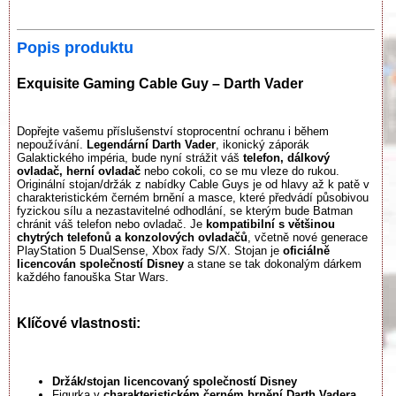
Popis produktu
Exquisite Gaming Cable Guy – Darth Vader
Dopřejte vašemu příslušenství stoprocentní ochranu i během
nepoužívání.
Legendární Darth Vader
, ikonický záporák
Galaktického impéria, bude nyní strážit váš
telefon, dálkový
ovladač, herní ovladač
nebo cokoli, co se mu vleze do rukou.
Originální stojan/držák z nabídky Cable Guys je od hlavy až k patě v
charakteristickém černém brnění a masce, které předvádí působivou
fyzickou sílu a nezastavitelné odhodlání, se kterým bude Batman
chránit váš telefon nebo ovladač. Je
kompatibilní s většinou
chytrých telefonů a konzolových ovladačů
, včetně nové generace
PlayStation 5 DualSense, Xbox řady S/X. Stojan je
oficiálně
licencován společností Disney
a stane se tak dokonalým dárkem
každého fanouška Star Wars.
Klíčové vlastnosti:
Držák/stojan licencovaný společností Disney
Figurka v
charakteristickém černém brnění Darth Vadera