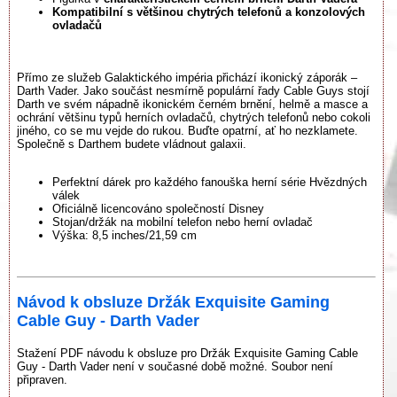
Kompatibilní s většinou chytrých telefonů a konzolových
ovladačů
Přímo ze služeb Galaktického impéria přichází ikonický záporák –
Darth Vader. Jako součást nesmírně populární řady Cable Guys stojí
Darth ve svém nápadně ikonickém černém brnění, helmě a masce a
ochrání většinu typů herních ovladačů, chytrých telefonů nebo cokoli
jiného, co se mu vejde do rukou. Buďte opatrní, ať ho nezklamete.
Společně s Darthem budete vládnout galaxii.
Perfektní dárek pro každého fanouška herní série Hvězdných
válek
Oficiálně licencováno společností Disney
Stojan/držák na mobilní telefon nebo herní ovladač
Výška: 8,5 inches/21,59 cm
Návod k obsluze Držák Exquisite Gaming
Cable Guy - Darth Vader
Stažení PDF návodu k obsluze pro Držák Exquisite Gaming Cable
Guy - Darth Vader není v současné době možné. Soubor není
připraven.