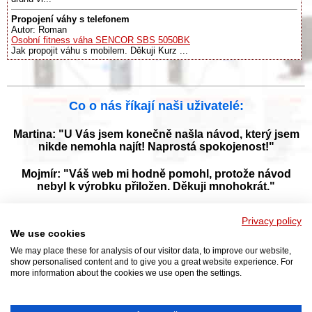
Propojení váhy s telefonem
Autor: Roman
Osobní fitness váha SENCOR SBS 5050BK
Jak propojit váhu s mobilem. Děkuji Kurz ...
Co o nás říkají naši uživatelé:
Martina: "U Vás jsem konečně našla návod, který jsem
nikde nemohla najít! Naprostá spokojenost!"
Mojmír: "Váš web mi hodně pomohl, protože návod
nebyl k výrobku přiložen. Děkuji mnohokrát."
Jana: "Děkuji za tyto stránky! Díky vašemu návodu jsem
Privacy policy
opět zprovoznila svou myčku."
We use cookies
We may place these for analysis of our visitor data, to improve our website,
show personalised content and to give you a great website experience. For
more information about the cookies we use open the settings.
Prohlížejte návody k obsluze v češtine v naší online knihovně, manuály a
příručky k obsluze ke stažení ve formátu PDF. Databáze s návody je
neustále aktualizována a doplňována o nové výrobky. Sháníte návod?
Požádejte nás!