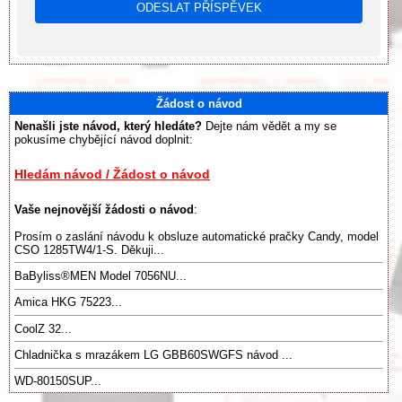
Žádost o návod
Nenašli jste návod, který hledáte?
Dejte nám vědět a my se
pokusíme chybějící návod doplnit:
Hledám návod / Žádost o návod
Vaše nejnovější žádosti o návod
:
Prosím o zaslání návodu k obsluze automatické pračky Candy, model
CSO 1285TW4/1-S. Děkuji...
BaByliss®️MEN Model 7056NU...
Amica HKG 75223...
CoolZ 32...
Chladnička s mrazákem LG GBB60SWGFS návod ...
WD-80150SUP...