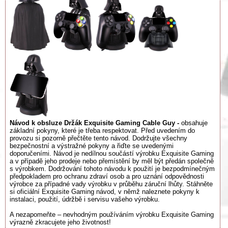
Návod k obsluze Držák Exquisite Gaming Cable Guy -
obsahuje
základní pokyny, které je třeba respektovat. Před uvedením do
provozu si pozorně přečtěte tento návod. Dodržujte všechny
bezpečnostní a výstražné pokyny a řiďte se uvedenými
doporučeními. Návod je nedílnou součástí výrobku Exquisite Gaming
a v případě jeho prodeje nebo přemístění by měl být předán společně
s výrobkem. Dodržování tohoto návodu k použití je bezpodmínečným
předpokladem pro ochranu zdraví osob a pro uznání odpovědnosti
výrobce za případné vady výrobku v průběhu záruční lhůty. Stáhněte
si oficiální Exquisite Gaming návod, v němž naleznete pokyny k
instalaci, použití, údržbě i servisu vašeho výrobku.
A nezapomeňte – nevhodným používáním výrobku Exquisite Gaming
výrazně zkracujete jeho životnost!