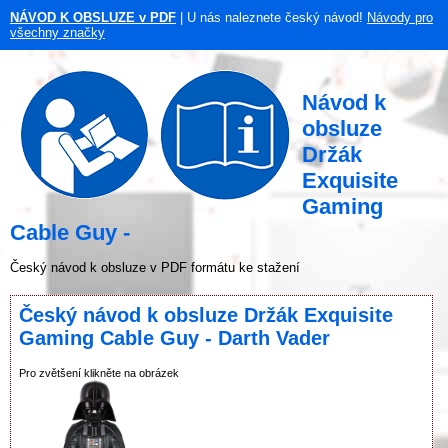
NÁVOD K OBSLUZE v PDF
| U nás naleznete český návod!
Návody pro
všechny značky
Návod k
obsluze
Držák
Exquisite
Gaming
Cable Guy -
Český návod k obsluze v PDF formátu ke stažení
Český návod k obsluze Držák Exquisite
Gaming Cable Guy - Darth Vader
Pro zvětšení klikněte na obrázek