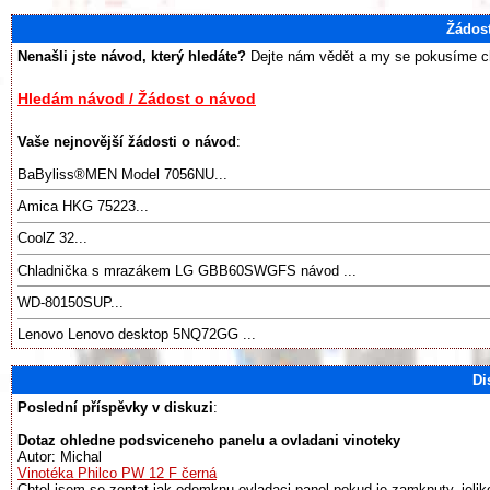
Žádos
Nenašli jste návod, který hledáte?
Dejte nám vědět a my se pokusíme chy
Hledám návod / Žádost o návod
Vaše nejnovější žádosti o návod
:
BaByliss®️MEN Model 7056NU...
Amica HKG 75223...
CoolZ 32...
Chladnička s mrazákem LG GBB60SWGFS návod ...
WD-80150SUP...
Lenovo Lenovo desktop 5NQ72GG ...
Di
Poslední příspěvky v diskuzi
:
Dotaz ohledne podsviceneho panelu a ovladani vinoteky
Autor: Michal
Vinotéka Philco PW 12 F černá
Chtel jsem se zeptat jak odemknu ovladaci panel pokud je zamknuty, jeliko