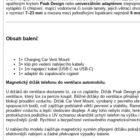
opatřeným krytem
Peak Design
nebo
univerzálním adaptérem
stejnojme
vytápění či chlazení, mající vodorovné či svislé lamely, jejich větrací otv
v rozmezí
7–23 mm
a mezera mezi jednotlivými lopatkami nejméně
8 m
Obsah balení:
1× Charging Car Vent Mount
3× klip pro vedení nabíjecího kabelu
1× 1m napájecí kabel (USB-C na USB-C)
1× adaptér do zapalovače cigaret
Magnetický držák telefonu do ventilace automobilu.
U držáků do ventilace dostanete to, za co zaplatíte. Držák Peak Design j
ventilace, který lze za peníze koupit. Běžné držáky do ventilace přinášej
blokují proudění vzduchu. Držák Car Vent Mount, vyrobený z pevného obr
spojovacích bodů, což zajišťuje podstatně větší pevnost a stabilitu. Rame
proudění vzduchu a lepší sledování displeje. A aby toho nebylo málo, t
protiskluzová podložka s UV ochranou okamžitě uchytí telefon na výšku i 
nejsvižnější jízdě. Rychlost a bezpečnost vestavěného magneticko/mecha
U nabíjecího modelu zajišťuje magnetický systém připojení držáku pokaž
efektivnější nabíjení a žádné překvapivé výpadky baterie.