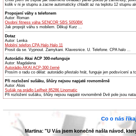
kolik v ni je stupnu a zacne automaticky chladit az na teplotu 12 stupnu al
Propojení váhy s telefonem
Autor: Roman
Osobní fitness váha SENCOR SBS 5050BK
Jak propojit váhu s mobilem. Děkuji Kurz ...
Dotaz
Autor: Lenka
Mobilní telefon CPA Halo Halo 11
Prosit da se. Vypnout. Zamykani. Klavesnice. U. Telefone. CPA halo ...
Autorádio Akai ACP 300-nefunguje
Autor: Magdalena
Autorádio AKAI ACP-300 černé
Prosím o radu co dělat: autorádio přestalo hrát, funguje jen podsvícení a to
Při rozložení sušáku, šňůry nejsou napjaté rovnoměrně
Autor: Alois
Sušák na prádlo Leifheit 85286 Linomatic
Při rozložení sušáku, šňůry nejsou napjaté rovnoměrně Dvě pole jsou nata
Co o nás říkaj
Martina: "U Vás jsem konečně našla návod, kter