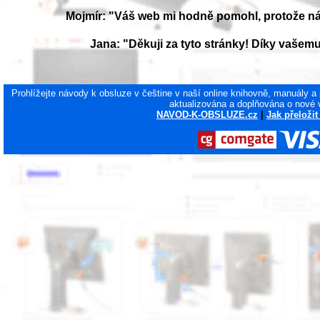
Mojmír: "Váš web mi hodně pomohl, protože ná
Jana: "Děkuji za tyto stránky! Díky vaše
Prohlížejte návody k obsluze v češtine v naší online knihovně, manuály a
aktualizována a doplňována o nové 
NAVOD-K-OBSLUZE.cz
|
Jak přeloži