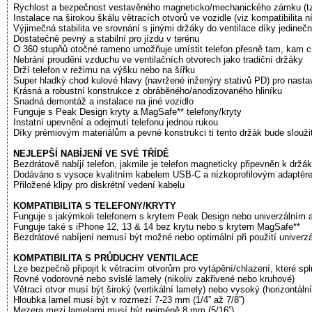
Rychlost a bezpečnost vestavěného magneticko/mechanického zámku (tzv
Instalace na širokou škálu větracích otvorů ve vozidle (viz kompatibilita n
Výjimečná stabilita ve srovnání s jinými držáky do ventilace díky jedin
Dostatečně pevný a stabilní pro jízdu v terénu
O 360 stupňů otočné rameno umožňuje umístit telefon přesně tam, kam 
Nebrání proudění vzduchu ve ventilačních otvorech jako tradiční držáky
Drží telefon v režimu na výšku nebo na šířku
Super hladký chod kulové hlavy (navržené inženýry stativů PD) pro nasta
Krásná a robustní konstrukce z obráběného/anodizovaného hliníku
Snadná demontáž a instalace na jiné vozidlo
Funguje s Peak Design kryty a MagSafe** telefony/kryty
Instatní upevnění a odejmutí telefonu jednou rukou
Díky prémiovým materiálům a pevné konstrukci ti tento držák bude slouži
NEJLEPŠÍ NABÍJENÍ VE SVÉ TŘÍDĚ
Bezdrátově nabíjí telefon, jakmile je telefon magneticky připevněn k držá
Dodáváno s vysoce kvalitním kabelem USB-C a nízkoprofilovým adaptére
Přiložené klipy pro diskrétní vedení kabelu
KOMPATIBILITA S TELEFONY/KRYTY
Funguje s jakýmkoli telefonem s krytem Peak Design nebo univerzálním
Funguje také s iPhone 12, 13 & 14 bez krytu nebo s krytem MagSafe**
Bezdrátové nabíjení nemusí být možné nebo optimální při použití univerz
KOMPATIBILITA S PRŮDUCHY VENTILACE
Lze bezpečně připojit k větracím otvorům pro vytápění/chlazení, které splň
Rovné vodorovné nebo svislé lamely (nikoliv zakřivené nebo kruhové)
Větrací otvor musí být široký (vertikální lamely) nebo vysoký (horizontáln
Hloubka lamel musí být v rozmezí 7-23 mm (1/4” až 7/8”)
Mezera mezi lamelami musí být nejméně 8 mm (5/16”)