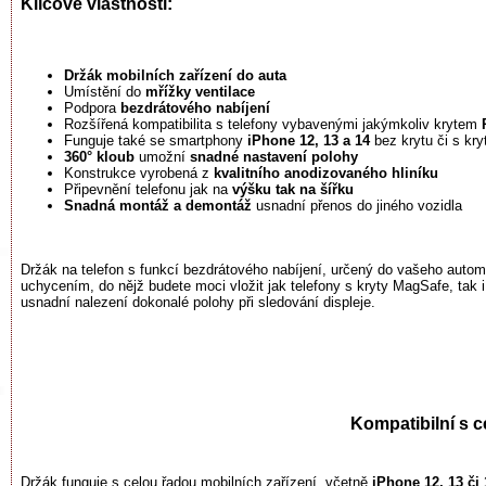
Klíčové vlastnosti:
Držák mobilních zařízení do auta
Umístění do
mřížky ventilace
Podpora
bezdrátového nabíjení
Rozšířená kompatibilita s telefony vybavenými jakýmkoliv krytem
Funguje také se smartphony
iPhone 12, 13 a 14
bez krytu či s kr
360° kloub
umožní
snadné nastavení polohy
Konstrukce vyrobená z
kvalitního anodizovaného hliníku
Připevnění telefonu jak na
výšku tak na šířku
Snadná montáž a demontáž
usnadní přenos do jiného vozidla
Držák na telefon s funkcí bezdrátového nabíjení, určený do vašeho aut
uchycením, do nějž budete moci vložit jak telefony s kryty MagSafe, tak
usnadní nalezení dokonalé polohy při sledování displeje.
Kompatibilní s c
Držák funguje s celou řadou mobilních zařízení, včetně
iPhone 12, 13 či