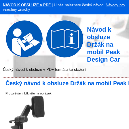
NÁVOD K OBSLUZE v PDF
| U nás naleznete český návod!
Návody pro
všechny značky
Návod k
obsluze
Držák na
mobil Peak
Design Car
Český návod k obsluze v PDF formátu ke stažení
Český návod k obsluze Držák na mobil Peak
Pro zvětšení klikněte na obrázek