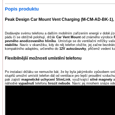
Popis produktu
Peak Design Car Mount Vent Charging (M-CM-AD-BK-1),
Dodávejte svému telefonu a dalším mobilním zařízením energii v době jíz
pádu či se obtížně polohují, držák
Car Vent Mount
od známého výrobce
P
pevného anodizovaného hliníku
. Umísťuje se do ventilační mřížky vaš
stabilitu
. Navíc v okamžiku, kdy do něj telefon vložíte, jej začne bezdrá
kompaktního adaptéru, určeného do
12V autozásuvky
, přičemž vedení k
Flexibilnější možnosti umístění telefonu
Po instalaci držáku se nemusíte bát, že by byla jakýmkoliv způsobem sn
stupňů umožní umístit telefon dál od ventilace pro lepší proudění vzduchu
pak zajistí
magnetické uchycení
SlimLink
, využívající
silné magnety
a
náhodné
vypadnutí
telefonu
hrozit nebude
. Navíc jej mnohem snáze ode