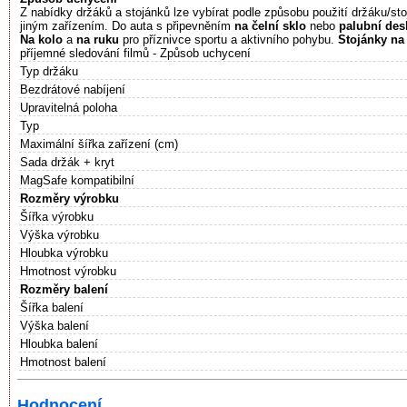
Z nabídky držáků a stojánků lze vybírat podle způsobu použití držáku/sto
jiným zařízením. Do auta s připevněním
na čelní sklo
nebo
palubní des
Na kolo
a
na ruku
pro příznivce sportu a aktivního pohybu.
Stojánky na 
příjemné sledování filmů - Způsob uchycení
Typ držáku
Bezdrátové nabíjení
Upravitelná poloha
Typ
Maximální šířka zařízení (cm)
Sada držák + kryt
MagSafe kompatibilní
Rozměry výrobku
Šířka výrobku
Výška výrobku
Hloubka výrobku
Hmotnost výrobku
Rozměry balení
Šířka balení
Výška balení
Hloubka balení
Hmotnost balení
Hodnocení