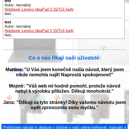
test'
Autor: neznámý
Notebook Lenovo IdeaPad 3 15ITL6 šedý
test...
test
Autor: neznámý
Notebook Lenovo IdeaPad 3 15ITL6 šedý
test...
Co o nás říkají naši uživatelé:
Martina: "U Vás jsem konečně našla návod, který jsem
nikde nemohla najít! Naprostá spokojenost!"
Mojmír: "Váš web mi hodně pomohl, protože návod
nebyl k výrobku přiložen. Děkuji mnohokrát."
Jana: "Děkuji za tyto stránky! Díky vašemu návodu jsem
opět zprovoznila svou myčku."
Prohlížejte návody k obsluze v češtine v naší online knihovně, manuály a