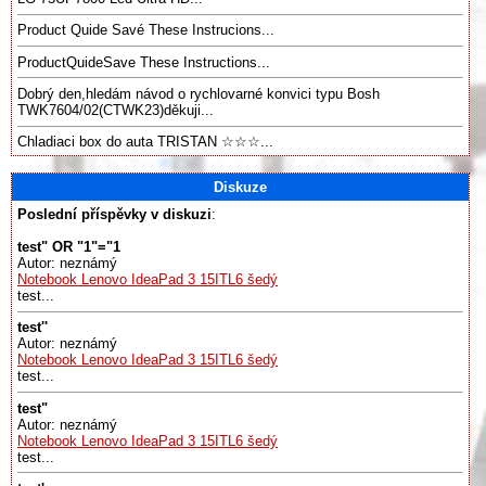
Product Quide Savé These Instrucions...
ProductQuideSave These Instructions...
Dobrý den,hledám návod o rychlovarné konvici typu Bosh
TWK7604/02(CTWK23)děkuji...
Chladiaci box do auta TRISTAN ☆☆☆...
Diskuze
Poslední příspěvky v diskuzi
:
test" OR "1"="1
Autor: neznámý
Notebook Lenovo IdeaPad 3 15ITL6 šedý
test...
test''
Autor: neznámý
Notebook Lenovo IdeaPad 3 15ITL6 šedý
test...
test"
Autor: neznámý
Notebook Lenovo IdeaPad 3 15ITL6 šedý
test...