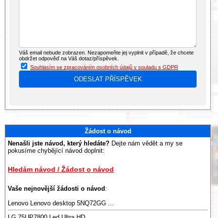
Váš email nebude zobrazen. Nezapomeňte jej vyplnit v případě, že chcete
obdržet odpověď na Váš dotaz/příspěvek.
Souhlasím se zpracováním osobních údajů v souladu s GDPR
Žádost o návod
Nenašli jste návod, který hledáte?
Dejte nám vědět a my se
pokusíme chybějící návod doplnit:
Hledám návod / Žádost o návod
Vaše nejnovější žádosti o návod
:
Lenovo Lenovo desktop 5NQ72GG ...
LG 75UP7800 Led Ultra HD...