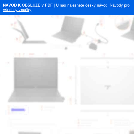
NÁVOD K OBSLUZE v PDF
| U nás naleznete český návod!
Návody pro
všechny značky