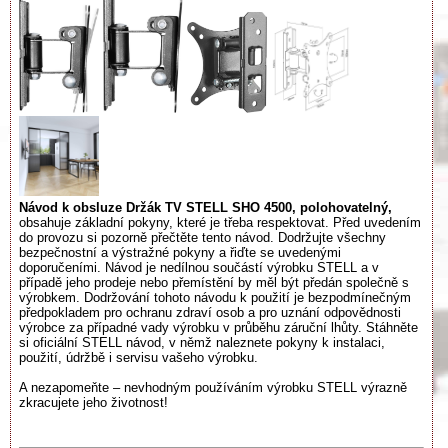
Návod k obsluze Držák TV STELL SHO 4500, polohovatelný,
obsahuje základní pokyny, které je třeba respektovat. Před uvedením
do provozu si pozorně přečtěte tento návod. Dodržujte všechny
bezpečnostní a výstražné pokyny a řiďte se uvedenými
doporučeními. Návod je nedílnou součástí výrobku STELL a v
případě jeho prodeje nebo přemístění by měl být předán společně s
výrobkem. Dodržování tohoto návodu k použití je bezpodmínečným
předpokladem pro ochranu zdraví osob a pro uznání odpovědnosti
výrobce za případné vady výrobku v průběhu záruční lhůty. Stáhněte
si oficiální STELL návod, v němž naleznete pokyny k instalaci,
použití, údržbě i servisu vašeho výrobku.
A nezapomeňte – nevhodným používáním výrobku STELL výrazně
zkracujete jeho životnost!