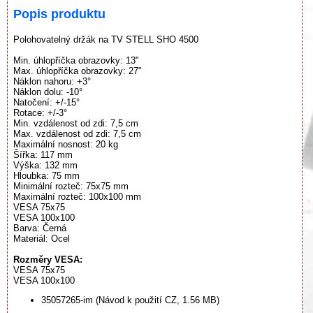
Popis produktu
Polohovatelný držák na TV STELL SHO 4500
Min. úhlopříčka obrazovky: 13"
Max. úhlopříčka obrazovky: 27"
Náklon nahoru: +3°
Náklon dolu: -10°
Natočení: +/-15°
Rotace: +/-3°
Min. vzdálenost od zdi: 7,5 cm
Max. vzdálenost od zdi: 7,5 cm
Maximální nosnost: 20 kg
Šířka: 117 mm
Výška: 132 mm
Hloubka: 75 mm
Minimální rozteč: 75x75 mm
Maximální rozteč: 100x100 mm
VESA 75x75
VESA 100x100
Barva: Černá
Materiál: Ocel
Rozměry VESA:
VESA 75x75
VESA 100x100
35057265-im (Návod k použití CZ, 1.56 MB)