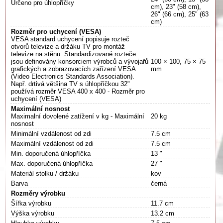
Určeno pro úhlopříčky
cm), 23" (58 cm),
26" (66 cm), 25" (63
cm)
Rozměr pro uchycení (VESA)
VESA standard uchycení popisuje rozteč
otvorů televize a držáku TV pro montáž
televize na stěnu. Standardizované rozteče
jsou definovány konsorciem výrobců a vývojařů
100 × 100, 75 × 75
grafických a zobrazovacích zařízení VESA
mm
(Video Electronics Standards Association).
Např. drtivá většina TV s úhlopříčkou 32"
používá rozměr VESA 400 x 400 - Rozměr pro
uchycení (VESA)
Maximální nosnost
Maximalní dovolené zatížení v kg - Maximální
20 kg
nosnost
Minimální vzdálenost od zdi
7.5 cm
Maximální vzdálenost od zdi
7.5 cm
Min. doporučená úhlopříčka
13 "
Max. doporučená úhlopříčka
27 "
Materiál stolku / držáku
kov
Barva
černá
Rozměry výrobku
Šířka výrobku
11.7 cm
Výška výrobku
13.2 cm