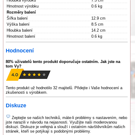
Hloubka výrobku
7.5 cm
Hmotnost výrobku
0.6 kg
Rozměry balení
Šířka balení
12.9 cm
Výška balení
8.5 cm
Hloubka balení
14.2 cm
Hmotnost balení
0.6 kg
Hodnocení
80% uživatelů tento produkt doporučuje ostatním. Jak jste na
tom Vy?
Tento produkt už hodnotilo 32 majitelů. Přidejte i Vaše hodnocení a
zkušenosti s výrobkem.
Diskuze
Zeptejte se našich techniků, máte-li problémy s nastavením, nebo
jste narazili v návodu na nejasnosti. Využijte naši moderovanou
diskuzi. Diskuze je veřejná a slouží i ostatním návštěvníkům našich
stránek, kteří se potýkají s podobnými problémy.