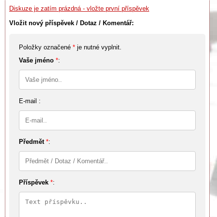
Diskuze je zatím prázdná - vložte první příspěvek
Vložit nový příspěvek / Dotaz / Komentář:
Položky označené
*
je nutné vyplnit.
Vaše jméno
*
:
E-mail :
Předmět
*
:
Příspěvek
*
: