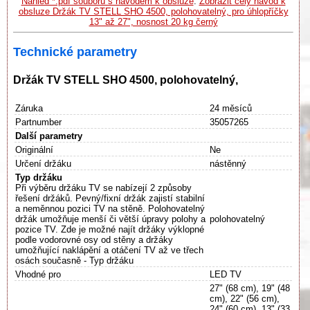
Náhled *.pdf souboru s návodem k obsluze
.
Zobrazit celý návod k
obsluze Držák TV STELL SHO 4500, polohovatelný, pro úhlopříčky
13" až 27", nosnost 20 kg černý
Technické parametry
Držák TV STELL SHO 4500, polohovatelný,
Záruka
24 měsíců
Partnumber
35057265
Další parametry
Originální
Ne
Určení držáku
nástěnný
Typ držáku
Při výběru držáku TV se nabízejí 2 způsoby
řešení držáků. Pevný/fixní držák zajistí stabilní
a neměnnou pozici TV na stěně. Polohovatelný
držák umožňuje menší či větší úpravy polohy a
polohovatelný
pozice TV. Zde je možné najít držáky výklopné
podle vodorovné osy od stěny a držáky
umožňující naklápění a otáčení TV až ve třech
osách současně - Typ držáku
Vhodné pro
LED TV
27" (68 cm), 19" (48
cm), 22" (56 cm),
24" (60 cm), 13" (33