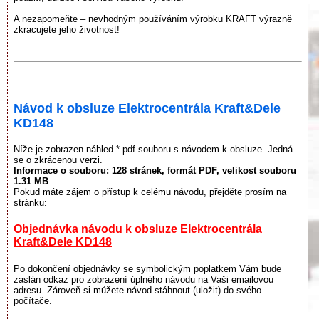
A nezapomeňte – nevhodným používáním výrobku KRAFT výrazně
zkracujete jeho životnost!
Návod k obsluze Elektrocentrála Kraft&Dele
KD148
Níže je zobrazen náhled *.pdf souboru s návodem k obsluze. Jedná
se o zkrácenou verzi.
Informace o souboru:
128 stránek
, formát PDF, velikost souboru
1.31 MB
Pokud máte zájem o přístup k celému návodu, přejděte prosím na
stránku:
Objednávka návodu k obsluze Elektrocentrála
Kraft&Dele KD148
Po dokončení objednávky se symbolickým poplatkem Vám bude
zaslán odkaz pro zobrazení úplného návodu na Vaši emailovou
adresu. Zároveň si můžete návod stáhnout (uložit) do svého
počítače.