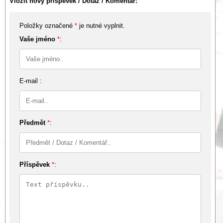
Vložit nový příspěvek / Dotaz / Komentář:
Položky označené
*
je nutné vyplnit.
Vaše jméno
*
:
E-mail :
Předmět
*
:
Příspěvek
*
: