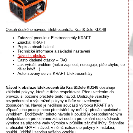
Obsah českého návodu Elektrocentrála Kraft&Dele KD148
Zařazení produktu: Elektrocentrály KRAFT
Značka: KRAFT
Popis a obsah balení
Technické informace a základní nastavení
Návod k obsluze
Často kladené otázky – FAQ
Jak vyřešit problém (nelze zapnout, nereaguje, píše chybu, co
dělat když...)
Autorizovaný servis KRAFT Elektrocentrály
Návod k obsluze Elektrocentrála Kraft&Dele KD148
obsahuje
základní pokyny, které je třeba respektovat. Před uvedením do
provozu si pozorně přečtěte tento návod. Dodržujte všechny
bezpečnostní a výstražné pokyny a řiďte se uvedenými
doporučeními. Návod je nedílnou součástí výrobku KRAFT a v
případě jeho prodeje nebo přemístění by měl být předán společně s
výrobkem. Dodržování tohoto návodu k použití je bezpodmínečným
předpokladem pro ochranu zdraví osob a pro uznání odpovědnosti
výrobce za případné vady výrobku v průběhu záruční lhůty. Stáhněte
si oficiální KRAFT návod, v němž naleznete pokyny k instalaci,
použití, údržbě i servisu vašeho výrobku.