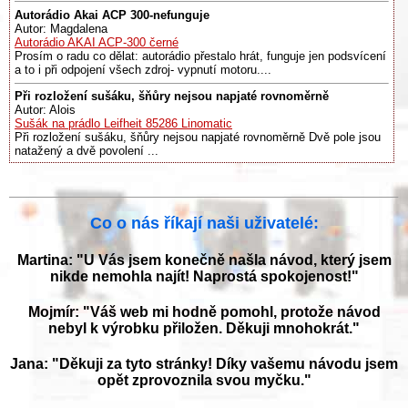
Autorádio Akai ACP 300-nefunguje
Autor: Magdalena
Autorádio AKAI ACP-300 černé
Prosím o radu co dělat: autorádio přestalo hrát, funguje jen podsvícení
a to i při odpojení všech zdroj- vypnutí motoru....
Při rozložení sušáku, šňůry nejsou napjaté rovnoměrně
Autor: Alois
Sušák na prádlo Leifheit 85286 Linomatic
Při rozložení sušáku, šňůry nejsou napjaté rovnoměrně Dvě pole jsou
natažený a dvě povolení ...
Co o nás říkají naši uživatelé:
Martina: "U Vás jsem konečně našla návod, který jsem
nikde nemohla najít! Naprostá spokojenost!"
Mojmír: "Váš web mi hodně pomohl, protože návod
nebyl k výrobku přiložen. Děkuji mnohokrát."
Jana: "Děkuji za tyto stránky! Díky vašemu návodu jsem
opět zprovoznila svou myčku."