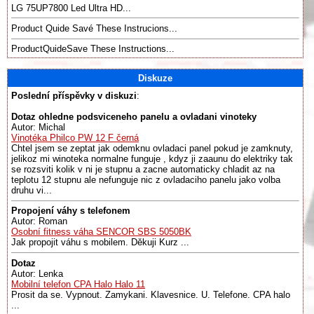
LG 75UP7800 Led Ultra HD...
Product Quide Savé These Instrucions...
ProductQuideSave These Instructions...
Diskuze
Poslední příspěvky v diskuzi
:
Dotaz ohledne podsviceneho panelu a ovladani vinoteky
Autor: Michal
Vinotéka Philco PW 12 F černá
Chtel jsem se zeptat jak odemknu ovladaci panel pokud je zamknuty,
jelikoz mi winoteka normalne funguje , kdyz ji zaaunu do elektriky tak
se rozsviti kolik v ni je stupnu a zacne automaticky chladit az na
teplotu 12 stupnu ale nefunguje nic z ovladaciho panelu jako volba
druhu vi...
Propojení váhy s telefonem
Autor: Roman
Osobní fitness váha SENCOR SBS 5050BK
Jak propojit váhu s mobilem. Děkuji Kurz ...
Dotaz
Autor: Lenka
Mobilní telefon CPA Halo Halo 11
Prosit da se. Vypnout. Zamykani. Klavesnice. U. Telefone. CPA halo
...