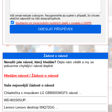
Váš email nebude zobrazen. Nezapomeňte jej vyplnit v případě, že chcete
obdržet odpověď na Váš dotaz/příspěvek.
Souhlasím se zpracováním osobních údajů v souladu s GDPR
Žádost o návod
Nenašli jste návod, který hledáte?
Dejte nám vědět a my se
pokusíme chybějící návod doplnit:
Hledám návod / Žádost o návod
Vaše nejnovější žádosti o návod
:
Chladnička s mrazákem LG GBB60SWGFS návod ...
WD-80150SUP...
Lenovo Lenovo desktop 5NQ72GG ...