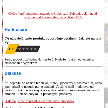
Náhled *.pdf souboru s návodem k obsluze
.
Zobrazit celý návod k
obsluze Elektrocentrála Kraft&Dele KD148
Hodnocení
0% uživatelů tento produkt doporučuje ostatním. Jak jste na tom
Vy?
Tento produkt už hodnotilo majitelů. Přidejte i Vaše hodnocení a
zkušenosti s výrobkem.
Diskuze
Zeptejte se našich techniků, máte-li problémy s nastavením, nebo
jste narazili v návodu na nejasnosti. Využijte naši moderovanou
diskuzi. Diskuze je veřejná a slouží i ostatním návštěvníkům našich
stránek, kteří se potýkají s podobnými problémy.
Diskuze je zatím prázdná - vložte první příspěvek