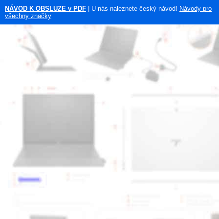
NÁVOD K OBSLUZE v PDF
| U nás naleznete český návod!
Návody pro
všechny značky