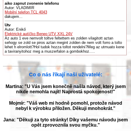
aiko zapnut zvonenie telefonu
Autor: VLADIMIR
Mobilní telefon TCL 4043
dakujem...
Utv
Autor: Enikő
Elektrické autíčko Beneo UTV XXL 24V
Az auto 1 eve nemvolt toltve feltettem es zolden vilagitott aztan
sehogy se zold se piros aztan megint zolden de nem volt forro a tolto
lehet h elromlott?Hol tudok hozza toltot rendelni?Meg az utmuato kene
a taviranyitohoz meg a muszerfalon a gombokhoz.....
Co o nás říkají naši uživatelé:
Martina: "U Vás jsem konečně našla návod, který jsem
nikde nemohla najít! Naprostá spokojenost!"
Mojmír: "Váš web mi hodně pomohl, protože návod
nebyl k výrobku přiložen. Děkuji mnohokrát."
Jana: "Děkuji za tyto stránky! Díky vašemu návodu jsem
opět zprovoznila svou myčku."