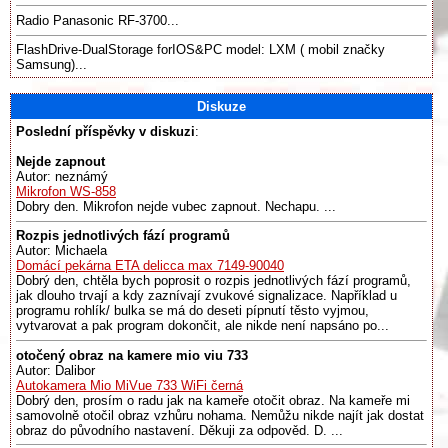
Radio Panasonic RF-3700...
FlashDrive-DualStorage forIOS&PC model: LXM ( mobil značky
Samsung)...
Diskuze
Poslední příspěvky v diskuzi
:
Nejde zapnout
Autor: neznámý
Mikrofon WS-858
Dobry den. Mikrofon nejde vubec zapnout. Nechapu. ...
Rozpis jednotlivých fází programů
Autor: Michaela
Domácí pekárna ETA delicca max 7149-90040
Dobrý den, chtěla bych poprosit o rozpis jednotlivých fází programů,
jak dlouho trvají a kdy zaznívají zvukové signalizace. Například u
programu rohlík/ bulka se má do deseti pípnutí těsto vyjmou,
vytvarovat a pak program dokončit, ale nikde není napsáno po...
otočený obraz na kamere mio viu 733
Autor: Dalibor
Autokamera Mio MiVue 733 WiFi černá
Dobrý den, prosím o radu jak na kameře otočit obraz. Na kameře mi
samovolně otočil obraz vzhůru nohama. Nemůžu nikde najít jak dostat
obraz do původního nastavení. Děkuji za odpověd. D. ...