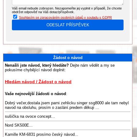
Váš email nebude zobrazen. Nezapomeňte jej vyplnit v případě, že chcete
obdržet odpověď na Váš dotaz/příspěvek.
Souhlasím se zpracováním osobních údajů v souladu s GDPR
Žádost o návod
Nenašli jste návod, který hledáte?
Dejte nám vědět a my se
pokusíme chybějící návod doplnit:
Hledám návod / Žádost o návod
Vaše nejnovější žádosti o návod
:
Dobrý večer,dostala jsem parni zehlicku singer ssg8000 ale tam nebyl
navod na obsluhu, prosím o zaslání.predem děkuji ...
sušička na ovoce concept...
Nord SK500E...
Kamille KM-6831 prosímo český návod...