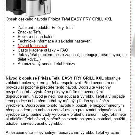
Obsah českého návodu Fritéza Tefal EASY FRY GRILL XXL
Zařazení produktu: Fritézy Tefal
Značka: Tefal
Popis a obsah balení
Technické informace a základní nastavení
Návod k obsluze
Často kladené otázky – FAQ
Jak vyřešit problém (nelze zapnout, nereaguje, píše chybu, co
dělat když...)
Autorizovaný servis Tefal Fritézy
Návod k obsluze Fritéza Tefal EASY FRY GRILL XXL
obsahuje
základní pokyny, které je třeba respektovat. Před uvedením do
provozu si pozorně přečtěte tento návod. Dodržujte všechny
bezpečnostní a výstražné pokyny a řiďte se uvedenými
doporučeními. Návod je nedílnou součástí výrobku Tefal a v případě
jeho prodeje nebo přemístění by měl být předán společně s
výrobkem. Dodržování tohoto návodu k použití je bezpodmínečným
předpokladem pro ochranu zdraví osob a pro uznání odpovědnosti
výrobce za případné vady výrobku v průběhu záruční lhůty. Stáhněte
si oficiální Tefal návod, v němž naleznete pokyny k instalaci, použití,
údržbě i servisu vašeho výrobku.
A nezapomeňte – nevhodným používáním výrobku Tefal výrazně