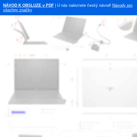
NÁVOD K OBSLUZE v PDF
| U nás naleznete český návod!
Návody pro
všechny značky