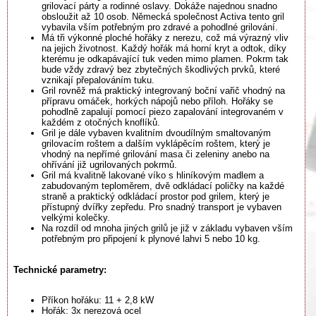
grilovací párty a rodinné oslavy. Dokáže najednou snadno
obsloužit až 10 osob. Německá společnost Activa tento gril
vybavila vším potřebným pro zdravé a pohodlné grilování.
Má tři výkonné ploché hořáky z nerezu, což má výrazný vliv
na jejich životnost. Každý hořák má horní kryt a odtok, díky
kterému je odkapávající tuk veden mimo plamen. Pokrm tak
bude vždy zdravý bez zbytečných škodlivých prvků, které
vznikají přepalováním tuku.
Gril rovněž má praktický integrovaný boční vařič vhodný na
přípravu omáček, horkých nápojů nebo příloh. Hořáky se
pohodlně zapalují pomocí piezo zapalování integrovaném v
každém z otočných knoflíků.
Gril je dále vybaven kvalitním dvoudílným smaltovaným
grilovacím roštem a dalším vyklápěcím roštem, který je
vhodný na nepřímé grilování masa či zeleniny anebo na
ohřívání již ugrilovaných pokrmů.
Gril má kvalitně lakované víko s hliníkovým madlem a
zabudovaným teploměrem, dvě odkládací poličky na každé
straně a praktický odkládací prostor pod grilem, který je
přístupný dvířky zepředu. Pro snadný transport je vybaven
velkými kolečky.
Na rozdíl od mnoha jiných grilů je již v základu vybaven vším
potřebným pro připojení k plynové lahvi 5 nebo 10 kg.
Technické parametry:
Příkon hořáku: 11 + 2,8 kW
Hořák: 3x nerezová ocel