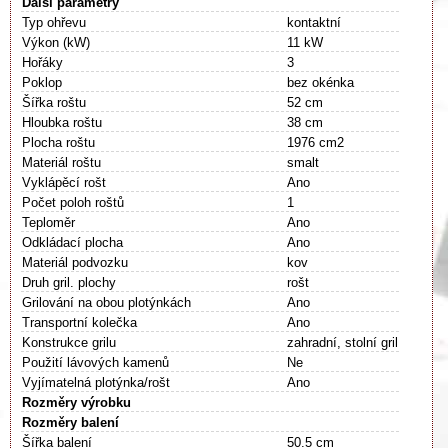
Další parametry
Typ ohřevu
kontaktní
Výkon (kW)
11 kW
Hořáky
3
Poklop
bez okénka
Šířka roštu
52 cm
Hloubka roštu
38 cm
Plocha roštu
1976 cm2
Materiál roštu
smalt
Vyklápěcí rošt
Ano
Počet poloh roštů
1
Teploměr
Ano
Odkládací plocha
Ano
Materiál podvozku
kov
Druh gril. plochy
rošt
Grilování na obou plotýnkách
Ano
Transportní kolečka
Ano
Konstrukce grilu
zahradní, stolní gril
Použití lávových kamenů
Ne
Vyjímatelná plotýnka/rošt
Ano
Rozměry výrobku
Rozměry balení
Šířka balení
50.5 cm