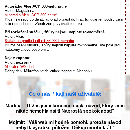
Autorádio Akai ACP 300-nefunguje
Autor: Magdalena
Autorádio AKAI ACP-300 černé
Prosím o radu co dělat: autorádio přestalo hrát, funguje jen podsvícení
a to i při odpojení všech zdroj- vypnutí motoru....
Při rozložení sušáku, šňůry nejsou napjaté rovnoměrně
Autor: Alois
Sušák na prádlo Leifheit 85286 Linomatic
Při rozložení sušáku, šňůry nejsou napjaté rovnoměrně Dvě pole jsou
natažený a dvě povolení ...
Nejde zapnout
Autor: neznámý
Mikrofon WS-858
Dobry den. Mikrofon nejde vubec zapnout. Nechapu. ...
Co o nás říkají naši uživatelé:
Martina: "U Vás jsem konečně našla návod, který jsem
nikde nemohla najít! Naprostá spokojenost!"
Mojmír: "Váš web mi hodně pomohl, protože návod
nebyl k výrobku přiložen. Děkuji mnohokrát."