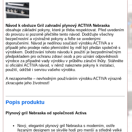
Návod k obsluze Gril zahradní plynový ACTIVA Nebraska
obsahuje základní pokyny, které je třeba respektovat. Před uvedením
do provozu si pozorně přečtěte tento návod. Dodržujte všechny
bezpečnostní a výstražné pokyny a řiďte se uvedenými
doporučeními. Návod je nedílnou součástí výrobku ACTIVA a v
případě jeho prodeje nebo přemístění by měl být předán společně s
výrobkem. Dodržování tohoto návodu k použití je bezpodmínečným
předpokladem pro ochranu zdraví osob a pro uznání odpovědnosti
výrobce za případné vady výrobku v průběhu záruční lhůty. Stáhněte
si oficiální ACTIVA návod, v němž naleznete pokyny k instalaci,
použití, údržbě i servisu vašeho výrobku.
A nezapomeňte – nevhodným používáním výrobku ACTIVA výrazně
zkracujete jeho životnost!
Popis produktu
Plynový gril Nebraska od společnosti Activa
Nový, elegantní plynový gril Nebraska s moderním, ostře
řezaným designem se skvěle hodí pro menší a středně velké