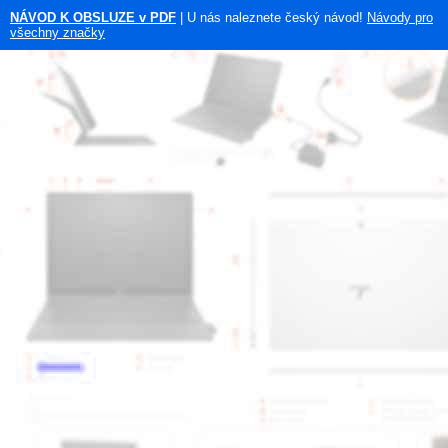
NÁVOD K OBSLUZE v PDF
| U nás naleznete český návod!
Návody pro
všechny značky