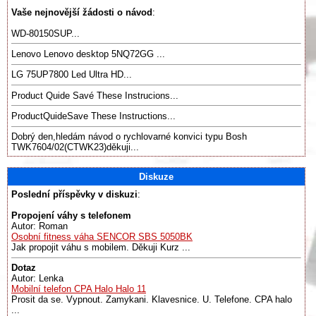
Vaše nejnovější žádosti o návod
:
WD-80150SUP...
Lenovo Lenovo desktop 5NQ72GG ...
LG 75UP7800 Led Ultra HD...
Product Quide Savé These Instrucions...
ProductQuideSave These Instructions...
Dobrý den,hledám návod o rychlovarné konvici typu Bosh
TWK7604/02(CTWK23)děkuji...
Diskuze
Poslední příspěvky v diskuzi
:
Propojení váhy s telefonem
Autor: Roman
Osobní fitness váha SENCOR SBS 5050BK
Jak propojit váhu s mobilem. Děkuji Kurz ...
Dotaz
Autor: Lenka
Mobilní telefon CPA Halo Halo 11
Prosit da se. Vypnout. Zamykani. Klavesnice. U. Telefone. CPA halo
...