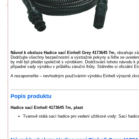
Návod k obsluze Hadice sací Einhell Grey 4173645 7m,
obsahuje zák
Dodržujte všechny bezpečnostní a výstražné pokyny a řiďte se uvedený
by měl být předán společně s výrobkem. Dodržování tohoto návodu k 
případné vady výrobku v průběhu záruční lhůty. Stáhněte si oficiální Ei
A nezapomeňte – nevhodným používáním výrobku Einhell výrazně zkrac
Popis produktu
Hadice sací Einhell 4173645 7m, plast
Tvarově stálá sací hadice pro vedení užitkové vody: Sací hadice