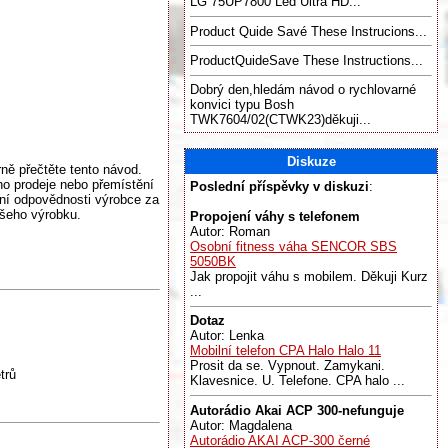
LG 75UP7800 Led Ultra HD...
Product Quide Savé These Instrucions...
ProductQuideSave These Instructions...
Dobrý den,hledám návod o rychlovarné
konvici typu Bosh
TWK7604/02(CTWK23)děkuji...
Diskuze
ně přečtěte tento návod.
ho prodeje nebo přemístění
Poslední příspěvky v diskuzi
:
ní odpovědnosti výrobce za
ašeho výrobku.
Propojení váhy s telefonem
Autor: Roman
Osobní fitness váha SENCOR SBS
5050BK
Jak propojit váhu s mobilem. Děkuji Kurz
...
Dotaz
Autor: Lenka
Mobilní telefon CPA Halo Halo 11
Prosit da se. Vypnout. Zamykani.
trů
Klavesnice. U. Telefone. CPA halo ...
Autorádio Akai ACP 300-nefunguje
Autor: Magdalena
Autorádio AKAI ACP-300 černé