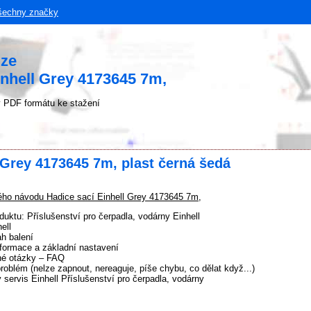
šechny značky
uze
inhell Grey 4173645 7m,
 PDF formátu ke stažení
 Grey 4173645 7m, plast černá šedá
ho návodu Hadice sací Einhell Grey 4173645 7m,
duktu: Příslušenství pro čerpadla, vodárny Einhell
ell
h balení
formace a základní nastavení
né otázky – FAQ
problém (nelze zapnout, nereaguje, píše chybu, co dělat když...)
 servis Einhell Příslušenství pro čerpadla, vodárny