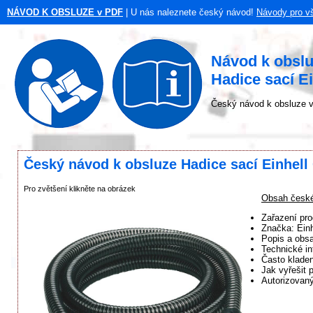
NÁVOD K OBSLUZE v PDF
| U nás naleznete český návod!
Návody pro v
Návod k obsl
Hadice sací E
Český návod k obsluze v
Český návod k obsluze Hadice sací Einhell
Pro zvětšení klikněte na obrázek
Obsah české
Zařazení pro
Značka: Einh
Popis a obsa
Technické in
Často klade
Jak vyřešit 
Autorizovaný