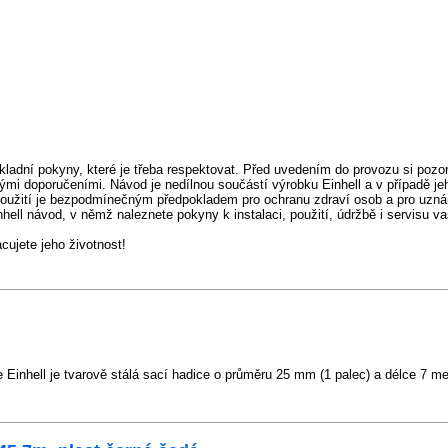
ladní pokyny, které je třeba respektovat. Před uvedením do provozu si pozor
mi doporučeními. Návod je nedílnou součástí výrobku Einhell a v případě je
použití je bezpodmínečným předpokladem pro ochranu zdraví osob a pro uzná
nhell návod, v němž naleznete pokyny k instalaci, použití, údržbě i servisu v
ujete jeho životnost!
 Einhell je tvarově stálá sací hadice o průměru 25 mm (1 palec) a délce 7 me