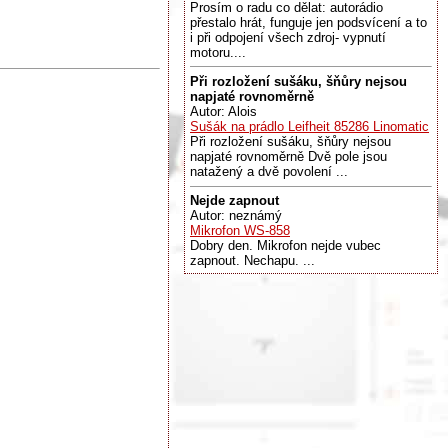
Prosím o radu co dělat: autorádio
přestalo hrát, funguje jen podsvícení a to
i při odpojení všech zdroj- vypnutí
motoru....
Při rozložení sušáku, šňůry nejsou
napjaté rovnoměrně
Autor: Alois
Sušák na prádlo Leifheit 85286 Linomatic
Při rozložení sušáku, šňůry nejsou
napjaté rovnoměrně Dvě pole jsou
natažený a dvě povolení ...
Nejde zapnout
Autor: neznámý
Mikrofon WS-858
Dobry den. Mikrofon nejde vubec
zapnout. Nechapu. ...