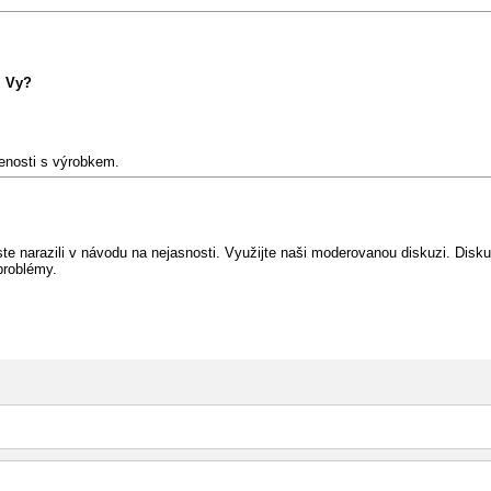
m Vy?
šenosti s výrobkem.
e narazili v návodu na nejasnosti. Využijte naši moderovanou diskuzi. Diskuz
problémy.