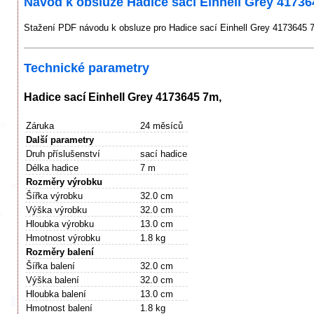
Návod k obsluze Hadice sací Einhell Grey 41736
Stažení PDF návodu k obsluze pro Hadice sací Einhell Grey 4173645 7
Technické parametry
Hadice sací Einhell Grey 4173645 7m,
Záruka
24 měsíců
Další parametry
Druh příslušenství
sací hadice
Délka hadice
7 m
Rozměry výrobku
Šířka výrobku
32.0 cm
Výška výrobku
32.0 cm
Hloubka výrobku
13.0 cm
Hmotnost výrobku
1.8 kg
Rozměry balení
Šířka balení
32.0 cm
Výška balení
32.0 cm
Hloubka balení
13.0 cm
Hmotnost balení
1.8 kg