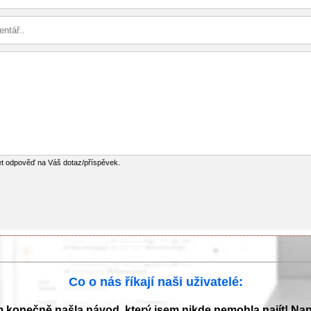
et odpověď na Váš dotaz/příspěvek.
Co o nás říkají naši uživatelé:
m konečně našla návod, který jsem nikde nemohla najít! Na