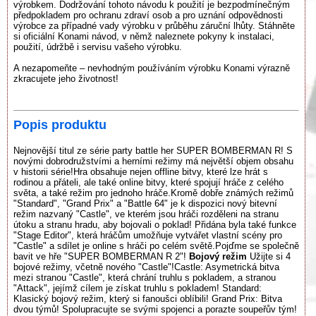
výrobkem. Dodržování tohoto návodu k použití je bezpodmínečným
předpokladem pro ochranu zdraví osob a pro uznání odpovědnosti
výrobce za případné vady výrobku v průběhu záruční lhůty. Stáhněte
si oficiální Konami návod, v němž naleznete pokyny k instalaci,
použití, údržbě i servisu vašeho výrobku.
A nezapomeňte – nevhodným používáním výrobku Konami výrazně
zkracujete jeho životnost!
Popis produktu
Nejnovější titul ze série party battle her SUPER BOMBERMAN R! S
novými dobrodružstvími a herními režimy má největší objem obsahu
v historii série!Hra obsahuje nejen offline bitvy, které lze hrát s
rodinou a přáteli, ale také online bitvy, které spojují hráče z celého
světa, a také režim pro jednoho hráče.Kromě dobře známých režimů
"Standard", "Grand Prix" a "Battle 64" je k dispozici nový bitevní
režim nazvaný "Castle", ve kterém jsou hráči rozděleni na stranu
útoku a stranu hradu, aby bojovali o poklad! Přidána byla také funkce
"Stage Editor", která hráčům umožňuje vytvářet vlastní scény pro
"Castle" a sdílet je online s hráči po celém světě.Pojďme se společně
bavit ve hře "SUPER BOMBERMAN R 2"!
Bojový režim
Užijte si 4
bojové režimy, včetně nového "Castle"!Castle: Asymetrická bitva
mezi stranou "Castle", která chrání truhlu s pokladem, a stranou
"Attack", jejímž cílem je získat truhlu s pokladem! Standard:
Klasický bojový režim, který si fanoušci oblíbili! Grand Prix: Bitva
dvou týmů! Spolupracujte se svými spojenci a porazte soupeřův tým!