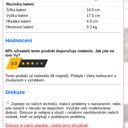
Rozměry balení
Šířka balení
14.0 cm
Výška balení
17.0 cm
Hloubka balení
4.0 cm
Hmotnost balení
0.3 kg
Hodnocení
60% uživatelů tento produkt doporučuje ostatním. Jak jste na
tom Vy?
Tento produkt už hodnotilo 49 majitelů. Přidejte i Vaše hodnocení a
zkušenosti s výrobkem.
Diskuze
Zeptejte se našich techniků, máte-li problémy s nastavením, nebo
jste narazili v návodu na nejasnosti. Využijte naši moderovanou
diskuzi. Diskuze je veřejná a slouží i ostatním návštěvníkům našich
stránek, kteří se potýkají s podobnými problémy.
Diskuze je zatím prázdná - vložte první příspěvek