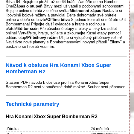
Bitva 64: Bojujte o přežití až se 64 hráči! Zaměřte se na Bomber
One!
Zápas o stupeň
Bitvy mezi uživateli s podobnými schopnostmi!
Bojujte online s hráči z celého světa!
Místnostní zápas
Nastavte si
libovolně bojové režimy a pravidla! Dejte dohromady své přátele
online a dobře se bavte!
Offline bitva
S jednou konzolí si můžete užít
Bombermana! Připojte další ovladače a hrajte s rodinou a
přáteli!
Editor scén
Přizpůsobené etapy s bloky a triky lze sdílet
online! Vytvářejte, hrajte, sdílejte a zkoumejte různé etapy pomocí
editoru etap!
Příběhový režim
Užijte si vylepšený příběhový režim!
Navštivte nové planety s Bombermanovými novými přáteli "Ellony" a
postavte se hrozbě vesmíru.
Návod k obsluze Hra Konami Xbox Super
Bomberman R2
Stažení PDF návodu k obsluze pro Hra Konami Xbox Super
Bomberman R2 není v současné době možné. Soubor není připraven.
Technické parametry
Hra Konami Xbox Super Bomberman R2
Záruka
24 měsíců