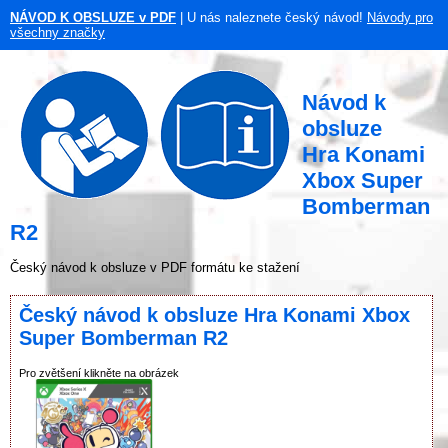
NÁVOD K OBSLUZE v PDF
| U nás naleznete český návod!
Návody pro
všechny značky
Návod k
obsluze
Hra Konami
Xbox Super
Bomberman
R2
Český návod k obsluze v PDF formátu ke stažení
Český návod k obsluze Hra Konami Xbox
Super Bomberman R2
Pro zvětšení klikněte na obrázek