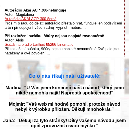
...
Autorádio Akai ACP 300-nefunguje
Autor: Magdalena
Autorádio AKAI ACP-300 černé
Prosím o radu co dělat: autorádio přestalo hrát, funguje jen podsvícení
a to i při odpojení všech zdroj- vypnutí motoru....
Při rozložení sušáku, šňůry nejsou napjaté rovnoměrně
Autor: Alois
Sušák na prádlo Leifheit 85286 Linomatic
Při rozložení sušáku, šňůry nejsou napjaté rovnoměrně Dvě pole jsou
natažený a dvě povolení ...
Co o nás říkají naši uživatelé:
Martina: "U Vás jsem konečně našla návod, který jsem
nikde nemohla najít! Naprostá spokojenost!"
Mojmír: "Váš web mi hodně pomohl, protože návod
nebyl k výrobku přiložen. Děkuji mnohokrát."
Jana: "Děkuji za tyto stránky! Díky vašemu návodu jsem
opět zprovoznila svou myčku."