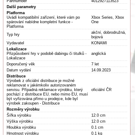
Partnumber
4012927113523
Další parametry
Platforma
Uvádí kompatibilní zařízení, které vám po
Xbox Series, Xbox
spárování nabídne kompletní funkce -
One
Platforma
akční, dobrodružná,
Typ hry
bojová
Vydavatel
KONAMI
Lokalizace
Přizpůsobení hry v podobě dabingu či titulků -
anglická
Lokalizace
Doporučený věk
7 let
Datum vydání
14.09.2023
Distribuce
Výrobek z oficiální distribuce je možné
reklamovat v jakémkoliv autorizovaném
servisu. Případná reklamace výrobku, který
oficiální ČR
pochází z distribuce EU, nebo mimo EU, musí
být vyřizována přímo u prodejce, kde byl
výrobek zakoupen - Distribuce
Rozměry výrobku
Šířka výrobku
12.0 cm
Výška výrobku
12.0 cm
Hloubka výrobku
0.1 cm
Hmotnost výrobku
0.1 kg