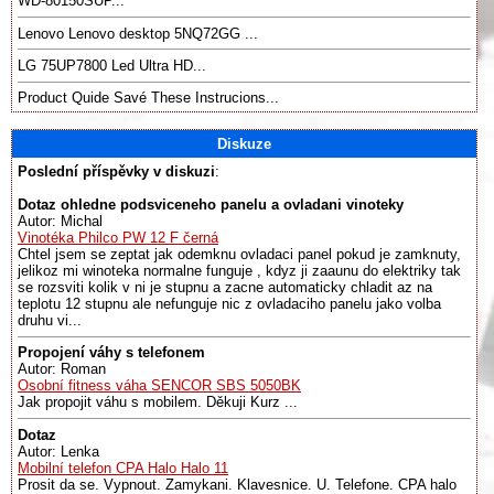
WD-80150SUP...
Lenovo Lenovo desktop 5NQ72GG ...
LG 75UP7800 Led Ultra HD...
Product Quide Savé These Instrucions...
Diskuze
Poslední příspěvky v diskuzi
:
Dotaz ohledne podsviceneho panelu a ovladani vinoteky
Autor: Michal
Vinotéka Philco PW 12 F černá
Chtel jsem se zeptat jak odemknu ovladaci panel pokud je zamknuty,
jelikoz mi winoteka normalne funguje , kdyz ji zaaunu do elektriky tak
se rozsviti kolik v ni je stupnu a zacne automaticky chladit az na
teplotu 12 stupnu ale nefunguje nic z ovladaciho panelu jako volba
druhu vi...
Propojení váhy s telefonem
Autor: Roman
Osobní fitness váha SENCOR SBS 5050BK
Jak propojit váhu s mobilem. Děkuji Kurz ...
Dotaz
Autor: Lenka
Mobilní telefon CPA Halo Halo 11
Prosit da se. Vypnout. Zamykani. Klavesnice. U. Telefone. CPA halo