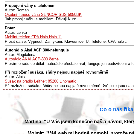
Propojení váhy s telefonem
Autor: Roman
Osobní fitness váha SENCOR SBS 5050BK
Jak propojit váhu s mobilem. Děkuji Kurz ...
Dotaz
Autor: Lenka
Mobilní telefon CPA Halo Halo 11
Prosit da se. Vypnout. Zamykani. Klavesnice. U. Telefone. CPA halo ...
Autorádio Akai ACP 300-nefunguje
Autor: Magdalena
Autorádio AKAI ACP-300 černé
Prosím o radu co dělat: autorádio přestalo hrát, funguje jen podsvícení a to
Při rozložení sušáku, šňůry nejsou napjaté rovnoměrně
Autor: Alois
Sušák na prádlo Leifheit 85286 Linomatic
Při rozložení sušáku, šňůry nejsou napjaté rovnoměrně Dvě pole jsou nata
Co o nás říkaj
Martina: "U Vás jsem konečně našla návod, kter
Mojmír: "Váš web mi hodně pomohl, protože ná