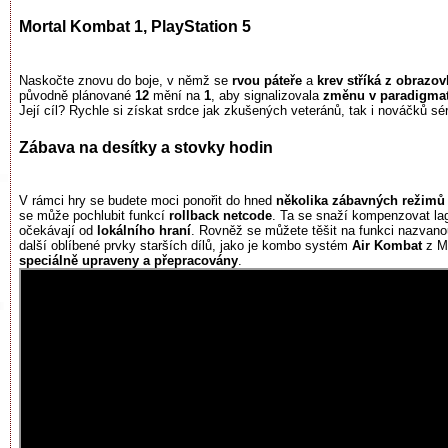
Mortal Kombat 1, PlayStation 5
Naskočte znovu do boje, v němž se
rvou páteře
a
krev stříká z obrazov
původně plánované
12
mění na
1
, aby signalizovala
změnu v paradigma
Její cíl? Rychle si získat srdce jak zkušených veteránů, tak i nováčků sér
Zábava na desítky a stovky hodin
V rámci hry se budete moci ponořit do hned
několika zábavných režimů
se může pochlubit funkcí
rollback netcode
. Ta se snaží kompenzovat la
očekávají od
lokálního hraní
. Rovněž se můžete těšit na funkci nazvano
další oblíbené prvky starších dílů, jako je kombo systém
Air Kombat
z Mo
speciálně upraveny a přepracovány
.