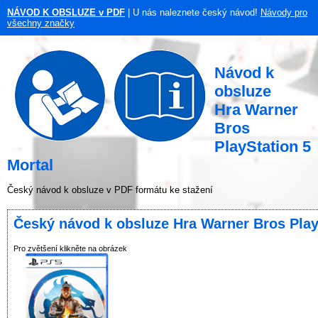
NÁVOD K OBSLUZE v PDF
| U nás naleznete český návod!
Návody pro
všechny značky
Návod k
obsluze
Hra Warner
Bros
PlayStation 5
Mortal
Český návod k obsluze v PDF formátu ke stažení
Český návod k obsluze Hra Warner Bros Play
Pro zvětšení klikněte na obrázek