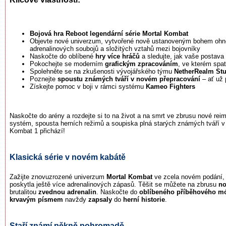
Bojová hra
Reboot legendární série Mortal Kombat
Objevte nové univerzum, vytvořené nově ustanoveným bohem oh
adrenalinových soubojů a složitých vztahů mezi bojovníky
Naskočte do oblíbené
hry více hráčů
a sledujte, jak vaše postava
Pokochejte se moderním
grafickým zpracováním
, ve kterém spat
Spolehněte se na zkušenosti vývojářského týmu
NetherRealm Stu
Poznejte
spoustu známých tváří v novém přepracování
– ať už 
Získejte pomoc v boji v rámci systému
Kameo Fighters
Naskočte do arény a rozdejte si to na život a na smrt ve zbrusu nové re
systém, spousta herních režimů a soupiska plná starých známých tváří v 
Kombat 1 přichází!
Klasická série v novém kabátě
Zažijte znovuzrozené univerzum
Mortal Kombat
ve zcela novém podání,
poskytla ještě více adrenalinových zápasů. Těšit se můžete na zbrusu
no
brutalitou
zvednou adrenalin
. Naskočte do
oblíbeného příběhového 
krvavým písmem
navždy
zapsaly
do
herní historie
.
Staří známí pěkně pohromadě