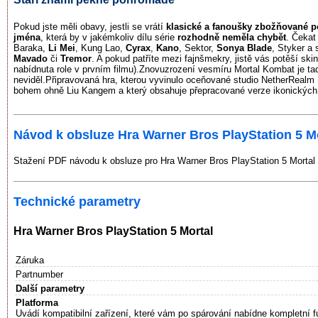
Pokud jste měli obavy, jestli se vrátí
klasické a fanoušky zbožňované p
jména
, která by v jakémkoliv dílu série
rozhodně neměla chybět
. Čekat
Baraka,
Li Mei
, Kung Lao,
Cyrax
,
Kano
, Sektor,
Sonya Blade
, Styker a
Mavado
či
Tremor
. A pokud patříte mezi fajnšmekry, jistě vás potěší ski
nabídnuta role v prvním filmu).Znovuzrození vesmíru Mortal Kombat je tady
neviděl.Připravovaná hra, kterou vyvinulo oceňované studio NetherRealm 
bohem ohně Liu Kangem a který obsahuje přepracované verze ikonických po
Návod k obsluze Hra Warner Bros PlayStation 5 M
Stažení PDF návodu k obsluze pro Hra Warner Bros PlayStation 5 Mortal
Technické parametry
Hra Warner Bros PlayStation 5 Mortal
Záruka
Partnumber
Další parametry
Platforma
Uvádí kompatibilní zařízení, které vám po spárování nabídne kompletní f