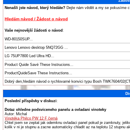
Žádos
Nenašli jste návod, který hledáte?
Dejte nám vědět a my se pokusíme chy
Hledám návod / Žádost o návod
Vaše nejnovější žádosti o návod
:
WD-80150SUP...
Lenovo Lenovo desktop 5NQ72GG ...
LG 75UP7800 Led Ultra HD...
Product Quide Savé These Instrucions...
ProductQuideSave These Instructions...
Dobrý den,hledám návod o rychlovarné konvici typu Bosh TWK7604/02(CT
Di
Poslední příspěvky v diskuzi
:
Dotaz ohledne podsviceneho panelu a ovladani vinoteky
Autor: Michal
Vinotéka Philco PW 12 F černá
Chtel jsem se zeptat jak odemknu ovladaci panel pokud je zamknuty, jeliko
kolik v ni je stupnu a zacne automaticky chladit az na teplotu 12 stupnu al