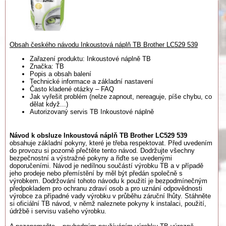
Obsah českého návodu Inkoustová náplň TB Brother LC529 539
Zařazení produktu: Inkoustové náplně TB
Značka: TB
Popis a obsah balení
Technické informace a základní nastavení
Často kladené otázky – FAQ
Jak vyřešit problém (nelze zapnout, nereaguje, píše chybu, co
dělat když...)
Autorizovaný servis TB Inkoustové náplně
Návod k obsluze Inkoustová náplň TB Brother LC529 539
obsahuje základní pokyny, které je třeba respektovat. Před uvedením
do provozu si pozorně přečtěte tento návod. Dodržujte všechny
bezpečnostní a výstražné pokyny a řiďte se uvedenými
doporučeními. Návod je nedílnou součástí výrobku TB a v případě
jeho prodeje nebo přemístění by měl být předán společně s
výrobkem. Dodržování tohoto návodu k použití je bezpodmínečným
předpokladem pro ochranu zdraví osob a pro uznání odpovědnosti
výrobce za případné vady výrobku v průběhu záruční lhůty. Stáhněte
si oficiální TB návod, v němž naleznete pokyny k instalaci, použití,
údržbě i servisu vašeho výrobku.