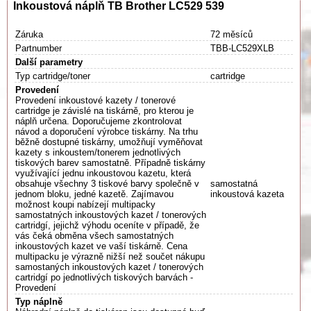
Inkoustová náplň TB Brother LC529 539
Záruka
72 měsíců
Partnumber
TBB-LC529XLB
Další parametry
Typ cartridge/toner
cartridge
Provedení
Provedení inkoustové kazety / tonerové
cartridge je závislé na tiskárně, pro kterou je
náplň určena. Doporučujeme zkontrolovat
návod a doporučení výrobce tiskárny. Na trhu
běžně dostupné tiskárny, umožňují vyměňovat
kazety s inkoustem/tonerem jednotlivých
tiskových barev samostatně. Případně tiskárny
využívající jednu inkoustovou kazetu, která
obsahuje všechny 3 tiskové barvy společně v
samostatná
jednom bloku, jedné kazetě. Zajímavou
inkoustová kazeta
možnost koupi nabízejí multipacky
samostatných inkoustových kazet / tonerových
cartridgí, jejichž výhodu oceníte v případě, že
vás čeká obměna všech samostatných
inkoustových kazet ve vaší tiskárně. Cena
multipacku je výrazně nižší než součet nákupu
samostaných inkoustových kazet / tonerových
cartridgí po jednotlivých tiskových barvách -
Provedení
Typ náplně