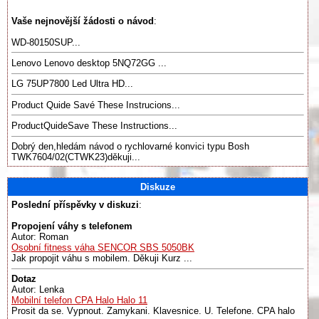
Vaše nejnovější žádosti o návod
:
WD-80150SUP...
Lenovo Lenovo desktop 5NQ72GG ...
LG 75UP7800 Led Ultra HD...
Product Quide Savé These Instrucions...
ProductQuideSave These Instructions...
Dobrý den,hledám návod o rychlovarné konvici typu Bosh
TWK7604/02(CTWK23)děkuji...
Diskuze
Poslední příspěvky v diskuzi
:
Propojení váhy s telefonem
Autor: Roman
Osobní fitness váha SENCOR SBS 5050BK
Jak propojit váhu s mobilem. Děkuji Kurz ...
Dotaz
Autor: Lenka
Mobilní telefon CPA Halo Halo 11
Prosit da se. Vypnout. Zamykani. Klavesnice. U. Telefone. CPA halo