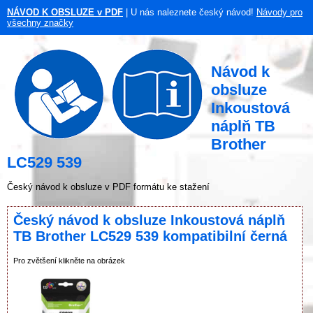
NÁVOD K OBSLUZE v PDF
| U nás naleznete český návod!
Návody pro
všechny značky
Návod k
obsluze
Inkoustová
náplň TB
Brother
LC529 539
Český návod k obsluze v PDF formátu ke stažení
Český návod k obsluze Inkoustová náplň
TB Brother LC529 539 kompatibilní černá
Pro zvětšení klikněte na obrázek