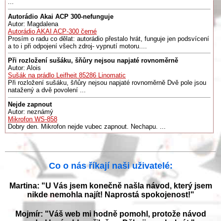
...
Autorádio Akai ACP 300-nefunguje
Autor: Magdalena
Autorádio AKAI ACP-300 černé
Prosím o radu co dělat: autorádio přestalo hrát, funguje jen podsvícení
a to i při odpojení všech zdroj- vypnutí motoru....
Při rozložení sušáku, šňůry nejsou napjaté rovnoměrně
Autor: Alois
Sušák na prádlo Leifheit 85286 Linomatic
Při rozložení sušáku, šňůry nejsou napjaté rovnoměrně Dvě pole jsou
natažený a dvě povolení ...
Nejde zapnout
Autor: neznámý
Mikrofon WS-858
Dobry den. Mikrofon nejde vubec zapnout. Nechapu. ...
Co o nás říkají naši uživatelé:
Martina: "U Vás jsem konečně našla návod, který jsem
nikde nemohla najít! Naprostá spokojenost!"
Mojmír: "Váš web mi hodně pomohl, protože návod