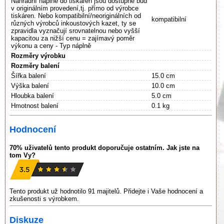
Náhradní náplně do tiskáren jsou dostupné buď
v originálním provedení,tj. přímo od výrobce
tiskáren. Nebo kompatibilní/neoriginálních od
kompatibilní
různých výrobců inkoustových kazet, ty se
zpravidla vyznačují srovnatelnou nebo vyšší
kapacitou za nižší cenu = zajímavý poměr
výkonu a ceny - Typ náplně
Rozměry výrobku
Rozměry balení
Šířka balení
15.0 cm
Výška balení
10.0 cm
Hloubka balení
5.0 cm
Hmotnost balení
0.1 kg
Hodnocení
70% uživatelů tento produkt doporučuje ostatním. Jak jste na
tom Vy?
Tento produkt už hodnotilo 91 majitelů. Přidejte i Vaše hodnocení a
zkušenosti s výrobkem.
Diskuze