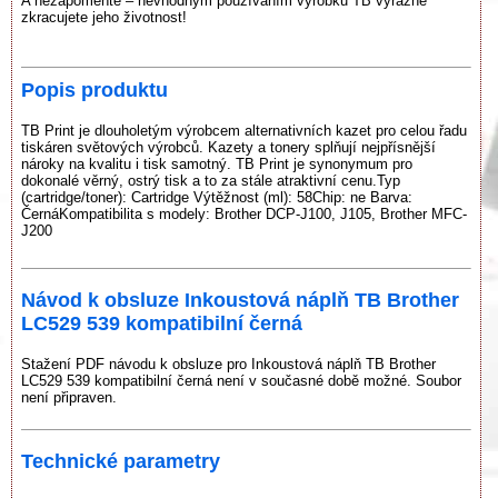
A nezapomeňte – nevhodným používáním výrobku TB výrazně
zkracujete jeho životnost!
Popis produktu
TB Print je dlouholetým výrobcem alternativních kazet pro celou řadu
tiskáren světových výrobců. Kazety a tonery splňují nejpřísnější
nároky na kvalitu i tisk samotný. TB Print je synonymum pro
dokonalé věrný, ostrý tisk a to za stále atraktivní cenu.Typ
(cartridge/toner): Cartridge Výtěžnost (ml): 58Chip: ne Barva:
ČernáKompatibilita s modely: Brother DCP-J100, J105, Brother MFC-
J200
Návod k obsluze Inkoustová náplň TB Brother
LC529 539 kompatibilní černá
Stažení PDF návodu k obsluze pro Inkoustová náplň TB Brother
LC529 539 kompatibilní černá není v současné době možné. Soubor
není připraven.
Technické parametry