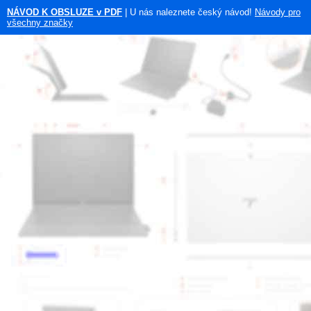
NÁVOD K OBSLUZE v PDF
| U nás naleznete český návod!
Návody pro
všechny značky