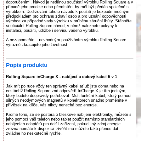
doporučeními. Návod je nedílnou součástí výrobku Rolling Square a v
případě jeho prodeje nebo přemístění by měl být předán společně s
výrobkem. Dodržování tohoto návodu k použití je bezpodmínečným
předpokladem pro ochranu zdraví osob a pro uznání odpovědnosti
výrobce za případné vady výrobku v průběhu záruční lhůty. Stáhněte
si oficiální Rolling Square návod, v němž naleznete pokyny k
instalaci, použití, údržbě i servisu vašeho výrobku.
A nezapomeňte – nevhodným používáním výrobku Rolling Square
výrazně zkracujete jeho životnost!
Popis produktu
Rolling Square inCharge X - nabíjecí a datový kabel 6 v 1
Jak mít po ruce vždy ten správný kabel ať už jste doma nebo na
cestách? Rolling Square zná odpověď! InCharge X je tím jediným,
který budete doopravdy potřebovat. Multifunkční kabel, který pomocí
silných neodymových magnetů v konektorech snadno proměníte v
přívěsek na klíče, vás nikdy nenechá bez energie.
Kromě toho, že se postará o bleskové nabíjení elektroniky, můžete s
jeho pomocí váš telefon nebo tablet použít namísto standardních
nabíjecích adaptérů pro další zařízení, pokud jiný zdroj energie
zrovna nemáte k dispozici. Svěřit mu můžete také přenos dat –
zvládne ho neskutečně rychle.