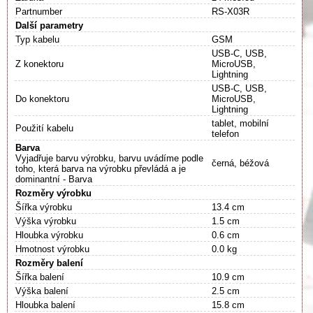
Partnumber
RS-X03R
Další parametry
Typ kabelu
GSM
USB-C, USB,
Z konektoru
MicroUSB,
Lightning
USB-C, USB,
Do konektoru
MicroUSB,
Lightning
tablet, mobilní
Použití kabelu
telefon
Barva
Vyjadřuje barvu výrobku, barvu uvádíme podle
černá, béžová
toho, která barva na výrobku převládá a je
dominantní - Barva
Rozměry výrobku
Šířka výrobku
13.4 cm
Výška výrobku
1.5 cm
Hloubka výrobku
0.6 cm
Hmotnost výrobku
0.0 kg
Rozměry balení
Šířka balení
10.9 cm
Výška balení
2.5 cm
Hloubka balení
15.8 cm