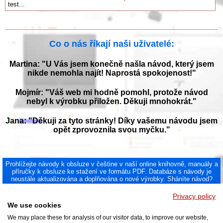
test...
Co o nás říkají naši uživatelé:
Martina: "U Vás jsem konečně našla návod, který jsem
nikde nemohla najít! Naprostá spokojenost!"
Mojmír: "Váš web mi hodně pomohl, protože návod
nebyl k výrobku přiložen. Děkuji mnohokrát."
Jana: "Děkuji za tyto stránky! Díky vašemu návodu jsem
opět zprovoznila svou myčku."
Prohlížejte návody k obsluze v češtine v naší online knihovně, manuály a
příručky k obsluze ke stažení ve formátu PDF. Databáze s návody je
neustále aktualizována a doplňována o nové výrobky. Sháníte návod?
Požádejte nás!
NAVOD-K-OBSLUZE.cz
|
Jak přeložit PDF do češtiny
|
Kontakt
|
Privacy policy
DMCA
© 2026
We use cookies
We may place these for analysis of our visitor data, to improve our website,