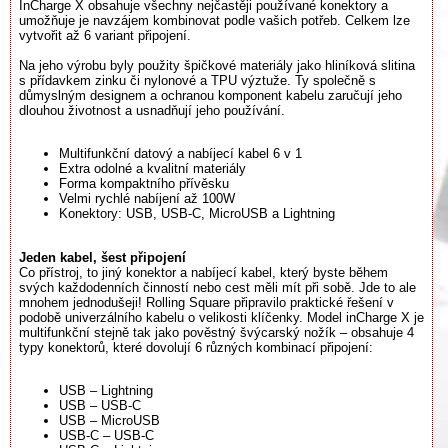
InCharge X obsahuje všechny nejčastěji používané konektory a
umožňuje je navzájem kombinovat podle vašich potřeb. Celkem lze
vytvořit až 6 variant připojení.
Na jeho výrobu byly použity špičkové materiály jako hliníková slitina
s přídavkem zinku či nylonové a TPU výztuže. Ty společně s
důmyslným designem a ochranou komponent kabelu zaručují jeho
dlouhou životnost a usnadňují jeho používání.
Multifunkční datový a nabíjecí kabel 6 v 1
Extra odolné a kvalitní materiály
Forma kompaktního přívěsku
Velmi rychlé nabíjení až 100W
Konektory: USB, USB-C, MicroUSB a Lightning
Jeden kabel, šest připojení
Co přístroj, to jiný konektor a nabíjecí kabel, který byste během
svých každodenních činností nebo cest měli mít při sobě. Jde to ale
mnohem jednodušeji! Rolling Square připravilo praktické řešení v
podobě univerzálního kabelu o velikosti klíčenky. Model inCharge X je
multifunkční stejně tak jako pověstný švýcarský nožík – obsahuje 4
typy konektorů, které dovolují 6 různých kombinací připojení:
USB – Lightning
USB – USB-C
USB – MicroUSB
USB-C – USB-C