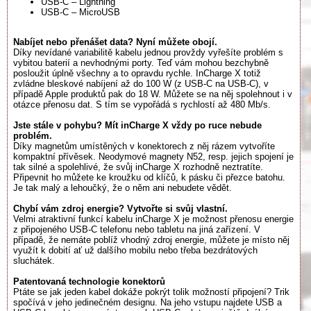
USB-C – Lightning
USB-C – MicroUSB
Nabíjet nebo přenášet data? Nyní můžete obojí.
Díky nevídané variabilitě kabelu jednou provždy vyřešíte problém s
vybitou baterií a nevhodnými porty. Teď vám mohou bezchybně
posloužit úplně všechny a to opravdu rychle. InCharge X totiž
zvládne bleskové nabíjení až do 100 W (z USB-C na USB-C), v
případě Apple produktů pak do 18 W. Můžete se na něj spolehnout i v
otázce přenosu dat. S tím se vypořádá s rychlostí až 480 Mb/s.
Jste stále v pohybu? Mít inCharge X vždy po ruce nebude
problém.
Díky magnetům umístěných v konektorech z něj rázem vytvoříte
kompaktní přívěsek. Neodymové magnety N52, resp. jejich spojení je
tak silné a spolehlivé, že svůj inCharge X rozhodně neztratíte.
Připevnit ho můžete ke kroužku od klíčů, k pásku či přezce batohu.
Je tak malý a lehoučký, že o něm ani nebudete vědět.
Chybí vám zdroj energie? Vytvořte si svůj vlastní.
Velmi atraktivní funkcí kabelu inCharge X je možnost přenosu energie
z připojeného USB-C telefonu nebo tabletu na jiná zařízení. V
případě, že nemáte poblíž vhodný zdroj energie, můžete je místo něj
využít k dobití ať už dalšího mobilu nebo třeba bezdrátových
sluchátek.
Patentovaná technologie konektorů
Ptáte se jak jeden kabel dokáže pokrýt tolik možností připojení? Trik
spočívá v jeho jedinečném designu. Na jeho vstupu najdete USB a