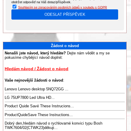
obdržet odpověď na Váš dotaz/příspěvek.
Souhlasím se zpracováním osobních údajů v souladu s GDPR
Žádost o návod
Nenašli jste návod, který hledáte?
Dejte nám vědět a my se
pokusíme chybějící návod doplnit:
Hledám návod / Žádost o návod
Vaše nejnovější žádosti o návod
:
Lenovo Lenovo desktop 5NQ72GG ...
LG 75UP7800 Led Ultra HD...
Product Quide Savé These Instrucions...
ProductQuideSave These Instructions...
Dobrý den,hledám návod o rychlovarné konvici typu Bosh
TWK7604/02(CTWK23)děkuji...