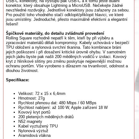
USB-C konektory, na výstupu pak USB-C a k tomu ještě duální
konektor, který obsahuje Lightning a MicroUSB. Nečekejte žádné
nevzhledné rozdvojky. Jednotlivé konektory jsou zařazeny za sebou.
Pro použití toho vhodného stačí odklopit/přiklopit hlavici, ve které
jsou umístěny. Jednoduché, přesto maximálně efektivní a elegantní
řešení!
Špičkové materiály, do detailu zvládnuté provedení
Rolling Square rozhodně nepatří k těm, kteří by při výběru a
zpracování materiálů dělali kompromisy. Kabely uchovává v bezpečí
TPU obložení a nylonová svrchní tkanina. Tato kombinace brání
jejich poškození i při dosažení kritické úrovně ohybu. V samotném
jejich jádru byste pak našli 200 měděných vodičů v izolaci. Kovový
kryt z hliníkové slitiny pro změnu poskytuje nejpevnější možnou
ochranu portům. Vše vyrobeno s důrazem na trvanlivost, odolnost a
dlouhou životnost.
Specifikace:
Velikost: 72 x 15 x 6,4mm
Hmotnost: 27g
Rychlost přenosu dat: 480 Mbps / 60 MBps
Rychlost nabíjení: až 100 W, Apple zařízení 18 W
Kovový kryt portů
200 pletených měděných drátů
N52 magnety
Kabel vyztužený TPU
Nylonová výztuž
Aramidová vlákna