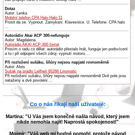
Dotaz
Autor: Lenka
Mobilní telefon CPA Halo Halo 11
Prosit da se. Vypnout. Zamykani. Klavesnice. U. Telefone. CPA halo
...
Autorádio Akai ACP 300-nefunguje
Autor: Magdalena
Autorádio AKAI ACP-300 černé
Prosím o radu co dělat: autorádio přestalo hrát, funguje jen podsvícení
a to i při odpojení všech zdroj- vypnutí motoru....
Při rozložení sušáku, šňůry nejsou napjaté rovnoměrně
Autor: Alois
Sušák na prádlo Leifheit 85286 Linomatic
Při rozložení sušáku, šňůry nejsou napjaté rovnoměrně Dvě pole jsou
natažený a dvě povolení ...
Co o nás říkají naši uživatelé:
Martina: "U Vás jsem konečně našla návod, který jsem
nikde nemohla najít! Naprostá spokojenost!"
Mojmír: "Váš web mi hodně pomohl, protože návod