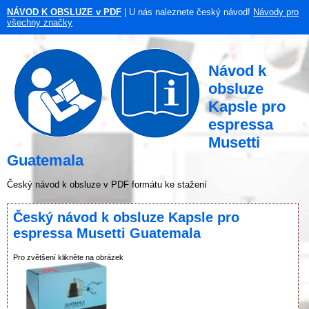
NÁVOD K OBSLUZE v PDF
| U nás naleznete český návod!
Návody pro
všechny značky
Návod k
obsluze
Kapsle pro
espressa
Musetti
Guatemala
Český návod k obsluze v PDF formátu ke stažení
Český návod k obsluze Kapsle pro
espressa Musetti Guatemala
Pro zvětšení klikněte na obrázek