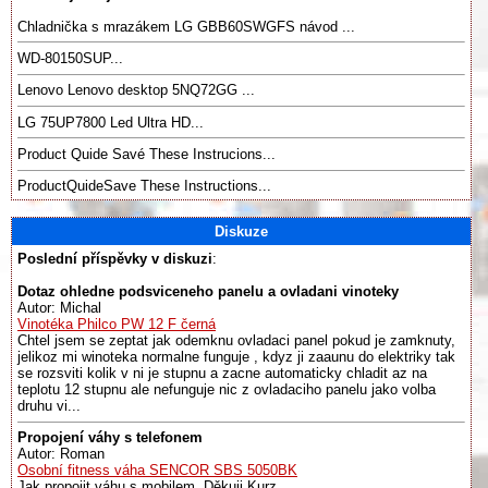
Chladnička s mrazákem LG GBB60SWGFS návod ...
WD-80150SUP...
Lenovo Lenovo desktop 5NQ72GG ...
LG 75UP7800 Led Ultra HD...
Product Quide Savé These Instrucions...
ProductQuideSave These Instructions...
Diskuze
Poslední příspěvky v diskuzi
:
Dotaz ohledne podsviceneho panelu a ovladani vinoteky
Autor: Michal
Vinotéka Philco PW 12 F černá
Chtel jsem se zeptat jak odemknu ovladaci panel pokud je zamknuty,
jelikoz mi winoteka normalne funguje , kdyz ji zaaunu do elektriky tak
se rozsviti kolik v ni je stupnu a zacne automaticky chladit az na
teplotu 12 stupnu ale nefunguje nic z ovladaciho panelu jako volba
druhu vi...
Propojení váhy s telefonem
Autor: Roman
Osobní fitness váha SENCOR SBS 5050BK
Jak propojit váhu s mobilem. Děkuji Kurz ...