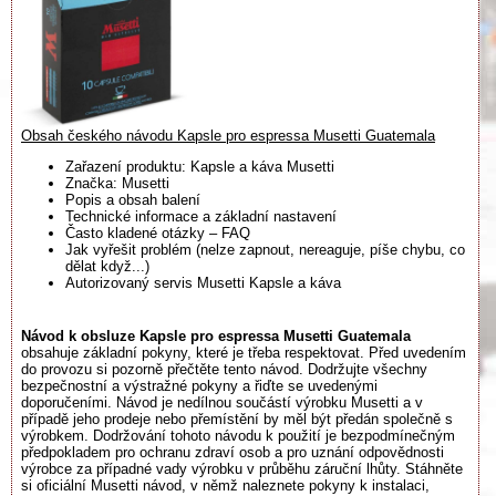
Obsah českého návodu Kapsle pro espressa Musetti Guatemala
Zařazení produktu: Kapsle a káva Musetti
Značka: Musetti
Popis a obsah balení
Technické informace a základní nastavení
Často kladené otázky – FAQ
Jak vyřešit problém (nelze zapnout, nereaguje, píše chybu, co
dělat když...)
Autorizovaný servis Musetti Kapsle a káva
Návod k obsluze Kapsle pro espressa Musetti Guatemala
obsahuje základní pokyny, které je třeba respektovat. Před uvedením
do provozu si pozorně přečtěte tento návod. Dodržujte všechny
bezpečnostní a výstražné pokyny a řiďte se uvedenými
doporučeními. Návod je nedílnou součástí výrobku Musetti a v
případě jeho prodeje nebo přemístění by měl být předán společně s
výrobkem. Dodržování tohoto návodu k použití je bezpodmínečným
předpokladem pro ochranu zdraví osob a pro uznání odpovědnosti
výrobce za případné vady výrobku v průběhu záruční lhůty. Stáhněte
si oficiální Musetti návod, v němž naleznete pokyny k instalaci,