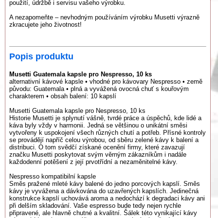
použití, údržbě i servisu vašeho výrobku.
A nezapomeňte – nevhodným používáním výrobku Musetti výrazně
zkracujete jeho životnost!
Popis produktu
Musetti Guatemala kapsle pro Nespresso, 10 ks
alternativní kávové kapsle • vhodné pro kávovary Nespresso • země
původu: Guatemala • plná a vyvážená ovocná chuť s kouřovým
charakterem • obsah balení: 10 kapslí
Musetti Guatemala kapsle pro Nespresso, 10 ks
Historie Musetti je splynutí vášně, tvrdé práce a úspěchů, kde lidé a
káva byly vždy v harmonii. Jedná se většinou o unikátní směsi
vytvořeny k uspokojení všech různých chutí a potřeb. Přísné kontroly
se provádějí napříč celou výrobou, od sběru zelené kávy k balení a
distribuci. O tom svědčí získané ocenění firmy, které zavazují
značku Musetti poskytovat svým věrným zákazníkům i nadále
každodenní potěšení z její prvotřídní a nezaměnitelné kávy.
Nespresso kompatibilní kapsle
Směs pražené mleté kávy balené do jedno porcových kapslí. Směs
kávy je vyvážena a dávkována do uzavřených kapslích. Jedinečná
konstrukce kapslí uchovává aroma a nedochází k degradaci kávy ani
při delším skladování. Vaše espresso bude tedy nejen rychle
připravené, ale hlavně chutné a kvalitní. Šálek této vynikající kávy