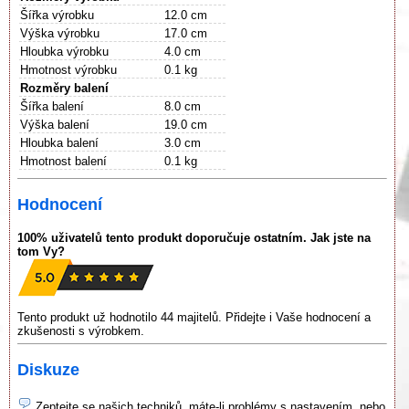
Šířka výrobku
12.0 cm
Výška výrobku
17.0 cm
Hloubka výrobku
4.0 cm
Hmotnost výrobku
0.1 kg
Rozměry balení
Šířka balení
8.0 cm
Výška balení
19.0 cm
Hloubka balení
3.0 cm
Hmotnost balení
0.1 kg
Hodnocení
100% uživatelů tento produkt doporučuje ostatním. Jak jste na
tom Vy?
Tento produkt už hodnotilo 44 majitelů. Přidejte i Vaše hodnocení a
zkušenosti s výrobkem.
Diskuze
Zeptejte se našich techniků, máte-li problémy s nastavením, nebo