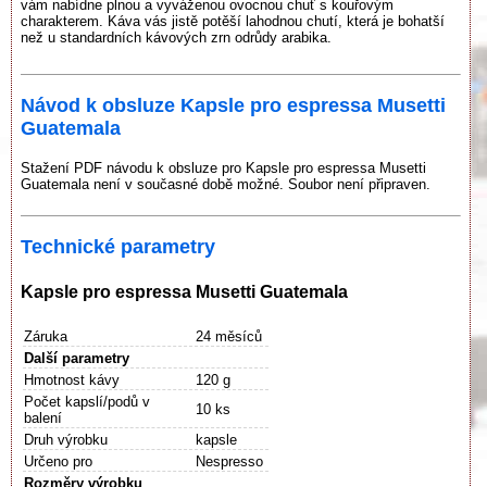
vám nabídne plnou a vyváženou ovocnou chuť s kouřovým
charakterem. Káva vás jistě potěší lahodnou chutí, která je bohatší
než u standardních kávových zrn odrůdy arabika.
Návod k obsluze Kapsle pro espressa Musetti
Guatemala
Stažení PDF návodu k obsluze pro Kapsle pro espressa Musetti
Guatemala není v současné době možné. Soubor není připraven.
Technické parametry
Kapsle pro espressa Musetti Guatemala
Záruka
24 měsíců
Další parametry
Hmotnost kávy
120 g
Počet kapslí/podů v
10 ks
balení
Druh výrobku
kapsle
Určeno pro
Nespresso
Rozměry výrobku