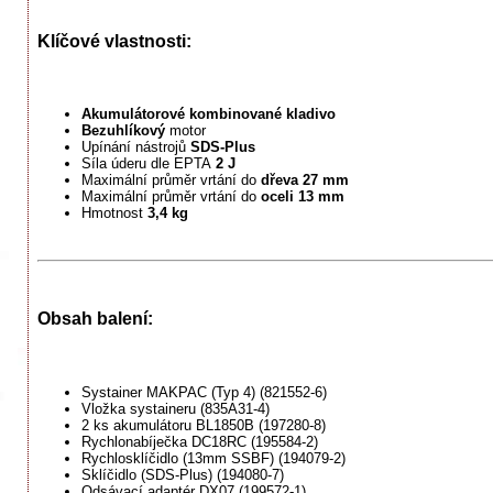
Klíčové vlastnosti:
Akumulátorové kombinované kladivo
Bezuhlíkový
motor
Upínání nástrojů
SDS-Plus
Síla úderu dle EPTA
2 J
Maximální průměr vrtání do
dřeva 27 mm
Maximální průměr vrtání do
oceli 13 mm
Hmotnost
3,4 kg
Obsah balení:
Systainer MAKPAC (Typ 4) (821552-6)
Vložka systaineru (835A31-4)
2 ks akumulátoru BL1850B (197280-8)
Rychlonabíječka DC18RC (195584-2)
Rychlosklíčidlo (13mm SSBF) (194079-2)
Sklíčidlo (SDS-Plus) (194080-7)
Odsávací adaptér DX07 (199572-1)