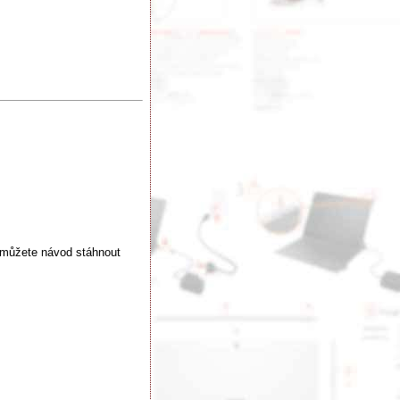
 můžete návod stáhnout