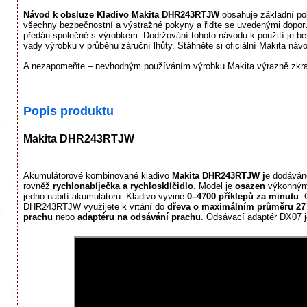
Návod k obsluze Kladivo Makita DHR243RTJW
obsahuje základní pok
všechny bezpečnostní a výstražné pokyny a řiďte se uvedenými doporuč
předán společně s výrobkem. Dodržování tohoto návodu k použití je 
vady výrobku v průběhu záruční lhůty. Stáhněte si oficiální Makita náv
A nezapomeňte – nevhodným používáním výrobku Makita výrazně zkrac
Popis produktu
Makita DHR243RTJW
Akumulátorové kombinované kladivo
Makita DHR243RTJW j
e dodáván
rovněž
rychlonabíječka a rychlosklíčidlo
. Model je
osazen
výkonný
jedno nabití akumulátoru. Kladivo vyvine
0–4700 příklepů
za minutu
.
DHR243RTJW využijete k vrtání do
dřeva o maximálním průměru 2
prachu
nebo
adaptéru na odsávání prachu
. Odsávací adaptér DX07 j