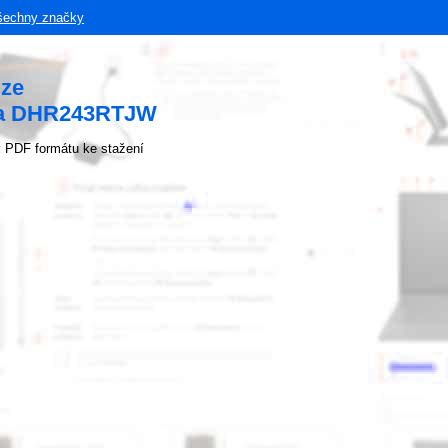
šechny značky
uze
ta DHR243RTJW
 PDF formátu ke stažení