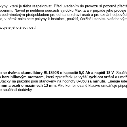
yny, které je třeba respektovat. Před uvedením do provozu si pozorně přečtě
eními. Návod je nedílnou součástí výrobku Makita a v případě jeho prodeje
bezpodmínečným předpokladem pro ochranu zdraví osob a pro uznání odpovědn
od, v němž naleznete pokyny k instalaci, použití, údržbě i servisu vašeho výr
ujete jeho životnost!
o se
dvěma akumulátory BL1850B o kapacitě 5,0 Ah a napětí 18 V
. Součás
m
bezuhlíkovým motorem
, který zprostředkuje
vyšší rychlost vrtání
a umožn
 Otáčky na prázdno jsou stanoveny na hodnoty
0–950 za minutu
. Energie úd
7 mm a oceli o maximech 13 mm
. Aku kombinované kladivo umožňuje připoje
e součástí dodávky.