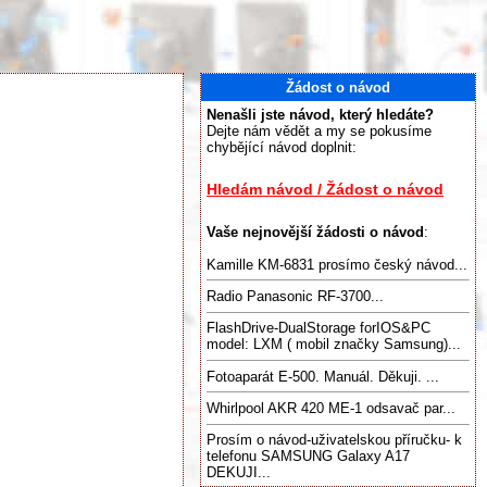
Žádost o návod
Nenašli jste návod, který hledáte?
Dejte nám vědět a my se pokusíme
chybějící návod doplnit:
Hledám návod / Žádost o návod
Vaše nejnovější žádosti o návod
:
Kamille KM-6831 prosímo český návod...
Radio Panasonic RF-3700...
FlashDrive-DualStorage forIOS&PC
model: LXM ( mobil značky Samsung)...
Fotoaparát E-500. Manuál. Děkuji. ...
Whirlpool AKR 420 ME-1 odsavač par...
Prosím o návod-uživatelskou příručku- k
telefonu SAMSUNG Galaxy A17
DEKUJI...