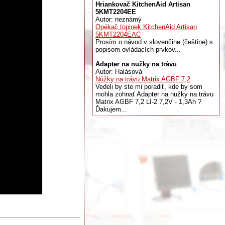
Hriankovač KitchenAid Artisan
5KMT2204EE
Autor: neznámý
Opékač topinek KitchenAid Artisan
5KMT2204EAC
Prosím o návod v slovenčine (češtine) s
popisom ovládacích prvkov...
Adapter na nužky na trávu
Autor: Halásová
Nůžky na trávu Matrix AGBF 7,2
Vedeli by ste mi poradiť, kde by som
mohla zohnať Adapter na nužky na trávu
Matrix AGBF 7,2 LI-2 7,2V - 1,3Ah ?
Ďakujem...