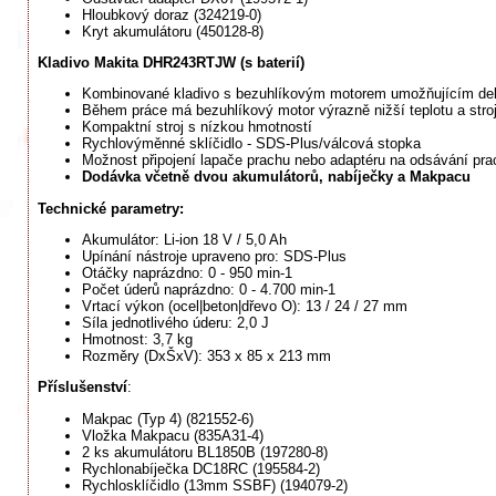
Hloubkový doraz (324219-0)
Kryt akumulátoru (450128-8)
Kladivo Makita DHR243RTJW (s baterií)
Kombinované kladivo s bezuhlíkovým motorem umožňujícím delší
Během práce má bezuhlíkový motor výrazně nižší teplotu a stroj
Kompaktní stroj s nízkou hmotností
Rychlovýměnné sklíčidlo - SDS-Plus/válcová stopka
Možnost připojení lapače prachu nebo adaptéru na odsávání pra
Dodávka včetně dvou akumulátorů, nabíječky a Makpacu
Technické parametry:
Akumulátor: Li-ion 18 V / 5,0 Ah
Upínání nástroje upraveno pro: SDS-Plus
Otáčky naprázdno: 0 - 950 min-1
Počet úderů naprázdno: 0 - 4.700 min-1
Vrtací výkon (ocel|beton|dřevo O): 13 / 24 / 27 mm
Síla jednotlivého úderu: 2,0 J
Hmotnost: 3,7 kg
Rozměry (DxŠxV): 353 x 85 x 213 mm
Příslušenství
:
Makpac (Typ 4) (821552-6)
Vložka Makpacu (835A31-4)
2 ks akumulátoru BL1850B (197280-8)
Rychlonabíječka DC18RC (195584-2)
Rychlosklíčidlo (13mm SSBF) (194079-2)