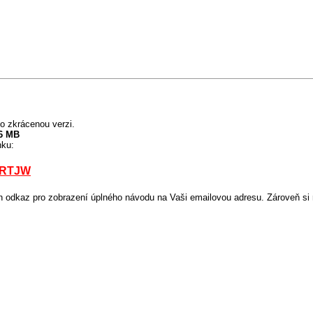
o zkrácenou verzi.
6 MB
nku:
43RTJW
odkaz pro zobrazení úplného návodu na Vaši emailovou adresu. Zároveň si