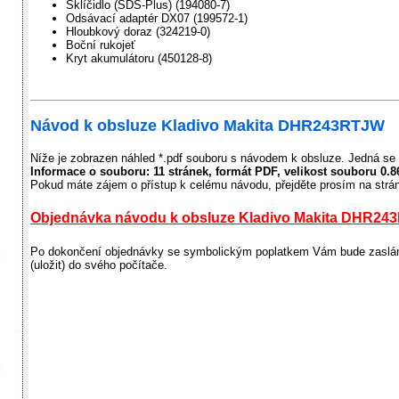
Sklíčidlo (SDS-Plus) (194080-7)
Odsávací adaptér DX07 (199572-1)
Hloubkový doraz (324219-0)
Boční rukojeť
Kryt akumulátoru (450128-8)
Návod k obsluze Kladivo Makita DHR243RTJW
Níže je zobrazen náhled *.pdf souboru s návodem k obsluze. Jedná se 
Informace o souboru:
11 stránek
, formát PDF, velikost souboru
0.8
Pokud máte zájem o přístup k celému návodu, přejděte prosím na strá
Objednávka návodu k obsluze Kladivo Makita DHR2
Po dokončení objednávky se symbolickým poplatkem Vám bude zaslán 
(uložit) do svého počítače.