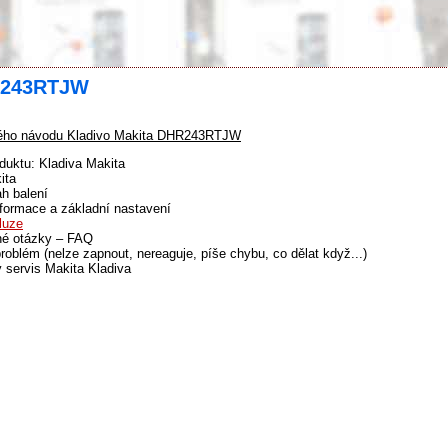
HR243RTJW
ého návodu Kladivo Makita DHR243RTJW
duktu: Kladiva Makita
ita
h balení
formace a základní nastavení
luze
né otázky – FAQ
problém (nelze zapnout, nereaguje, píše chybu, co dělat když...)
 servis Makita Kladiva