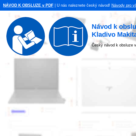
NÁVOD K OBSLUZE v PDF
| U nás naleznete český návod!
Návody pro v
Návod k obsl
Kladivo Maki
Český návod k obsluze v