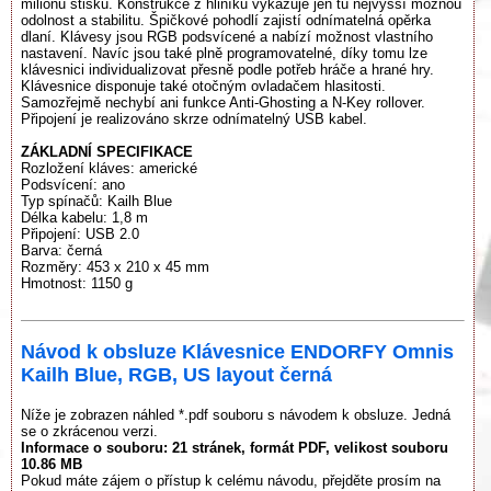
milionů stisků. Konstrukce z hliníku vykazuje jen tu nejvyšší možnou
odolnost a stabilitu. Špičkové pohodlí zajistí odnímatelná opěrka
dlaní. Klávesy jsou RGB podsvícené a nabízí možnost vlastního
nastavení. Navíc jsou také plně programovatelné, díky tomu lze
klávesnici individualizovat přesně podle potřeb hráče a hrané hry.
Klávesnice disponuje také otočným ovladačem hlasitosti.
Samozřejmě nechybí ani funkce Anti-Ghosting a N-Key rollover.
Připojení je realizováno skrze odnímatelný USB kabel.
ZÁKLADNÍ SPECIFIKACE
Rozložení kláves: americké
Podsvícení: ano
Typ spínačů: Kailh Blue
Délka kabelu: 1,8 m
Připojení: USB 2.0
Barva: černá
Rozměry: 453 x 210 x 45 mm
Hmotnost: 1150 g
Návod k obsluze Klávesnice ENDORFY Omnis
Kailh Blue, RGB, US layout černá
Níže je zobrazen náhled *.pdf souboru s návodem k obsluze. Jedná
se o zkrácenou verzi.
Informace o souboru:
21 stránek
, formát PDF, velikost souboru
10.86 MB
Pokud máte zájem o přístup k celému návodu, přejděte prosím na