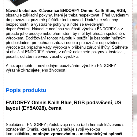
Návod k obsluze Klávesnice ENDORFY Omnis Kailh Blue, RGB,
obsahuje základní pokyny, které je třeba respektovat. Před uvedením
do provozu si pozorně přečtěte tento návod. Dodržujte všechny
bezpečnostní a výstražné pokyny a řiďte se uvedenými
doporučeními. Návod je nedílnou součástí výrobku ENDORFY a v
případě jeho prodeje nebo přemístění by měl být předán společně s
výrobkem. Dodržování tohoto návodu k použití je bezpodmínečným
předpokladem pro ochranu zdraví osob a pro uznání odpovědnosti
výrobce za případné vady výrobku v průběhu záruční lhůty. Stáhněte
si oficiální ENDORFY návod, v němž naleznete pokyny k instalaci,
použití, údržbě i servisu vašeho výrobku.
A nezapomeňte – nevhodným používáním výrobku ENDORFY
výrazně zkracujete jeho životnost!
Popis produktu
ENDORFY Omnis Kailh Blue, RGB podsvícení, US
layout (EY5A028), černá
Společnost ENDORFY představuje novou řadu herních klávesnic s
označením Omnis, která se vyznačuje svoji vysokou
kompatibilitou,
odolným zpracováním
a
mechanickými spínači