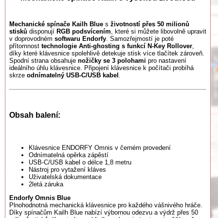
Mechanické spínače Kailh Blue
s
životností přes 50 milionů
stisků
disponují
RGB podsvícením
, které si můžete libovolně upravit
v doprovodném
softwaru Endorfy
. Samozřejmostí je poté
přítomnost
technologie Anti-ghosting s funkcí N-Key Rollover
,
díky které klávesnice spolehlivě detekuje stisk více tlačítek zároveň.
Spodní strana obsahuje
nožičky se 3 polohami
pro nastavení
ideálního úhlu klávesnice. Připojení klávesnice k počítači probíhá
skrze
odnímatelný USB-C/USB kabel
.
Obsah balení:
Klávesnice ENDORFY Omnis v černém provedení
Odnímatelná opěrka zápěstí
USB-C/USB kabel o délce 1,8 metru
Nástroj pro vytažení kláves
Uživatelská dokumentace
2letá záruka
Endorfy Omnis Blue
Plnohodnotná mechanická klávesnice pro každého vášnivého hráče.
Díky spínačům Kailh Blue nabízí výbornou odezvu a výdrž přes 50