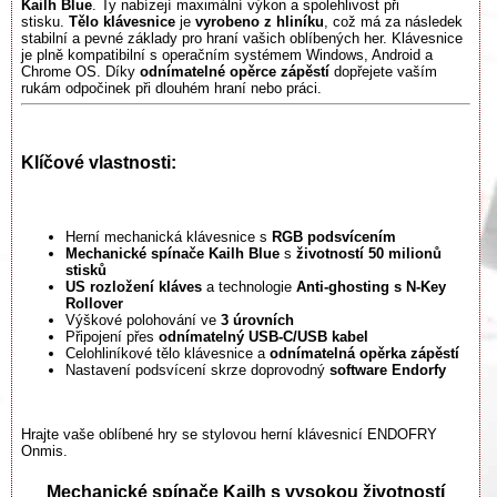
Kailh Blue
. Ty nabízejí maximální výkon a spolehlivost při
stisku.
Tělo klávesnice
je
vyrobeno z hliníku
, což má za následek
stabilní a pevné základy pro hraní vašich oblíbených her. Klávesnice
je plně kompatibilní s operačním systémem Windows, Android a
Chrome OS. Díky
odnímatelné opěrce zápěstí
dopřejete vaším
rukám odpočinek při dlouhém hraní nebo práci.
Klíčové vlastnosti:
Herní mechanická klávesnice s
RGB podsvícením
Mechanické spínače Kailh Blue
s
životností 50 milionů
stisků
US rozložení kláves
a technologie
Anti-ghosting s N-Key
Rollover
Výškové polohování ve
3 úrovních
Připojení přes
odnímatelný USB-C/USB kabel
Celohliníkové tělo klávesnice a
odnímatelná opěrka zápěstí
Nastavení podsvícení skrze doprovodný
software Endorfy
Hrajte vaše oblíbené hry se stylovou herní klávesnicí ENDOFRY
Onmis.
Mechanické spínače Kailh s vysokou životností