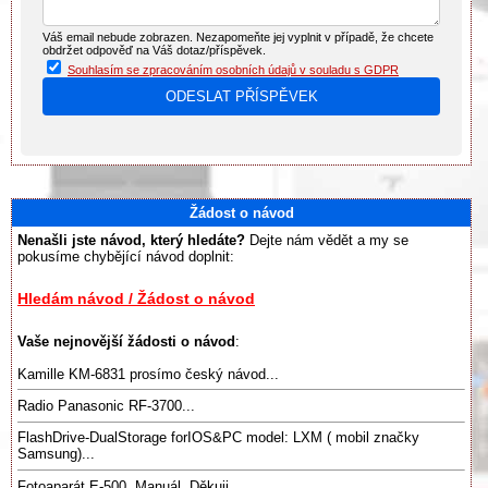
Váš email nebude zobrazen. Nezapomeňte jej vyplnit v případě, že chcete
obdržet odpověď na Váš dotaz/příspěvek.
Souhlasím se zpracováním osobních údajů v souladu s GDPR
Žádost o návod
Nenašli jste návod, který hledáte?
Dejte nám vědět a my se
pokusíme chybějící návod doplnit:
Hledám návod / Žádost o návod
Vaše nejnovější žádosti o návod
:
Kamille KM-6831 prosímo český návod...
Radio Panasonic RF-3700...
FlashDrive-DualStorage forIOS&PC model: LXM ( mobil značky
Samsung)...
Fotoaparát E-500. Manuál. Děkuji. ...