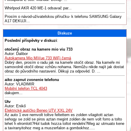
Whirlpool AKR 420 ME-1 odsavač par...
Prosím o návod-uživatelskou příručku- k telefonu SAMSUNG Galaxy
A17 DEKUJI...
Diskuze
Poslední příspěvky v diskuzi
:
otočený obraz na kamere mio viu 733
Autor: Dalibor
Autokamera Mio MiVue 733 WiFi černá
Dobrý den, prosím o radu jak na kameře otočit obraz. Na kameře mi
samovolně otočil obraz vzhůru nohama. Nemůžu nikde najít jak dostat
obraz do původního nastavení. Děkuji za odpověd. D. ...
aiko zapnut zvonenie telefonu
Autor: VLADIMIR
Mobilní telefon TCL 4043
dakujem...
Utv
Autor: Enikő
Elektrické autíčko Beneo UTV XXL 24V
Az auto 1 eve nemvolt toltve feltettem es zolden vilagitott aztan
sehogy se zold se piros aztan megint zolden de nem volt forro a tolto
lehet h elromlott?Hol tudok hozza toltot rendelni?Meg az utmuato kene
a taviranyitohoz meg a muszerfalon a gombokhoz.....