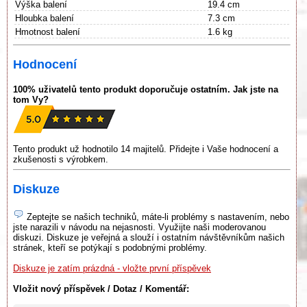
Výška balení
19.4 cm
Hloubka balení
7.3 cm
Hmotnost balení
1.6 kg
Hodnocení
100% uživatelů tento produkt doporučuje ostatním. Jak jste na
tom Vy?
Tento produkt už hodnotilo 14 majitelů. Přidejte i Vaše hodnocení a
zkušenosti s výrobkem.
Diskuze
Zeptejte se našich techniků, máte-li problémy s nastavením, nebo
jste narazili v návodu na nejasnosti. Využijte naši moderovanou
diskuzi. Diskuze je veřejná a slouží i ostatním návštěvníkům našich
stránek, kteří se potýkají s podobnými problémy.
Diskuze je zatím prázdná - vložte první příspěvek
Vložit nový příspěvek / Dotaz / Komentář: