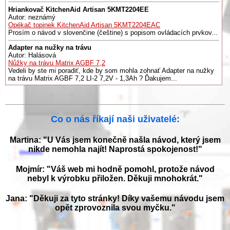
Hriankovač KitchenAid Artisan 5KMT2204EE
Autor: neznámý
Opékač topinek KitchenAid Artisan 5KMT2204EAC
Prosím o návod v slovenčine (češtine) s popisom ovládacích prvkov...
Adapter na nužky na trávu
Autor: Halásová
Nůžky na trávu Matrix AGBF 7,2
Vedeli by ste mi poradiť, kde by som mohla zohnať Adapter na nužky
na trávu Matrix AGBF 7,2 LI-2 7,2V - 1,3Ah ? Ďakujem...
Co o nás říkají naši uživatelé:
Martina: "U Vás jsem konečně našla návod, který jsem
nikde nemohla najít! Naprostá spokojenost!"
Mojmír: "Váš web mi hodně pomohl, protože návod
nebyl k výrobku přiložen. Děkuji mnohokrát."
Jana: "Děkuji za tyto stránky! Díky vašemu návodu jsem
opět zprovoznila svou myčku."