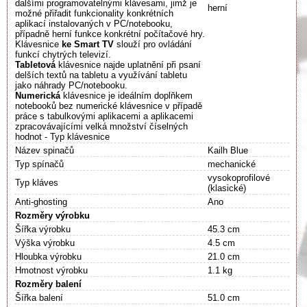
dalšími programovatelnými klávesami, jimž je
herní
možné přiřadit funkcionality konkrétních
aplikací instalovaných v PC/notebooku,
případně herní funkce konkrétní počítačové hry.
Klávesnice
ke Smart TV
slouží pro ovládání
funkcí chytrých televizí.
Tabletová
klávesnice najde uplatnění při psaní
delších textů na tabletu a využívání tabletu
jako náhrady PC/notebooku.
Numerická
klávesnice je ideálním doplňkem
notebooků bez numerické klávesnice v případě
práce s tabulkovými aplikacemi a aplikacemi
zpracovávajícími velká množství číselných
hodnot - Typ klávesnice
Název spinačů
Kailh Blue
Typ spínačů
mechanické
vysokoprofilové
Typ kláves
(klasické)
Anti-ghosting
Ano
Rozměry výrobku
Šířka výrobku
45.3 cm
Výška výrobku
4.5 cm
Hloubka výrobku
21.0 cm
Hmotnost výrobku
1.1 kg
Rozměry balení
Šířka balení
51.0 cm