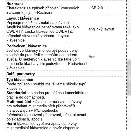
Rozhraní
Charakterizuje způsob připojení koncových
USB 2.0
zařízení k jiným - Rozhraní
Layout klávesnice
Popisuje rozložení znaků na klávesnici.
Anglická klávesnice označovaná také jako
anglický layout
QWERTY, česká klávesnice QWERTZ,
případně slovenská varianta - Layout
klávesnice
Podsvícení klávesnice
Jednotlivé klávesy mohou být podsvíceny,
vhodné do prostředí s menším dostatkem
Ano
světla. U některých klávesnic lze také volit
mezí několika barvami podsvícení - Podsvícení
klávesnice
Další parametry
Typ klávesnice
Podle způsobu použití rozlišujeme několik typů
klávesnic.
Standardní
je vhodná pro běžnou kancelářskou
práci a do domácnosti.
Multimediální
klávesnice má navíc klávesy
pro ovládání multimediálních přehrávačů
instalovaných v PC/notebooku
(přehrávání/zasavení přehrávání, přeskakovaní
po skladbách, apod.)
Herní
klávesnice využívá zpravidla prvky
multimediální klávesnice a navíc disponuje