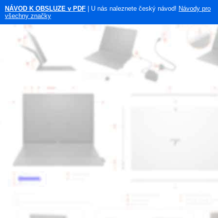
NÁVOD K OBSLUZE v PDF
| U nás naleznete český návod!
Návody pro
všechny značky