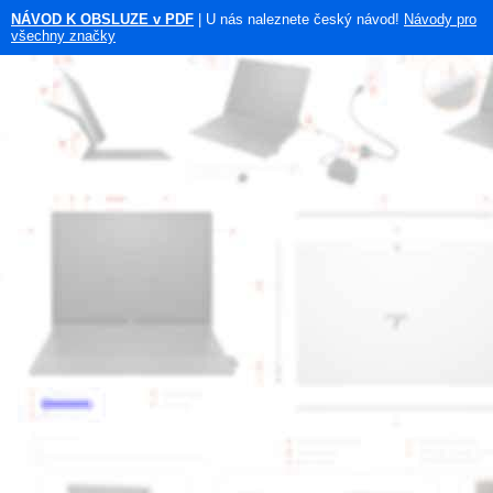
NÁVOD K OBSLUZE v PDF
| U nás naleznete český návod!
Návody pro
všechny značky