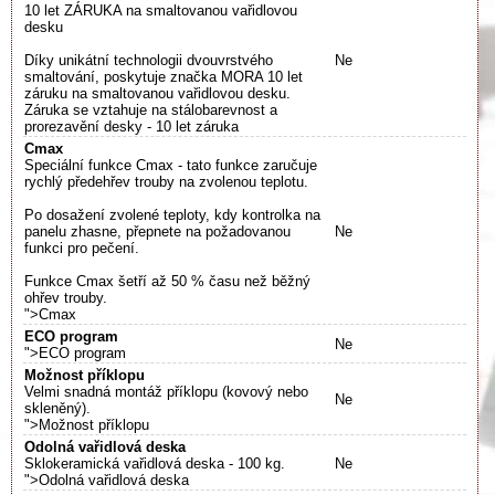
10 let ZÁRUKA na smaltovanou vařidlovou
desku
Díky unikátní technologii dvouvrstvého
Ne
smaltování, poskytuje značka MORA 10 let
záruku na smaltovanou vařidlovou desku.
Záruka se vztahuje na stálobarevnost a
prorezavění desky - 10 let záruka
Cmax
Speciální funkce Cmax - tato funkce zaručuje
rychlý předehřev trouby na zvolenou teplotu.
Po dosažení zvolené teploty, kdy kontrolka na
panelu zhasne, přepnete na požadovanou
Ne
funkci pro pečení.
Funkce Cmax šetří až 50 % času než běžný
ohřev trouby.
">Cmax
ECO program
Ne
">ECO program
Možnost příklopu
Velmi snadná montáž příklopu (kovový nebo
Ne
skleněný).
">Možnost příklopu
Odolná vařidlová deska
Sklokeramická vařidlová deska - 100 kg.
Ne
">Odolná vařidlová deska