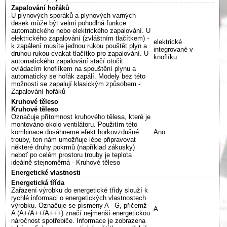
Zapalování hořáků
U plynových sporáků a plynových varných
desek může být velmi pohodlná funkce
automatického nebo elektrického zapalování. U
elektrického zapalování (zvláštním tlačítkem) -
elektrické
k zapálení musíte jednou rukou pouštět plyn a
integrované v
druhou rukou cvakat tlačítko pro zapalování. U
knoflíku
automatického zapalování stačí otočit
ovládacím knoflíkem na spouštění plynu a
automaticky se hořák zapálí. Modely bez této
možnosti se zapalují klasickým způsobem -
Zapalování hořáků
Kruhové těleso
Kruhové těleso
Označuje přítomnost kruhového tělesa, které je
montováno okolo ventilátoru. Použitím této
kombinace dosáhneme efekt horkovzdušné
Ano
trouby, ten nám umožňuje lépe připravovat
některé druhy pokrmů (například zákusky)
neboť po celém prostoru trouby je teplota
ideálně stejnoměrná - Kruhové těleso
Energetické vlastnosti
Energetická třída
Zařazení výrobku do energetické třídy slouží k
rychlé informaci o energetických vlastnostech
výrobku. Označuje se písmeny A - G, přičemž
A
A (A+/A++/A+++) značí nejmenší energetickou
náročnost spotřebiče. Informace je zobrazena