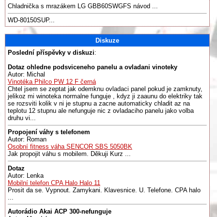
Chladnička s mrazákem LG GBB60SWGFS návod ...
WD-80150SUP...
Diskuze
Poslední příspěvky v diskuzi
:
Dotaz ohledne podsviceneho panelu a ovladani vinoteky
Autor: Michal
Vinotéka Philco PW 12 F černá
Chtel jsem se zeptat jak odemknu ovladaci panel pokud je zamknuty,
jelikoz mi winoteka normalne funguje , kdyz ji zaaunu do elektriky tak
se rozsviti kolik v ni je stupnu a zacne automaticky chladit az na
teplotu 12 stupnu ale nefunguje nic z ovladaciho panelu jako volba
druhu vi...
Propojení váhy s telefonem
Autor: Roman
Osobní fitness váha SENCOR SBS 5050BK
Jak propojit váhu s mobilem. Děkuji Kurz ...
Dotaz
Autor: Lenka
Mobilní telefon CPA Halo Halo 11
Prosit da se. Vypnout. Zamykani. Klavesnice. U. Telefone. CPA halo
...
Autorádio Akai ACP 300-nefunguje