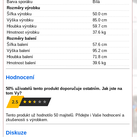
Barva sporáku
Bílá
Rozměry výrobku
Šířka výrobku
50.0 cm
Výška výrobku
85.0 cm
Hloubka výrobku
59.7 cm
Hmotnost výrobku
37.6 kg
Rozměry balení
Šířka balení
57.6 cm
Výška balení
95.2 cm
Hloubka balení
71.8 cm
Hmotnost balení
39.6 kg
Hodnocení
50% uživatelů tento produkt doporučuje ostatním. Jak jste na
tom Vy?
Tento produkt už hodnotilo 50 majitelů. Přidejte i Vaše hodnocení a
zkušenosti s výrobkem.
Diskuze