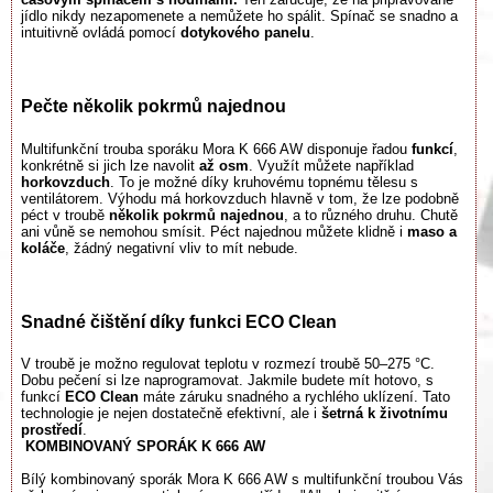
jídlo nikdy nezapomenete a nemůžete ho spálit. Spínač se snadno a
intuitivně ovládá pomocí
dotykového panelu
.
Pečte několik pokrmů najednou
Multifunkční trouba sporáku Mora K 666 AW disponuje řadou
funkcí
,
konkrétně si jich lze navolit
až osm
. Využít můžete například
horkovzduch
. To je možné díky kruhovému topnému tělesu s
ventilátorem. Výhodu má horkovzduch hlavně v tom, že lze podobně
péct v troubě
několik pokrmů najednou
, a to různého druhu. Chutě
ani vůně se nemohou smísit. Péct najednou můžete klidně i
maso a
koláče
, žádný negativní vliv to mít nebude.
Snadné čištění díky funkci ECO Clean
V troubě je možno regulovat teplotu v rozmezí troubě 50–275 °C.
Dobu pečení si lze naprogramovat. Jakmile budete mít hotovo, s
funkcí
ECO Clean
máte záruku snadného a rychlého uklízení. Tato
technologie je nejen dostatečně efektivní, ale i
šetrná k životnímu
prostředí
.
KOMBINOVANÝ SPORÁK K 666 AW
Bílý kombinovaný sporák Mora K 666 AW s multifunkční troubou Vás