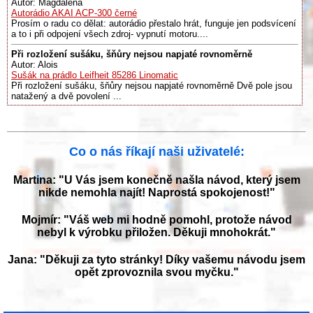
Autor: Magdalena
Autorádio AKAI ACP-300 černé
Prosím o radu co dělat: autorádio přestalo hrát, funguje jen podsvícení
a to i při odpojení všech zdroj- vypnutí motoru....
Při rozložení sušáku, šňůry nejsou napjaté rovnoměrně
Autor: Alois
Sušák na prádlo Leifheit 85286 Linomatic
Při rozložení sušáku, šňůry nejsou napjaté rovnoměrně Dvě pole jsou
natažený a dvě povolení ...
Co o nás říkají naši uživatelé:
Martina: "U Vás jsem konečně našla návod, který jsem
nikde nemohla najít! Naprostá spokojenost!"
Mojmír: "Váš web mi hodně pomohl, protože návod
nebyl k výrobku přiložen. Děkuji mnohokrát."
Jana: "Děkuji za tyto stránky! Díky vašemu návodu jsem
opět zprovoznila svou myčku."