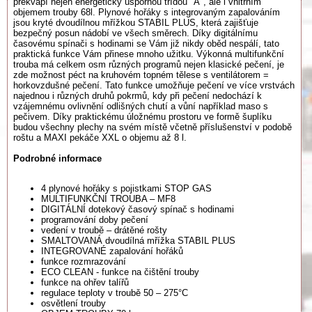
překvapí nejen energeticky úspornou třídou "A", ale i vnitřním
objemem trouby 68l. Plynové hořáky s integrovaným zapalováním
jsou kryté dvoudílnou mřížkou STABIL PLUS, která zajišťuje
bezpečný posun nádobí ve všech směrech. Díky digitálnímu
časovému spínači s hodinami se Vám již nikdy oběd nespálí, tato
praktická funkce Vám přinese mnoho užitku. Výkonná multifunkční
trouba má celkem osm různých programů nejen klasické pečení, je
zde možnost péct na kruhovém topném tělese s ventilátorem =
horkovzdušné pečení. Tato funkce umožňuje pečení ve více vrstvách
najednou i různých druhů pokrmů, kdy při pečení nedochází k
vzájemnému ovlivnění odlišných chutí a vůní například maso s
pečivem. Díky praktickému úložnému prostoru ve formě šuplíku
budou všechny plechy na svém místě včetně příslušenství v podobě
roštu a MAXI pekáče XXL o objemu až 8 l.
Podrobné informace
4 plynové hořáky s pojistkami STOP GAS
MULTIFUNKČNÍ TROUBA – MF8
DIGITÁLNÍ dotekový časový spínač s hodinami
programování doby pečení
vedení v troubě – drátěné rošty
SMALTOVANÁ dvoudílná mřížka STABIL PLUS
INTEGROVANÉ zapalování hořáků
funkce rozmrazování
ECO CLEAN - funkce na čištění trouby
funkce na ohřev talířů
regulace teploty v troubě 50 – 275°C
osvětlení trouby