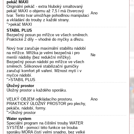
pekáč MAXI
Originální pekáč - extra hluboký smaltovaný
pekáč MAXI o objemu až 7,5 l má čtvercový
Ano
tvar. Tento tvar umožňuje pohodlnou manipulaci
a vkládání do trouby z každé strany.
">pekáč MAXI
STABIL PLUS
Bezpečný posun po mřížce ve všech směrech.
Praktické 2 díly – vhodné do myčky a dřezu.
Nový tvar zaručuje maximální stabilitu nádobí
na mřížce. Mřížka je velmi bezpečná i pro
Ne
menší nádoby (bez redukční mřížky).
Bezpečný posun nádobí po mřížce ve všech
směrech. Silikonové stabilizační gumičky
zaručují komfort při vaření. Mžnost mytí i v
myčce nádobí.
">STABIL PLUS
Úložný prostor
Úložný prostor u každého sporáku.
VELKÝ OBJEM odkládacího prostoru.
Ano
PRAKTICKÝ ÚLOŽNÝ PROSTOR pro plechy,
pekáče, nádobí, formy.
">Úložný prostor
Water system
Speciální program na čištění trouby WATER
SYSTÉM - pomocí této funkce se trouba
sporáku MORA čistí velmi snadno, bez velké