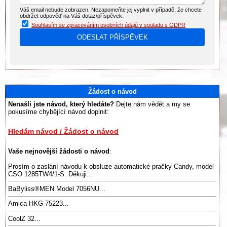
Váš email nebude zobrazen. Nezapomeňte jej vyplnit v případě, že chcete
obdržet odpověď na Váš dotaz/příspěvek.
Souhlasím se zpracováním osobních údajů v souladu s GDPR
Žádost o návod
Nenašli jste návod, který hledáte?
Dejte nám vědět a my se
pokusíme chybějící návod doplnit:
Hledám návod / Žádost o návod
Vaše nejnovější žádosti o návod
:
Prosím o zaslání návodu k obsluze automatické pračky Candy, model
CSO 1285TW4/1-S. Děkuji...
BaByliss®️MEN Model 7056NU...
Amica HKG 75223...
CoolZ 32...