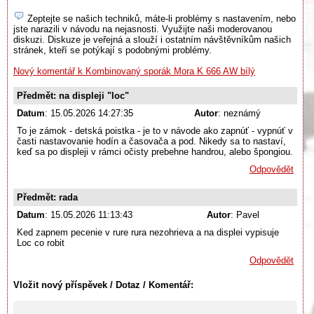
Zeptejte se našich techniků, máte-li problémy s nastavením, nebo
jste narazili v návodu na nejasnosti. Využijte naši moderovanou
diskuzi. Diskuze je veřejná a slouží i ostatním návštěvníkům našich
stránek, kteří se potýkají s podobnými problémy.
Nový komentář k Kombinovaný sporák Mora K 666 AW bílý
Předmět: na displeji "loc"
Datum
: 15.05.2026 14:27:35
Autor
: neznámý
To je zámok - detská poistka - je to v návode ako zapnúť - vypnúť v
časti nastavovanie hodín a časovača a pod. Nikedy sa to nastaví,
keď sa po displeji v rámci očisty prebehne handrou, alebo špongiou.
Odpovědět
Předmět: rada
Datum
: 15.05.2026 11:13:43
Autor
: Pavel
Ked zapnem pecenie v rure rura nezohrieva a na displei vypisuje
Loc co robit
Odpovědět
Vložit nový příspěvek / Dotaz / Komentář: