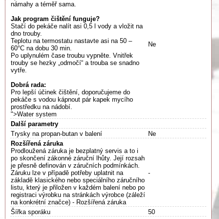
námahy a téměř sama.
Jak program čištění funguje?
Stačí do pekáče nalít asi 0,5 l vody a vložit na
dno trouby.
Teplotu na termostatu nastavte asi na 50 –
Ne
60°C na dobu 30 min.
Po uplynulém čase troubu vypněte. Vnitřek
trouby se hezky „odmočí“ a trouba se snadno
vytře.
Dobrá rada:
Pro lepší účinek čištění, doporučujeme do
pekáče s vodou kápnout pár kapek mycího
prostředku na nádobí.
">Water system
Další parametry
Trysky na propan-butan v balení
Ne
Rozšířená záruka
Prodloužená záruka je bezplatný servis a to i
po skončení zákonné záruční lhůty. Její rozsah
je přesně definován v záručních podmínkách.
Záruku lze v případě potřeby uplatnit na
-
základě klasického nebo speciálního záručního
listu, který je přiložen v každém balení nebo po
registraci výrobku na stránkách výrobce (záleží
na konkrétní značce) - Rozšířená záruka
Šířka sporáku
50