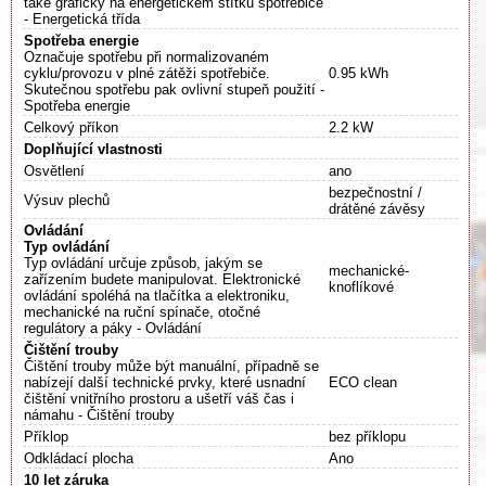
také graficky na energetickém štítku spotřebiče
- Energetická třída
Spotřeba energie
Označuje spotřebu při normalizovaném
cyklu/provozu v plné zátěži spotřebiče.
0.95 kWh
Skutečnou spotřebu pak ovlivní stupeň použití -
Spotřeba energie
Celkový příkon
2.2 kW
Doplňující vlastnosti
Osvětlení
ano
bezpečnostní /
Výsuv plechů
drátěné závěsy
Ovládání
Typ ovládání
Typ ovládání určuje způsob, jakým se
mechanické-
zařízením budete manipulovat. Elektronické
knoflíkové
ovládání spoléhá na tlačítka a elektroniku,
mechanické na ruční spínače, otočné
regulátory a páky - Ovládání
Čištění trouby
Čištění trouby může být manuální, případně se
nabízejí další technické prvky, které usnadní
ECO clean
čištění vnitřního prostoru a ušetří váš čas i
námahu - Čištění trouby
Příklop
bez příklopu
Odkládací plocha
Ano
10 let záruka