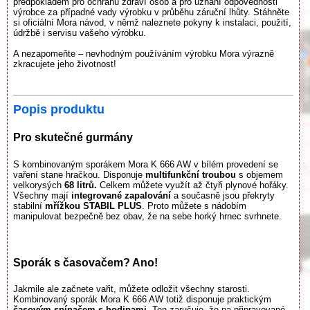
předpokladem pro ochranu zdraví osob a pro uznání odpovědnosti
výrobce za případné vady výrobku v průběhu záruční lhůty. Stáhněte
si oficiální Mora návod, v němž naleznete pokyny k instalaci, použití,
údržbě i servisu vašeho výrobku.
A nezapomeňte – nevhodným používáním výrobku Mora výrazně
zkracujete jeho životnost!
Popis produktu
Pro skutečné gurmány
S kombinovaným sporákem Mora K 666 AW v bílém provedení se
vaření stane hračkou. Disponuje
multifunkční troubou
s objemem
velkorysých
68 litrů.
Celkem můžete využít až čtyři plynové hořáky.
Všechny mají
integrované zapalování
a současně jsou překryty
stabilní
mřížkou STABIL PLUS
. Proto můžete s nádobím
manipulovat bezpečně bez obav, že na sebe horký hrnec svrhnete.
Sporák s časovačem? Ano!
Jakmile ale začnete vařit, můžete odložit všechny starosti.
Kombinovaný sporák Mora K 666 AW totiž disponuje praktickým
časovým spínačem s hodinami.
Ten zaručuje, že na připravované