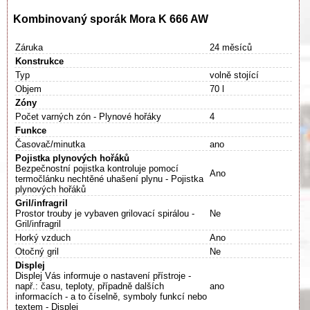
Kombinovaný sporák Mora K 666 AW
Záruka
24 měsíců
Konstrukce
Typ
volně stojící
Objem
70 l
Zóny
Počet varných zón - Plynové hořáky
4
Funkce
Časovač/minutka
ano
Pojistka plynových hořáků
Bezpečnostní pojistka kontroluje pomocí
Ano
termočlánku nechtěné uhašení plynu - Pojistka
plynových hořáků
Gril/infragril
Prostor trouby je vybaven grilovací spirálou -
Ne
Gril/infragril
Horký vzduch
Ano
Otočný gril
Ne
Displej
Displej Vás informuje o nastavení přístroje -
např.: času, teploty, případně dalších
ano
informacích - a to číselně, symboly funkcí nebo
textem - Displej