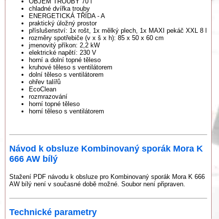
OBJEM TROUBY 70 l
chladné dvířka trouby
ENERGETICKÁ TŘÍDA - A
praktický úložný prostor
příslušenství: 1x rošt, 1x mělký plech, 1x MAXI pekáč XXL 8 l
rozměry spotřebiče (v x š x h): 85 x 50 x 60 cm
jmenovitý příkon: 2,2 kW
elektrické napětí: 230 V
horní a dolní topné těleso
kruhové těleso s ventilátorem
dolní těleso s ventilátorem
ohřev talířů
EcoClean
rozmrazování
horní topné těleso
horní těleso s ventilátorem
Návod k obsluze Kombinovaný sporák Mora K
666 AW bílý
Stažení PDF návodu k obsluze pro Kombinovaný sporák Mora K 666
AW bílý není v současné době možné. Soubor není připraven.
Technické parametry