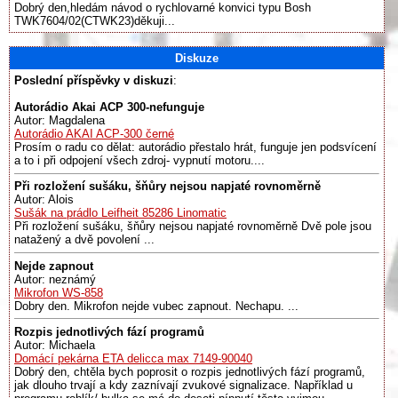
Dobrý den,hledám návod o rychlovarné konvici typu Bosh
TWK7604/02(CTWK23)děkuji...
Diskuze
Poslední příspěvky v diskuzi
:
Autorádio Akai ACP 300-nefunguje
Autor: Magdalena
Autorádio AKAI ACP-300 černé
Prosím o radu co dělat: autorádio přestalo hrát, funguje jen podsvícení
a to i při odpojení všech zdroj- vypnutí motoru....
Při rozložení sušáku, šňůry nejsou napjaté rovnoměrně
Autor: Alois
Sušák na prádlo Leifheit 85286 Linomatic
Při rozložení sušáku, šňůry nejsou napjaté rovnoměrně Dvě pole jsou
natažený a dvě povolení ...
Nejde zapnout
Autor: neznámý
Mikrofon WS-858
Dobry den. Mikrofon nejde vubec zapnout. Nechapu. ...
Rozpis jednotlivých fází programů
Autor: Michaela
Domácí pekárna ETA delicca max 7149-90040
Dobrý den, chtěla bych poprosit o rozpis jednotlivých fází programů,
jak dlouho trvají a kdy zaznívají zvukové signalizace. Například u