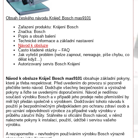
Obsah českého návodu Kráječ Bosch mas9101
Zařazení produktu: Krájení Bosch
Značka: Bosch
Popis a obsah balení
Technické informace a základní nastavení
Návod k obsluze
Často kladené otázky – FAQ
Jak vyřešit problém (nelze zapnout, nereaguje, píše chybu, co
dělat když...)
Autorizovaný servis Bosch Krájení
Návod k obsluze Kráječ Bosch mas9101
obsahuje základní pokyny,
které je třeba respektovat. Před uvedením do provozu si pozorně
přečtěte tento návod. Dodržujte všechny bezpečnostní a výstražné
pokyny a řiďte se uvedenými doporučeními. Návod je nedílnou
součástí výrobku Bosch a v případě jeho prodeje nebo přemístění by
měl být předán společně s výrobkem. Dodržování tohoto návodu k
použití je bezpodmínečným předpokladem pro ochranu zdraví osob a
pro uznání odpovědnosti výrobce za případné vady výrobku v
průběhu záruční lhůty. Stáhněte si oficiální Bosch návod, v němž
naleznete pokyny k instalaci, použití, údržbě i servisu vašeho
výrobku.
A nezapomeňte – nevhodným používáním výrobku Bosch výrazně