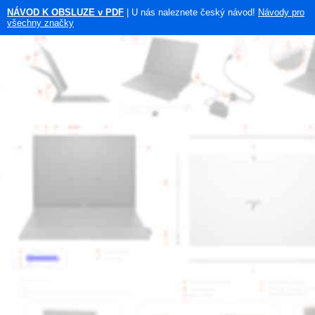
NÁVOD K OBSLUZE v PDF
| U nás naleznete český návod!
Návody pro
všechny značky