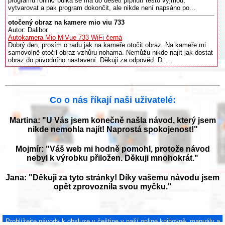
programu rohlík/ bulka se má do deseti pípnutí těsto vyjmou,
vytvarovat a pak program dokončit, ale nikde není napsáno po...
otočený obraz na kamere mio viu 733
Autor: Dalibor
Autokamera Mio MiVue 733 WiFi černá
Dobrý den, prosím o radu jak na kameře otočit obraz. Na kameře mi
samovolně otočil obraz vzhůru nohama. Nemůžu nikde najít jak dostat
obraz do původního nastavení. Děkuji za odpověd. D. ...
Co o nás říkají naši uživatelé:
Martina: "U Vás jsem konečně našla návod, který jsem
nikde nemohla najít! Naprostá spokojenost!"
Mojmír: "Váš web mi hodně pomohl, protože návod
nebyl k výrobku přiložen. Děkuji mnohokrát."
Jana: "Děkuji za tyto stránky! Díky vašemu návodu jsem
opět zprovoznila svou myčku."
Prohlížejte návody k obsluze v češtine v naší online knihovně, manuály a