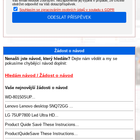
Váš email nebude zobrazen. Nezapomeňte jej vyplnit v případě, že chcete
obdržet odpověď na Váš dotaz/příspěvek.
Souhlasím se zpracováním osobních údajů v souladu s GDPR
Žádost o návod
Nenašli jste návod, který hledáte?
Dejte nám vědět a my se
pokusíme chybějící návod doplnit:
Hledám návod / Žádost o návod
Vaše nejnovější žádosti o návod
:
WD-80150SUP...
Lenovo Lenovo desktop 5NQ72GG ...
LG 75UP7800 Led Ultra HD...
Product Quide Savé These Instrucions...
ProductQuideSave These Instructions...