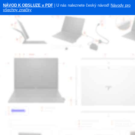
NÁVOD K OBSLUZE v PDF
| U nás naleznete český návod!
Návody pro
všechny značky