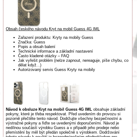
Obsah českého návodu Kryt na mobil Guess 4G IML
Zařazení produktu: Kryty na mobily Guess
Značka: Guess
Popis a obsah balení
Technické informace a základní nastavení
Často kladené otázky – FAQ
Jak vyřešit problém (nelze zapnout, nereaguje, píše chybu, co
dělat když...)
Autorizovaný servis Guess Kryty na mobily
Návod k obsluze Kryt na mobil Guess 4G IML
obsahuje základní
pokyny, které je třeba respektovat. Před uvedením do provozu si
pozorně přečtěte tento návod. Dodržujte všechny bezpečnostní a
výstražné pokyny a řiďte se uvedenými doporučeními. Návod je
nedílnou součástí výrobku Guess a v případě jeho prodeje nebo
přemístění by měl být předán společně s výrobkem. Dodržování
tohoto návodu k použití je bezpodmínečným předpokladem pro