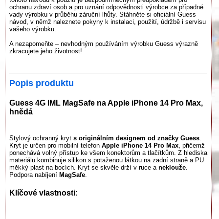
ochranu zdraví osob a pro uznání odpovědnosti výrobce za případné
vady výrobku v průběhu záruční lhůty. Stáhněte si oficiální Guess
návod, v němž naleznete pokyny k instalaci, použití, údržbě i servisu
vašeho výrobku.
A nezapomeňte – nevhodným používáním výrobku Guess výrazně
zkracujete jeho životnost!
Popis produktu
Guess 4G IML MagSafe na Apple iPhone 14 Pro Max,
hnědá
Stylový ochranný kryt
s originálním designem od značky Guess
.
Kryt je určen pro mobilní telefon
Apple iPhone 14 Pro Max
, přičemž
ponechává volný přístup ke všem konektorům a tlačítkům. Z hlediska
materiálu kombinuje silikon s potaženou látkou na zadní straně a PU
měkký plast na bocích. Kryt se skvěle drží v ruce a
neklouže
.
Podpora nabíjení
MagSafe
.
Klíčové vlastnosti: