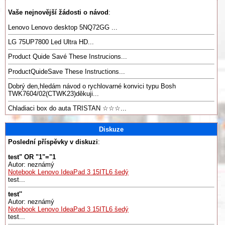
Vaše nejnovější žádosti o návod
:
Lenovo Lenovo desktop 5NQ72GG ...
LG 75UP7800 Led Ultra HD...
Product Quide Savé These Instrucions...
ProductQuideSave These Instructions...
Dobrý den,hledám návod o rychlovarné konvici typu Bosh
TWK7604/02(CTWK23)děkuji...
Chladiaci box do auta TRISTAN ☆☆☆...
Diskuze
Poslední příspěvky v diskuzi
:
test" OR "1"="1
Autor: neznámý
Notebook Lenovo IdeaPad 3 15ITL6 šedý
test...
test''
Autor: neznámý
Notebook Lenovo IdeaPad 3 15ITL6 šedý
test...