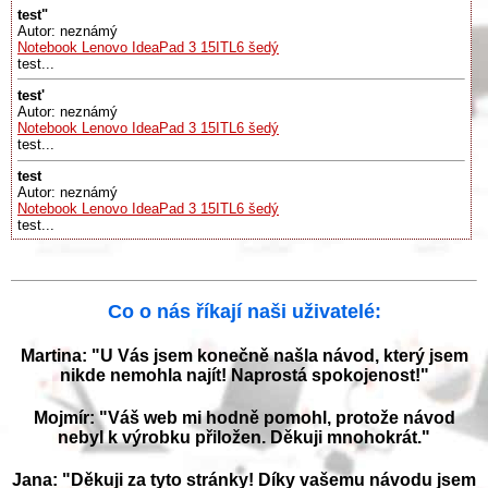
test"
Autor: neznámý
Notebook Lenovo IdeaPad 3 15ITL6 šedý
test...
test'
Autor: neznámý
Notebook Lenovo IdeaPad 3 15ITL6 šedý
test...
test
Autor: neznámý
Notebook Lenovo IdeaPad 3 15ITL6 šedý
test...
Co o nás říkají naši uživatelé:
Martina: "U Vás jsem konečně našla návod, který jsem
nikde nemohla najít! Naprostá spokojenost!"
Mojmír: "Váš web mi hodně pomohl, protože návod
nebyl k výrobku přiložen. Děkuji mnohokrát."
Jana: "Děkuji za tyto stránky! Díky vašemu návodu jsem