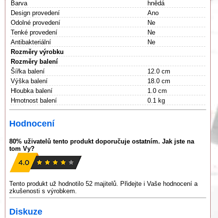
Barva
hnědá
Design provedení
Ano
Odolné provedení
Ne
Tenké provedení
Ne
Antibakteriální
Ne
Rozměry výrobku
Rozměry balení
Šířka balení
12.0 cm
Výška balení
18.0 cm
Hloubka balení
1.0 cm
Hmotnost balení
0.1 kg
Hodnocení
80% uživatelů tento produkt doporučuje ostatním. Jak jste na
tom Vy?
Tento produkt už hodnotilo 52 majitelů. Přidejte i Vaše hodnocení a
zkušenosti s výrobkem.
Diskuze