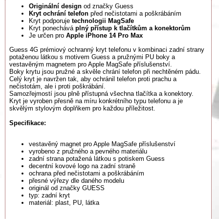
Originální design
od značky Guess
Kryt ochrání telefon
před nečistotami a poškrábáním
Kryt podporuje
technologii MagSafe
Kryt ponechává
plný přístup k tlačítkům a konektorům
Je určen pro
Apple iPhone 14 Pro Max
Guess 4G prémiový ochranný kryt telefonu v kombinaci zadní strany
potaženou látkou s motivem Guess a pružnými PU boky a
vestavěným magnetem pro Apple MagSafe příslušenství.
Boky krytu jsou pružné a skvěle chrání telefon při nechtěném pádu.
Celý kryt je navržen tak, aby ochránil telefon proti prachu a
nečistotám, ale i proti poškrábání.
Samozřejmostí jsou plně přístupná všechna tlačítka a konektory.
Kryt je vyroben přesně na míru konkrétního typu telefonu a je
skvělým stylovým doplňkem pro každou příležitost.
Specifikace:
vestavěný magnet pro Apple MagSafe příslušenství
vyrobeno z pružného a pevného materiálu
zadní strana potažená látkou s potiskem Guess
decentní kovové logo na zadní straně
ochrana před nečistotami a poškrábáním
přesné výřezy dle daného modelu
originál od značky GUESS
typ: zadní kryt
materiál: plast, PU, látka