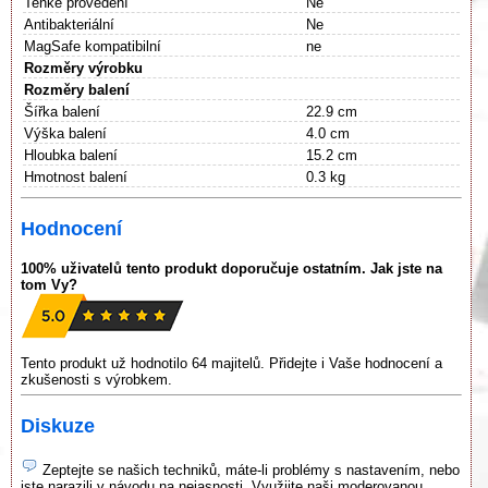
Tenké provedení
Ne
Antibakteriální
Ne
MagSafe kompatibilní
ne
Rozměry výrobku
Rozměry balení
Šířka balení
22.9 cm
Výška balení
4.0 cm
Hloubka balení
15.2 cm
Hmotnost balení
0.3 kg
Hodnocení
100% uživatelů tento produkt doporučuje ostatním. Jak jste na
tom Vy?
Tento produkt už hodnotilo 64 majitelů. Přidejte i Vaše hodnocení a
zkušenosti s výrobkem.
Diskuze
Zeptejte se našich techniků, máte-li problémy s nastavením, nebo
jste narazili v návodu na nejasnosti. Využijte naši moderovanou