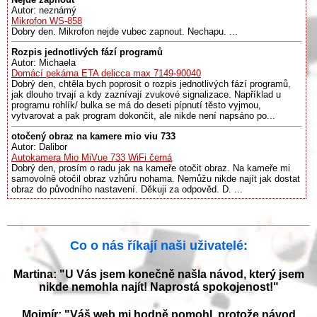
Autor: neznámý
Mikrofon WS-858
Dobry den. Mikrofon nejde vubec zapnout. Nechapu. ...
Rozpis jednotlivých fází programů
Autor: Michaela
Domácí pekárna ETA delicca max 7149-90040
Dobrý den, chtěla bych poprosit o rozpis jednotlivých fází programů,
jak dlouho trvají a kdy zaznívají zvukové signalizace. Například u
programu rohlík/ bulka se má do deseti pípnutí těsto vyjmou,
vytvarovat a pak program dokončit, ale nikde není napsáno po...
otočený obraz na kamere mio viu 733
Autor: Dalibor
Autokamera Mio MiVue 733 WiFi černá
Dobrý den, prosím o radu jak na kameře otočit obraz. Na kameře mi
samovolně otočil obraz vzhůru nohama. Nemůžu nikde najít jak dostat
obraz do původního nastavení. Děkuji za odpověd. D. ...
Co o nás říkají naši uživatelé:
Martina: "U Vás jsem konečně našla návod, který jsem
nikde nemohla najít! Naprostá spokojenost!"
Mojmír: "Váš web mi hodně pomohl, protože návod