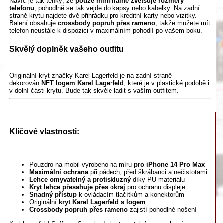
Navíc je tak tenký, že
pouze minimálně zvětšuje rozměry
telefonu
, pohodlně se tak vejde do kapsy nebo kabelky. Na zadní
straně krytu najdete dvě přihrádku pro kreditní karty nebo vizitky.
Balení obsahuje
crossbody popruh přes rameno
, takže můžete mít
telefon neustále k dispozici v maximálním pohodlí po vašem boku.
Skvělý doplněk vašeho outfitu
Originální kryt značky Karel Lagerfeld je na zadní straně
dekorován
NFT logem Karel Lagerfeld
, které je v plastické podobě i
v dolní části krytu. Bude tak skvěle ladit s vaším outfitem.
Klíčové vlastnosti:
Pouzdro na mobil vyrobeno na míru
pro iPhone 14 Pro Max
Maximální ochrana
při pádech, před škrábanci a nečistotami
Lehce omyvatelný a protiskluzný
díky PU materiálu
Kryt lehce přesahuje přes okraj
pro ochranu displeje
Snadný přístup
k ovládacím tlačítkům a konektorům
Originální
kryt Karel Lagerfeld s logem
Crossbody popruh přes rameno
zajistí pohodlné nošení