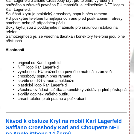
Karl Lagerfeld Saffiano Crossbody kryt pro telefon, vyrobený z
pružného a zároveň pevného PU materiálu a jedinečným NFT logem
Karl Lagerfeld.
Součástí krytu je praktický crossbody popruh přes rameno.
PU poskytne telefonu tu nejlepší ochranu před poškrábáním, otřesy,
prachem nebo při případném pádu.
Boky krytu jsou z poddajného materiálu pro snadnou instalaci na
telefon.
Samozřejmostí je, že všechna tlačítka i konektory telefonu jsou plně
přístupná.
Vlastnosti
originál od Karl Lagerfeld
NFT logo Karl Lagerfeld
vyrobeno z PU pružného a pevného materiálu zároveň
crossbody popruh přes rameno
skvěle se drží v ruce a neklouže
plastické logo Karl Lagerfeld
všechna ovládací tlačítka a konektory zůstávají plně přístupná
skvělý doplněk vašeho outfitu
chrání telefon proti prachu a poškrábání
Návod k obsluze Kryt na mobil Karl Lagerfeld
Saffiano Crossbody Karl and Choupette NFT
na Apple iPhone 14 černý