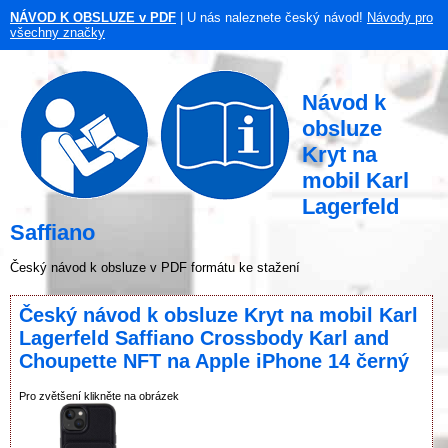
NÁVOD K OBSLUZE v PDF
| U nás naleznete český návod!
Návody pro
všechny značky
Návod k
obsluze
Kryt na
mobil Karl
Lagerfeld
Saffiano
Český návod k obsluze v PDF formátu ke stažení
Český návod k obsluze Kryt na mobil Karl
Lagerfeld Saffiano Crossbody Karl and
Choupette NFT na Apple iPhone 14 černý
Pro zvětšení klikněte na obrázek