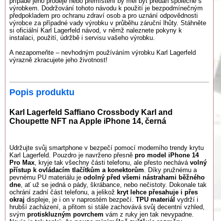
případě jeho prodeje nebo přemístění by měl být předán společně s
výrobkem. Dodržování tohoto návodu k použití je bezpodmínečným
předpokladem pro ochranu zdraví osob a pro uznání odpovědnosti
výrobce za případné vady výrobku v průběhu záruční lhůty. Stáhněte
si oficiální Karl Lagerfeld návod, v němž naleznete pokyny k
instalaci, použití, údržbě i servisu vašeho výrobku.
A nezapomeňte – nevhodným používáním výrobku Karl Lagerfeld
výrazně zkracujete jeho životnost!
Popis produktu
Karl Lagerfeld Saffiano Crossbody Karl and
Choupette NFT na Apple iPhone 14, černá
Udržujte svůj smartphone v bezpečí pomocí moderního trendy krytu
Karl Lagerfeld. Pouzdro je navrženo přesně
pro model iPhone 14
Pro Max
, kryje tak všechny části telefonu, ale přesto nechává
volný
přístup k ovládacím tlačítkům a konektorům
. Díky pružnému a
pevnému PU materiálu je
odolný před všemi nástrahami běžného
dne
, ať už se jedná o pády, škrábance, nebo nečistoty. Dokonale tak
ochrání zadní část telefonu, a jelikož
kryt lehce přesahuje i přes
okraj
displeje, je i on v naprostém bezpečí.
TPU materiál
vydrží i
hrubší zacházení, a přitom si stále zachovává svůj decentní vzhled,
svým
protiskluzným povrchem
vám z ruky jen tak nevypadne.