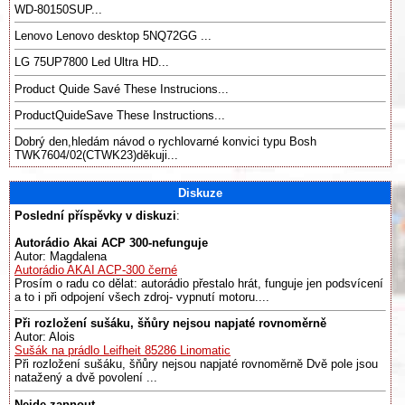
WD-80150SUP...
Lenovo Lenovo desktop 5NQ72GG ...
LG 75UP7800 Led Ultra HD...
Product Quide Savé These Instrucions...
ProductQuideSave These Instructions...
Dobrý den,hledám návod o rychlovarné konvici typu Bosh
TWK7604/02(CTWK23)děkuji...
Diskuze
Poslední příspěvky v diskuzi
:
Autorádio Akai ACP 300-nefunguje
Autor: Magdalena
Autorádio AKAI ACP-300 černé
Prosím o radu co dělat: autorádio přestalo hrát, funguje jen podsvícení
a to i při odpojení všech zdroj- vypnutí motoru....
Při rozložení sušáku, šňůry nejsou napjaté rovnoměrně
Autor: Alois
Sušák na prádlo Leifheit 85286 Linomatic
Při rozložení sušáku, šňůry nejsou napjaté rovnoměrně Dvě pole jsou
natažený a dvě povolení ...
Nejde zapnout