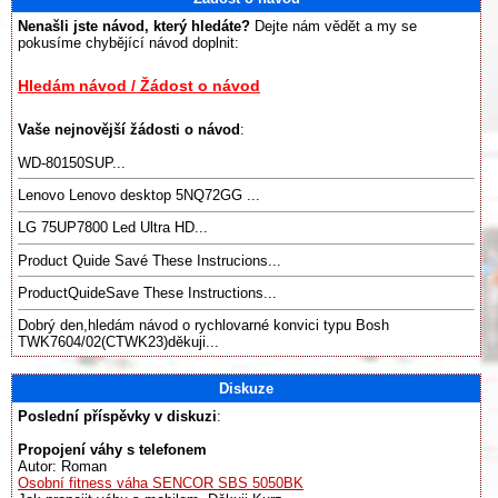
Nenašli jste návod, který hledáte?
Dejte nám vědět a my se
pokusíme chybějící návod doplnit:
Hledám návod / Žádost o návod
Vaše nejnovější žádosti o návod
:
WD-80150SUP...
Lenovo Lenovo desktop 5NQ72GG ...
LG 75UP7800 Led Ultra HD...
Product Quide Savé These Instrucions...
ProductQuideSave These Instructions...
Dobrý den,hledám návod o rychlovarné konvici typu Bosh
TWK7604/02(CTWK23)děkuji...
Diskuze
Poslední příspěvky v diskuzi
:
Propojení váhy s telefonem
Autor: Roman
Osobní fitness váha SENCOR SBS 5050BK