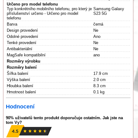
Určeno pro model telefonu
Typ konkrétního mobilního telefonu, pro který je
Samsung Galaxy
příslušenství určeno - Určeno pro model
S23 5G
telefonu
Barva
černá
Design provedení
Ne
Odolné provedení
Ano
Tenké provedení
Ne
Antibakteriální
Ne
MagSafe kompatibilní
ano
Rozměry výrobku
Rozměry balení
Šířka balení
17.9 cm
Výška balení
2.0 cm
Hloubka balení
8.3 cm
Hmotnost balení
0.1 kg
Hodnocení
90% uživatelů tento produkt doporučuje ostatním. Jak jste na
tom Vy?