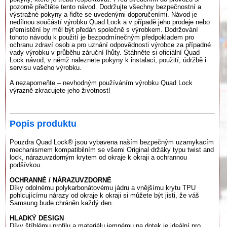
pozorně přečtěte tento návod. Dodržujte všechny bezpečnostní a
výstražné pokyny a řiďte se uvedenými doporučeními. Návod je
nedílnou součástí výrobku Quad Lock a v případě jeho prodeje nebo
přemístění by měl být předán společně s výrobkem. Dodržování
tohoto návodu k použití je bezpodmínečným předpokladem pro
ochranu zdraví osob a pro uznání odpovědnosti výrobce za případné
vady výrobku v průběhu záruční lhůty. Stáhněte si oficiální Quad
Lock návod, v němž naleznete pokyny k instalaci, použití, údržbě i
servisu vašeho výrobku.
A nezapomeňte – nevhodným používáním výrobku Quad Lock
výrazně zkracujete jeho životnost!
Popis produktu
Pouzdra Quad Lock® jsou vybavena naším bezpečným uzamykacím
mechanismem kompatibilním se všemi Original držáky typu twist and
lock, nárazuvzdorným krytem od okraje k okraji a ochrannou
podšívkou.
OCHRANNÉ / NÁRAZUVZDORNÉ
Díky odolnému polykarbonátovému jádru a vnějšímu krytu TPU
pohlcujícímu nárazy od okraje k okraji si můžete být jisti, že váš
Samsung bude chráněn každý den.
HLADKÝ DESIGN
Díky štíhlému profilu a materiálu jemnému na dotek je ideální pro