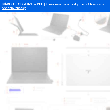
NÁVOD K OBSLUZE v PDF
| U nás naleznete český návod!
Návody pro
všechny značky