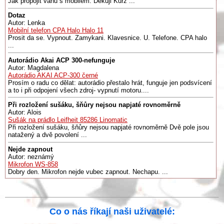
Jak propojit váhu s mobilem. Děkuji Kurz ...
Dotaz
Autor: Lenka
Mobilní telefon CPA Halo Halo 11
Prosit da se. Vypnout. Zamykani. Klavesnice. U. Telefone. CPA halo
...
Autorádio Akai ACP 300-nefunguje
Autor: Magdalena
Autorádio AKAI ACP-300 černé
Prosím o radu co dělat: autorádio přestalo hrát, funguje jen podsvícení
a to i při odpojení všech zdroj- vypnutí motoru....
Při rozložení sušáku, šňůry nejsou napjaté rovnoměrně
Autor: Alois
Sušák na prádlo Leifheit 85286 Linomatic
Při rozložení sušáku, šňůry nejsou napjaté rovnoměrně Dvě pole jsou
natažený a dvě povolení ...
Nejde zapnout
Autor: neznámý
Mikrofon WS-858
Dobry den. Mikrofon nejde vubec zapnout. Nechapu. ...
Co o nás říkají naši uživatelé: