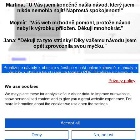
Martina: "U Vás jsem konečně našla návod, který jsem
nikde nemohla najít! Naprostá spokojenost!"
Mojmír: "Váš web mi hodně pomohl, protože návod
nebyl k výrobku přiložen. Děkuji mnohokrát."
Jana: "Děkuji za tyto stránky! Díky vašemu návodu jsem
opět zprovoznila svou myčku."
Prohlížejte návody k obsluze v češtine v naší online knihovně, manuály a
příručky k obsluze ke stažení ve formátu PDF. Databáze s návody je
neustále aktualizována a doplňována o nové výrobky. Sháníte návod?
Privacy policy
Požádejte nás!
We use cookies
NAVOD-K-OBSLUZE.cz
|
Jak přeložit PDF do češtiny
|
Kontakt
|
DMCA
© 2026
We may place these for analysis of our visitor data, to improve our website,
show personalised content and to give you a great website experience. For
more information about the cookies we use open the settings.
Accept all
Deny
No, adjust