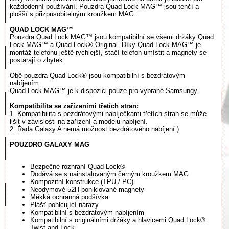
každodenní používání. Pouzdra Quad Lock MAG™ jsou tenčí a
plošší s přizpůsobitelným kroužkem MAG.
QUAD LOCK MAG™
Pouzdra Quad Lock MAG™ jsou kompatibilní se všemi držáky Quad
Lock MAG™ a Quad Lock® Original. Díky Quad Lock MAG™ je
montáž telefonu ještě rychlejší, stačí telefon umístit a magnety se
postarají o zbytek.
Obě pouzdra Quad Lock® jsou kompatibilní s bezdrátovým
nabíjením.
Quad Lock MAG™ je k dispozici pouze pro vybrané Samsungy.
Kompatibilita se zařízeními třetích stran:
1. Kompatibilita s bezdrátovými nabíječkami třetích stran se může
lišit v závislosti na zařízení a modelu nabíjení.
2. Řada Galaxy A nemá možnost bezdrátového nabíjení.)
POUZDRO GALAXY MAG
Bezpečné rozhraní Quad Lock®
Dodává se s nainstalovaným černým kroužkem MAG
Kompozitní konstrukce (TPU / PC)
Neodymové 52H poniklované magnety
Měkká ochranná podšívka
Plášť pohlcující nárazy
Kompatibilní s bezdrátovým nabíjením
Kompatibilní s originálními držáky a hlavicemi Quad Lock®
Twist and Lock