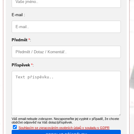
E-mail :
Předmět
*
:
Příspěvek
*
:
Váš email nebude zobrazen. Nezapomeňte jej vyplnit v případě, že chcete
obdržet odpověď na Váš dotaz/příspěvek.
Souhlasím se zpracováním osobních údajů v souladu s GDPR