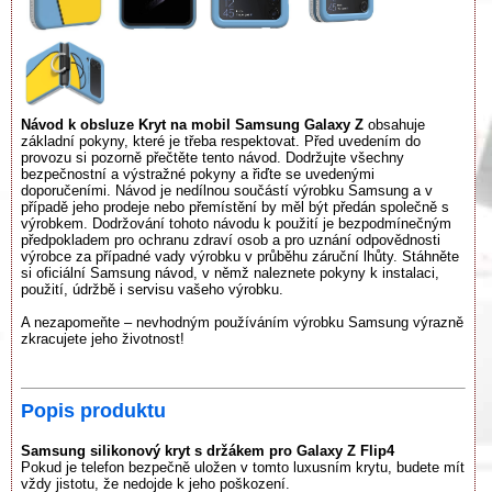
Návod k obsluze Kryt na mobil Samsung Galaxy Z
obsahuje
základní pokyny, které je třeba respektovat. Před uvedením do
provozu si pozorně přečtěte tento návod. Dodržujte všechny
bezpečnostní a výstražné pokyny a řiďte se uvedenými
doporučeními. Návod je nedílnou součástí výrobku Samsung a v
případě jeho prodeje nebo přemístění by měl být předán společně s
výrobkem. Dodržování tohoto návodu k použití je bezpodmínečným
předpokladem pro ochranu zdraví osob a pro uznání odpovědnosti
výrobce za případné vady výrobku v průběhu záruční lhůty. Stáhněte
si oficiální Samsung návod, v němž naleznete pokyny k instalaci,
použití, údržbě i servisu vašeho výrobku.
A nezapomeňte – nevhodným používáním výrobku Samsung výrazně
zkracujete jeho životnost!
Popis produktu
Samsung silikonový kryt s držákem pro Galaxy Z Flip4
Pokud je telefon bezpečně uložen v tomto luxusním krytu, budete mít
vždy jistotu, že nedojde k jeho poškození.