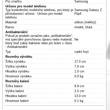
Pro značku
Samsung
Určeno pro model telefonu
Typ konkrétního mobilního telefonu, pro který je
Samsung Galaxy Z
příslušenství určeno - Určeno pro model
Flip4
telefonu
Materiál
silikon (měkký)
Barva
modrá, žlutá
Antibakteriální
Pokud je produkt označen jako „antibakteriální″,
má speciální povrchovou úpravu nebo materiál,
Ne
který buď zabíjí bakterie nebo jim brání v růstu
- Antibakteriální
Typ
zadní kryt
Rozměry výrobku
Šířka výrobku
17.0 cm
Výška výrobku
7.6 cm
Hloubka výrobku
1.0 cm
Hmotnost výrobku
0.0 kg
Rozměry balení
Šířka balení
8.9 cm
Výška balení
2.5 cm
Hloubka balení
13.0 cm
Hmotnost balení
0.1 kg