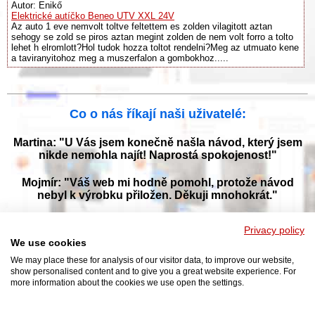
Autor: Enikő
Elektrické autíčko Beneo UTV XXL 24V
Az auto 1 eve nemvolt toltve feltettem es zolden vilagitott aztan
sehogy se zold se piros aztan megint zolden de nem volt forro a tolto
lehet h elromlott?Hol tudok hozza toltot rendelni?Meg az utmuato kene
a taviranyitohoz meg a muszerfalon a gombokhoz.....
Co o nás říkají naši uživatelé:
Martina: "U Vás jsem konečně našla návod, který jsem
nikde nemohla najít! Naprostá spokojenost!"
Mojmír: "Váš web mi hodně pomohl, protože návod
nebyl k výrobku přiložen. Děkuji mnohokrát."
Jana: "Děkuji za tyto stránky! Díky vašemu návodu jsem
Privacy policy
opět zprovoznila svou myčku."
We use cookies
We may place these for analysis of our visitor data, to improve our website,
show personalised content and to give you a great website experience. For
more information about the cookies we use open the settings.
Prohlížejte návody k obsluze v češtine v naší online knihovně, manuály a
příručky k obsluze ke stažení ve formátu PDF. Databáze s návody je
neustále aktualizována a doplňována o nové výrobky. Sháníte návod?