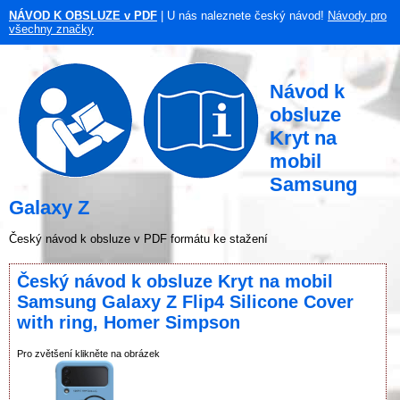
NÁVOD K OBSLUZE v PDF
| U nás naleznete český návod!
Návody pro
všechny značky
Návod k
obsluze
Kryt na
mobil
Samsung
Galaxy Z
Český návod k obsluze v PDF formátu ke stažení
Český návod k obsluze Kryt na mobil
Samsung Galaxy Z Flip4 Silicone Cover
with ring, Homer Simpson
Pro zvětšení klikněte na obrázek