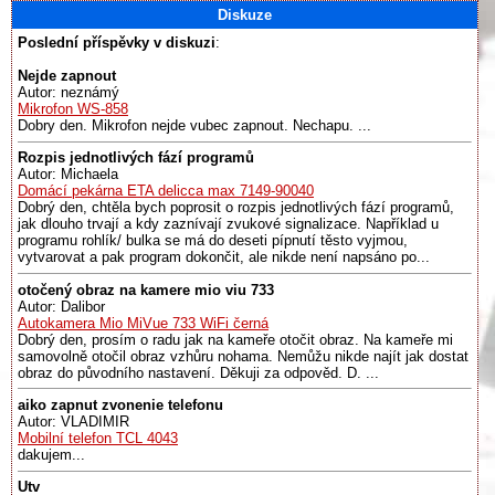
Diskuze
Poslední příspěvky v diskuzi
:
Nejde zapnout
Autor: neznámý
Mikrofon WS-858
Dobry den. Mikrofon nejde vubec zapnout. Nechapu. ...
Rozpis jednotlivých fází programů
Autor: Michaela
Domácí pekárna ETA delicca max 7149-90040
Dobrý den, chtěla bych poprosit o rozpis jednotlivých fází programů,
jak dlouho trvají a kdy zaznívají zvukové signalizace. Například u
programu rohlík/ bulka se má do deseti pípnutí těsto vyjmou,
vytvarovat a pak program dokončit, ale nikde není napsáno po...
otočený obraz na kamere mio viu 733
Autor: Dalibor
Autokamera Mio MiVue 733 WiFi černá
Dobrý den, prosím o radu jak na kameře otočit obraz. Na kameře mi
samovolně otočil obraz vzhůru nohama. Nemůžu nikde najít jak dostat
obraz do původního nastavení. Děkuji za odpověd. D. ...
aiko zapnut zvonenie telefonu
Autor: VLADIMIR
Mobilní telefon TCL 4043
dakujem...
Utv