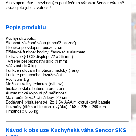
A nezapomeňte – nevhodným používáním výrobku Sencor výrazně
zkracujete jeho životnost!
Popis produktu
Kuchyňská váha
Sklopná závěsná váha (montáž na zeď)
Hloubka po sklopení pouze 7 cm
Přídavné funkce: hodiny, časovač s alarmem
Extra velký LCD displej ( 72 x 35 mm)
Tvrzené bezpečnostní sklo (4 mm)
Váživost do 3 kg
Funkce nulování hmotnosti nádoby (Tara)
Funkce postupného dovažování
Rozlišení 1 g
Možnost volby jednotek (g/lb.oz)
Indikace slabé baterie a přetížení
Automatické vypnutí při nečinnosti
Max. průměr vážící nádoby: 20 cm
Dodávané příslušenství: 2x 1,5V AAA mikrotužková baterie
Rozměry (šířka x hloubka x výška): 158 x 225 x 286 mm
Hmotnost: 0,56 kg
Návod k obsluze Kuchyňská váha Sencor SKS