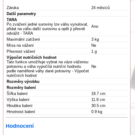
Záruka
24 měsíců
Další parametry
TARA
Po zvážení jedné suroviny lze váhu vynulovat,
Ano
přidat na váhu další surovinu a opět ji přesně
odvážit - TARA
Maximální zatížení
3 kg
Mísa na vážení
Ne
Přesnost vážení
1 g
Výpočet nutričních hodnot
Tato funkce umožňuje vybrat na váze váženou
potravinu a váha vypočítá nutriční hodnotu
Ne
podle naměřené váhy dané potraviny - Výpočet
nutričních hodnot
Rozměry výrobku
Rozměry balení
Šířka balení
18.7 cm
Výška balení
11.8 cm
Hloubka balení
30.5 cm
Hmotnost balení
0.9 kg
Hodnocení