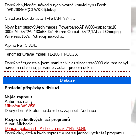
Dobrý den,hledám návod o rychlovarné konvici typu Bosh
TWK7604/02(CTWK23)děkuji...
Chladiaci box do auta TRISTAN ☆☆☆...
Nový bambusový Archimedes Powerbank-APW003-capacita:10
000mAh-5V/2A -133x68,3x176 mm-Output: 5V/2,1AFast Charging--
Wireless:15W. Potřebuji návod p...
Alpina FS-IC 314...
Tonometr Orava/ model TL-100(FT-CO2B...
Dobrý večer,dostala jsem parni zehlicku singer ssg8000 ale tam nebyl
navod na obsluhu, prosím o zaslání.predem děkuji ...
Diskuze
Poslední příspěvky v diskuzi
:
Nejde zapnout
Autor: neznámý
Mikrofon WS-858
Dobry den. Mikrofon nejde vubec zapnout. Nechapu. ...
Rozpis jednotlivých fází programů
Autor: Michaela
Domácí pekárna ETA delicca max 7149-90040
Dobrý den, chtěla bych poprosit o rozpis jednotlivých fází programů,