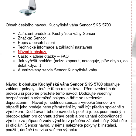
Obsah českého návodu Kuchyňská váha Sencor SKS 5700
Zařazení produktu: Kuchyňské váhy Sencor
Značka: Sencor
Popis a obsah balení
Technické informace a základní nastavení
Návod k obsluze
Často kladené otázky – FAQ
Jak vyřešit problém (nelze zapnout, nereaguje, píše chybu, co
dělat když...)
Autorizovaný servis Sencor Kuchyňské váhy
Návod k obsluze Kuchyňská váha Sencor SKS 5700
obsahuje
základní pokyny, které je třeba respektovat. Před uvedením do
provozu si pozorně přečtěte tento návod. Dodržujte všechny
bezpečnostní a výstražné pokyny a řiďte se uvedenými
doporučeními. Návod je nedílnou součástí výrobku Sencor a v
případě jeho prodeje nebo přemístění by měl být předán společně s
výrobkem. Dodržování tohoto návodu k použití je bezpodmínečným
předpokladem pro ochranu zdraví osob a pro uznání odpovědnosti
výrobce za případné vady výrobku v průběhu záruční lhůty. Stáhněte
si oficiální Sencor návod, v němž naleznete pokyny k instalaci,
použití, údržbě i servisu vašeho výrobku.