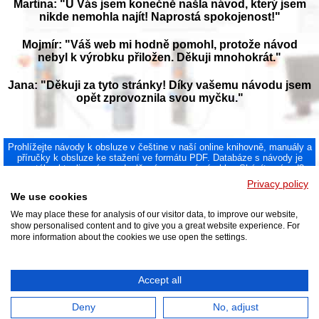
Martina: "U Vás jsem konečně našla návod, který jsem
nikde nemohla najít! Naprostá spokojenost!"
Mojmír: "Váš web mi hodně pomohl, protože návod
nebyl k výrobku přiložen. Děkuji mnohokrát."
Jana: "Děkuji za tyto stránky! Díky vašemu návodu jsem
opět zprovoznila svou myčku."
Prohlížejte návody k obsluze v češtine v naší online knihovně, manuály a
příručky k obsluze ke stažení ve formátu PDF. Databáze s návody je
neustále aktualizována a doplňována o nové výrobky. Sháníte návod?
Požádejte nás!
Privacy policy
NAVOD-K-OBSLUZE.cz
|
Jak přeložit PDF do češtiny
|
Kontakt
|
We use cookies
DMCA
© 2026
We may place these for analysis of our visitor data, to improve our website,
show personalised content and to give you a great website experience. For
more information about the cookies we use open the settings.
Accept all
Deny
No, adjust