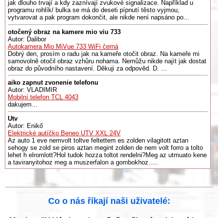
jak dlouho trvají a kdy zaznívají zvukové signalizace. Například u
programu rohlík/ bulka se má do deseti pípnutí těsto vyjmou,
vytvarovat a pak program dokončit, ale nikde není napsáno po...
otočený obraz na kamere mio viu 733
Autor: Dalibor
Autokamera Mio MiVue 733 WiFi černá
Dobrý den, prosím o radu jak na kameře otočit obraz. Na kameře mi
samovolně otočil obraz vzhůru nohama. Nemůžu nikde najít jak dostat
obraz do původního nastavení. Děkuji za odpověd. D. ...
aiko zapnut zvonenie telefonu
Autor: VLADIMIR
Mobilní telefon TCL 4043
dakujem...
Utv
Autor: Enikő
Elektrické autíčko Beneo UTV XXL 24V
Az auto 1 eve nemvolt toltve feltettem es zolden vilagitott aztan
sehogy se zold se piros aztan megint zolden de nem volt forro a tolto
lehet h elromlott?Hol tudok hozza toltot rendelni?Meg az utmuato kene
a taviranyitohoz meg a muszerfalon a gombokhoz.....
Co o nás říkají naši uživatelé: