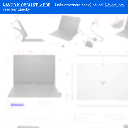
NÁVOD K OBSLUZE v PDF
| U nás naleznete český návod!
Návody pro
všechny značky