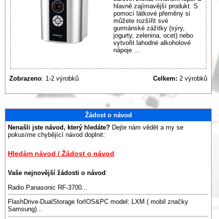
hlavně zajímavější produkt. S
pomocí látkové přeměny si
můžete rozšířit své
gurmánské zážitky (sýry,
jogurty, zelenina, ocet) nebo
vytvořit lahodné alkoholové
nápoje ...
Zobrazeno
: 1-2 výrobků
Celkem:
2 výrobků
Žádost o návod
Nenašli jste návod, který hledáte?
Dejte nám vědět a my se
pokusíme chybějící návod doplnit:
Hledám návod / Žádost o návod
Vaše nejnovější žádosti o návod
:
Radio Panasonic RF-3700...
FlashDrive-DualStorage forIOS&PC model: LXM ( mobil značky
Samsung)...