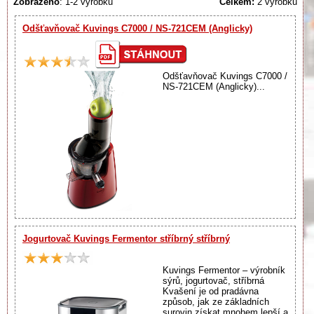
Zobrazeno
: 1-2 výrobků
Celkem:
2 výrobků
Odšťavňovač Kuvings C7000 / NS-721CEM (Anglicky)
Odšťavňovač Kuvings C7000 /
NS-721CEM (Anglicky)...
Jogurtovač Kuvings Fermentor stříbrný stříbrný
Kuvings Fermentor – výrobník
sýrů, jogurtovač, stříbrná
Kvašení je od pradávna
způsob, jak ze základních
surovin získat mnohem lepší a