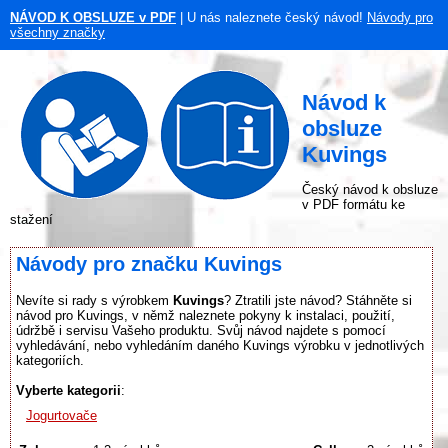
NÁVOD K OBSLUZE v PDF
| U nás naleznete český návod!
Návody pro
všechny značky
Návod k
obsluze
Kuvings
Český návod k obsluze
v PDF formátu ke
stažení
Návody pro značku Kuvings
Nevíte si rady s výrobkem
Kuvings
? Ztratili jste návod? Stáhněte si
návod pro Kuvings, v němž naleznete pokyny k instalaci, použití,
údržbě i servisu Vašeho produktu. Svůj návod najdete s pomocí
vyhledávání, nebo vyhledáním daného Kuvings výrobku v jednotlivých
kategoriích.
Vyberte kategorii
:
Jogurtovače