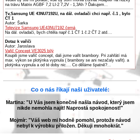
na trávu Matrix AGBF 7,2 LI-2 7,2V - 1,3Ah ? Ďakujem...
Tv,Sansung UE 43NU7192U, na dál. ovladači chci např. č.1 , bylo
ČT 1
Autor: Šarka
Televize Samsung UE43NU7192 černá
Na dál. ovladači, bych chtěla např č.1 ČT 1 č.2 ČT 2 atd....
Dotaz k vařiči
Autor: Jaroslava
Vařič Concept VE3025 bílý
Koupili jsme vařič concept, dali jsme vařit brambory. Pri zahřátí má
max. výkon se plotýnka vypnula ( brambory se ani nezačaly vařit). a
plotýnka vypnula a od té doby nic.... Co děláme špatně?...
Co o nás říkají naši uživatelé:
Martina: "U Vás jsem konečně našla návod, který jsem
nikde nemohla najít! Naprostá spokojenost!"
Mojmír: "Váš web mi hodně pomohl, protože návod
nebyl k výrobku přiložen. Děkuji mnohokrát."
Jana: "Děkuji za tyto stránky! Díky vašemu návodu jsem