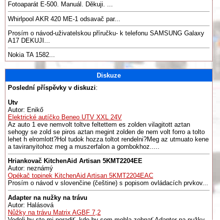
Fotoaparát E-500. Manuál. Děkuji. ...
Whirlpool AKR 420 ME-1 odsavač par...
Prosím o návod-uživatelskou příručku- k telefonu SAMSUNG Galaxy
A17 DEKUJI...
Nokia TA 1582...
Diskuze
Poslední příspěvky v diskuzi
:
Utv
Autor: Enikő
Elektrické autíčko Beneo UTV XXL 24V
Az auto 1 eve nemvolt toltve feltettem es zolden vilagitott aztan
sehogy se zold se piros aztan megint zolden de nem volt forro a tolto
lehet h elromlott?Hol tudok hozza toltot rendelni?Meg az utmuato kene
a taviranyitohoz meg a muszerfalon a gombokhoz.....
Hriankovač KitchenAid Artisan 5KMT2204EE
Autor: neznámý
Opékač topinek KitchenAid Artisan 5KMT2204EAC
Prosím o návod v slovenčine (češtine) s popisom ovládacích prvkov...
Adapter na nužky na trávu
Autor: Halásová
Nůžky na trávu Matrix AGBF 7,2
Vedeli by ste mi poradiť, kde by som mohla zohnať Adapter na nužky