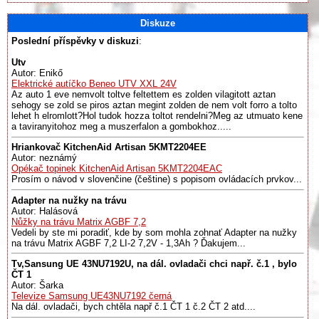
Diskuze
Poslední příspěvky v diskuzi
:
Utv
Autor: Enikő
Elektrické autíčko Beneo UTV XXL 24V
Az auto 1 eve nemvolt toltve feltettem es zolden vilagitott aztan
sehogy se zold se piros aztan megint zolden de nem volt forro a tolto
lehet h elromlott?Hol tudok hozza toltot rendelni?Meg az utmuato kene
a taviranyitohoz meg a muszerfalon a gombokhoz.....
Hriankovač KitchenAid Artisan 5KMT2204EE
Autor: neznámý
Opékač topinek KitchenAid Artisan 5KMT2204EAC
Prosím o návod v slovenčine (češtine) s popisom ovládacích prvkov...
Adapter na nužky na trávu
Autor: Halásová
Nůžky na trávu Matrix AGBF 7,2
Vedeli by ste mi poradiť, kde by som mohla zohnať Adapter na nužky
na trávu Matrix AGBF 7,2 LI-2 7,2V - 1,3Ah ? Ďakujem...
Tv,Sansung UE 43NU7192U, na dál. ovladači chci např. č.1 , bylo
ČT 1
Autor: Šarka
Televize Samsung UE43NU7192 černá
Na dál. ovladači, bych chtěla např č.1 ČT 1 č.2 ČT 2 atd....