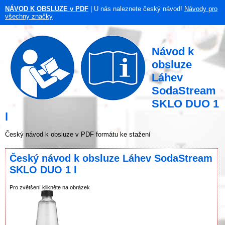
NÁVOD K OBSLUZE v PDF
| U nás naleznete český návod!
Návody pro
všechny značky
Návod k
obsluze
Láhev
SodaStream
SKLO DUO 1
l
Český návod k obsluze v PDF formátu ke stažení
Český návod k obsluze Láhev SodaStream
SKLO DUO 1 l
Pro zvětšení klikněte na obrázek