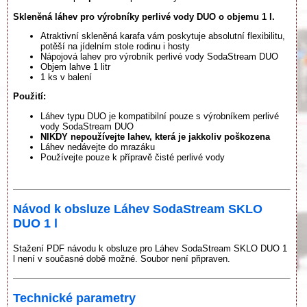
Skleněná láhev pro výrobníky perlivé vody DUO o objemu 1 l.
Atraktivní skleněná karafa vám poskytuje absolutní flexibilitu,
potěší na jídelním stole rodinu i hosty
Nápojová lahev pro výrobník perlivé vody SodaStream DUO
Objem lahve 1 litr
1 ks v balení
Použití:
Láhev typu DUO je kompatibilní pouze s výrobníkem perlivé
vody SodaStream DUO
NIKDY nepoužívejte lahev, která je jakkoliv poškozena
Láhev nedávejte do mrazáku
Používejte pouze k přípravě čisté perlivé vody
Návod k obsluze Láhev SodaStream SKLO
DUO 1 l
Stažení PDF návodu k obsluze pro Láhev SodaStream SKLO DUO 1
l není v současné době možné. Soubor není připraven.
Technické parametry