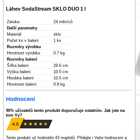
Láhev SodaStream SKLO DUO 1 l
Záruka
24 měsíců
Další parametry
Materiál
sklo
Počet ks v balení
1 ks
Rozměry výrobku
Hmotnost výrobku
0.7 kg
Rozměry balení
Šířka balení
29.6 cm
Výška balení
10.0 cm
Hloubka balení
10.5 cm
Hmotnost balení
0.8 kg
Hodnocení
90% uživatelů tento produkt doporučuje ostatním. Jak jste na
tom Vy?
Tento produkt už hodnotilo 43 majitelů. Přidejte i Vaše hodnocení a