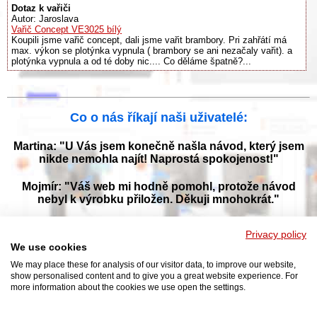
Dotaz k vařiči
Autor: Jaroslava
Vařič Concept VE3025 bílý
Koupili jsme vařič concept, dali jsme vařit brambory. Pri zahřátí má
max. výkon se plotýnka vypnula ( brambory se ani nezačaly vařit). a
plotýnka vypnula a od té doby nic.... Co děláme špatně?...
Co o nás říkají naši uživatelé:
Martina: "U Vás jsem konečně našla návod, který jsem
nikde nemohla najít! Naprostá spokojenost!"
Mojmír: "Váš web mi hodně pomohl, protože návod
nebyl k výrobku přiložen. Děkuji mnohokrát."
Jana: "Děkuji za tyto stránky! Díky vašemu návodu jsem
Privacy policy
opět zprovoznila svou myčku."
We use cookies
We may place these for analysis of our visitor data, to improve our website,
show personalised content and to give you a great website experience. For
more information about the cookies we use open the settings.
Prohlížejte návody k obsluze v češtine v naší online knihovně, manuály a
příručky k obsluze ke stažení ve formátu PDF. Databáze s návody je
neustále aktualizována a doplňována o nové výrobky. Sháníte návod?