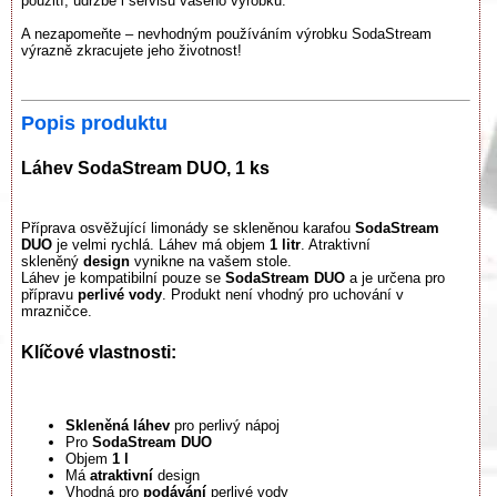
použití, údržbě i servisu vašeho výrobku.
A nezapomeňte – nevhodným používáním výrobku SodaStream
výrazně zkracujete jeho životnost!
Popis produktu
Láhev SodaStream DUO, 1 ks
Příprava osvěžující limonády se skleněnou karafou
SodaStream
DUO
je velmi rychlá. Láhev má objem
1 litr
. Atraktivní
skleněný
design
vynikne na vašem stole.
Láhev je kompatibilní pouze se
SodaStream DUO
a je určena pro
přípravu
perlivé vody
. Produkt není vhodný pro uchování v
mrazničce.
Klíčové vlastnosti:
Skleněná láhev
pro perlivý nápoj
Pro
SodaStream DUO
Objem
1 l
Má
atraktivní
design
Vhodná pro
podávání
perlivé vody