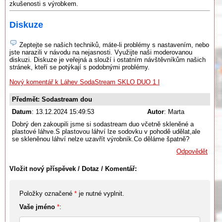
zkušenosti s výrobkem.
Diskuze
Zeptejte se našich techniků, máte-li problémy s nastavením, nebo
jste narazili v návodu na nejasnosti. Využijte naši moderovanou
diskuzi. Diskuze je veřejná a slouží i ostatním návštěvníkům našich
stránek, kteří se potýkají s podobnými problémy.
Nový komentář k Láhev SodaStream SKLO DUO 1 l
Předmět: Sodastream dou
Datum
: 13.12.2024 15:49:53
Autor
: Marta
Dobrý den zakoupili jsme si sodastream duo včetně skleněné a
plastové láhve.S plastovou láhví lze sodovku v pohodě udělat,ale
se skleněnou láhví nelze uzavřít výrobník.Co děláme špatně?
Odpovědět
Vložit nový příspěvek / Dotaz / Komentář:
Položky označené
*
je nutné vyplnit.
Vaše jméno
*
: