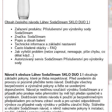
Obsah českého návodu Láhev SodaStream SKLO DUO 1 l
Zařazení produktu: Příslušenství pro výrobníky sody
SodaStream
Značka: SodaStream
Popis a obsah balení
Technické informace a základní nastavení
Často kladené otázky – FAQ
Jak vyřešit problém (nelze zapnout, nereaguje, píše chybu, co
dělat když...)
Autorizovaný servis SodaStream Příslušenství pro výrobníky
sody
Návod k obsluze Láhev SodaStream SKLO DUO 1 l
obsahuje
základní pokyny, které je třeba respektovat. Před uvedením do
provozu si pozorně přečtěte tento návod. Dodržujte všechny
bezpečnostní a výstražné pokyny a řiďte se uvedenými
doporučeními. Návod je nedílnou součástí výrobku SodaStream a v
případě jeho prodeje nebo přemístění by měl být předán společně s
výrobkem. Dodržování tohoto návodu k použití je bezpodmínečným
předpokladem pro ochranu zdraví osob a pro uznání odpovědnosti
výrobce za případné vady výrobku v průběhu záruční lhůty. Stáhněte
si oficiální SodaStream návod, v němž naleznete pokyny k instalaci,