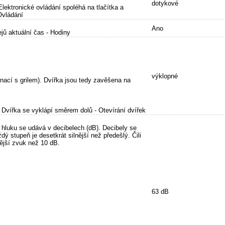
dotykové
lektronické ovládání spoléhá na tlačítka a
Ovládání
Ano
jů aktuální čas - Hodiny
výklopné
inací s grilem). Dvířka jsou tedy zavěšena na
 Dvířka se vyklápí směrem dolů - Otevírání dvířek
a hluku se udává v decibelech (dB). Decibely se
dý stupeň je desetkrát silnější než předešlý. Čili
nější zvuk než 10 dB.
63 dB