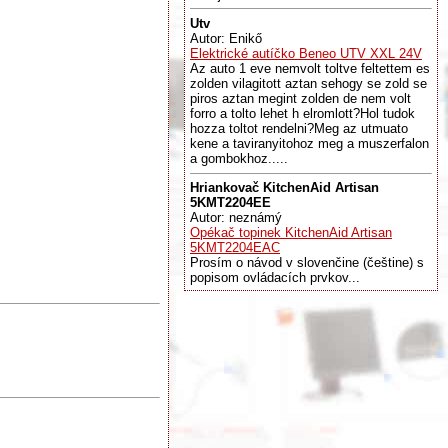
Utv
Autor: Enikő
Elektrické autíčko Beneo UTV XXL 24V
Az auto 1 eve nemvolt toltve feltettem es
zolden vilagitott aztan sehogy se zold se
piros aztan megint zolden de nem volt
forro a tolto lehet h elromlott?Hol tudok
hozza toltot rendelni?Meg az utmuato
kene a taviranyitohoz meg a muszerfalon
a gombokhoz.....
Hriankovač KitchenAid Artisan
5KMT2204EE
Autor: neznámý
Opékač topinek KitchenAid Artisan
5KMT2204EAC
Prosím o návod v slovenčine (češtine) s
popisom ovládacích prvkov...