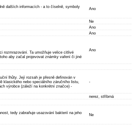
adně dalších informacích - a to číselně, symboly
Ano
Ne
Ano
Ano
Ano
kci rozmrazování. Ta umožňuje velice citlivé
toho aby začal projevovat známky vaření či jiné
ční lhůty. Její rozsah je přesně definován v
ě klasického nebo speciálního záručního listu,
-
ách výrobce (záleží na konkrétní značce) -
nerez, stříbrná
innost, tedy zabraňuje usazování bakterií na jeho
Ne