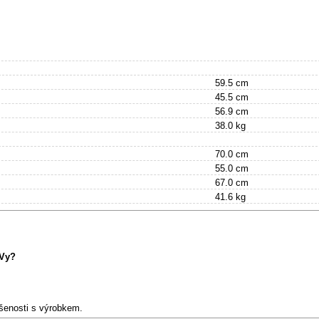
59.5 cm
45.5 cm
56.9 cm
38.0 kg
70.0 cm
55.0 cm
67.0 cm
41.6 kg
 Vy?
ušenosti s výrobkem.