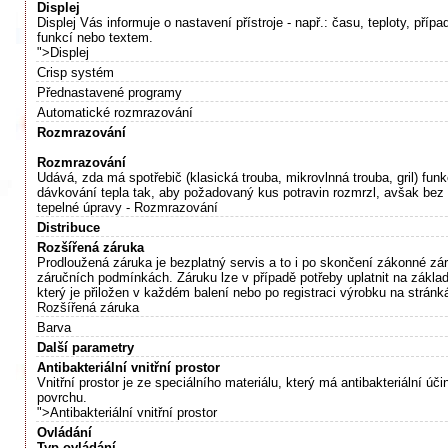
Displej
Displej Vás informuje o nastavení přístroje - např.: času, teploty, příp
funkcí nebo textem.
">Displej
Crisp systém
Přednastavené programy
Automatické rozmrazování
Rozmrazování
Rozmrazování
Udává, zda má spotřebič (klasická trouba, mikrovlnná trouba, gril) fun
dávkování tepla tak, aby požadovaný kus potravin rozmrzl, avšak bez 
tepelné úpravy - Rozmrazování
Distribuce
Rozšířená záruka
Prodloužená záruka je bezplatný servis a to i po skončení zákonné záru
záručních podmínkách. Záruku lze v případě potřeby uplatnit na základ
který je přiložen v každém balení nebo po registraci výrobku na stránk
Rozšířená záruka
Barva
Další parametry
Antibakteriální vnitřní prostor
Vnitřní prostor je ze speciálního materiálu, který má antibakteriální úč
povrchu.
">Antibakteriální vnitřní prostor
Ovládání
Typ ovládání