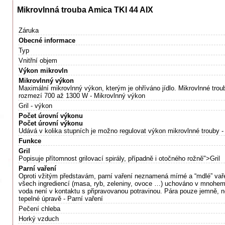
Mikrovlnná trouba Amica TKI 44 AIX
Záruka
Obecné informace
Typ
Vnitřní objem
Výkon mikrovln
Mikrovlnný výkon
Maximální mikrovlnný výkon, kterým je ohříváno jídlo. Mikrovlnné tro
rozmezí 700 až 1300 W - Mikrovlnný výkon
Gril - výkon
Počet úrovní výkonu
Počet úrovní výkonu
Udává v kolika stupních je možno regulovat výkon mikrovlnné trouby 
Funkce
Gril
Popisuje přítomnost grilovací spirály, případně i otočného rožně">Gril
Parní vaření
Oproti vžitým představám, parní vaření neznamená mírné a “mdlé” vaře
všech ingrediencí (masa, ryb, zeleniny, ovoce …) uchováno v mnohem 
voda není v kontaktu s připravovanou potravinou. Pára pouze jemně, ne
tepelné úpravě - Parní vaření
Pečení chleba
Horký vzduch