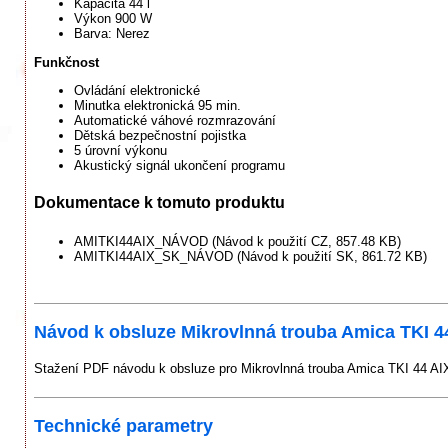
Kapacita 44 l
Výkon 900 W
Barva: Nerez
Funkčnost
Ovládání elektronické
Minutka elektronická 95 min.
Automatické váhové rozmrazování
Dětská bezpečnostní pojistka
5 úrovní výkonu
Akustický signál ukončení programu
Dokumentace k tomuto produktu
AMITKI44AIX_NÁVOD (Návod k použití CZ, 857.48 KB)
AMITKI44AIX_SK_NÁVOD (Návod k použití SK, 861.72 KB)
Návod k obsluze Mikrovlnná trouba Amica TKI 4
Stažení PDF návodu k obsluze pro Mikrovlnná trouba Amica TKI 44 AI
Technické parametry