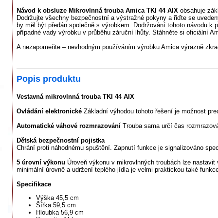
Návod k obsluze Mikrovlnná trouba Amica TKI 44 AIX
obsahuje zákl
Dodržujte všechny bezpečnostní a výstražné pokyny a řiďte se uveden
by měl být předán společně s výrobkem. Dodržování tohoto návodu k 
případné vady výrobku v průběhu záruční lhůty. Stáhněte si oficiální A
A nezapomeňte – nevhodným používáním výrobku Amica výrazně zkracu
Popis produktu
Vestavná mikrovlnná trouba TKI 44 AIX
Ovládání elektronické
Základní výhodou tohoto řešení je možnost prec
Automatické váhové rozmrazování
Trouba sama určí čas rozmrazován
Dětská bezpečnostní pojistka
Chrání proti náhodnému spuštění. Zapnutí funkce je signalizováno speci
5 úrovní výkonu
Úroveň výkonu v mikrovlnných troubách lze nastavit v
minimální úrovně a udržení teplého jídla je velmi praktickou také fun
Specifikace
Výška 45,5 cm
Šířka 59,5 cm
Hloubka 56,9 cm