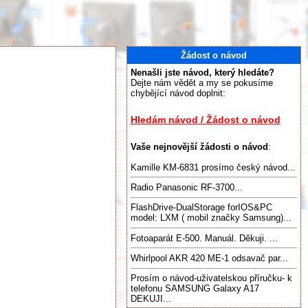
Žádost o návod
Nenašli jste návod, který hledáte?
Dejte nám vědět a my se pokusíme
chybějící návod doplnit:
Hledám návod / Žádost o návod
Vaše nejnovější žádosti o návod
:
Kamille KM-6831 prosímo český návod...
Radio Panasonic RF-3700...
FlashDrive-DualStorage forIOS&PC
model: LXM ( mobil značky Samsung)...
Fotoaparát E-500. Manuál. Děkuji. ...
Whirlpool AKR 420 ME-1 odsavač par...
Prosím o návod-uživatelskou příručku- k
telefonu SAMSUNG Galaxy A17
DEKUJI...