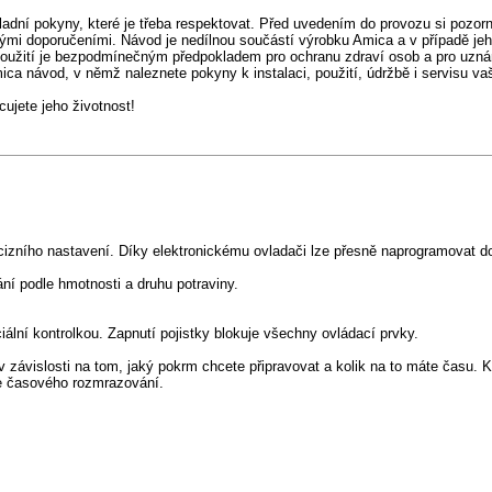
adní pokyny, které je třeba respektovat. Před uvedením do provozu si pozorn
ými doporučeními. Návod je nedílnou součástí výrobku Amica a v případě jeh
použití je bezpodmínečným předpokladem pro ochranu zdraví osob a pro uzná
mica návod, v němž naleznete pokyny k instalaci, použití, údržbě i servisu v
jete jeho životnost!
izního nastavení. Díky elektronickému ovladači lze přesně naprogramovat do
í podle hmotnosti a druhu potraviny.
ální kontrolkou. Zapnutí pojistky blokuje všechny ovládací prvky.
 závislosti na tom, jaký pokrm chcete připravovat a kolik na to máte času. 
kce časového rozmrazování.