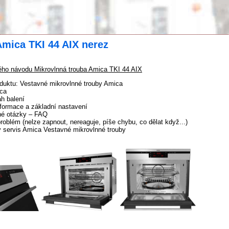
mica TKI 44 AIX nerez
ho návodu Mikrovlnná trouba Amica TKI 44 AIX
duktu: Vestavné mikrovlnné trouby Amica
ca
h balení
formace a základní nastavení
né otázky – FAQ
problém (nelze zapnout, nereaguje, píše chybu, co dělat když...)
 servis Amica Vestavné mikrovlnné trouby