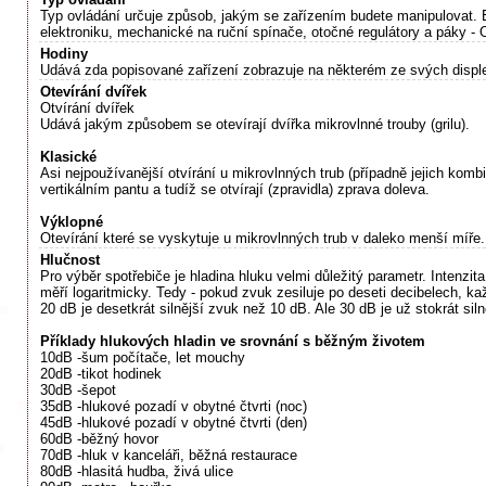
Typ ovládání určuje způsob, jakým se zařízením budete manipulovat. E
elektroniku, mechanické na ruční spínače, otočné regulátory a páky - 
Hodiny
Udává zda popisované zařízení zobrazuje na některém ze svých disple
Otevírání dvířek
Otvírání dvířek
Udává jakým způsobem se otevírají dvířka mikrovlnné trouby (grilu).
Klasické
Asi nejpoužívanější otvírání u mikrovlnných trub (případně jejich komb
vertikálním pantu a tudíž se otvírají (zpravidla) zprava doleva.
Výklopné
Otevírání které se vyskytuje u mikrovlnných trub v daleko menší míře.
Hlučnost
Pro výběr spotřebiče je hladina hluku velmi důležitý parametr. Intenzit
měří logaritmicky. Tedy - pokud zvuk zesiluje po deseti decibelech, kaž
20 dB je desetkrát silnější zvuk než 10 dB. Ale 30 dB je už stokrát sil
Příklady hlukových hladin ve srovnání s běžným životem
10dB -šum počítače, let mouchy
20dB -tikot hodinek
30dB -šepot
35dB -hlukové pozadí v obytné čtvrti (noc)
45dB -hlukové pozadí v obytné čtvrti (den)
60dB -běžný hovor
70dB -hluk v kanceláři, běžná restaurace
80dB -hlasitá hudba, živá ulice