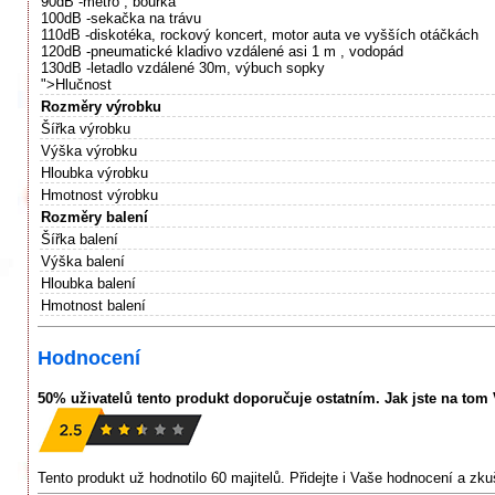
90dB -metro , bouřka
100dB -sekačka na trávu
110dB -diskotéka, rockový koncert, motor auta ve vyšších otáčkách
120dB -pneumatické kladivo vzdálené asi 1 m , vodopád
130dB -letadlo vzdálené 30m, výbuch sopky
">Hlučnost
Rozměry výrobku
Šířka výrobku
Výška výrobku
Hloubka výrobku
Hmotnost výrobku
Rozměry balení
Šířka balení
Výška balení
Hloubka balení
Hmotnost balení
Hodnocení
50% uživatelů tento produkt doporučuje ostatním. Jak jste na tom
Tento produkt už hodnotilo 60 majitelů. Přidejte i Vaše hodnocení a zk