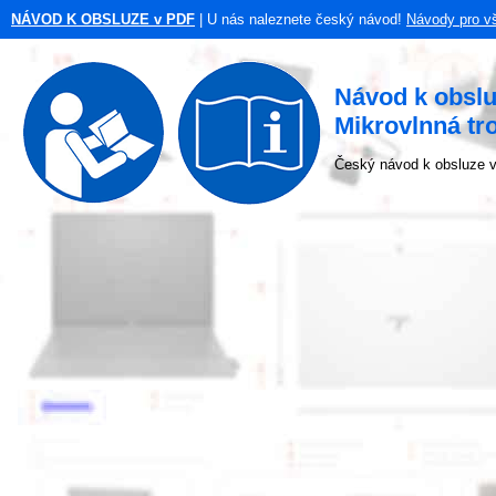
NÁVOD K OBSLUZE v PDF
| U nás naleznete český návod!
Návody pro v
Návod k obsl
Mikrovlnná tr
Český návod k obsluze v