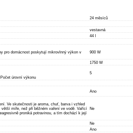
24 měsíců
vestavná
44 l
uby pro domácnost poskytují mikrovlnný výkon v
900 W
1750 W
5
- Počet úrovní výkonu
Ano
ní. Ve skutečnosti je aroma, chuť, barva i vzhled
větší míře, než při běžném vaření ve vodě. Vařící
Ne
agresivně proniká potravinou, a tím dochází k její
Ne
Ano