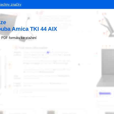
šechny značky
uze
ouba Amica TKI 44 AIX
 PDF formátu ke stažení