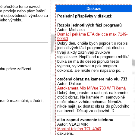
ě přečtěte tento návod.
Diskuze
o prodeje nebo přemístění
ní odpovědnosti výrobce za
Poslední příspěvky v diskuzi
:
ašeho výrobku.
Rozpis jednotlivých fází programů
Autor: Michaela
Domácí pekárna ETA delicca max 7149-
90040
Dobrý den, chtěla bych poprosit o rozpis
jednotlivých fází programů, jak dlouho
trvají a kdy zaznívají zvukové
signalizace. Například u programu rohlík/
bulka se má do deseti pípnutí těsto
vyjmou, vytvarovat a pak program
bu práce zařízení.
dokončit, ale nikde není napsáno po...
otočený obraz na kamere mio viu 733
Autor: Dalibor
Autokamera Mio MiVue 733 WiFi černá
Dobrý den, prosím o radu jak na kameře
otočit obraz. Na kameře mi samovolně
Kromě maximální, střední,
otočil obraz vzhůru nohama. Nemůžu
nikde najít jak dostat obraz do původního
nastavení. Děkuji za odpověd. D. ...
aiko zapnut zvonenie telefonu
Autor: VLADIMIR
Mobilní telefon TCL 4043
dakujem...