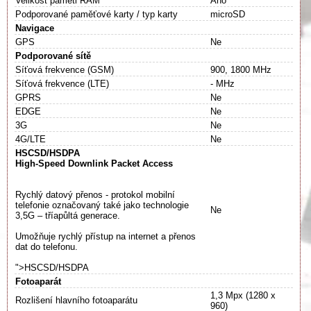
Velikost paměti RAM
Ano
Podporované paměťové karty / typ karty
microSD
Navigace
GPS
Ne
Podporované sítě
Síťová frekvence (GSM)
900, 1800 MHz
Síťová frekvence (LTE)
- MHz
GPRS
Ne
EDGE
Ne
3G
Ne
4G/LTE
Ne
HSCSD/HSDPA
High-Speed Downlink Packet Access
Rychlý datový přenos - protokol mobilní
telefonie označovaný také jako technologie
Ne
3,5G – tříapůltá generace.
Umožňuje rychlý přístup na internet a přenos
dat do telefonu.
">HSCSD/HSDPA
Fotoaparát
1,3 Mpx (1280 x
Rozlišení hlavního fotoaparátu
960)