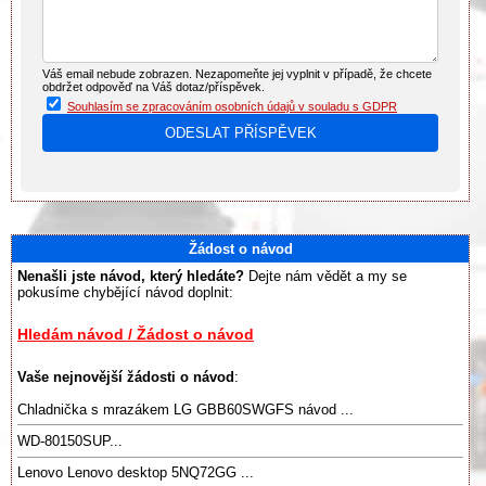
Váš email nebude zobrazen. Nezapomeňte jej vyplnit v případě, že chcete
obdržet odpověď na Váš dotaz/příspěvek.
Souhlasím se zpracováním osobních údajů v souladu s GDPR
Žádost o návod
Nenašli jste návod, který hledáte?
Dejte nám vědět a my se
pokusíme chybějící návod doplnit:
Hledám návod / Žádost o návod
Vaše nejnovější žádosti o návod
:
Chladnička s mrazákem LG GBB60SWGFS návod ...
WD-80150SUP...
Lenovo Lenovo desktop 5NQ72GG ...