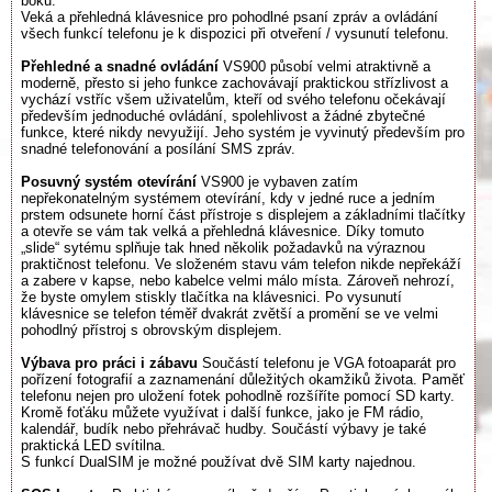
boku.
Veká a přehledná klávesnice pro pohodlné psaní zpráv a ovládání
všech funkcí telefonu je k dispozici při otveření / vysunutí telefonu.
Přehledné a snadné ovládání
VS900 působí velmi atraktivně a
moderně, přesto si jeho funkce zachovávají praktickou střízlivost a
vychází vstříc všem uživatelům, kteří od svého telefonu očekávají
především jednoduché ovládání, spolehlivost a žádné zbytečné
funkce, které nikdy nevyužijí. Jeho systém je vyvinutý především pro
snadné telefonování a posílání SMS zpráv.
Posuvný systém otevírání
VS900 je vybaven zatím
nepřekonatelným systémem otevírání, kdy v jedné ruce a jedním
prstem odsunete horní část přístroje s displejem a základními tlačítky
a otevře se vám tak velká a přehledná klávesnice. Díky tomuto
„slide“ sytému splňuje tak hned několik požadavků na výraznou
praktičnost telefonu. Ve složeném stavu vám telefon nikde nepřekáží
a zabere v kapse, nebo kabelce velmi málo místa. Zároveň nehrozí,
že byste omylem stiskly tlačítka na klávesnici. Po vysunutí
klávesnice se telefon téměř dvakrát zvětší a promění se ve velmi
pohodlný přístroj s obrovským displejem.
Výbava pro práci i zábavu
Součástí telefonu je VGA fotoaparát pro
pořízení fotografií a zaznamenání důležitých okamžiků života. Paměť
telefonu nejen pro uložení fotek pohodlně rozšíříte pomocí SD karty.
Kromě foťáku můžete využívat i další funkce, jako je FM rádio,
kalendář, budík nebo přehrávač hudby. Součástí výbavy je také
praktická LED svítilna.
S funkcí DualSIM je možné používat dvě SIM karty najednou.