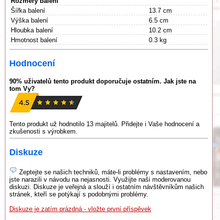
Rozměry balení
Šířka balení
13.7 cm
Výška balení
6.5 cm
Hloubka balení
10.2 cm
Hmotnost balení
0.3 kg
Hodnocení
90% uživatelů tento produkt doporučuje ostatním. Jak jste na
tom Vy?
Tento produkt už hodnotilo 13 majitelů. Přidejte i Vaše hodnocení a
zkušenosti s výrobkem.
Diskuze
Zeptejte se našich techniků, máte-li problémy s nastavením, nebo
jste narazili v návodu na nejasnosti. Využijte naši moderovanou
diskuzi. Diskuze je veřejná a slouží i ostatním návštěvníkům našich
stránek, kteří se potýkají s podobnými problémy.
Diskuze je zatím prázdná - vložte první příspěvek