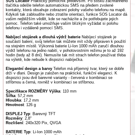
SOS Locator
Praktický pomocník především. Po stisku záchranného
tlačítka odešle telefon automatickou SMS na předem zvolené
kontakty, která obsahuje zobrazení polohy vašeho telefonu na mapě.
Kdykoli tak zabloudíte nebo ztratíte orientaci, funkce SOS Locator dá
vašim nejbližším vědět, kde se nacházíte a že potřebujete jejich
pomoc. Telefon také umožňuje vašim blízkým vyžádat si polohu
telefonu i vzdáleně pomocí SMS.
Nabíjecí stojánek a dlouhá výdrž baterie
Nabíjecí stojánek je
součástí balení, svůj telefon tak můžete mít vždy připraven k použití
na stejném místě. Výkonná baterie Li-Ion 1000 mAh zaručí dlouhou
výdrž telefonu na jedno nabití, v pohotovostním režimu je to až 192
hodin (tedy až 8 dní). Nemusíte tak mít strach telefon používat třeba
na výletě, kde nebude k dispozici nabíječka.
Elegantní design a barvy
Telefon má příjemný tvar, který se dobře
drží v dlani. Design je založen na praktické, funkční eleganci. K
dispozici jsou dvě barevné varianty - červená v kombinaci se
stříbrnou a černá, rovněž v kombinaci se stříbrnou.
Specifikace
ROZMĚRY
Výška
: 110 mm
Šířka
: 57,2 mm
Hloubka
: 17,2 mm
Hmotnost
: 126 g
DISPLEJ
Typ
: Barevný TFT
Rozměry
: 2,8"
Rozlišení
: 240x320 Pix, QVGA
BATERIE
Typ
: Li-Ion 1000 mAh