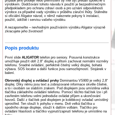
případě jeho prodeje nebo přemístění by měl být předán společně s
výrobkem. Dodržování tohoto návodu k použití je bezpodmínečným
předpokladem pro ochranu zdraví osob a pro uznání odpovědnosti
výrobce za případné vady výrobku v průběhu záruční lhůty. Stáhněte
si oficiální Aligator návod, v němž naleznete pokyny k instalaci,
použití, údržbě i servisu vašeho výrobku.
A nezapomeňte – nevhodným používáním výrobku Aligator výrazně
zkracujete jeho životnost!
Popis produktu
První slide
ALIGATOR
telefon pro seniory. Posuvná konstrukce
umožňuje použít obří 2.8" displej a přitom zachovat normální rozměry
telefonu. Snadné ovládání, perfektně čitelný velký displej, bohatá
výbava. SOS locator a další funkce jsou samozřejmostí. Stojánek v
balení.
Obrovský displej a ovládací prvky
Dominantou VS900 je velký 2,8“
displej. Díky němu jsou text a zobrazované informace skvěle čitelné,
a to i osobám se slabším zrakem. Pod displejem jsou umístěna velká
tlačítka základního ovládání telefonu. Pomocí těchto tlačítek lze i při
zavřeném telefonu velmi jednoduše ovládat příjem a ukončování
hovorů. Další z tlačítek pod displejem je kolébkový ovladač umístěný
uprostřed. Ten slouží k pohybu v menu. Dvě velká tlačítka u
spodního okraje displeje, slouží k dalším volbám. Tlačítko pro
ovládání hlasitosti a tlačítko vypnutí/zapnutí telefonu je umístěno na