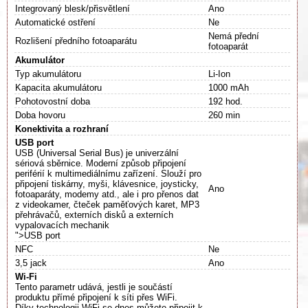
Integrovaný blesk/přisvětlení
Ano
Automatické ostření
Ne
Nemá přední
Rozlišení předního fotoaparátu
fotoaparát
Akumulátor
Typ akumulátoru
Li-Ion
Kapacita akumulátoru
1000 mAh
Pohotovostní doba
192 hod.
Doba hovoru
260 min
Konektivita a rozhraní
USB port
USB (Universal Serial Bus) je univerzální
sériová sběrnice. Moderní způsob připojení
periférií k multimediálnímu zařízení. Slouží pro
připojení tiskárny, myši, klávesnice, joysticky,
Ano
fotoaparáty, modemy atd., ale i pro přenos dat
z videokamer, čteček paměťových karet, MP3
přehrávačů, externích disků a externích
vypalovacích mechanik
">USB port
NFC
Ne
3,5 jack
Ano
Wi-Fi
Tento parametr udává, jestli je součástí
produktu přímé připojení k síti přes WiFi.
Díky technologii WiFi se dnes můžete připojit k