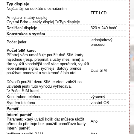
Typ displeje
Nejčastěji se setkáte s označením
TFT LCD
Antiglare- matný dsiplej
Crystal Brite - lesklý displej ">Typ displeje
Rozlišení displeje
320 x 240 bodů
Konstrukce a systém
jednojádrový
Počet jader
procesor
Počet SIM karet
Přístroj vám umožňuje použít dvě SIM karty
najednou (resp. přepínat služby mezi nimi) a
tím využít vhodnější tarif více operátorů, využít
lépe silnější signál, rychlejší datový přenos,
Dual SIM
používat pracovní a soukromé číslo atd.
Důvodů použití dvou SIM je více, záleží na
uživateli jestli tuto výhodu vyhledává.
">Počet SIM karet
Konstrukce telefonu
výsuvný
Systém telefonu
vlastní OS
Paměť
Interní paměť
Parametr, který uvádí kolik dat můžete uložit
Ano
přímo do přístroje bez použití paměťové karty -
Interní paměť