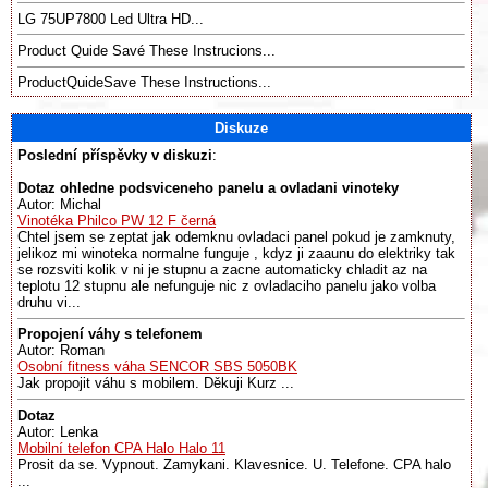
LG 75UP7800 Led Ultra HD...
Product Quide Savé These Instrucions...
ProductQuideSave These Instructions...
Diskuze
Poslední příspěvky v diskuzi
:
Dotaz ohledne podsviceneho panelu a ovladani vinoteky
Autor: Michal
Vinotéka Philco PW 12 F černá
Chtel jsem se zeptat jak odemknu ovladaci panel pokud je zamknuty,
jelikoz mi winoteka normalne funguje , kdyz ji zaaunu do elektriky tak
se rozsviti kolik v ni je stupnu a zacne automaticky chladit az na
teplotu 12 stupnu ale nefunguje nic z ovladaciho panelu jako volba
druhu vi...
Propojení váhy s telefonem
Autor: Roman
Osobní fitness váha SENCOR SBS 5050BK
Jak propojit váhu s mobilem. Děkuji Kurz ...
Dotaz
Autor: Lenka
Mobilní telefon CPA Halo Halo 11
Prosit da se. Vypnout. Zamykani. Klavesnice. U. Telefone. CPA halo
...