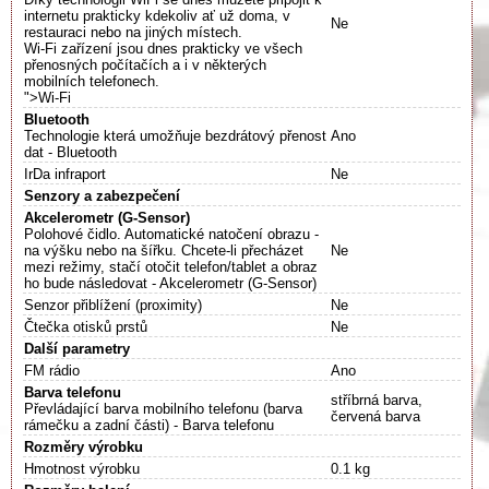
internetu prakticky kdekoliv ať už doma, v
Ne
restauraci nebo na jiných místech.
Wi-Fi zařízení jsou dnes prakticky ve všech
přenosných počítačích a i v některých
mobilních telefonech.
">Wi-Fi
Bluetooth
Technologie která umožňuje bezdrátový přenost
Ano
dat - Bluetooth
IrDa infraport
Ne
Senzory a zabezpečení
Akcelerometr (G-Sensor)
Polohové čidlo. Automatické natočení obrazu -
na výšku nebo na šířku. Chcete-li přecházet
Ne
mezi režimy, stačí otočit telefon/tablet a obraz
ho bude následovat - Akcelerometr (G-Sensor)
Senzor přiblížení (proximity)
Ne
Čtečka otisků prstů
Ne
Další parametry
FM rádio
Ano
Barva telefonu
stříbrná barva,
Převládající barva mobilního telefonu (barva
červená barva
rámečku a zadní části) - Barva telefonu
Rozměry výrobku
Hmotnost výrobku
0.1 kg