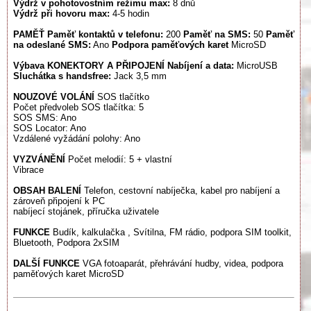
Výdrž v pohotovostním režimu max:
8 dnů
Výdrž při hovoru max:
4-5 hodin
PAMĚŤ
Paměť kontaktů v telefonu:
200
Paměť na SMS:
50
Paměť
na odeslané SMS:
Ano
Podpora paměťových karet
MicroSD
Výbava
KONEKTORY A PŘIPOJENÍ
Nabíjení a data:
MicroUSB
Sluchátka s handsfree:
Jack 3,5 mm
NOUZOVÉ VOLÁNÍ
SOS tlačítko
Počet předvoleb SOS tlačítka: 5
SOS SMS: Ano
SOS Locator: Ano
Vzdálené vyžádání polohy: Ano
VYZVÁNĚNÍ
Počet melodií: 5 + vlastní
Vibrace
OBSAH BALENÍ
Telefon, cestovní nabíječka, kabel pro nabíjení a
zároveň připojení k PC
nabíjecí stojánek, příručka uživatele
FUNKCE
Budík, kalkulačka , Svítilna, FM rádio, podpora SIM toolkit,
Bluetooth, Podpora 2xSIM
DALŠÍ FUNKCE
VGA fotoaparát, přehrávání hudby, videa, podpora
paměťových karet MicroSD