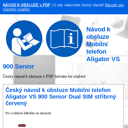
NÁVOD K OBSLUZE v PDF
| U nás naleznete český návod!
Návody pro
všechny značky
Návod k
obsluze
Mobilní
telefon
Aligator VS
900 Senior
Český návod k obsluze v PDF formátu ke stažení
Český návod k obsluze Mobilní telefon
Aligator VS 900 Senior Dual SIM stříbrný
červený
Pro zvětšení klikněte na obrázek