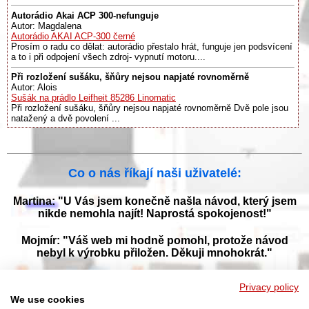
Autorádio Akai ACP 300-nefunguje
Autor: Magdalena
Autorádio AKAI ACP-300 černé
Prosím o radu co dělat: autorádio přestalo hrát, funguje jen podsvícení
a to i při odpojení všech zdroj- vypnutí motoru....
Při rozložení sušáku, šňůry nejsou napjaté rovnoměrně
Autor: Alois
Sušák na prádlo Leifheit 85286 Linomatic
Při rozložení sušáku, šňůry nejsou napjaté rovnoměrně Dvě pole jsou
natažený a dvě povolení ...
Co o nás říkají naši uživatelé:
Martina: "U Vás jsem konečně našla návod, který jsem
nikde nemohla najít! Naprostá spokojenost!"
Mojmír: "Váš web mi hodně pomohl, protože návod
nebyl k výrobku přiložen. Děkuji mnohokrát."
Jana: "Děkuji za tyto stránky! Díky vašemu návodu jsem
Privacy policy
opět zprovoznila svou myčku."
We use cookies