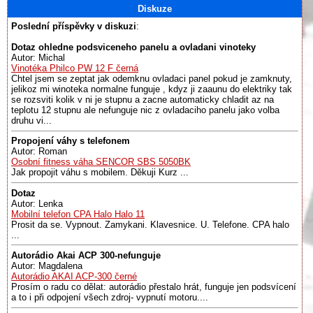
Diskuze
Poslední příspěvky v diskuzi
:
Dotaz ohledne podsviceneho panelu a ovladani vinoteky
Autor: Michal
Vinotéka Philco PW 12 F černá
Chtel jsem se zeptat jak odemknu ovladaci panel pokud je zamknuty,
jelikoz mi winoteka normalne funguje , kdyz ji zaaunu do elektriky tak
se rozsviti kolik v ni je stupnu a zacne automaticky chladit az na
teplotu 12 stupnu ale nefunguje nic z ovladaciho panelu jako volba
druhu vi...
Propojení váhy s telefonem
Autor: Roman
Osobní fitness váha SENCOR SBS 5050BK
Jak propojit váhu s mobilem. Děkuji Kurz ...
Dotaz
Autor: Lenka
Mobilní telefon CPA Halo Halo 11
Prosit da se. Vypnout. Zamykani. Klavesnice. U. Telefone. CPA halo
...
Autorádio Akai ACP 300-nefunguje
Autor: Magdalena
Autorádio AKAI ACP-300 černé
Prosím o radu co dělat: autorádio přestalo hrát, funguje jen podsvícení
a to i při odpojení všech zdroj- vypnutí motoru....