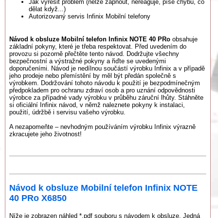
Jak vyřešit problém (nelze zapnout, nereaguje, píše chybu, co
dělat když...)
Autorizovaný servis Infinix Mobilní telefony
Návod k obsluze Mobilní telefon Infinix NOTE 40 PRo
obsahuje
základní pokyny, které je třeba respektovat. Před uvedením do
provozu si pozorně přečtěte tento návod. Dodržujte všechny
bezpečnostní a výstražné pokyny a řiďte se uvedenými
doporučeními. Návod je nedílnou součástí výrobku Infinix a v případě
jeho prodeje nebo přemístění by měl být předán společně s
výrobkem. Dodržování tohoto návodu k použití je bezpodmínečným
předpokladem pro ochranu zdraví osob a pro uznání odpovědnosti
výrobce za případné vady výrobku v průběhu záruční lhůty. Stáhněte
si oficiální Infinix návod, v němž naleznete pokyny k instalaci,
použití, údržbě i servisu vašeho výrobku.
A nezapomeňte – nevhodným používáním výrobku Infinix výrazně
zkracujete jeho životnost!
Návod k obsluze Mobilní telefon Infinix NOTE
40 PRo X6850
Níže je zobrazen náhled *.pdf souboru s návodem k obsluze. Jedná