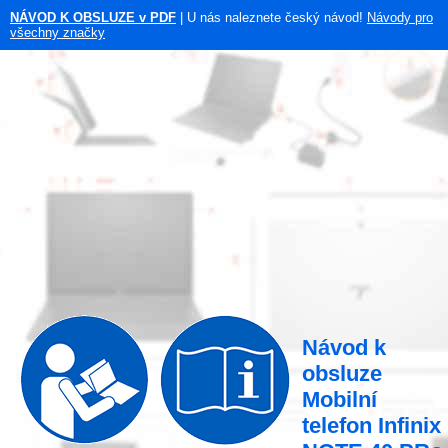
NÁVOD K OBSLUZE v PDF
| U nás naleznete český návod!
Návody pro
všechny značky
Návod k
obsluze
Mobilní
telefon Infinix