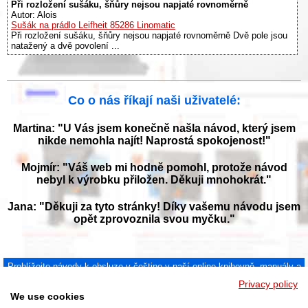
Při rozložení sušáku, šňůry nejsou napjaté rovnoměrně
Autor: Alois
Sušák na prádlo Leifheit 85286 Linomatic
Při rozložení sušáku, šňůry nejsou napjaté rovnoměrně Dvě pole jsou
natažený a dvě povolení ...
Co o nás říkají naši uživatelé:
Martina: "U Vás jsem konečně našla návod, který jsem
nikde nemohla najít! Naprostá spokojenost!"
Mojmír: "Váš web mi hodně pomohl, protože návod
nebyl k výrobku přiložen. Děkuji mnohokrát."
Jana: "Děkuji za tyto stránky! Díky vašemu návodu jsem
opět zprovoznila svou myčku."
Prohlížejte návody k obsluze v češtine v naší online knihovně, manuály a
příručky k obsluze ke stažení ve formátu PDF. Databáze s návody je
Privacy policy
neustále aktualizována a doplňována o nové výrobky. Sháníte návod?
We use cookies
Požádejte nás!
NAVOD-K-OBSLUZE.cz
|
Jak přeložit PDF do češtiny
|
Kontakt
|