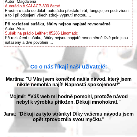
Autor: Magdalena
Autorádio AKAI ACP-300 černé
Prosím o radu co dělat: autorádio přestalo hrát, funguje jen podsvícení
a to i při odpojení všech zdroj- vypnutí motoru....
Při rozložení sušáku, šňůry nejsou napjaté rovnoměrně
Autor: Alois
Sušák na prádlo Leifheit 85286 Linomatic
Při rozložení sušáku, šňůry nejsou napjaté rovnoměrně Dvě pole jsou
natažený a dvě povolení ...
Co o nás říkají naši uživatelé:
Martina: "U Vás jsem konečně našla návod, který jsem
nikde nemohla najít! Naprostá spokojenost!"
Mojmír: "Váš web mi hodně pomohl, protože návod
nebyl k výrobku přiložen. Děkuji mnohokrát."
Jana: "Děkuji za tyto stránky! Díky vašemu návodu jsem
opět zprovoznila svou myčku."