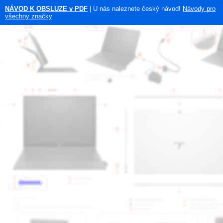
NÁVOD K OBSLUZE v PDF
| U nás naleznete český návod!
Návody pro
všechny značky