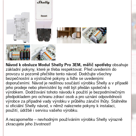
Návod k obsluze Modul Shelly Pro 3EM, měřič spotřeby
obsahuje
základní pokyny, které je třeba respektovat. Před uvedením do
provozu si pozorně přečtěte tento návod. Dodržujte všechny
bezpečnostní a výstražné pokyny a řiďte se uvedenými
doporučeními. Návod je nedílnou součástí výrobku Shelly a v případě
jeho prodeje nebo přemístění by měl být předán společně s
výrobkem. Dodržování tohoto návodu k použití je bezpodmínečným
předpokladem pro ochranu zdraví osob a pro uznání odpovědnosti
výrobce za případné vady výrobku v průběhu záruční lhůty. Stáhněte
si oficiální Shelly návod, v němž naleznete pokyny k instalaci,
použití, údržbě i servisu vašeho výrobku.
A nezapomeňte – nevhodným používáním výrobku Shelly výrazně
zkracujete jeho životnost!