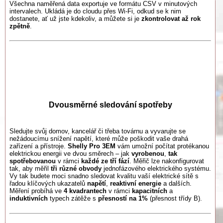
Všechna naměřená data exportuje ve formátu CSV v minutových
intervalech. Ukládá je do cloudu přes Wi-Fi, odkud se k nim
dostanete, ať už jste kdekoliv, a můžete si je
zkontrolovat až rok
zpětně
.
Dvousměrné sledování spotřeby
Sledujte svůj domov, kancelář či třeba továrnu a vyvarujte se
nežádoucímu snížení napětí, které může poškodit vaše drahá
zařízení a přístroje.
Shelly Pro 3EM
vám umožní počítat protékanou
elektrickou energii ve dvou směrech – jak
vyrobenou
,
tak
spotřebovanou
v rámci
každé ze tří fází
. Měřič lze nakonfigurovat
tak, aby měřil
tři různé obvody
jednofázového elektrického systému.
Vy tak budete moci snadno sledovat kvalitu vaší elektrické sítě s
řadou klíčových ukazatelů
napětí
,
reaktivní energie
a dalších.
Měření probíhá ve
4 kvadrantech
v rámci
kapacitních
a
induktivních
typech zátěže s
přesností na 1%
(přesnost třídy B).