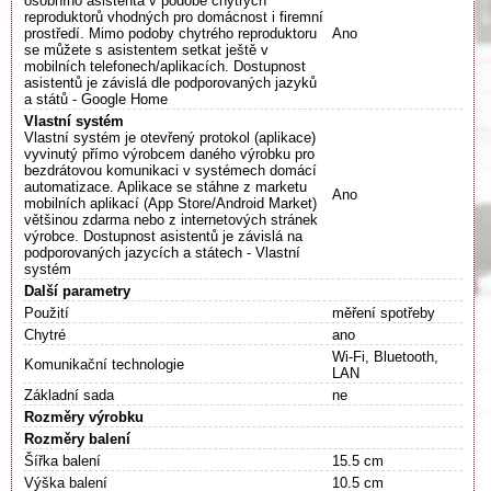
osobního asistenta v podobě chytrých
reproduktorů vhodných pro domácnost i firemní
prostředí. Mimo podoby chytrého reproduktoru
Ano
se můžete s asistentem setkat ještě v
mobilních telefonech/aplikacích. Dostupnost
asistentů je závislá dle podporovaných jazyků
a států - Google Home
Vlastní systém
Vlastní systém je otevřený protokol (aplikace)
vyvinutý přímo výrobcem daného výrobku pro
bezdrátovou komunikaci v systémech domácí
automatizace. Aplikace se stáhne z marketu
Ano
mobilních aplikací (App Store/Android Market)
většinou zdarma nebo z internetových stránek
výrobce. Dostupnost asistentů je závislá na
podporovaných jazycích a státech - Vlastní
systém
Další parametry
Použití
měření spotřeby
Chytré
ano
Wi-Fi, Bluetooth,
Komunikační technologie
LAN
Základní sada
ne
Rozměry výrobku
Rozměry balení
Šířka balení
15.5 cm
Výška balení
10.5 cm