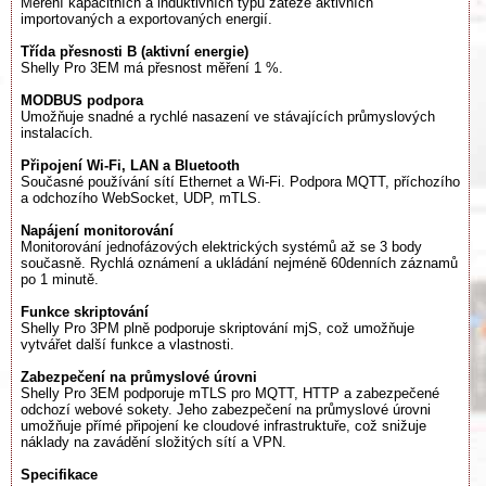
Měření kapacitních a induktivních typů zátěže aktivních
importovaných a exportovaných energií.
Třída přesnosti B (aktivní energie)
Shelly Pro 3EM má přesnost měření 1 %.
MODBUS podpora
Umožňuje snadné a rychlé nasazení ve stávajících průmyslových
instalacích.
Připojení Wi-Fi, LAN a Bluetooth
Současné používání sítí Ethernet a Wi-Fi. Podpora MQTT, příchozího
a odchozího WebSocket, UDP, mTLS.
Napájení monitorování
Monitorování jednofázových elektrických systémů až se 3 body
současně. Rychlá oznámení a ukládání nejméně 60denních záznamů
po 1 minutě.
Funkce skriptování
Shelly Pro 3PM plně podporuje skriptování mjS, což umožňuje
vytvářet další funkce a vlastnosti.
Zabezpečení na průmyslové úrovni
Shelly Pro 3EM podporuje mTLS pro MQTT, HTTP a zabezpečené
odchozí webové sokety. Jeho zabezpečení na průmyslové úrovni
umožňuje přímé připojení ke cloudové infrastruktuře, což snižuje
náklady na zavádění složitých sítí a VPN.
Specifikace