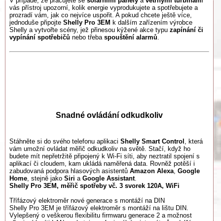
V případě, že pracujete se
solárními panely
a
větrnými turbínam
i
vás přístroj upozorní, kolik energie vyprodukujete a spotřebujete a
prozradí vám, jak co nejvíce uspořit. A pokud chcete ještě více,
jednoduše připojte
Shelly Pro 3EM
k dalším zařízením výrobce
Shelly a vytvořte scény, jež přinesou kýžené akce typu
zapínání či
vypínání spotřebičů
nebo třeba
spouštění alarmů
.
Snadné ovládání odkudkoliv
Stáhněte si do svého telefonu aplikaci
Shelly Smart Control
, která
vám umožní ovládat měřič odkudkoliv na světě. Stačí, když ho
budete mít nepřetržitě připojený k Wi-Fi síti, aby neztratil spojení s
aplikací či cloudem, kam ukládá naměřená data. Rovněž potěší i
zabudovaná podpora hlasových asistentů
Amazon Alexa
,
Google
Home
, stejně jako
Siri
a
Google Assistant
.
Shelly Pro 3EM, měřič spotřeby vč. 3 svorek 120A, WiFi
Třífázový elektroměr nové generace s montáží na DIN
Shelly Pro 3EM je třífázový elektroměr s montáží na lištu DIN.
Vylepšený o veškerou flexibilitu firmwaru generace 2 a možnost