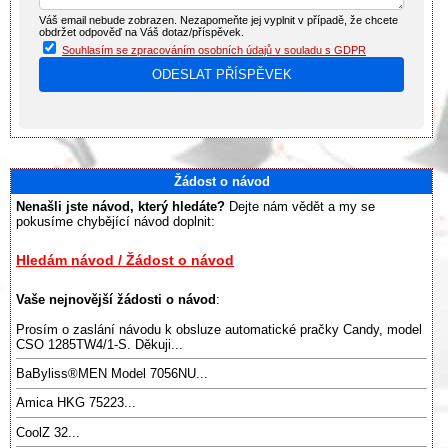
Váš email nebude zobrazen. Nezapomeňte jej vyplnit v případě, že chcete
obdržet odpověď na Váš dotaz/příspěvek.
Souhlasím se zpracováním osobních údajů v souladu s GDPR
Žádost o návod
Nenašli jste návod, který hledáte?
Dejte nám vědět a my se
pokusíme chybějící návod doplnit:
Hledám návod / Žádost o návod
Vaše nejnovější žádosti o návod
:
Prosím o zaslání návodu k obsluze automatické pračky Candy, model
CSO 1285TW4/1-S. Děkuji...
BaByliss®️MEN Model 7056NU...
Amica HKG 75223...
CoolZ 32...