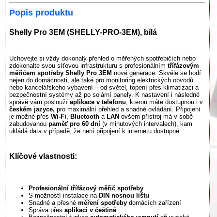
Popis produktu
Shelly Pro 3EM (SHELLY-PRO-3EM), bílá
Uchovejte si vždy dokonalý přehled o měřených spotřebičích nebo
zdokonalte svou síťovou infrastrukturu s profesionálním
třífázovým
měřičem spotřeby Shelly Pro 3EM
nové generace. Skvěle se hodí
nejen do domácnosti, ale také pro monitoring elektrických obvodů
nebo kancelářského vybavení – od světel, topení přes klimatizaci a
bezpečnostní systémy až po solární panely. K nastavení i následné
správě vám poslouží
aplikace v telefonu
, kterou máte dostupnou i v
českém jazyce,
pro maximální přehled a snadné ovládání. Připojení
je možné přes
Wi-Fi
,
Bluetooth
a
LAN
ovšem přístroj má v sobě
zabudovanou
paměť pro 60 dní
(v minutových intervalech), kam
ukládá data v případě, že není připojení k internetu dostupné.
Klíčové vlastnosti:
Profesionální třífázový měřič spotřeby
S možností instalace na
DIN nosnou lištu
Snadné a přesné
měření spotřeby
domácích zařízení
Správa přes
aplikaci v češtině