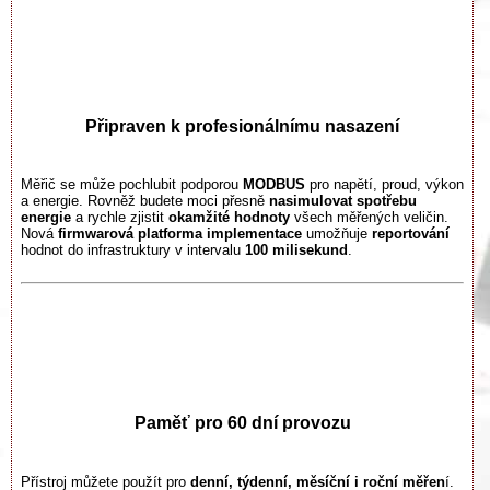
Připraven k profesionálnímu nasazení
Měřič se může pochlubit podporou
MODBUS
pro napětí, proud, výkon
a energie. Rovněž budete moci přesně
nasimulovat spotřebu
energie
a rychle zjistit
okamžité hodnoty
všech měřených veličin.
Nová
firmwarová platforma implementace
umožňuje
reportování
hodnot do infrastruktury v intervalu
100 milisekund
.
Paměť pro 60 dní provozu
Přístroj můžete použít pro
denní, týdenní, měsíční i roční měřen
í.