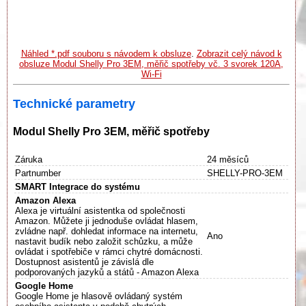
Náhled *.pdf souboru s návodem k obsluze
.
Zobrazit celý návod k
obsluze Modul Shelly Pro 3EM, měřič spotřeby vč. 3 svorek 120A,
Wi-Fi
Technické parametry
Modul Shelly Pro 3EM, měřič spotřeby
Záruka
24 měsíců
Partnumber
SHELLY-PRO-3EM
SMART Integrace do systému
Amazon Alexa
Alexa je virtuální asistentka od společnosti
Amazon. Můžete ji jednoduše ovládat hlasem,
zvládne např. dohledat informace na internetu,
Ano
nastavit budík nebo založit schůzku, a může
ovládat i spotřebiče v rámci chytré domácnosti.
Dostupnost asistentů je závislá dle
podporovaných jazyků a států - Amazon Alexa
Google Home
Google Home je hlasově ovládaný systém