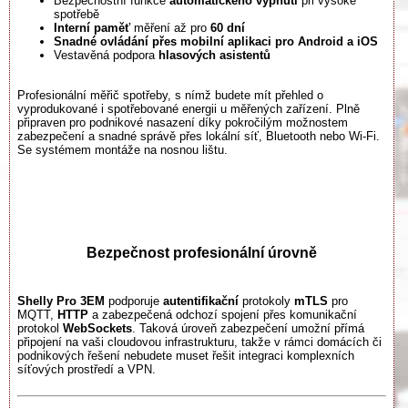
Bezpečnostní funkce
automatického vypnutí
při vysoké
spotřebě
Interní paměť
měření až pro
60 dní
Snadné ovládání přes mobilní aplikaci pro Android a iOS
Vestavěná podpora
hlasových asistentů
Profesionální měřič spotřeby, s nímž budete mít přehled o
vyprodukované i spotřebované energii u měřených zařízení. Plně
připraven pro podnikové nasazení díky pokročilým možnostem
zabezpečení a snadné správě přes lokální síť, Bluetooth nebo Wi-Fi.
Se systémem montáže na nosnou lištu.
Bezpečnost profesionální úrovně
Shelly Pro 3EM
podporuje
autentifikační
protokoly
mTLS
pro
MQTT,
HTTP
a zabezpečená odchozí spojení přes komunikační
protokol
WebSockets
. Taková úroveň zabezpečení umožní přímá
připojení na vaši cloudovou infrastrukturu, takže v rámci domácích či
podnikových řešení nebudete muset řešit integraci komplexních
síťových prostředí a VPN.