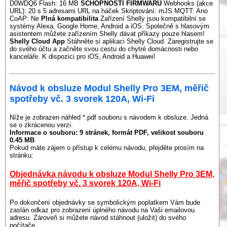
D0WDQ6 Flash: 16 MB
SCHOPNOSTI FIRMWARU
Webhooks (akce
URL): 20 s 5 adresami URL na háček Skriptování: mJS MQTT: Ano
CoAP: Ne
Plná kompatibilita
Zařízení Shelly jsou kompatibilní se
systémy Alexa, Google Home, Android a iOS. Společně s hlasovým
asistentem můžete zařízením Shelly dávat příkazy pouze hlasem!
Shelly Cloud App
Stáhněte si aplikaci Shelly Cloud. Zaregistrujte se
do svého účtu a začněte svou cestu do chytré domácnosti nebo
kanceláře. K dispozici pro iOS, Android a Huawei!
Návod k obsluze Modul Shelly Pro 3EM, měřič
spotřeby vč. 3 svorek 120A, Wi-Fi
Níže je zobrazen náhled *.pdf souboru s návodem k obsluze. Jedná
se o zkrácenou verzi.
Informace o souboru:
9 stránek
, formát PDF, velikost souboru
0.45 MB
Pokud máte zájem o přístup k celému návodu, přejděte prosím na
stránku:
Objednávka návodu k obsluze Modul Shelly Pro 3EM,
měřič spotřeby vč. 3 svorek 120A, Wi-Fi
Po dokončení objednávky se symbolickým poplatkem Vám bude
zaslán odkaz pro zobrazení úplného návodu na Vaši emailovou
adresu. Zároveň si můžete návod stáhnout (uložit) do svého
počítače.