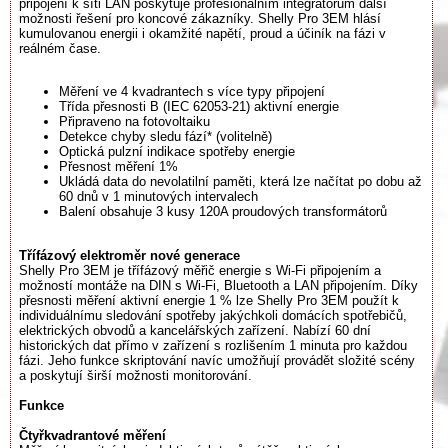
připojení k síti LAN poskytuje profesionálním integrátorům další
možnosti řešení pro koncové zákazníky. Shelly Pro 3EM hlásí
kumulovanou energii i okamžité napětí, proud a účiník na fázi v
reálném čase.
Měření ve 4 kvadrantech s více typy připojení
Třída přesnosti B (IEC 62053-21) aktivní energie
Připraveno na fotovoltaiku
Detekce chyby sledu fází* (volitelně)
Optická pulzní indikace spotřeby energie
Přesnost měření 1%
Ukládá data do nevolatilní paměti, která lze načítat po dobu až
60 dnů v 1 minutových intervalech
Balení obsahuje 3 kusy 120A proudových transformátorů
Třífázový elektroměr nové generace
Shelly Pro 3EM je třífázový měřič energie s Wi-Fi připojením a
možností montáže na DIN s Wi-Fi, Bluetooth a LAN připojením. Díky
přesnosti měření aktivní energie 1 % lze Shelly Pro 3EM použít k
individuálnímu sledování spotřeby jakýchkoli domácích spotřebičů,
elektrických obvodů a kancelářských zařízení. Nabízí 60 dní
historických dat přímo v zařízení s rozlišením 1 minuta pro každou
fázi. Jeho funkce skriptování navíc umožňují provádět složité scény
a poskytují širší možnosti monitorování.
Funkce
Čtyřkvadrantové měření