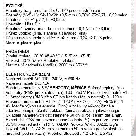
FYZICKÉ
Proudový transformátor: 3 x CT120 je součástí balení
Rozměry (VxŠxH): 94x19x69: ±0,5 mm / 3,70x0,75x2,71 ±0,02 palce.
Hmotnost: 62 ±1 g / 2,19 ±0,05 oz
Upevnění: Lišta DIN
Šroubové svorky: max. krouticí moment: 0,4 Nm / 4,43 lbin
Průřez vodiče: (plná, slaněná a zaváděcí oka).
Délka odizolovaného vodiče: 6 až 7 mm / 0,24 až 0,28 palce
Materiál pláště: plast
PROSTŘEDÍ
Okolní teplota: -20 °C až 40 °C / -5 °F až 105 °F
Vlhkost: 30 % až 70 % relativní vlhkosti
Maximální nadmořská výška: 2000 m / 6562 ft
ELEKTRICKÉ ZAŘÍZENÍ
Napájecí napětí AC: 110 - 240 V, 50/60 Hz
Napájecí napětí DC: N/A
Spotřeba energie: < 3 W
SENZORY, MĚŘIČE
Snímač teploty: Ano
Voltmetry (RMS pro každou fázi): 100 - 260 V Přesnost voltmetrů: ±1
% Ampérmetry (RMS přes CT pro každou fázi a neutrál): 0 - 120 A
Přesnost ampérmetrů: ±1 % (2 - 120 A), ±2 % (1 - 2 A), ±5 % (0 - 1
A). Měřiče výkonu a energie: Činný a zdánlivý výkon; činná a
zdánlivá energie; účiník; základní činná a základní jalová energie
Ukládání naměřených dat: Nejméně 60 dní s rozlišením dat 1 min.
Export dat: CSV pro zaznamenané hodnoty PQ, export ve formátu
JSON prostřednictvím RPC
RADIO
Protokol Wi-Fi: 802.11 b/g/n
Rozsah Wi-Fi: 1: Až 30 m v interiéru a 50 m venku (v závislosti na
místních podmínkách). Protokol Bluetooth: 4.2 CPU: ESP32-