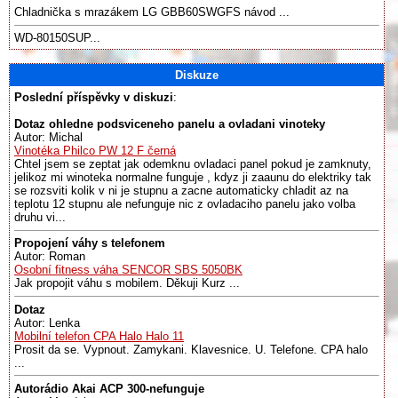
Chladnička s mrazákem LG GBB60SWGFS návod ...
WD-80150SUP...
Diskuze
Poslední příspěvky v diskuzi
:
Dotaz ohledne podsviceneho panelu a ovladani vinoteky
Autor: Michal
Vinotéka Philco PW 12 F černá
Chtel jsem se zeptat jak odemknu ovladaci panel pokud je zamknuty,
jelikoz mi winoteka normalne funguje , kdyz ji zaaunu do elektriky tak
se rozsviti kolik v ni je stupnu a zacne automaticky chladit az na
teplotu 12 stupnu ale nefunguje nic z ovladaciho panelu jako volba
druhu vi...
Propojení váhy s telefonem
Autor: Roman
Osobní fitness váha SENCOR SBS 5050BK
Jak propojit váhu s mobilem. Děkuji Kurz ...
Dotaz
Autor: Lenka
Mobilní telefon CPA Halo Halo 11
Prosit da se. Vypnout. Zamykani. Klavesnice. U. Telefone. CPA halo
...
Autorádio Akai ACP 300-nefunguje