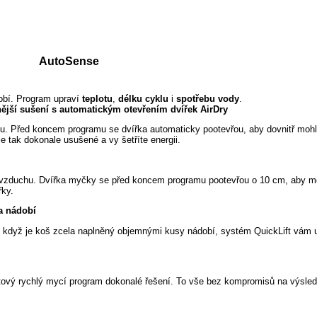
AutoSense
obí. Program upraví
teplotu
,
délku cyklu
i
spotřebu vody
.
ější sušení s automatickým otevřením dvířek AirDry
hu. Před koncem programu se dvířka automaticky pootevřou, aby dovnitř mohl
e tak dokonale usušené a vy šetříte energii.
í vzduchu. Dvířka myčky se před koncem programu pootevřou o 10 cm, aby mo
řky.
a nádobí
I když je koš zcela naplněný objemnými kusy nádobí, systém QuickLift vám 
ový rychlý mycí program dokonalé řešení. To vše bez kompromisů na výsledc