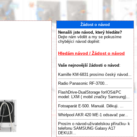
Žádost o návod
Nenašli jste návod, který hledáte?
Dejte nám vědět a my se pokusíme
chybějící návod doplnit:
Hledám návod / Žádost o návod
Vaše nejnovější žádosti o návod
:
Kamille KM-6831 prosímo český návod...
Radio Panasonic RF-3700...
FlashDrive-DualStorage forIOS&PC
model: LXM ( mobil značky Samsung)...
Fotoaparát E-500. Manuál. Děkuji. ...
Whirlpool AKR 420 ME-1 odsavač par...
Prosím o návod-uživatelskou příručku- k
telefonu SAMSUNG Galaxy A17
DEKUJI...