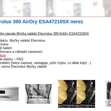
rolux 300 AirDry ESA47210SX nerez
ho návodu Myčka nádobí Electrolux 300 AirDry ESA47210SX
duktu: Myčky nádobí Electrolux
trolux
h balení
formace a základní nastavení
luze
né otázky – FAQ
problém (nelze zapnout, nereaguje, píše chybu, co dělat když...)
 servis Electrolux Myčky nádobí