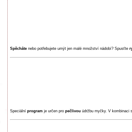
Spěcháte
nebo potřebujete umýt jen malé množství nádobí? Spusťte
r
Speciální
program
je určen pro
pečlivou
údržbu myčky. V kombinaci s