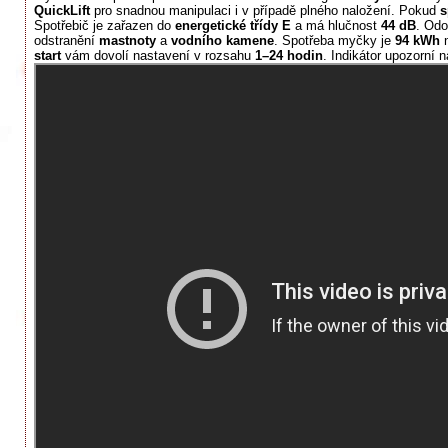
QuickLift
pro snadnou manipulaci i v případě plného naložení. Pokud
s
Spotřebič je zařazen do
energetické třídy E
a má hlučnost
44 dB
. Od
odstranění
mastnoty
a
vodního kamene
. Spotřeba myčky je
94 kWh
start
vám dovolí nastavení v rozsahu
1–24 hodin
. Indikátor upozorní 