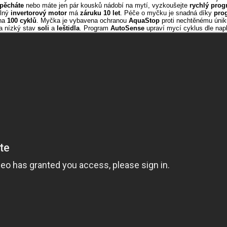
pěcháte
nebo máte jen pár kousků nádobí na mytí, vyzkoušejte
rychlý pro
olný
invertorový motor
má
záruku 10 let
. Péče o myčku je snadná díky
pro
na
100 cyklů
. Myčka je vybavena ochranou
AquaStop
proti nechtěnému úni
na nízký stav
soli
a
leštidla
. Program
AutoSense
upraví mycí cyklus dle nap