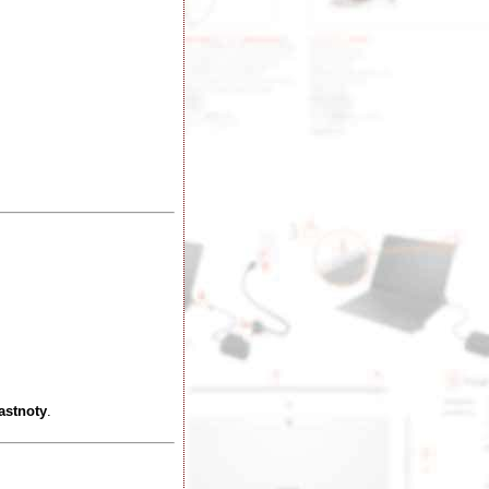
astnoty
.