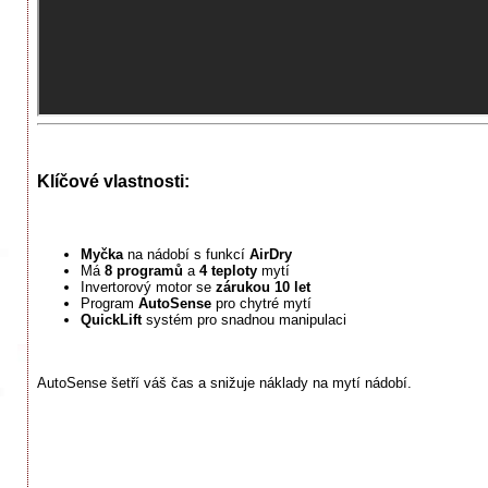
Klíčové vlastnosti:
Myčka
na nádobí s funkcí
AirDry
Má
8 programů
a
4 teploty
mytí
Invertorový motor se
zárukou 10 let
Program
AutoSense
pro chytré mytí
QuickLift
systém pro snadnou manipulaci
AutoSense šetří váš čas a snižuje náklady na mytí nádobí.