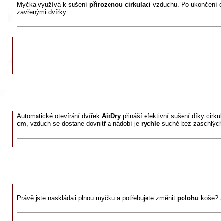
Myčka využívá k sušení
přirozenou cirkulaci
vzduchu. Po ukončení c
zavřenými dvířky.
Automatické otevírání dvířek
AirDry
přináší efektivní sušení díky cirk
cm
, vzduch se dostane dovnitř a nádobí je
rychle
suché bez zaschlýc
Právě jste naskládali plnou myčku a potřebujete změnit
polohu
koše?