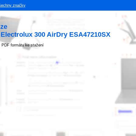
šechny značky
uze
 Electrolux 300 AirDry ESA47210SX
 PDF formátu ke stažení