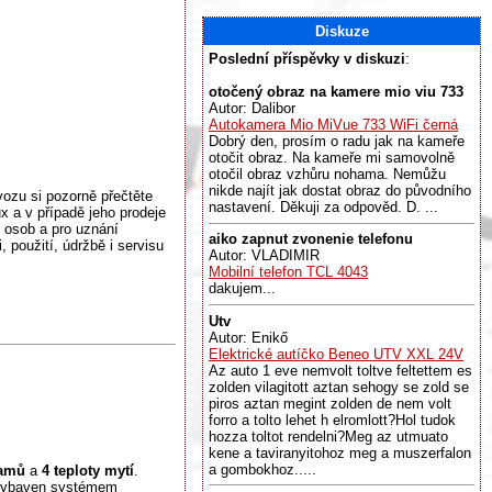
Diskuze
Poslední příspěvky v diskuzi
:
otočený obraz na kamere mio viu 733
Autor: Dalibor
Autokamera Mio MiVue 733 WiFi černá
Dobrý den, prosím o radu jak na kameře
otočit obraz. Na kameře mi samovolně
otočil obraz vzhůru nohama. Nemůžu
nikde najít jak dostat obraz do původního
vozu si pozorně přečtěte
nastavení. Děkuji za odpověd. D. ...
x a v případě jeho prodeje
 osob a pro uznání
aiko zapnut zvonenie telefonu
 použití, údržbě i servisu
Autor: VLADIMIR
Mobilní telefon TCL 4043
dakujem...
Utv
Autor: Enikő
Elektrické autíčko Beneo UTV XXL 24V
Az auto 1 eve nemvolt toltve feltettem es
zolden vilagitott aztan sehogy se zold se
piros aztan megint zolden de nem volt
forro a tolto lehet h elromlott?Hol tudok
hozza toltot rendelni?Meg az utmuato
kene a taviranyitohoz meg a muszerfalon
a gombokhoz.....
ramů
a
4 teploty mytí
.
 vybaven systémem