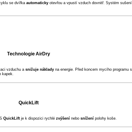
yklu se dvířka
automaticky
otevřou a vpustí vzduch dovnitř. Systém sušení
Technologie AirDry
ulaci vzduchu a
snižuje náklady
na energie. Před koncem mycího programu s
h kapek.
QuickLift
 S
QuickLift
je k dispozici rychlé
zvýšení
nebo
snížení
polohy koše.