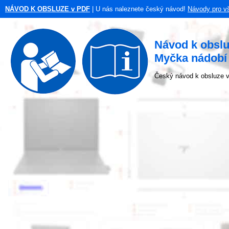
NÁVOD K OBSLUZE v PDF
| U nás naleznete český návod!
Návody pro v
Návod k obsl
Myčka nádobí
Český návod k obsluze v