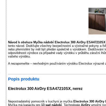
Návod k obsluze Myčka nádobí Electrolux 300 AirDry ESA47210SX
tento návod. Dodržujte všechny bezpečnostní a výstražné pokyny a řiď
nebo přemístění by měl být předán společně s výrobkem. Dodržování t
odpovědnosti výrobce za případné vady výrobku v průběhu záruční lhůty.
vašeho výrobku.
A nezapomeňte – nevhodným používáním výrobku Electrolux výrazně zk
Popis produktu
Electrolux 300 AirDry ESA47210SX, nerez
Nepostradatelný pomocník v kuchyni je myčka
Electrolux 300 AirDr
Myčka má kapacitu pro
13 sad nádobí
. Technologie
AirDry
umožní ryc