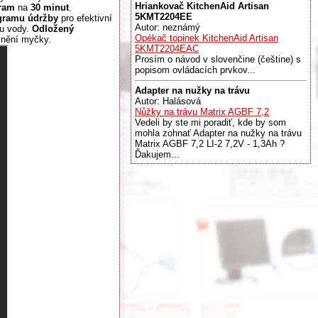
Hriankovač KitchenAid Artisan
gram
na
30 minut
.
5KMT2204EE
gramu údržby
pro efektivní
Autor: neznámý
ku vody.
Odložený
Opékač topinek KitchenAid Artisan
lnění myčky.
5KMT2204EAC
Prosím o návod v slovenčine (češtine) s
popisom ovládacích prvkov...
Adapter na nužky na trávu
Autor: Halásová
Nůžky na trávu Matrix AGBF 7,2
Vedeli by ste mi poradiť, kde by som
mohla zohnať Adapter na nužky na trávu
Matrix AGBF 7,2 LI-2 7,2V - 1,3Ah ?
Ďakujem...