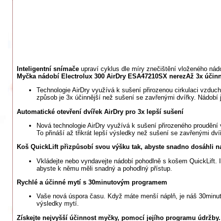
Inteligentní snímače
upraví cyklus dle míry znečištění vloženého nád
Myčka nádobí Electrolux 300 AirDry ESA47210SX nerez
Až 3x účinn
Technologie AirDry využívá k sušení přirozenou cirkulaci vzduc
způsob je 3x účinnější než sušení se zavřenými dvířky. Nádobí j
Automatické otevření dvířek AirDry pro 3x lepší sušení
Nová technologie AirDry využívá k sušení přirozeného prouděn
To přináší až třikrát lepší výsledky než sušení se zavřenými dví
Koš QuickLift přizpůsobí svou výšku tak, abyste snadno dosáhli n
Vkládejte nebo vyndavejte nádobí pohodlně s košem QuickLift. 
abyste k němu měli snadný a pohodlný přístup.
Rychlé a účinné mytí s 30minutovým programem
Vaše nová úspora času. Když máte menší náplň, je náš 30minut
výsledky mytí.
Získejte nejvyšší účinnost myčky, pomocí jejího programu údržby.