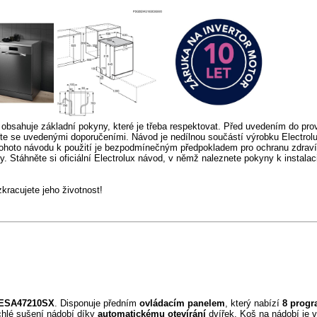
obsahuje základní pokyny, které je třeba respektovat. Před uvedením do pro
te se uvedenými doporučeními. Návod je nedílnou součástí výrobku Electrolu
ohoto návodu k použití je bezpodmínečným předpokladem pro ochranu zdraví
 Stáhněte si oficiální Electrolux návod, v němž naleznete pokyny k instalaci,
racujete jeho životnost!
y ESA47210SX
. Disponuje předním
ovládacím panelem
, který nabízí
8 prog
hlé sušení nádobí díky
automatickému otevírání
dvířek. Koš na nádobí je