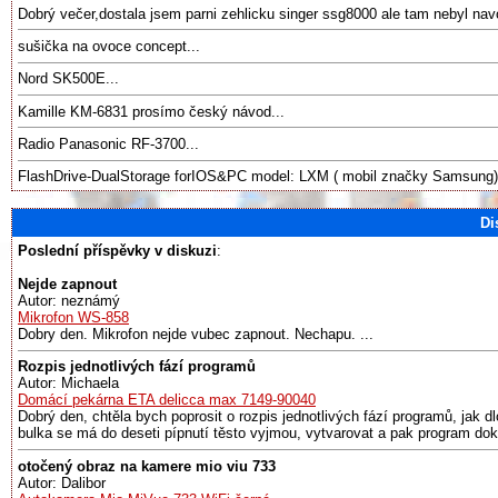
Dobrý večer,dostala jsem parni zehlicku singer ssg8000 ale tam nebyl nav
sušička na ovoce concept...
Nord SK500E...
Kamille KM-6831 prosímo český návod...
Radio Panasonic RF-3700...
FlashDrive-DualStorage forIOS&PC model: LXM ( mobil značky Samsung).
Di
Poslední příspěvky v diskuzi
:
Nejde zapnout
Autor: neznámý
Mikrofon WS-858
Dobry den. Mikrofon nejde vubec zapnout. Nechapu. ...
Rozpis jednotlivých fází programů
Autor: Michaela
Domácí pekárna ETA delicca max 7149-90040
Dobrý den, chtěla bych poprosit o rozpis jednotlivých fází programů, jak d
bulka se má do deseti pípnutí těsto vyjmou, vytvarovat a pak program doko
otočený obraz na kamere mio viu 733
Autor: Dalibor