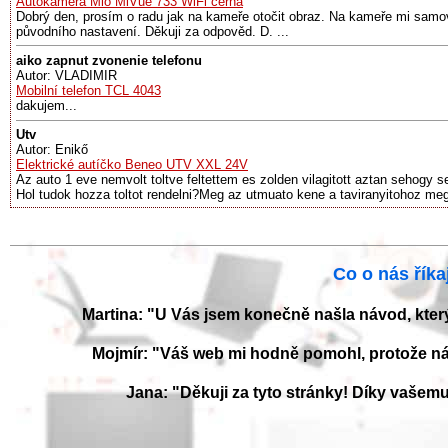
Autokamera Mio MiVue 733 WiFi černá
Dobrý den, prosím o radu jak na kameře otočit obraz. Na kameře mi samov
původního nastavení. Děkuji za odpověd. D. ...
aiko zapnut zvonenie telefonu
Autor: VLADIMIR
Mobilní telefon TCL 4043
dakujem...
Utv
Autor: Enikő
Elektrické autíčko Beneo UTV XXL 24V
Az auto 1 eve nemvolt toltve feltettem es zolden vilagitott aztan sehogy se
Hol tudok hozza toltot rendelni?Meg az utmuato kene a taviranyitohoz me
Co o nás říkaj
Martina: "U Vás jsem konečně našla návod, kter
Mojmír: "Váš web mi hodně pomohl, protože ná
Jana: "Děkuji za tyto stránky! Díky vaše