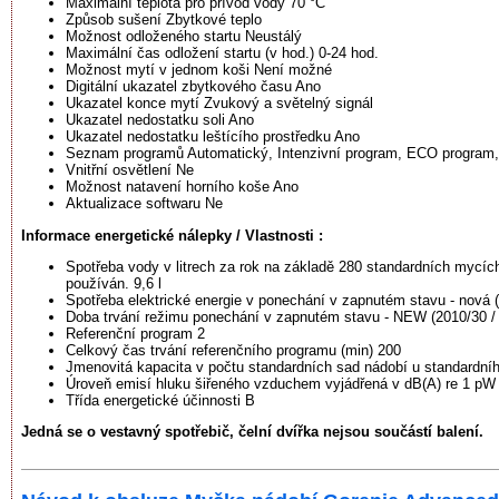
Maximální teplota pro přívod vody 70 °C
Způsob sušení Zbytkové teplo
Možnost odloženého startu Neustálý
Maximální čas odložení startu (v hod.) 0-24 hod.
Možnost mytí v jednom koši Není možné
Digitální ukazatel zbytkového času Ano
Ukazatel konce mytí Zvukový a světelný signál
Ukazatel nedostatku soli Ano
Ukazatel nedostatku leštícího prostředku Ano
Seznam programů Automatický, Intenzivní program, ECO program, 
Vnitřní osvětlení Ne
Možnost natavení horního koše Ano
Aktualizace softwaru Ne
Informace energetické nálepky / Vlastnosti :
Spotřeba vody v litrech za rok na základě 280 standardních mycích
používán. 9,6 l
Spotřeba elektrické energie v ponechání v zapnutém stavu - nová 
Doba trvání režimu ponechání v zapnutém stavu - NEW (2010/30 /
Referenční program 2
Celkový čas trvání referenčního programu (min) 200
Jmenovitá kapacita v počtu standardních sad nádobí u standardní
Úroveň emisí hluku šiřeného vzduchem vyjádřená v dB(A) re 1 pW
Třída energetické účinnosti B
Jedná se o vestavný spotřebič, čelní dvířka nejsou součástí balení.