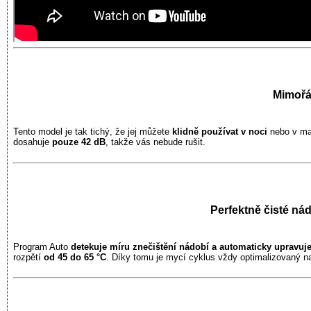
Mimořá
Tento model je tak tichý, že jej můžete
klidně používat v noci
nebo v mal
dosahuje
pouze 42 dB
, takže vás nebude rušit.
Perfektně čisté ná
Program Auto
detekuje míru znečištění nádobí a automaticky upravu
rozpětí
od 45 do 65 °C
. Díky tomu je mycí cyklus vždy optimalizovaný n