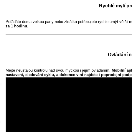
Rychlé mytí p
Pořádáte doma velkou party nebo zkrátka potřebujete rychle umýt větší mn
za 1 hodinu
.
Ovládání n
Mějte neustálou kontrolu nad svou myčkou i jejím ovládáním.
Mobilní ap
nastavení, sledování cyklu, a dokonce v ní najdete i poprodejní pod