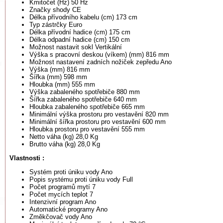
Kmitočet (Hz) 50 Hz
Značky shody CE
Délka přívodního kabelu (cm) 173 cm
Typ zástrčky Euro
Délka přívodní hadice (cm) 175 cm
Délka odpadní hadice (cm) 150 cm
Možnost nastavit sokl Vertikální
Výška s pracovní deskou (víkem) (mm) 816 mm
Možnost nastavení zadních nožiček zepředu Ano
Výška (mm) 816 mm
Šířka (mm) 598 mm
Hloubka (mm) 555 mm
Výška zabaleného spotřebiče 880 mm
Šířka zabaleného spotřebiče 640 mm
Hloubka zabaleného spotřebiče 665 mm
Minimální výška prostoru pro vestavění 820 mm
Minimální šířka prostoru pro vestavění 600 mm
Hloubka prostoru pro vestavění 555 mm
Netto váha (kg) 28,0 Kg
Brutto váha (kg) 28,0 Kg
Vlastnosti :
Systém proti úniku vody Ano
Popis systému proti úniku vody Full
Počet programů mytí 7
Počet mycích teplot 7
Intenzivní program Ano
Automatické programy Ano
Změkčovač vody Ano