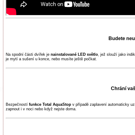
Budete neus
Na spodní části dvířek je
nainstalované LED světlo
, jež slouží jako ind
je mytí a sušení u konce, nebo musíte ještě počkat.
Chrání va
Bezpečností
funkce Total AquaStop
v případě zaplavení automaticky uza
zapnout i v noci nebo když nejste doma.