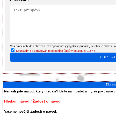
Váš email nebude zobrazen. Nezapomeňte jej vyplnit v případě, že chcete obdržet 
Souhlasím se zpracováním osobních údajů v souladu s GDPR
Žádos
Nenašli jste návod, který hledáte?
Dejte nám vědět a my se pokusíme chy
Hledám návod / Žádost o návod
Vaše nejnovější žádosti o návod
: