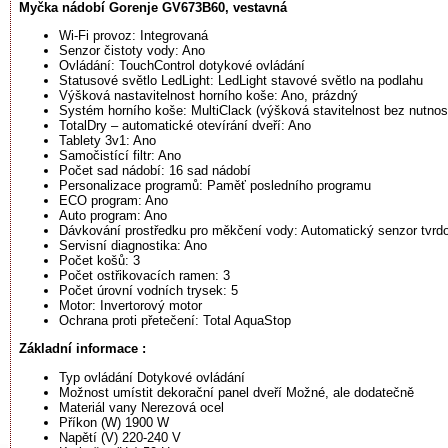
Myčka nádobí Gorenje GV673B60, vestavná
Wi-Fi provoz: Integrovaná
Senzor čistoty vody: Ano
Ovládání: TouchControl dotykové ovládání
Statusové světlo LedLight: LedLight stavové světlo na podlahu
Výšková nastavitelnost horního koše: Ano, prázdný
Systém horního koše: MultiClack (výšková stavitelnost bez nutnos
TotalDry – automatické otevírání dveří: Ano
Tablety 3v1: Ano
Samočistící filtr: Ano
Počet sad nádobí: 16 sad nádobí
Personalizace programů: Paměť posledního programu
ECO program: Ano
Auto program: Ano
Dávkování prostředku pro měkčení vody: Automatický senzor tvrdo
Servisní diagnostika: Ano
Počet košů: 3
Počet ostřikovacích ramen: 3
Počet úrovní vodních trysek: 5
Motor: Invertorový motor
Ochrana proti přetečení: Total AquaStop
Základní informace :
Typ ovládání Dotykové ovládání
Možnost umístit dekorační panel dveří Možné, ale dodatečně
Materiál vany Nerezová ocel
Příkon (W) 1900 W
Napětí (V) 220-240 V