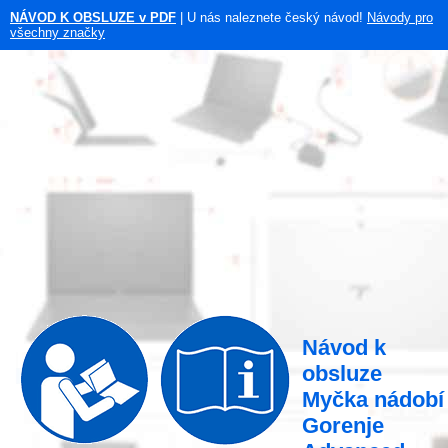
NÁVOD K OBSLUZE v PDF
| U nás naleznete český návod!
Návody pro
všechny značky
Návod k
obsluze
Myčka nádobí
Gorenje