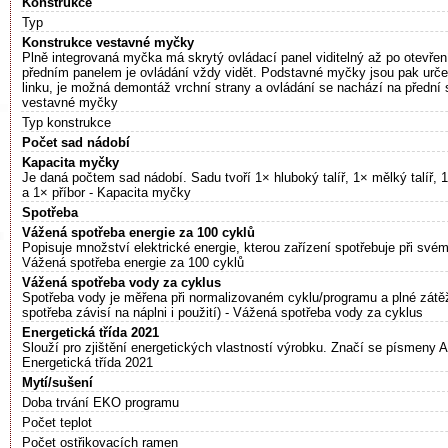
Konstrukce
Typ
Konstrukce vestavné myčky
Plně integrovaná myčka má skrytý ovládací panel viditelný až po otevřen
předním panelem je ovládání vždy vidět. Podstavné myčky jsou pak urč
linku, je možná demontáž vrchní strany a ovládání se nachází na přední 
vestavné myčky
Typ konstrukce
Počet sad nádobí
Kapacita myčky
Je daná počtem sad nádobí. Sadu tvoří 1× hluboký talíř, 1× mělký talíř, 1
a 1× příbor - Kapacita myčky
Spotřeba
Vážená spotřeba energie za 100 cyklů
Popisuje množství elektrické energie, kterou zařízení spotřebuje při své
Vážená spotřeba energie za 100 cyklů
Vážená spotřeba vody za cyklus
Spotřeba vody je měřena při normalizovaném cyklu/programu a plné zátěž
spotřeba závisí na náplni i použití) - Vážená spotřeba vody za cyklus
Energetická třída 2021
Slouží pro zjištění energetických vlastností výrobku. Značí se písmeny A–
Energetická třída 2021
Mytí/sušení
Doba trvání EKO programu
Počet teplot
Počet ostřikovacích ramen