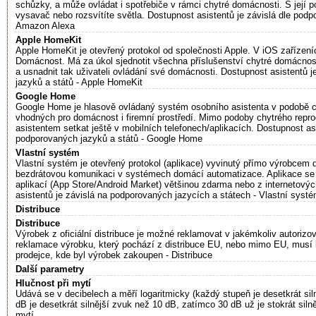
schůzky, a může ovládat i spotřebiče v rámci chytré domácnosti. S její 
vysavač nebo rozsvítíte světla. Dostupnost asistentů je závislá dle podp
Amazon Alexa
Apple HomeKit
Apple HomeKit je otevřený protokol od společnosti Apple. V iOS zařízení
Domácnost. Má za úkol sjednotit všechna příslušenství chytré domácnost
a usnadnit tak uživateli ovládání své domácnosti. Dostupnost asistentů 
jazyků a států - Apple HomeKit
Google Home
Google Home je hlasově ovládaný systém osobního asistenta v podobě c
vhodných pro domácnost i firemní prostředí. Mimo podoby chytrého repr
asistentem setkat ještě v mobilních telefonech/aplikacích. Dostupnost asi
podporovaných jazyků a států - Google Home
Vlastní systém
Vlastní systém je otevřený protokol (aplikace) vyvinutý přímo výrobcem
bezdrátovou komunikaci v systémech domácí automatizace. Aplikace se
aplikací (App Store/Android Market) většinou zdarma nebo z internetový
asistentů je závislá na podporovaných jazycích a státech - Vlastní syst
Distribuce
Distribuce
Výrobek z oficiální distribuce je možné reklamovat v jakémkoliv autoriz
reklamace výrobku, který pochází z distribuce EU, nebo mimo EU, musí 
prodejce, kde byl výrobek zakoupen - Distribuce
Další parametry
Hlučnost při mytí
Udává se v decibelech a měří logaritmicky (každý stupeň je desetkrát sil
dB je desetkrát silnější zvuk než 10 dB, zatímco 30 dB už je stokrát silně
mytí