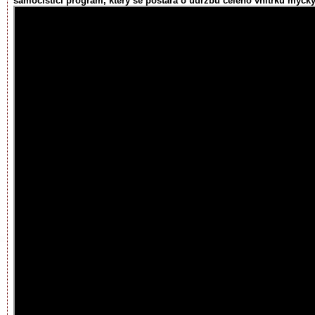
samočisticí program, který se postará o údržbu celého vnitřku myčky