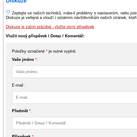
Diskuze
Zeptejte se našich techniků, máte-li problémy s nastavením, nebo jste
Diskuze je veřejná a slouží i ostatním návštěvníkům našich stránek, kteř
Diskuze je zatím prázdná - vložte první příspěvek
Vložit nový příspěvek / Dotaz / Komentář:
Položky označené
*
je nutné vyplnit.
Vaše jméno
*
:
E-mail :
Předmět
*
:
Příspěvek
*
: