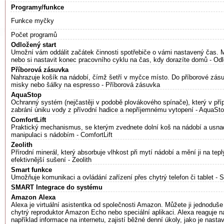
Programy/funkce
Funkce myčky
Počet programů
Odložený start
Umožní vám oddálit začátek činnosti spotřebiče o vámi nastavený čas. Mů
nebo si nastavit konec pracovního cyklu na čas, kdy dorazíte domů - Odl
Příborová zásuvka
Nahrazuje košík na nádobí, čímž šetří v myčce místo. Do příborové zásu
misky nebo šálky na espresso - Příborová zásuvka
AquaStop
Ochranný systém (nejčastěji v podobě plovákového spínače), který v pří
zabrání úniku vody z přívodní hadice a nepříjemnému vytopení - AquaSt
ComfortLift
Praktický mechanismus, se kterým zvednete dolní koš na nádobí a usnad
manipulaci s nádobím - ComfortLift
Zeolith
Přírodní minerál, který absorbuje vlhkost při mytí nádobí a mění ji na t
efektivnější sušení - Zeolith
Smart funkce
Umožňuje komunikaci a ovládání zařízení přes chytrý telefon či tablet - 
SMART Integrace do systému
Amazon Alexa
Alexa je virtuální asistentka od společnosti Amazon. Můžete ji jednoduše
chytrý reproduktor Amazon Echo nebo speciální aplikaci. Alexa reaguje 
například informace na internetu, zajistí běžné denní úkoly, jako je nast