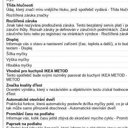
Třída hlučnosti
Údaj, který značí míru vnějšího hluku, jenž spotřebič vydává - Třída hluč
Rozšířená záruka značky
Rozšířená záruka
Jinak také nazývána prodloužená záruka. Tento bezplatný servis platí i 
záruční lhůty. Rozsah záruky je definován v záručních podmínkách. Záru
záručního listu nebo po registraci na stránkách výrobce - Rozšířená záru
Displej
Informuje vás o stavu a nastavení zařízení (čas, teplota a další), a to b
textem - Displej
Šířka myčky
Výška myčky
Hloubka myčky
Vhodné pro kuchyně IKEA METOD
Tento spotřebič bude svými rozměry pasovat do kuchyní IKEA METOD -
METOD
Značka kvality dTest
Ocenění výrobku, který v nezávislém a objektivním testu získal hodnoce
dTest
Automatické otevírání dveří
Praktická funkce, která automaticky pootevře dvířka myčky poté, co je
tak může samo přirozeně doschnout - Automatické otevírání dveří
Promítání času na podlahu
Informuje vás, kolik času ještě zbývá do skončení mycího cyklu - Promí
Paprsek na podlahu