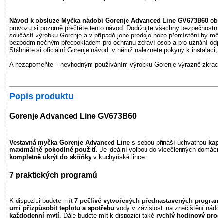
Návod k obsluze Myčka nádobí Gorenje Advanced Line GV673B60
obs
provozu si pozorně přečtěte tento návod. Dodržujte všechny bezpečnostn
součástí výrobku Gorenje a v případě jeho prodeje nebo přemístění by mě
bezpodmínečným předpokladem pro ochranu zdraví osob a pro uznání odpo
Stáhněte si oficiální Gorenje návod, v němž naleznete pokyny k instalaci,
A nezapomeňte – nevhodným používáním výrobku Gorenje výrazně zkracuj
Popis produktu
Gorenje Advanced Line GV673B60
Vestavná myčka Gorenje Advanced Line
s sebou přináší úchvatnou
kap
maximálně pohodlné použití
. Je ideální volbou do vícečlenných domác
kompletně ukrýt do skříňky
v kuchyňské lince.
7 praktických programů
K dispozici budete mít
7 pečlivě vytvořených přednastavených progr
umí přizpůsobit teplotu a spotřebu
vody v závislosti na znečištění nád
každodenní mytí
. Dále budete mít k dispozici také
rychlý hodinový prog