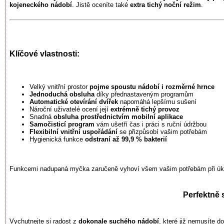
kojeneckého nádobí
. Jistě oceníte také
extra tichý noční režim
.
Klíčové vlastnosti:
Velký vnitřní prostor
pojme spoustu nádobí i rozměrné hrnce
Jednoduchá obsluha
díky přednastaveným programům
Automatické otevírání dvířek
napomáhá lepšímu sušení
Nároční uživatelé ocení její
extrémně tichý provoz
Snadná
obsluha prostřednictvím mobilní aplikace
Samočisticí program
vám ušetří čas i práci s ruční údržbou
Flexibilní vnitřní uspořádání
se přizpůsobí vašim potřebám
Hygienická funkce
odstraní až 99,9 % bakterií
Funkcemi nadupaná myčka zaručeně vyhoví všem vašim potřebám při úk
Perfektně 
Vychutnejte si radost z
dokonale suchého nádobí
, které již nemusíte 