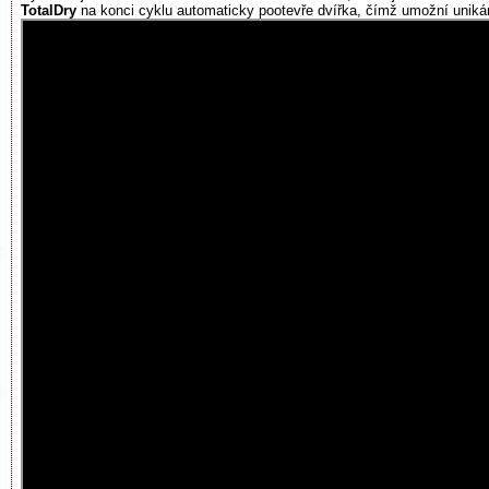
TotalDry
na konci cyklu automaticky pootevře dvířka, čímž umožní unikán