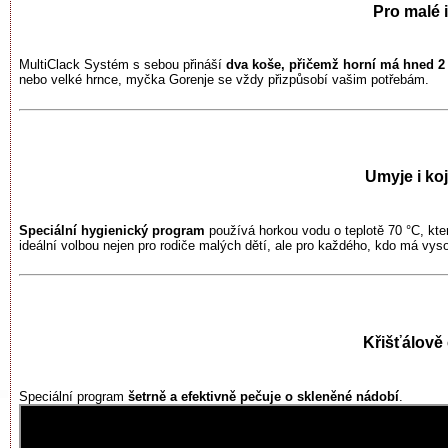
Pro malé 
MultiClack Systém s sebou přináší
dva koše, přičemž horní má hned 2
nebo velké hrnce, myčka Gorenje se vždy přizpůsobí vašim potřebám.
Umyje i ko
Speciální hygienický program
používá horkou vodu o teplotě 70 °C, kt
ideální volbou nejen pro rodiče malých dětí, ale pro každého, kdo má vys
Křišťálově 
Speciální program
šetrně a efektivně pečuje o skleněné nádobí
.