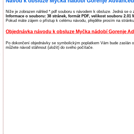
Návod k obsluze Myčka nádobí Gorenje Advance
Níže je zobrazen náhled *.pdf souboru s návodem k obsluze. Jedná se o 
Informace o souboru:
38 stránek
, formát PDF, velikost souboru
2.01 
Pokud máte zájem o přístup k celému návodu, přejděte prosím na stránku
Objednávka návodu k obsluze Myčka nádobí Gorenje A
Po dokončení objednávky se symbolickým poplatkem Vám bude zaslán odk
můžete návod stáhnout (uložit) do svého počítače.