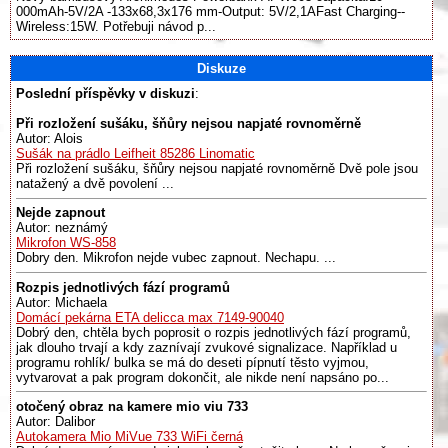
000mAh-5V/2A -133x68,3x176 mm-Output: 5V/2,1AFast Charging--
Wireless:15W. Potřebuji návod p...
Diskuze
Poslední příspěvky v diskuzi
:
Při rozložení sušáku, šňůry nejsou napjaté rovnoměrně
Autor: Alois
Sušák na prádlo Leifheit 85286 Linomatic
Při rozložení sušáku, šňůry nejsou napjaté rovnoměrně Dvě pole jsou
natažený a dvě povolení ...
Nejde zapnout
Autor: neznámý
Mikrofon WS-858
Dobry den. Mikrofon nejde vubec zapnout. Nechapu. ...
Rozpis jednotlivých fází programů
Autor: Michaela
Domácí pekárna ETA delicca max 7149-90040
Dobrý den, chtěla bych poprosit o rozpis jednotlivých fází programů,
jak dlouho trvají a kdy zaznívají zvukové signalizace. Například u
programu rohlík/ bulka se má do deseti pípnutí těsto vyjmou,
vytvarovat a pak program dokončit, ale nikde není napsáno po...
otočený obraz na kamere mio viu 733
Autor: Dalibor
Autokamera Mio MiVue 733 WiFi černá