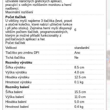
uživatelé náročných grafických aplikací,
pracující s velkým rozlišením monitoru a herní
nadšenci.
Maximální rozlišení
Počet tlačítek
U většiny myší najdeme 3 tlačítka (levé, pravé
a otočné kolečko, které nabízí užitečné funkce
i při jeho stisku). Zejména herní myši disponují
6
větším počtem tlačítek, programovatelných,
kterým je možné přiřadit funkcionality z
počítačových aplikací a her.
Počet tlačítek
Velikost
standardní
Tlačítko pro změnu DPI
Ano
Tichá tlačítka
Ne
Rozměry výrobku
Šířka výrobku
8.5 cm
Výška výrobku
4.0 cm
Hloubka výrobku
12.5 cm
Hmotnost výrobku
0.1 kg
Rozměry balení
Šířka balení
15.5 cm
Výška balení
11.0 cm
Hloubka balení
5.0 cm
Hmotnost balení
0.4 kg