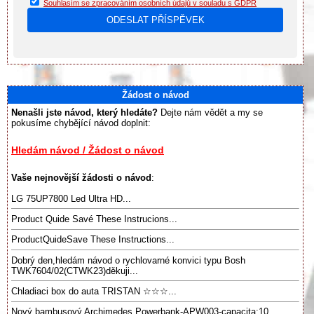
Souhlasím se zpracováním osobních údajů v souladu s GDPR
Žádost o návod
Nenašli jste návod, který hledáte?
Dejte nám vědět a my se
pokusíme chybějící návod doplnit:
Hledám návod / Žádost o návod
Vaše nejnovější žádosti o návod
:
LG 75UP7800 Led Ultra HD...
Product Quide Savé These Instrucions...
ProductQuideSave These Instructions...
Dobrý den,hledám návod o rychlovarné konvici typu Bosh
TWK7604/02(CTWK23)děkuji...
Chladiaci box do auta TRISTAN ☆☆☆...
Nový bambusový Archimedes Powerbank-APW003-capacita:10