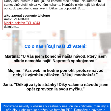
Dobrý den, prosím o radu jak na kameře otočit obraz. Na kameře mi
samovolně otočil obraz vzhůru nohama. Nemůžu nikde najít jak dostat
obraz do původního nastavení. Děkuji za odpověd. D. ...
aiko zapnut zvonenie telefonu
Autor: VLADIMIR
Mobilní telefon TCL 4043
dakujem...
Co o nás říkají naši uživatelé:
Martina: "U Vás jsem konečně našla návod, který jsem
nikde nemohla najít! Naprostá spokojenost!"
Mojmír: "Váš web mi hodně pomohl, protože návod
nebyl k výrobku přiložen. Děkuji mnohokrát."
Jana: "Děkuji za tyto stránky! Díky vašemu návodu jsem
opět zprovoznila svou myčku."
Prohlížejte návody k obsluze v češtine v naší online knihovně, manuály a
příručky k obsluze ke stažení ve formátu PDF. Databáze s návody je