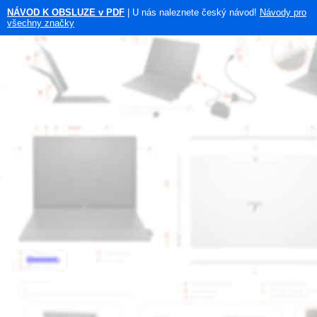
NÁVOD K OBSLUZE v PDF
| U nás naleznete český návod!
Návody pro
všechny značky