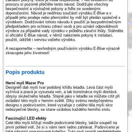
provozu si pozorně přečtěte tento návod. Dodržujte všechny
bezpečnostní a výstražné pokyny a řiďte se uvedenými
doporučeními. Návod je nedílnou součástí výrobku E-Blue a v
případě jeho prodeje nebo přemístění by měl být předán společně s
výrobkem. Dodržování tohoto návodu k použití je bezpodmínečným
předpokladem pro ochranu zdraví osob a pro uznání odpovědnosti
výrobce za případné vady výrobku v průběhu záruční lhůty. Stáhněte
si oficiální E-Blue návod, v němž naleznete pokyny k instalaci,
použití, údržbě i servisu vašeho výrobku.
A nezapomeňte – nevhodným používáním výrobku E-Blue výrazně
zkracujete jeho životnost!
Popis produktu
Herní myš Mazer Pro
Designéři dali myši tvar podobný křídlu letadla. Levá část myši
vyčnívá a pravá je vysunuta ven, a tak konstrukce myši dostává
obrysy skutečného letadla. Stejně jako v letadle se můžete cítit při
ovládání této myši v herním světě. Díky svému neobyčejnému
designu s podsvícením, které vyzařuje z celého těla myši skrz
nebezpečné blesky, se stane ozdobou každého herního stolu.
Fascinující LED efekty
Celé tělo myši křižují modře podsvícené blesky, takže soupeři na
první pohled vidí, že si s vámi není radno zahrávat. Podsvíceno je
také robustní pogumované kolečko. Tuto myš prostě nepřehlédnete