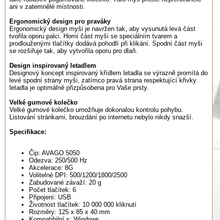
ani v zatemnělé místnosti.
Ergonomický design pro praváky
Ergonomický design myši je navržen tak, aby vysunutá levá část
tvořila oporu palci. Horní část myši se speciálním tvarem a
prodlouženými tlačítky dodává pohodlí při klikání. Spodní část myši
se rozšiřuje tak, aby vytvořila oporu pro dlaň.
Design inspirovaný letadlem
Designový koncept inspirovaný křídlem letadla se výrazně promítá do
levé spodní strany myši, zatímco pravá strana respektující křivky
letadla je optimálně přizpůsobena pro Vaše prsty.
Velké gumové kolečko
Velké gumové kolečko umožňuje dokonalou kontrolu pohybu.
Listování stránkami, brouzdání po internetu nebylo nikdy snazší.
Specifikace:
Čip: AVAGO 5050
Odezva: 250/500 Hz
Akcelerace: 8G
Volitelné DPI: 500/1200/1800/2500
Zabudované závaží: 20 g
Počet tlačítek: 6
Připojení: USB
Životnost tlačítek: 10 000 000 kliknutí
Rozměry: 125 x 85 x 40 mm
Kompatibilní s: Windows