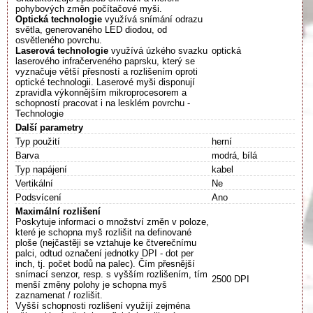
pohybových změn počítačové myši.
Optická technologie
využívá snímání odrazu
světla, generovaného LED diodou, od
osvětleného povrchu.
Laserová technologie
využívá úzkého svazku
optická
laserového infračerveného paprsku, který se
vyznačuje větší přesností a rozlišením oproti
optické technologii. Laserové myši disponují
zpravidla výkonnějším mikroprocesorem a
schopností pracovat i na lesklém povrchu -
Technologie
Další parametry
Typ použití
herní
Barva
modrá, bílá
Typ napájení
kabel
Vertikální
Ne
Podsvícení
Ano
Maximální rozlišení
Poskytuje informaci o množství změn v poloze,
které je schopna myš rozlišit na definované
ploše (nejčastěji se vztahuje ke čtverečnímu
palci, odtud označení jednotky DPI - dot per
inch, tj. počet bodů na palec). Čím přesnější
snímací senzor, resp. s vyšším rozlišením, tím
2500 DPI
menší změny polohy je schopna myš
zaznamenat / rozlišit.
Vyšší schopnosti rozlišení využíjí zejména