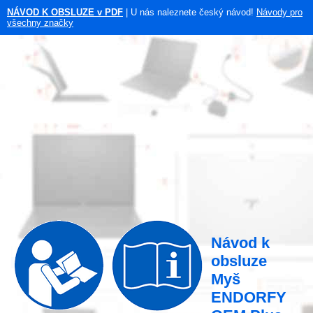
NÁVOD K OBSLUZE v PDF
| U nás naleznete český návod!
Návody pro
všechny značky
Návod k
obsluze
Myš
ENDORFY