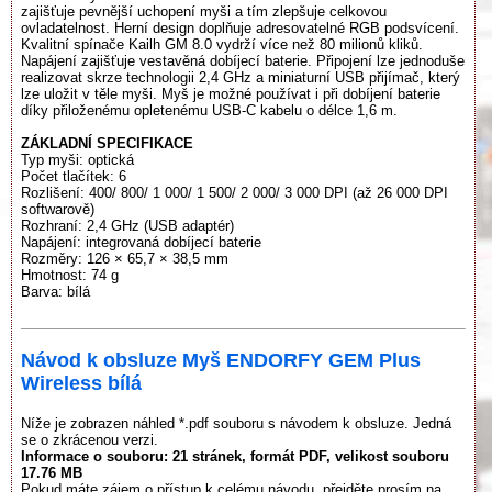
zajišťuje pevnější uchopení myši a tím zlepšuje celkovou
ovladatelnost. Herní design doplňuje adresovatelné RGB podsvícení.
Kvalitní spínače Kailh GM 8.0 vydrží více než 80 milionů kliků.
Napájení zajišťuje vestavěná dobíjecí baterie. Připojení lze jednoduše
realizovat skrze technologii 2,4 GHz a miniaturní USB přijímač, který
lze uložit v těle myši. Myš je možné používat i při dobíjení baterie
díky přiloženému opletenému USB-C kabelu o délce 1,6 m.
ZÁKLADNÍ SPECIFIKACE
Typ myši: optická
Počet tlačítek: 6
Rozlišení: 400/ 800/ 1 000/ 1 500/ 2 000/ 3 000 DPI (až 26 000 DPI
softwarově)
Rozhraní: 2,4 GHz (USB adaptér)
Napájení: integrovaná dobíjecí baterie
Rozměry: 126 × 65,7 × 38,5 mm
Hmotnost: 74 g
Barva: bílá
Návod k obsluze Myš ENDORFY GEM Plus
Wireless bílá
Níže je zobrazen náhled *.pdf souboru s návodem k obsluze. Jedná
se o zkrácenou verzi.
Informace o souboru:
21 stránek
, formát PDF, velikost souboru
17.76 MB
Pokud máte zájem o přístup k celému návodu, přejděte prosím na