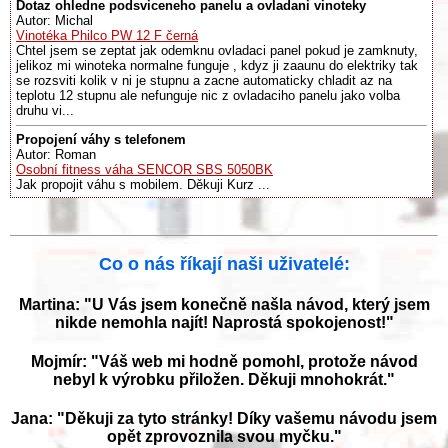
Dotaz ohledne podsviceneho panelu a ovladani vinoteky
Autor: Michal
Vinotéka Philco PW 12 F černá
Chtel jsem se zeptat jak odemknu ovladaci panel pokud je zamknuty,
jelikoz mi winoteka normalne funguje , kdyz ji zaaunu do elektriky tak
se rozsviti kolik v ni je stupnu a zacne automaticky chladit az na
teplotu 12 stupnu ale nefunguje nic z ovladaciho panelu jako volba
druhu vi...
Propojení váhy s telefonem
Autor: Roman
Osobní fitness váha SENCOR SBS 5050BK
Jak propojit váhu s mobilem. Děkuji Kurz ...
Co o nás říkají naši uživatelé:
Martina: "U Vás jsem konečně našla návod, který jsem
nikde nemohla najít! Naprostá spokojenost!"
Mojmír: "Váš web mi hodně pomohl, protože návod
nebyl k výrobku přiložen. Děkuji mnohokrát."
Jana: "Děkuji za tyto stránky! Díky vašemu návodu jsem
opět zprovoznila svou myčku."