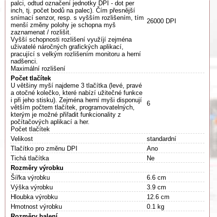
palci, odtud označení jednotky DPI - dot per
inch, tj. počet bodů na palec). Čím přesnější
snímací senzor, resp. s vyšším rozlišením, tím
26000 DPI
menší změny polohy je schopna myš
zaznamenat / rozlišit.
Vyšší schopnosti rozlišení využíjí zejména
uživatelé náročných grafických aplikací,
pracující s velkým rozlišením monitoru a herní
nadšenci.
Maximální rozlišení
Počet tlačítek
U většiny myší najdeme 3 tlačítka (levé, pravé
a otočné kolečko, které nabízí užitečné funkce
i při jeho stisku). Zejména herní myši disponují
6
větším počtem tlačítek, programovatelných,
kterým je možné přiřadit funkcionality z
počítačových aplikací a her.
Počet tlačítek
Velikost
standardní
Tlačítko pro změnu DPI
Ano
Tichá tlačítka
Ne
Rozměry výrobku
Šířka výrobku
6.6 cm
Výška výrobku
3.9 cm
Hloubka výrobku
12.6 cm
Hmotnost výrobku
0.1 kg
Rozměry balení