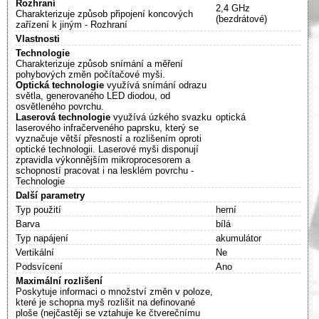
Rozhraní
2,4 GHz
Charakterizuje způsob připojení koncových
(bezdrátové)
zařízení k jiným - Rozhraní
Vlastnosti
Technologie
Charakterizuje způsob snímání a měření
pohybových změn počítačové myši.
Optická technologie
využívá snímání odrazu
světla, generovaného LED diodou, od
osvětleného povrchu.
Laserová technologie
využívá úzkého svazku
optická
laserového infračerveného paprsku, který se
vyznačuje větší přesností a rozlišením oproti
optické technologii. Laserové myši disponují
zpravidla výkonnějším mikroprocesorem a
schopností pracovat i na lesklém povrchu -
Technologie
Další parametry
Typ použití
herní
Barva
bílá
Typ napájení
akumulátor
Vertikální
Ne
Podsvícení
Ano
Maximální rozlišení
Poskytuje informaci o množství změn v poloze,
které je schopna myš rozlišit na definované
ploše (nejčastěji se vztahuje ke čtverečnímu