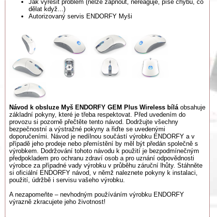
Jak vyřešit problém (nelze zapnout, nereaguje, píše chybu, co
dělat když...)
Autorizovaný servis ENDORFY Myši
Návod k obsluze Myš ENDORFY GEM Plus Wireless bílá
obsahuje
základní pokyny, které je třeba respektovat. Před uvedením do
provozu si pozorně přečtěte tento návod. Dodržujte všechny
bezpečnostní a výstražné pokyny a řiďte se uvedenými
doporučeními. Návod je nedílnou součástí výrobku ENDORFY a v
případě jeho prodeje nebo přemístění by měl být předán společně s
výrobkem. Dodržování tohoto návodu k použití je bezpodmínečným
předpokladem pro ochranu zdraví osob a pro uznání odpovědnosti
výrobce za případné vady výrobku v průběhu záruční lhůty. Stáhněte
si oficiální ENDORFY návod, v němž naleznete pokyny k instalaci,
použití, údržbě i servisu vašeho výrobku.
A nezapomeňte – nevhodným používáním výrobku ENDORFY
výrazně zkracujete jeho životnost!