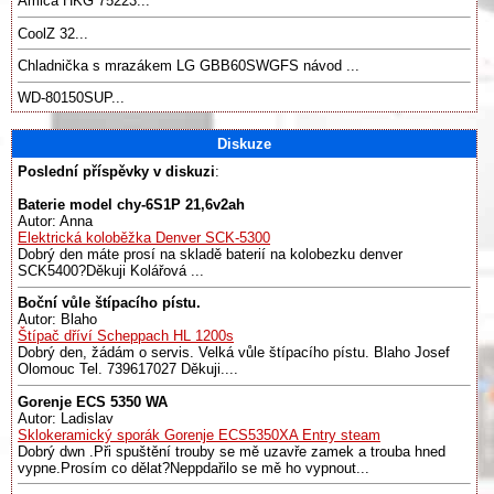
Amica HKG 75223...
CoolZ 32...
Chladnička s mrazákem LG GBB60SWGFS návod ...
WD-80150SUP...
Diskuze
Poslední příspěvky v diskuzi
:
Baterie model chy-6S1P 21,6v2ah
Autor: Anna
Elektrická koloběžka Denver SCK-5300
Dobrý den máte prosí na skladě baterií na kolobezku denver
SCK5400?Děkuji Kolářová ...
Boční vůle štípacího pístu.
Autor: Blaho
Štípač dříví Scheppach HL 1200s
Dobrý den, žádám o servis. Velká vůle štípacího pístu. Blaho Josef
Olomouc Tel. 739617027 Děkuji....
Gorenje ECS 5350 WA
Autor: Ladislav
Sklokeramický sporák Gorenje ECS5350XA Entry steam
Dobrý dwn .Při spuštění trouby se mě uzavře zamek a trouba hned
vypne.Prosím co dělat?Neppdařilo se mě ho vypnout...