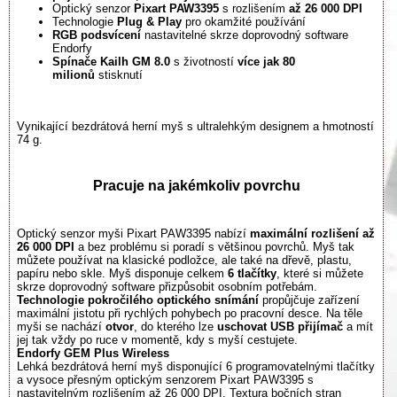
Optický senzor
Pixart PAW3395
s rozlišením
až 26 000 DPI
Technologie
Plug & Play
pro okamžité používání
RGB podsvícení
nastavitelné skrze doprovodný software
Endorfy
Spínače Kailh GM 8.0
s životností
více jak 80
milionů
stisknutí
Vynikající bezdrátová herní myš s ultralehkým designem a hmotností
74 g.
Pracuje na jakémkoliv povrchu
Optický senzor myši Pixart PAW3395 nabízí
maximální rozlišení až
26 000 DPI
a bez problému si poradí s většinou povrchů. Myš tak
můžete používat na klasické podložce, ale také na dřevě, plastu,
papíru nebo skle. Myš disponuje celkem
6 tlačítky
, které si můžete
skrze doprovodný software přizpůsobit osobním potřebám.
Technologie pokročilého optického snímání
propůjčuje zařízení
maximální jistotu při rychlých pohybech po pracovní desce. Na těle
myši se nachází
otvor
, do kterého lze
uschovat USB přijímač
a mít
jej tak vždy po ruce v momentě, kdy s myší cestujete.
Endorfy GEM Plus Wireless
Lehká bezdrátová herní myš disponující 6 programovatelnými tlačítky
a vysoce přesným optickým senzorem Pixart PAW3395 s
nastavitelným rozlišením až 26 000 DPI. Textura bočních stran