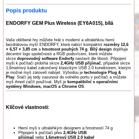
Popis produktu
ENDORFY GEM Plus Wireless (EY6A015), bílá
Vaše oblíbené hry můžete hrát s moderní a ultralehkou herní
bezdrátovou myší ENDORFY, která nabízí kompaktní
rozměry 12,6
× 6,57 × 3,85 cm
a
hmotnost pouhých 74 g
.
Bílý design
doplňuje
decentní logo společnosti a RGB podsvícení, které můžete
skrze
doprovodný software Endorfy
nastavit dle libosti. Připojení
myši k počítači probíhá skrze
2,4GHz USB přijímač
, případně skrze
1,6metrový kabel zakončený klasickým USB 2.0 konektorem, kterým
je možné myš zároveň nabíjet. Výhodou je
technologie Plug &
Play
. Stačí jej tedy zasunout do volného portu v počítači a můžete
myš ihned začít používat. Myš je
kompatibilní s operačními
systémy Windows, macOS a Chrome OS
.
Klíčové vlastnosti:
Herní myš s ultralehkým designem a hmotností 74 g
Připojení k počítači přes
2,4GHz USB
přijímač
nebo
1,6metrový USB 2.0 kabel