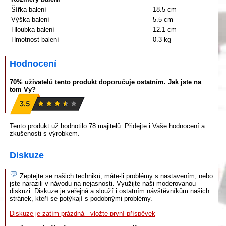
Šířka balení
18.5 cm
Výška balení
5.5 cm
Hloubka balení
12.1 cm
Hmotnost balení
0.3 kg
Hodnocení
70% uživatelů tento produkt doporučuje ostatním. Jak jste na
tom Vy?
Tento produkt už hodnotilo 78 majitelů. Přidejte i Vaše hodnocení a
zkušenosti s výrobkem.
Diskuze
Zeptejte se našich techniků, máte-li problémy s nastavením, nebo
jste narazili v návodu na nejasnosti. Využijte naši moderovanou
diskuzi. Diskuze je veřejná a slouží i ostatním návštěvníkům našich
stránek, kteří se potýkají s podobnými problémy.
Diskuze je zatím prázdná - vložte první příspěvek